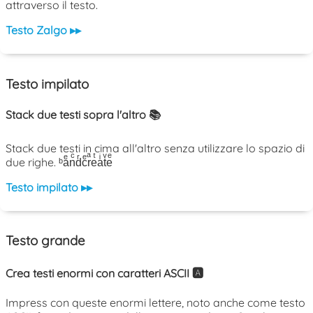
attraverso il testo.
Testo Zalgo ▸▸
Testo impilato
Stack due testi sopra l'altro 📚
Stack due testi in cima all'altro senza utilizzare lo spazio di
due righe. ᵇaͤnͨdͬcͤrͣeͭaͥtͮeͤ
Testo impilato ▸▸
Testo grande
Crea testi enormi con caratteri ASCII 🅰️
Impress con queste enormi lettere, noto anche come testo