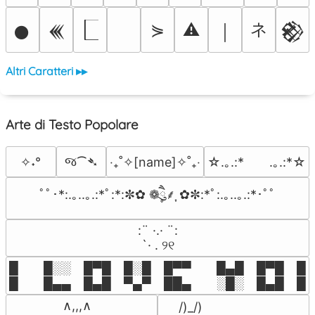
ネ
⋟
⚠
𒊹
𒌍
￨
𒆙
Altri Caratteri ▸▸
Arte di Testo Popolare
જ⁀➴
✧˖°
‎‧₊˚✧[name]✧˚₊‧
☆.｡.:*　　.｡.:*☆
ﾟﾟ･*:.｡..｡.:*ﾟ:*:✼✿ ❁ཻུ۪۪⸙͎ ✿✼:*ﾟ:.｡..｡.:*･ﾟﾟ
⠀:¨ ·.· ¨:⠀

⠀ `· . ୨୧⠀
█  █░░ █▀█ █░█ █▀▀  █▄█ █▀█ █░█
█  █▄▄ █▄█ ▀▄▀ ██▄  ░█░ █▄█ █▄
 ∧,,,∧

 /)_/)
