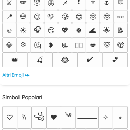
❗
⭐
⚔️
🪽
🤣
🦋
📌
🌷
💬
📍
💀
😉
🩷
🥲
😍
🥺
🥹
👀
🎧
☺️
☀️
😏
💖
🍀
🌊
🌟
📝
❄️
💎
🤔
❥
📃
💋
🐻
🫣
❤️‍🔥
✔️
👑
🍒
😂
💕
Altri Emoji ▸▸
Simboli Popolari
༄
꧁
♡
♥
✧
⭒
𐙚
⸻