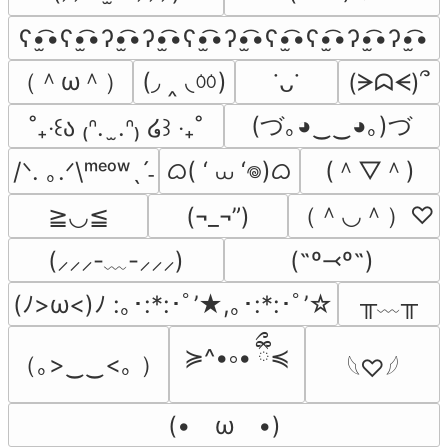
ʕ•̫͡•ʕ•̫͡•ʔ•̫͡•ʔ•̫͡•ʕ•̫͡•ʔ•̫͡•ʕ•̫͡•ʕ•̫͡•ʔ•̫͡•ʔ•̫͡•
（＾ω＾）
(◞ ‸ ◟ㆀ)
(ᗒᗣᗕ)՞
˙ᴗ˙
(づ｡◕‿‿◕｡)づ
˚₊‧꒰ა ₍ᐢ.  ̫.ᐢ₎ ໒꒱ ‧₊˚
ᜊ( ‘ ⩊ ‘𖦹)ᜊ
(＾▽＾)
/ᐠ. ｡.ᐟ\ᵐᵉᵒʷˎˊ˗
（＾◡＾）♡
≧◡≦
(¬_¬”)
(˶º⤙º˶)
(⸝⸝⸝-﹏-⸝⸝⸝)
╥﹏╥
(ﾉ>ω<)ﾉ :｡･:*:･ﾟ’★,｡･:*:･ﾟ’☆
≽^•༚• ྀིྀ≼
（｡>‿‿<｡ ）
𓆩♡𓆪
(•　ω　•)