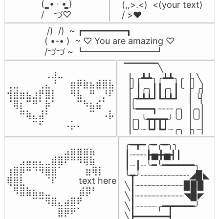
(  ̳• · • ̳)

(,,>.<)  <(your text)

/    づ♡
/ >❤️
 /)  /)  ~ ┏━━━━━━━━┓

( •-• )  ~ ♡ You are amazing ♡

/づづ ~ ┗━━━━━━━━┛
▔▔▔▔▔╲

⠀⠀⠀⠀⠀⠀⢀⣰⣀⠀⠀⠀⠀⠀⠀⠀⠀

▕╮╭┻┻╮╭┻┻╮╭▕╮╲

⢀⣀⠀⠀⠀⢀⣄⠘⠀⠀⣶⡿⣷⣦⣾⣿⣧

▕╯┃╭╮┃┃╭╮┃╰▕╯╭▏

⢺⣾⣶⣦⣰⡟⣿⡇⠀⠀⠻⣧⠀⠛⠀⡘⠏

▕╭┻┻┻┛┗┻┻┛  ▕  ╰▏

⠈⢿⡆⠉⠛⠁⡷⠁⠀⠀⠀⠉⠳⣦⣮⠁⠀

▕╰━━━┓┈┈┈╭╮▕╭╮▏

⠀⠀⠛⢷⣄⣼⠃⠀⠀⠀⠀⠀⠀⠉⠀⠠⡧

▕╭╮╰┳┳┳┳╯╰╯▕╰╯▏

⠀⠀⠀⠀⠉⠋⠀⠀⠀⠠⡥⠄⠀⠀⠀⠀⠀
▕╰╯┈┗┛┗┛┈╭╮▕╮┈▏
╭━┳━╭━╭━╮╮

⠀⠀⠀⠀⠀⠀⠀⠀⠀⣠⣶⣶⣶⣦⠀⠀

┃┈┈┈┣▅╋▅┫┃

⠀⠀⣠⣤⣤⣄⣀⣾⣿⠟⠛⠻⢿⣷⠀

┃┈┃┈╰━╰━━━━━━╮

⢰⣿⡿⠛⠙⠻⣿⣿⠁⠀⠀ ⠀⣶⢿⡇

╰┳╯┈┈┈┈┈┈┈┈┈◢▉◣

⢿⣿⣇⠀⠀⠀⠈⠏⠀⠀⠀ text here

╲┃┈┈┈┈┈┈┈┈┈▉▉▉

⠀⠻⣿⣷⣦⣤⣀⠀⠀⠀ ⠀⣾⡿⠃⠀

╲┃┈┈┈┈┈┈┈┈┈◥▉◤

⠀⠀⠀⠀⠉⠉⠻⣿⣄⣴⣿⠟⠀⠀⠀

╲┃┈┈┈┈╭━┳━━━━╯

⠀⠀⠀⠀⠀⠀⠀⠀⣿⡿⠟⠁⠀⠀⠀
╲┣━━━━━━┫﻿