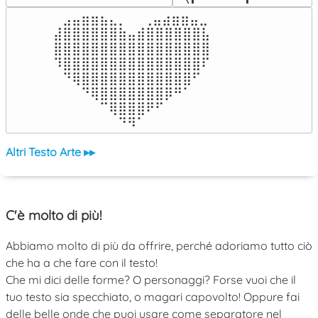
⠀⣠⣤⣶⣶⣦⣄⡀  ⠀⢀⣤⣴⣶⣶⣤⣀⠀

⣼⣿⣿⣿⣿⣿⣿⣷⣤⣾⣿⣿⣿⣿⣿⣿⣧

⣿⣿⣿⣿⣿⣿⣿⣿⣿⣿⣿⣿⣿⣿⣿⣿⣿

⠹⣿⣿⣿⣿⣿⣿⣿⣿⣿⣿⣿⣿⣿⣿⣿⠏

⠀⠙⢿⣿⣿⣿⣿⣿⣿⣿⣿⣿⣿⣿⣿⠋⠀

⠀⠀⠀⠙⢿⣿⣿⣿⣿⣿⣿⣿⡿⠛⠁⠀⠀

⠀⠀⠀⠀⠀⠉⢿⣿⣿⣿⠟⠋⠀⠀⠀⠀⠀

⠀⠀⠀⠀⠀⠀⠀⠙⠻⠁⠀⠀⠀⠀⠀⠀⠀⠀⠀⠀⠀⠀⠀
Altri Testo Arte ▸▸
C'è molto di più!
Abbiamo molto di più da offrire, perché adoriamo tutto ciò
che ha a che fare con il testo!
Che mi dici delle forme? O personaggi? Forse vuoi che il
tuo testo sia specchiato, o magari capovolto! Oppure fai
delle belle onde che puoi usare come separatore nel