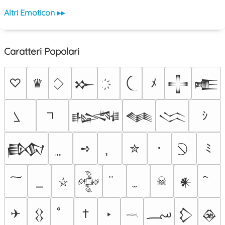
Altri Emoticon ▸▸
Caratteri Popolari
♡
♛
ﾒ
𒁍
𒋲
𒍫
ｼ
𒈙
𒈝
𒈱
➺
✮
･
ﾐ
𒁃
☠
𒅒
𒀭
⛥
؄
✈
†
‣
𒌐
𒁷
𒊲
𓎖