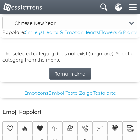
Chinese New Year
Popolare:
Smileys
Hearts & Emotion
Hearts
Flowers & Plants
The selected category does not exist (anymore). Select a
category from the menu.
Torna in cima
Emoticons
Simboli
Testo Zalgo
Testo arte
Emoji Popolari
♡
🔥
❤️
✨
🌸
🫧
✅
💗
🥰