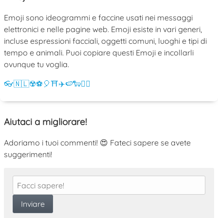
Emoji sono ideogrammi e faccine usati nei messaggi
elettronici e nelle pagine web. Emoji esiste in vari generi,
incluse espressioni facciali, oggetti comuni, luoghi e tipi di
tempo e animali. Puoi copiare questi Emoji e incollarli
ovunque tu voglia.
👓
🇳🇱
☢️
⚽
🎈
⛩️
✈️
🍉
🐑
💁‍♀️
Aiutaci a migliorare!
Adoriamo i tuoi commenti! 😍 Fateci sapere se avete
suggerimenti!