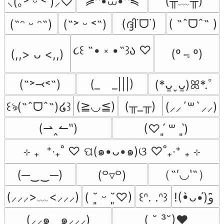
≽^•⩊•^≼
(╥﹏╥)
⸜(｡˃ ᵕ ˂ )⸝♡
(ദ്ദി˙ᗜ˙)
( ˶ˆᗜˆ˵ )
(˶ᵔ ᵕ ᵔ˶)
(˶˃ ᵕ ˂˶)
૮꒰ ˶• ༝ •˶꒱ა ♡
(º﹃º)
(,,> ᴗ <,,)
(˶˃⤙˂˶)
(_　_|||)
(*ᴗ͈ˬᴗ͈)ꕤ*.ﾟ
(≧◡≦)
(╥_╥)
꒰ঌ(˶ˆᗜˆ˵)໒꒱
(⸝⸝´꒳`⸝⸝)
(⇀‸↼‶)
(♡ˊ͈ ꒳ ˋ͈)
⊹ ₊  ⁺‧₊˚ ♡ ପ(๑•ᴗ•๑)ଓ ♡˚₊‧⁺ ₊ ⊹
（˶′◡‵˶）
(─‿‿─)
(꒪▿꒪)
(⸝⸝⸝>﹏<⸝⸝⸝)
( ˘͈ ᵕ ˘͈♡)
꒰ᐢ. .ᐢ꒱
!(•̀ᴗ•́)و ̑̑
(⸝⸝๑  ̫ ๑⸝⸝⸝)
( ˘ ³˘)♥