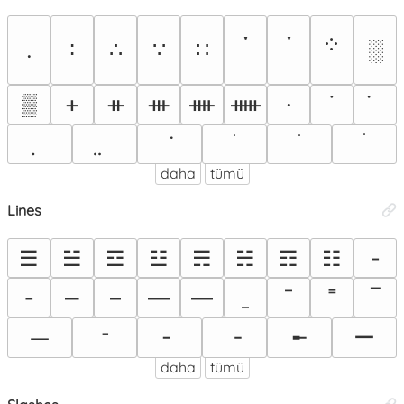
་
༌
༶
.
∶
∴
∵
∷
░
▒
ᚐ
ᚑ
ᚒ
ᚓ
ᚔ
·
˙
daha
tümü
Lines
☰
☱
☲
☳
☴
☵
☶
☷
‐
‑
‒
–
—
―
ˍ
ˉ
˭
‾
ー
ᐨ
╴
╶
╾
ᅳ
daha
tümü