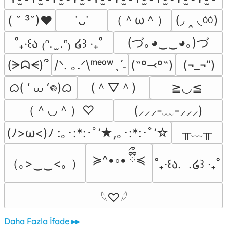
（＾ω＾）
(◞ ‸ ◟ㆀ)
( ˘ ³˘)♥
˙ᴗ˙
(づ｡◕‿‿◕｡)づ
˚₊‧꒰ა ₍ᐢ.  ̫.ᐢ₎ ໒꒱ ‧₊˚
(ᗒᗣᗕ)՞
/ᐠ. ｡.ᐟ\ᵐᵉᵒʷˎˊ˗
(˶º⤙º˶)
(¬_¬”)
ᜊ( ‘ ⩊ ‘𖦹)ᜊ
(＾▽＾)
≧◡≦
（＾◡＾）♡
(⸝⸝⸝-﹏-⸝⸝⸝)
╥﹏╥
(ﾉ>ω<)ﾉ :｡･:*:･ﾟ’★,｡･:*:･ﾟ’☆
≽^•༚• ྀིྀ≼
（｡>‿‿<｡ ）
˚₊‧꒰ა.  .໒꒱ ‧₊˚
𓆩♡𓆪
Daha Fazla İfade ▸▸