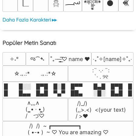
؄
𒀱
𒊹
𒌍
𓆣
Daha Fazla Karakteri ▸▸
Popüler Metin Sanatı
જ⁀➴
✧˖°
˚₊·—̳͟͞͞♡ name ♥️
‎‧₊˚✧[name]✧˚₊‧
⠀:¨ ·.· ¨:⠀

☆.｡.:*　　.｡.:*☆
⠀ `· . ୨୧⠀
█  █░░ █▀█ █░█ █▀▀  █▄█ █▀█ █░█
█  █▄▄ █▄█ ▀▄▀ ██▄  ░█░ █▄█ █▄
 ∧,,,∧

 /)_/)

(  ̳• · • ̳)

(,,>.<)  <(your text)

/    づ♡
/ >❤️
 /)  /)  ~ ┏━━━━━━━━┓

( •-• )  ~ ♡ You are amazing ♡
