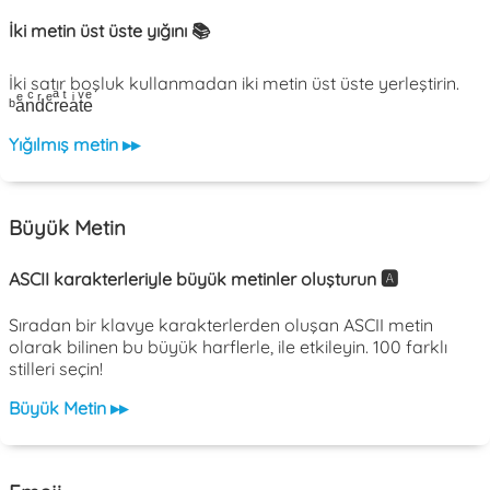
İki metin üst üste yığını 📚
İki satır boşluk kullanmadan iki metin üst üste yerleştirin.
ᵇaͤnͨdͬcͤrͣeͭaͥtͮeͤ
Yığılmış metin ▸▸
Büyük Metin
ASCII karakterleriyle büyük metinler oluşturun 🅰️
Sıradan bir klavye karakterlerden oluşan ASCII metin
olarak bilinen bu büyük harflerle, ile etkileyin. 100 farklı
stilleri seçin!
Büyük Metin ▸▸