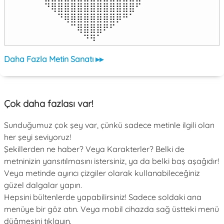
⠀⠙⢿⣿⣿⣿⣿⣿⣿⣿⣿⣿⣿⣿⣿⠋⠀

⠀⠀⠀⠙⢿⣿⣿⣿⣿⣿⣿⣿⡿⠛⠁⠀⠀

⠀⠀⠀⠀⠀⠉⢿⣿⣿⣿⠟⠋⠀⠀⠀⠀⠀

⠀⠀⠀⠀⠀⠀⠀⠙⠻⠁⠀⠀⠀⠀⠀⠀⠀⠀⠀⠀⠀⠀⠀
Daha Fazla Metin Sanatı ▸▸
Çok daha fazlası var!
Sunduğumuz çok şey var, çünkü sadece metinle ilgili olan
her şeyi seviyoruz!
Şekillerden ne haber? Veya Karakterler? Belki de
metninizin yansıtılmasını istersiniz, ya da belki baş aşağıdır!
Veya metinde ayırıcı çizgiler olarak kullanabileceğiniz
güzel dalgalar yapın.
Hepsini bültenlerde yapabilirsiniz! Sadece soldaki ana
menüye bir göz atın. Veya mobil cihazda sağ üstteki menü
düğmesini tıklayın.