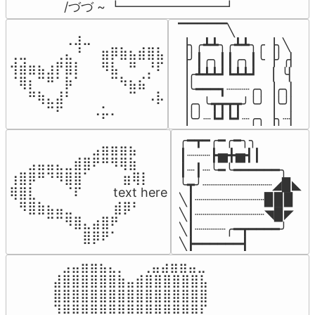
/づづ ~ ┗━━━━━━━━┛
▔▔▔▔▔╲

⠀⠀⠀⠀⠀⠀⢀⣰⣀⠀⠀⠀⠀⠀⠀⠀⠀

▕╮╭┻┻╮╭┻┻╮╭▕╮╲

⢀⣀⠀⠀⠀⢀⣄⠘⠀⠀⣶⡿⣷⣦⣾⣿⣧

▕╯┃╭╮┃┃╭╮┃╰▕╯╭▏

⢺⣾⣶⣦⣰⡟⣿⡇⠀⠀⠻⣧⠀⠛⠀⡘⠏

▕╭┻┻┻┛┗┻┻┛  ▕  ╰▏

⠈⢿⡆⠉⠛⠁⡷⠁⠀⠀⠀⠉⠳⣦⣮⠁⠀

▕╰━━━┓┈┈┈╭╮▕╭╮▏

⠀⠀⠛⢷⣄⣼⠃⠀⠀⠀⠀⠀⠀⠉⠀⠠⡧

▕╭╮╰┳┳┳┳╯╰╯▕╰╯▏

⠀⠀⠀⠀⠉⠋⠀⠀⠀⠠⡥⠄⠀⠀⠀⠀⠀
▕╰╯┈┗┛┗┛┈╭╮▕╮┈▏
╭━┳━╭━╭━╮╮

⠀⠀⠀⠀⠀⠀⠀⠀⠀⣠⣶⣶⣶⣦⠀⠀

┃┈┈┈┣▅╋▅┫┃

⠀⠀⣠⣤⣤⣄⣀⣾⣿⠟⠛⠻⢿⣷⠀

┃┈┃┈╰━╰━━━━━━╮

⢰⣿⡿⠛⠙⠻⣿⣿⠁⠀⠀ ⠀⣶⢿⡇

╰┳╯┈┈┈┈┈┈┈┈┈◢▉◣

⢿⣿⣇⠀⠀⠀⠈⠏⠀⠀⠀ text here

╲┃┈┈┈┈┈┈┈┈┈▉▉▉

⠀⠻⣿⣷⣦⣤⣀⠀⠀⠀ ⠀⣾⡿⠃⠀

╲┃┈┈┈┈┈┈┈┈┈◥▉◤

⠀⠀⠀⠀⠉⠉⠻⣿⣄⣴⣿⠟⠀⠀⠀

╲┃┈┈┈┈╭━┳━━━━╯

⠀⠀⠀⠀⠀⠀⠀⠀⣿⡿⠟⠁⠀⠀⠀
╲┣━━━━━━┫﻿
⠀⣠⣤⣶⣶⣦⣄⡀  ⠀⢀⣤⣴⣶⣶⣤⣀⠀

⣼⣿⣿⣿⣿⣿⣿⣷⣤⣾⣿⣿⣿⣿⣿⣿⣧

⣿⣿⣿⣿⣿⣿⣿⣿⣿⣿⣿⣿⣿⣿⣿⣿⣿

⠹⣿⣿⣿⣿⣿⣿⣿⣿⣿⣿⣿⣿⣿⣿⣿⠏
