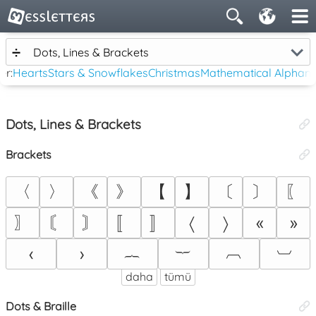
➗
Dots, Lines & Brackets
er:
Hearts
Stars & Snowflakes
Christmas
Mathematical Alphan
Dots, Lines & Brackets
Brackets
〈
〉
《
》
【
】
〔
〕
〖
〗
〘
〙
〚
〛
〈
〉
«
»
︷
︸
︹
︺
‹
›
daha
tümü
Dots & Braille