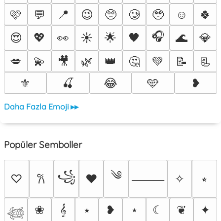
🩷
💬
📍
😉
🥺
🥲
🥹
☺️
🍀
🎧
😍
💖
👀
☀️
🌟
🖤
🌊
💎
💋
💫
🎥
🌿
👑
🤔
💚
📝
📃
⚜️
🍒
😂
🩵
❥
Daha Fazla Emoji ▸▸
Popüler Semboller
༄
꧁
♡
♥
✧
⭒
𐙚
⸻
❀
𝄞
⭑
❥
⋆
☾
❦
✦
𓆉