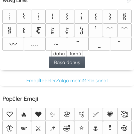
Wavy Lines
︴
⦚
⧙
⧘
⧛
⌇
𝆄
𝆃
⸾
⧚
﹋
﹌
𝞷
𝝃
𝜉
ჴ
꒲
ⸯ
﹏
~
˜
˷
〰
daha
tümü
Başa dönüş
Emoji
İfadeler
Zalgo metni
Metin sanat
Popüler Emoji
♡
🔥
❤️
✨
🌸
🫧
✅
💗
🥰
⭐
❗
🦋
🪽
⚔️
📌
🤣
🌷
💀