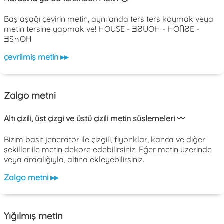
Baş aşağı çevirin metin, aynı anda ters ters koymak veya
metin tersine yapmak ve! HOUSE - ƎƧUOH - HOႶƧE -
ƎS∩OH
çevrilmiş metin ▸▸
Zalgo metni
Altı çizili, üst çizgi ve üstü çizili metin süslemeleri 〰️
Bizim basit jeneratör ile çizgili, fiyonklar, kanca ve diğer
şekiller ile metin dekore edebilirsiniz. Eğer metin üzerinde
veya aracılığıyla, altına ekleyebilirsiniz.
Zalgo metni ▸▸
Yığılmış metin