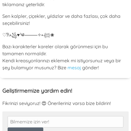
tıklamanız yeterlidir.
Sen kalpler, çiçekler, yıldızlar ve daha fazlası, çok daha
seçebilirsiniz!
♡
𐙚
꧁
♥
༄
⸻
✧
⭒
𓆉
❀
Bazı karakterler kareler olarak görünmesi için bu
tamamen normaldir.
Kendi kreasyonlarınızı eklemek mi istiyorsunuz veya bir
şey bulamıyor musunuz? Bize
mesaj
gönder!
Geliştirmemize yardım edin!
Fikrinizi seviyoruz! 😍 Önerileriniz varsa bize bildirin!