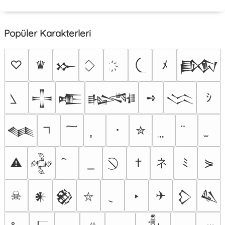
Popüler Karakterleri
♡
♛
ﾒ
𒁍
𒁃
➺
ｼ
𒋲
𒍫
𒈙
𒈱
･
✮
𒈝
ネ
⚠
†
ﾐ
⋟
𒅒
☠
‣
✈
𒀭
𒆙
𒁷
𒈑
⛥