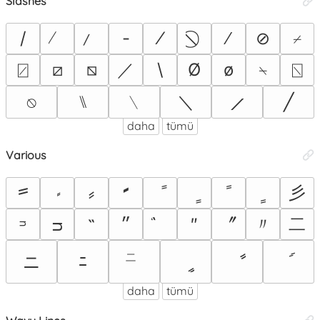
Slashes
/
-
⁄
∕
⊘
⌿
／
⍁
⧄
⧅
\
Ø
ø
⍀
⍂
﹨
＼
⟋
⍉
⑊
╱
daha
tümü
Various
꠴
⼺
𝅫
ﹰ
ﹴ
⸗
〞
〃
⼆
˶
״
″
ᵙ
ᴝ
ニ
㆓
ﾆ
ީ
ާ
daha
tümü