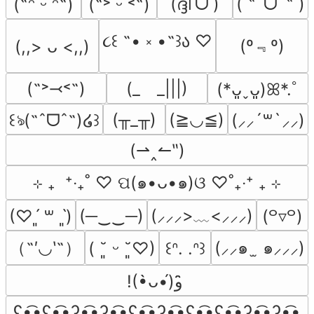
(ദ്ദി˙ᗜ˙)
( ˶ˆᗜˆ˵ )
(˶ᵔ ᵕ ᵔ˶)
(˶˃ ᵕ ˂˶)
૮꒰ ˶• ༝ •˶꒱ა ♡
(º﹃º)
(,,> ᴗ <,,)
(˶˃⤙˂˶)
(_　_|||)
(*ᴗ͈ˬᴗ͈)ꕤ*.ﾟ
(╥_╥)
(≧◡≦)
꒰ঌ(˶ˆᗜˆ˵)໒꒱
(⸝⸝´꒳`⸝⸝)
(⇀‸↼‶)
⊹ ₊  ⁺‧₊˚ ♡ ପ(๑•ᴗ•๑)ଓ ♡˚₊‧⁺ ₊ ⊹
(─‿‿─)
(⸝⸝⸝>﹏<⸝⸝⸝)
(♡ˊ͈ ꒳ ˋ͈)
(꒪▿꒪)
（˶′◡‵˶）
(⸝⸝๑  ̫ ๑⸝⸝⸝)
( ˘͈ ᵕ ˘͈♡)
꒰ᐢ. .ᐢ꒱
!(•̀ᴗ•́)و ̑̑
ʕ•̫͡•ʕ•̫͡•ʔ•̫͡•ʔ•̫͡•ʕ•̫͡•ʔ•̫͡•ʕ•̫͡•ʕ•̫͡•ʔ•̫͡•ʔ•̫͡•