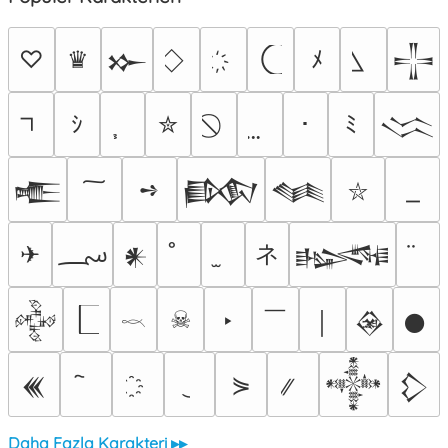
♡
♛
ﾒ
𒁍
𒋲
ｼ
✮
･
ﾐ
𒈱
➺
𒍫
𒁃
𒈝
⛥
؄
ネ
✈
𒀭
𒈙
￣
☠
‣
𒅒
￨
𒊲
𒊹
𓎖
⋟
𒌍
𒀱
𒁷
Daha Fazla Karakteri ▸▸