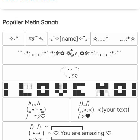
Popüler Metin Sanatı
જ⁀➴
✧˖°
‎‧₊˚✧[name]✧˚₊‧
☆.｡.:*　　.｡.:*☆
ﾟﾟ･*:.｡..｡.:*ﾟ:*:✼✿ ❁ཻུ۪۪⸙͎ ✿✼:*ﾟ:.｡..｡.:*･ﾟﾟ
⠀:¨ ·.· ¨:⠀

⠀ `· . ୨୧⠀
█  █░░ █▀█ █░█ █▀▀  █▄█ █▀█ █░█
█  █▄▄ █▄█ ▀▄▀ ██▄  ░█░ █▄█ █▄
 ∧,,,∧

 /)_/)

(  ̳• · • ̳)

(,,>.<)  <(your text)

/    づ♡
/ >❤️
 /)  /)  ~ ┏━━━━━━━━┓

( •-• )  ~ ♡ You are amazing ♡

/づづ ~ ┗━━━━━━━━┛