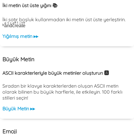
İki metin üst üste yığını 📚
İki satır boşluk kullanmadan iki metin üst üste yerleştirin.
ᵇaͤnͨdͬcͤrͣeͭaͥtͮeͤ
Yığılmış metin ▸▸
Büyük Metin
ASCII karakterleriyle büyük metinler oluşturun 🅰️
Sıradan bir klavye karakterlerden oluşan ASCII metin
olarak bilinen bu büyük harflerle, ile etkileyin. 100 farklı
stilleri seçin!
Büyük Metin ▸▸
Emoji