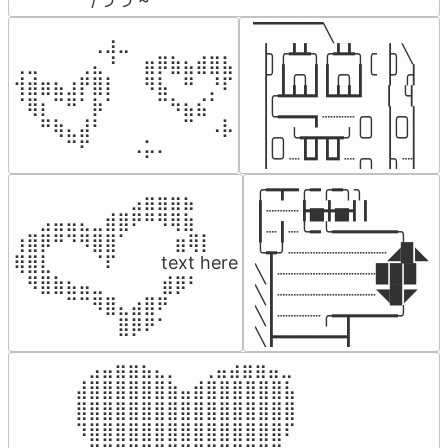
▔▔▔▔▔╲

⠀⠀⠀⠀⠀⠀⢀⣰⣀⠀⠀⠀⠀⠀⠀⠀⠀

▕╮╭┻┻╮╭┻┻╮╭▕╮╲

⢀⣀⠀⠀⠀⢀⣄⠘⠀⠀⣶⡿⣷⣦⣾⣿⣧

▕╯┃╭╮┃┃╭╮┃╰▕╯╭▏

⢺⣾⣶⣦⣰⡟⣿⡇⠀⠀⠻⣧⠀⠛⠀⡘⠏

▕╭┻┻┻┛┗┻┻┛  ▕  ╰▏

⠈⢿⡆⠉⠛⠁⡷⠁⠀⠀⠀⠉⠳⣦⣮⠁⠀

▕╰━━━┓┈┈┈╭╮▕╭╮▏

⠀⠀⠛⢷⣄⣼⠃⠀⠀⠀⠀⠀⠀⠉⠀⠠⡧

▕╭╮╰┳┳┳┳╯╰╯▕╰╯▏

⠀⠀⠀⠀⠉⠋⠀⠀⠀⠠⡥⠄⠀⠀⠀⠀⠀
▕╰╯┈┗┛┗┛┈╭╮▕╮┈▏
╭━┳━╭━╭━╮╮

⠀⠀⠀⠀⠀⠀⠀⠀⠀⣠⣶⣶⣶⣦⠀⠀

┃┈┈┈┣▅╋▅┫┃

⠀⠀⣠⣤⣤⣄⣀⣾⣿⠟⠛⠻⢿⣷⠀

┃┈┃┈╰━╰━━━━━━╮

⢰⣿⡿⠛⠙⠻⣿⣿⠁⠀⠀ ⠀⣶⢿⡇

╰┳╯┈┈┈┈┈┈┈┈┈◢▉◣

⢿⣿⣇⠀⠀⠀⠈⠏⠀⠀⠀ text here

╲┃┈┈┈┈┈┈┈┈┈▉▉▉

⠀⠻⣿⣷⣦⣤⣀⠀⠀⠀ ⠀⣾⡿⠃⠀

╲┃┈┈┈┈┈┈┈┈┈◥▉◤

⠀⠀⠀⠀⠉⠉⠻⣿⣄⣴⣿⠟⠀⠀⠀

╲┃┈┈┈┈╭━┳━━━━╯

⠀⠀⠀⠀⠀⠀⠀⠀⣿⡿⠟⠁⠀⠀⠀
╲┣━━━━━━┫﻿
⠀⣠⣤⣶⣶⣦⣄⡀  ⠀⢀⣤⣴⣶⣶⣤⣀⠀

⣼⣿⣿⣿⣿⣿⣿⣷⣤⣾⣿⣿⣿⣿⣿⣿⣧

⣿⣿⣿⣿⣿⣿⣿⣿⣿⣿⣿⣿⣿⣿⣿⣿⣿

⠹⣿⣿⣿⣿⣿⣿⣿⣿⣿⣿⣿⣿⣿⣿⣿⠏
