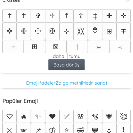
†
✝
✞
♱
☨
☦
‡
✚
✛
⛑
✜
✙
☩
✠
⊹
∓
〷
⛨
∔
⊞
⊠
⟊
⟕
⟖
daha
tümü
Başa dönüş
Emoji
İfadeler
Zalgo metni
Metin sanat
Popüler Emoji
♡
🔥
✨
❤️
✅
🌸
🫧
💗
🥰
⭐
❗
⚔️
🪽
📌
🦋
🤣
💬
🌷