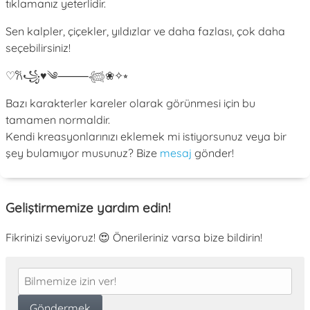
tıklamanız yeterlidir.
Sen kalpler, çiçekler, yıldızlar ve daha fazlası, çok daha
seçebilirsiniz!
♡
𐙚
꧁
♥
༄
⸻
𓆉
❀
✧
⭒
Bazı karakterler kareler olarak görünmesi için bu
tamamen normaldir.
Kendi kreasyonlarınızı eklemek mi istiyorsunuz veya bir
şey bulamıyor musunuz? Bize
mesaj
gönder!
Geliştirmemize yardım edin!
Fikrinizi seviyoruz! 😍 Önerileriniz varsa bize bildirin!