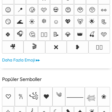
😉
📍
🥲
🩷
💀
😍
🥹
🥺
👀
❄️
😏
🌊
☀️
☺️
💖
🐻
🌟
📃
🎧
🍀
🤔
📝
💎
👑
🍒
🩵
❤️‍🔥
🎬
🎥
❌
❥
🐦‍🔥
Daha Fazla Emoji ▸▸
Popüler Semboller
༄
꧁
♡
♥
❀
𐙚
⸻
𓆉
✧
⭒
𝄞
⭑
☾
❥
✦
❦
⋆