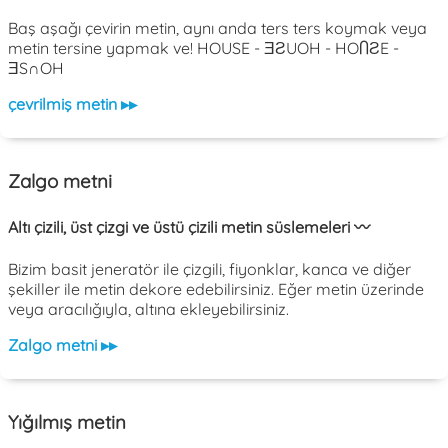
Baş aşağı çevirin metin, aynı anda ters ters koymak veya
metin tersine yapmak ve! HOUSE - ƎƧUOH - HOႶƧE -
ƎS∩OH
çevrilmiş metin ▸▸
Zalgo metni
Altı çizili, üst çizgi ve üstü çizili metin süslemeleri 〰️
Bizim basit jeneratör ile çizgili, fiyonklar, kanca ve diğer
şekiller ile metin dekore edebilirsiniz. Eğer metin üzerinde
veya aracılığıyla, altına ekleyebilirsiniz.
Zalgo metni ▸▸
Yığılmış metin