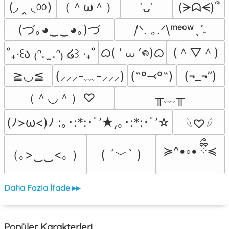
(◞ ‸ ◟ㆀ)
（＾ω＾）
(ᗒᗣᗕ)՞
˙ᴗ˙
(づ｡◕‿‿◕｡)づ
/ᐠ. ｡.ᐟ\ᵐᵉᵒʷˎˊ˗
ᜊ( ‘ ⩊ ‘𖦹)ᜊ
(＾▽＾)
˚₊‧꒰ა ₍ᐢ.  ̫.ᐢ₎ ໒꒱ ‧₊˚
≧◡≦
(˶º⤙º˶)
(¬_¬”)
(⸝⸝⸝-﹏-⸝⸝⸝)
（＾◡＾）♡
╥﹏╥
(ﾉ>ω<)ﾉ :｡･:*:･ﾟ’★,｡･:*:･ﾟ’☆
𓆩♡𓆪
≽^•༚• ྀིྀ≼
（｡>‿‿<｡ ）
( ´﹀` )
Daha Fazla İfade ▸▸
Popüler Karakterleri