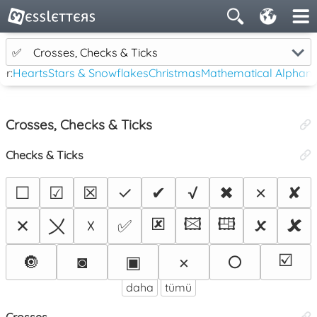
✅
Crosses, Checks & Ticks
er:
Hearts
Stars & Snowflakes
Christmas
Mathematical Alphan
Crosses, Checks & Ticks
Checks & Ticks
☐
☑
☒
✓
✔
√
✖
✗
✘
🗷
🖾
🖽
🗴
🗶
〤
✕
☓
✅
☑️
🔘
◙
▣
×
○
daha
tümü
Crosses