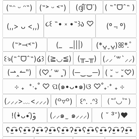
(ദ്ദി˙ᗜ˙)
( ˶ˆᗜˆ˵ )
(˶ᵔ ᵕ ᵔ˶)
(˶˃ ᵕ ˂˶)
૮꒰ ˶• ༝ •˶꒱ა ♡
(º﹃º)
(,,> ᴗ <,,)
(˶˃⤙˂˶)
(_　_|||)
(*ᴗ͈ˬᴗ͈)ꕤ*.ﾟ
(≧◡≦)
(╥_╥)
꒰ঌ(˶ˆᗜˆ˵)໒꒱
(⸝⸝´꒳`⸝⸝)
(⇀‸↼‶)
(─‿‿─)
(♡ˊ͈ ꒳ ˋ͈)
( ˘͈ ᵕ ˘͈♡)
⊹ ₊  ⁺‧₊˚ ♡ ପ(๑•ᴗ•๑)ଓ ♡˚₊‧⁺ ₊ ⊹
（˶′◡‵˶）
(⸝⸝⸝>﹏<⸝⸝⸝)
(꒪▿꒪)
꒰ᐢ. .ᐢ꒱
(⸝⸝๑  ̫ ๑⸝⸝⸝)
( ˘ ³˘)♥
!(•̀ᴗ•́)و ̑̑
ʕ•̫͡•ʕ•̫͡•ʔ•̫͡•ʔ•̫͡•ʕ•̫͡•ʔ•̫͡•ʕ•̫͡•ʕ•̫͡•ʔ•̫͡•ʔ•̫͡•