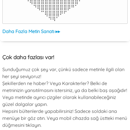
⠀⠙⢿⣿⣿⣿⣿⣿⣿⣿⣿⣿⣿⣿⣿⠋⠀

⠀⠀⠀⠙⢿⣿⣿⣿⣿⣿⣿⣿⡿⠛⠁⠀⠀

⠀⠀⠀⠀⠀⠉⢿⣿⣿⣿⠟⠋⠀⠀⠀⠀⠀

⠀⠀⠀⠀⠀⠀⠀⠙⠻⠁⠀⠀⠀⠀⠀⠀⠀⠀⠀⠀⠀⠀⠀
Daha Fazla Metin Sanatı ▸▸
Çok daha fazlası var!
Sunduğumuz çok şey var, çünkü sadece metinle ilgili olan
her şeyi seviyoruz!
Şekillerden ne haber? Veya Karakterler? Belki de
metninizin yansıtılmasını istersiniz, ya da belki baş aşağıdır!
Veya metinde ayırıcı çizgiler olarak kullanabileceğiniz
güzel dalgalar yapın.
Hepsini bültenlerde yapabilirsiniz! Sadece soldaki ana
menüye bir göz atın. Veya mobil cihazda sağ üstteki menü
düğmesini tıklayın.