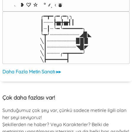
﹆ ❥ ♡̸ ☆　° ⸙͎  ‹ ⛇
╭━┳━╭━╭━╮╮

┃┈┈┈┣▅╋▅┫┃

┃┈┃┈╰━╰━━━━━━╮

╰┳╯┈┈┈┈┈┈┈┈┈◢▉◣

╲┃┈┈┈┈┈┈┈┈┈▉▉▉

╲┃┈┈┈┈┈┈┈┈┈◥▉◤

╲┃┈┈┈┈╭━┳━━━━╯

╲┣━━━━━━┫﻿
Daha Fazla Metin Sanatı ▸▸
Çok daha fazlası var!
Sunduğumuz çok şey var, çünkü sadece metinle ilgili olan
her şeyi seviyoruz!
Şekillerden ne haber? Veya Karakterler? Belki de
metninizin yansıtılmasını istersiniz, ya da belki baş aşağıdır!