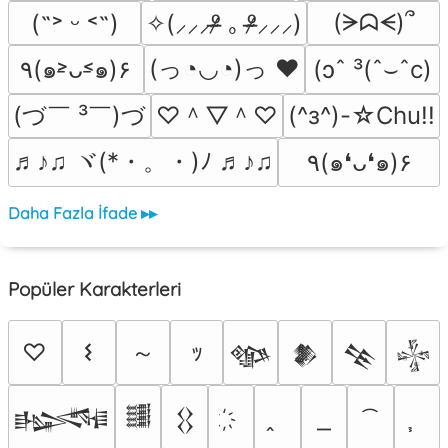
(ᗒᗣᗕ)՞
(˶˃ ᵕ ˂˶)
✧(⸝⸝⸝ᵒ̴̶̷ ｡ ᵒ̴̶̷⸝⸝⸝)
(っ◔◡◔)っ ♥
٩(๑˃̵ᴗ˂̵๑)۶
(ɔˆ ³(ˆ⌣ˆc)
(づ￣ ³￣)づ
♡＾▽＾♡
(^з^)-☆Chu!!
♬♪♫ ヾ(*・。・)ﾉ ♬♪♫
٩(๑❛ᴗ❛๑)۶
Daha Fazla İfade ▸▸
Popüler Karakterleri
～
♡
𐌔
ｯ
𒀲
𒆎
𒆚
𒈔
𒈙
𒌃
𒌐