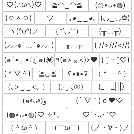
♡(.◜ω◝.)♡
≧◠‿◠≦
(⁠◍⁠•⁠ᴗ⁠•⁠◍⁠)
(ㅇㅅㅇ)
ツ
｡◕‿‿◕｡
(◡‿◡✿)
ヽ(^o^)ノ
（˶′◡‵˶）
(╥﹏╥)
╥﹏╥
(⸝⸝⸝๑´﹏`๑⸝⸝⸝)
( //>///<//)
(๑´• .̫ •ू`๑)💓
٩(๑> ₃ <)۶♥
( ˘͈ ᵕ ˘͈♡)
(＾▽＾)
（＾－＾）
≧◡≦
ʕ•ᴥ•ʔ
（｡>‿‿<｡ ）
(◞ ‸ ◟ㆀ)
(_　_|||)
(´ ▽｀)ｏ♥♡
(๑˃̵ᴗ˂̵)و
(◍•ᴗ•◍)♡ ✧*。
♡´･ᴗ･`♡
（＾ω＾）
(￣ω￣﻿)
(ノ・∀・)ノ