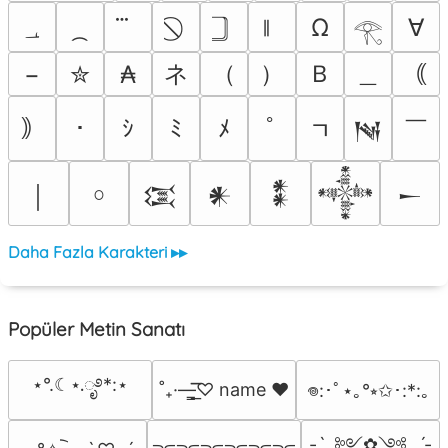
؀
Ω
∀
𓂀
ネ
（
）
Ｂ
＿
−
✮
₳
｟
￣
｠
･
ｼ
ﾐ
ﾒ
ﾟ
ﾡ
𒀃
￨
￮
𒀬
𒀭
𒀮
𒀱
𒀸
Daha Fazla Karakteri ▸▸
Popüler Metin Sanatı
⋆°.☾⋆.ೃ࿔*:⋆
˚₊·—̳͟͞͞♡ name ♥️
𖦹:･ﾟ⋆｡°⭒✩･:*:｡
-ˋˏ ༻✿༺ ˎˊ-