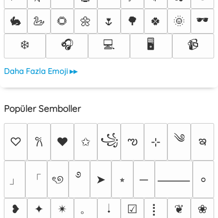
🕶️
🐇
🦢
🌻
🌼
🌷
🌳
🍀
🌞
❄️
🎧
💻
🖥️
📹
Daha Fazla Emoji ▸▸
Popüler Semboller
༄
꧁
ఌ
ఇ
♡
♥
✩
⊹
𐙚
࿔
」
「
ৎ୭
➤
⭒
─
⸻
⸰
。
❥
✦
✴︎
𝆺𝅥
☑
⡇
❦
❀