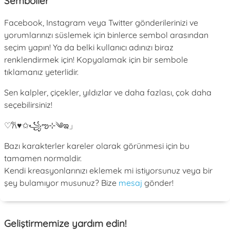
Semboller
Facebook, Instagram veya Twitter gönderilerinizi ve
yorumlarınızı süslemek için binlerce sembol arasından
seçim yapın! Ya da belki kullanıcı adınızı biraz
renklendirmek için! Kopyalamak için bir sembole
tıklamanız yeterlidir.
Sen kalpler, çiçekler, yıldızlar ve daha fazlası, çok daha
seçebilirsiniz!
♡
𐙚
♥
✩
꧁
ఌ
⊹
༄
ఇ
」
Bazı karakterler kareler olarak görünmesi için bu
tamamen normaldir.
Kendi kreasyonlarınızı eklemek mi istiyorsunuz veya bir
şey bulamıyor musunuz? Bize
mesaj
gönder!
Geliştirmemize yardım edin!