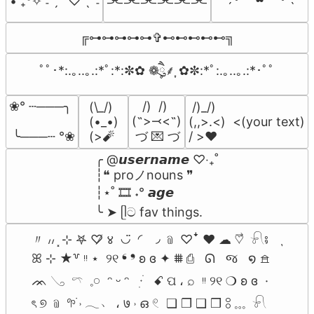
⫘⫘⫘⫘⫘⫘
• ₊°✧︡ ˗ ˏ ˋ ♡ ˎˊ ˗
╔⊶⊶⊶⊶⊶✞⊷⊷⊷⊷⊷╗
ﾟﾟ･*:.｡..｡.:*ﾟ:*:✼✿ ❁ཻུ۪۪⸙͎ ✿✼:*ﾟ:.｡..｡.:*･ﾟﾟ
   /)  /)

❀° ┄───╮

(\_/)

 /)_/)

(˵>⤙<˵)

(•_•)

(,,>.<)  <(your text)

 づ 💌 づ
 ╰───┄ °❀
(>🧨
/ >❤️
╭ @𝙪𝙨𝙚𝙧𝙣𝙖𝙢𝙚 ♡‧₊˚

┆❝ proノnouns ❞

┆⋆˚ 🎞️ ˖° 𝙖𝙜𝙚

╰ ➤ ᥫට fav things.
〃 ៸៸ ⸼ ⊹ 𖤐 ♡̸ ४  ◡̈  ◜ ◞ ﹫ ♡ꜜ ♥︎ ☁︎ ♡⃗  𓍯⨾    ִֶָ

ꕤ ⊹ ★꒷ ᵎᵎ ⋆  ୨୧ ❛ ❜ ʚ ɞ ✦ ⩩ ⎙   ᘏ   જ   ໑ 𖠿  

ᨏ 𓂅  𓍼  𓈒𓏸  ᵔ ᵕ ᵔ   ᮫ִ  ׂ  ꗃ ପ ، ⌕  ᵎᵎ ୨୧ ❍ ʚ ɞ  · 

ৎ ୭ ﹫ 𖧧࣪ ˒ 𓂃﹅ ، ७ ˒ ഒ 𓏲  ❏ ❐ ❑ ❒ 𓃊 𓈓  𓍯   
