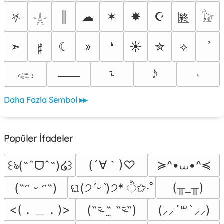
║
☁
✶
✸
☪
🈡
⛧
𓇼
𓃠
➣
𝄰
☾
»
❛
☀
✮
⟡
𝆹𝅥𝅯
𝆥
⸺
⸊
𓆟
Daha Fazla Sembol ▸▸
Popüler İfadeler
(´∀｀)♡
≽^•⩊•^≼
꒰ঌ(˶ˆᗜˆ˵)໒꒱
(╥_╥)
(˶ᵔ ᵕ ᵔ˶)
ଘ(੭ˊᵕˋ)੭* ੈ✩‧˚
<(．＿．)>
(˵ᵕ̴᷄ ˶̫ ˶ᵕ̴᷅˵)
(⸝⸝´꒳`⸝⸝)