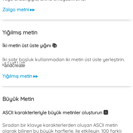
Zalgo metni ▸▸
Yığılmış metin
İki metin üst üste yığını 📚
İki satır boşluk kullanmadan iki metin üst üste yerleştirin.
ᵇaͤnͨdͬcͤrͣeͭaͥtͮeͤ
Yığılmış metin ▸▸
Büyük Metin
ASCII karakterleriyle büyük metinler oluşturun 🅰️
Sıradan bir klavye karakterlerden oluşan ASCII metin
olarak bilinen bu büyük harflerle, ile etkileyin. 100 farklı