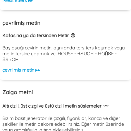
Messletters ▸▸
çevrilmiş metin
Kafasına ya da tersinden Metin 🙃
Baş aşağı çevirin metin, aynı anda ters ters koymak veya
metin tersine yapmak ve! HOUSE - ƎƧUOH - HOႶƧE -
ƎS∩OH
çevrilmiş metin ▸▸
Zalgo metni
Altı çizili, üst çizgi ve üstü çizili metin süslemeleri 〰️
Bizim basit jeneratör ile çizgili, fiyonklar, kanca ve diğer
şekiller ile metin dekore edebilirsiniz. Eğer metin üzerinde
veya aracılığıyla, altına ekleyebilirsiniz.