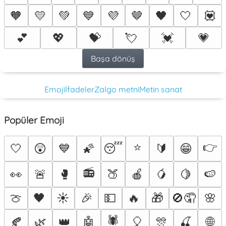
🧡
💛
💚
💙
💜
🤎
🖤
🤍
💟
💕
💖
💝
💘
💓
💗
Başa dönüş
Emoji
İfadeler
Zalgo metni
Metin sanat
Popüler Emoji
⭐
👉
🤍
😲
💙
🌠
😴
🔰
😁
📻
👀
🚨
🥊
🍑
🍎
🥭
🍋
🍉
🍈
🖤
☀️
🎉
💵
🔥
🎁
🚫🤦
🌸
🕷️
🌐
🍂
🌿
👑
🤖
🎈
🎊
🍒