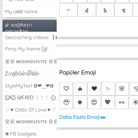
⦧
⦨
⦩
⦪
My cнαт name
вαğℓαηтı
σятαкℓαяı
Geocaching Videos 【►】
Pimp My Name ಠ͜ಠ
웃유 мєѕѕяσυℓєттє 유웃
Popüler Emoji
Z̾ảlg̀͐oͧG̀e̒̃nȅ̐r͌̑á͑t͛o̊r
StyleMyText ✿❤‿❤✿
♡
🔥
❤️
✨
🌸

Ƹ̵̡Ӝ̵̨̄Ʒ ƜЄƖƦƊ ﹗﹗﹗ ⨀_⨀
🥹
🍀
😍
💖
👀
☀
♡ ♥ Odds Of Love ♥ ♡
Daha Fazla Emoji ▸▸
웃유 мєѕѕяσυℓєттє 유웃
❀ FB Gadgets