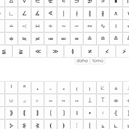
∅
∆
∇
∈
∉
∊
∋
∌
∍
∎
∞
∟
∠
∡
∢
∣
∤
∥
∦
∧
∷
∸
∹
∺
∻
∼
∽
∾
∿
≀
≐
≑
≒
≓
≔
≕
≖
≗
≘
≙
≨
≩
≪
≫
≬
≭
≮
≯
daha
tümü
⁾
ⁿ
₊
₋
₌
₍
₎
⟀
⟁
⟒
⟓
⟔
⟕
⟖
⟗
⟘
⟙
⟚
⟫
⟬
⟭
⟮
⟯
⦀
⦁
⦂
⦃
⦓
⦔
⦕
⦖
⦚
⦜
⦗
⦘
⦙
⦛