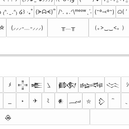
ᜊ( ‘
(ᗒᗣᗕ)՞
/ᐠ. ｡.ᐟ\ᵐᵉᵒʷˎˊ˗
(˶º⤙º˶)
 ₍ᐢ.  ̫.ᐢ₎ ໒꒱ ‧₊˚
╥﹏╥
（｡>‿‿<｡ ）
’☆
(⸝⸝⸝-﹏-⸝⸝⸝)
ﾒ
ｼ
𒋲
𒍫
𒁃
𒈙
𒈱
؄
‣
✈
ﾐ
𒀭
𒁷
⛥
𒊲