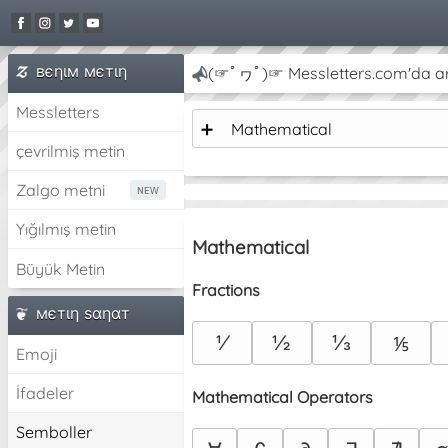
вєηιм мєтιη
(☞ﾟヮﾟ)☞ Messletters.com'da artı
Messletters
➕
Mathematical
çevrilmiş metin
Zalgo metni
Yığılmış metin
Mathematical
Büyük Metin
Fractions
мєтιη ѕαηαт
⅟
½
⅓
⅕
Emoji
İfadeler
Mathematical Operators
Semboller