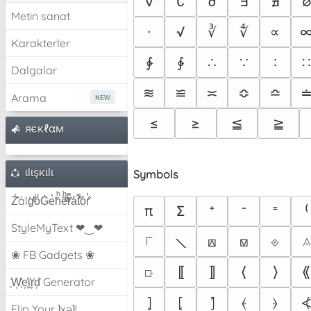
∀
∁
∂
∃
∄
Metin sanat
∙
√
∛
∜
∝
Karakterler
∲
∳
∴
∵
∶
Dalgalar
≋
≌
≍
≎
≏
Arama
≤
≥
≦
≧
яєкℓαм
ιlιşкιlι
Symbols
Z̾̽ảlg̀͐ͭ̽oͧG̀e̒̃nͪȅͪͫ̏̐r͌̑á͑t͌̑͛o̊r̓̐
π
Σ
⁺
⁻
⁼
⁽
StyleMyText ❤‿❤
⟍
⟌
⟎
⟏
⟐
⟑
❀ FB Gadgets ❀
⟥
⟦
⟧
⟨
⟩
⟪
͕͗W͕͕͗͗e͕͕͗͗i͕͕͗͗r͕͗d͕͗ Generator
⦎
⦏
⦐
⦑
⦒
Flip Your ʇxəʇ!