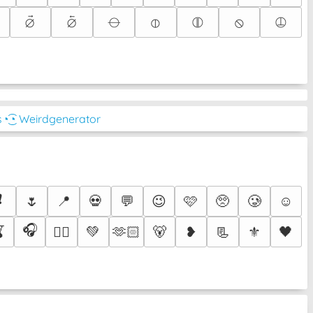
⦳
⦴
⦵
⦶
⦷
⦸
⦹
s
◔͜͡◔ Weirdgenerator
❗
🌷
📍
💀
💬
😉
🩷
🥺
🥲
☺️
🎧

💚
🫶🏻
🐻
❥
📃
⚜️
🖤
❤️‍🔥