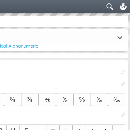
cal Alphanumeric
⅝
⅞
%
℅
‰
‱
⅘