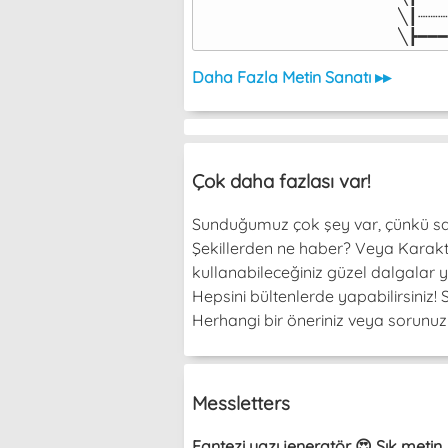
╲┃┈┈┈
╲┣━━━
Daha Fazla Metin Sanatı ▸▸
Çok daha fazlası var!
Sunduğumuz çok şey var, çünkü sade
Şekillerden ne haber? Veya Karakterl
kullanabileceğiniz güzel dalgalar y
Hepsini bültenlerde yapabilirsiniz
Herhangi bir öneriniz veya sorunuz v
Messletters
Fantezi yazı jeneratör 😍 Şık metin