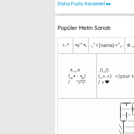
Daha Fazla Karakteri ▸▸
Popüler Metin Sanatı
✧˖°
જ⁀➴
‎‧₊˚✧[name]✧˚₊‧
☆.
 ∧,,,∧

 /)_/)

(  ̳• · • ̳)

(,,>.<)  <(your t
/    づ♡
/ >❤️
╭━┳━╭
┃┈┈┈┣
┃┈┃┈╰
╰┳╯┈┈
╲┃┈┈┈
╲┃┈┈┈