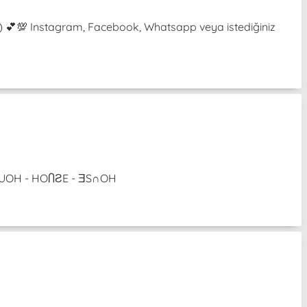
³˘) 💕💯 Instagram, Facebook, Whatsapp veya istediğiniz
 ƎƧUOH - HOႶƧE - ƎS∩OH