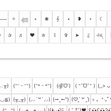
✧
⭒
❀
𝄞
⭑
❥
⋆
☾
⸻
𓆉
୭
✰
♬
❤
✮
ﾐ
✞
➤
𝜉
𓆈
﹏╥)
(ദ്ദി˙ᗜ˙)
( ˶ˆᗜˆ˵ )
(˶ᵔ ᵕ ᵔ˶)
(˶˃ ᵕ ˂˶)
(,,> ᴗ
≧◡≦)
(╥_╥)
(⇀‸↼‶)
⊹ ₊  ⁺‧₊
(⸝⸝´꒳`⸝⸝)
(♡ˊ͈ ꒳ ˋ͈)
(⸝⸝๑  ̫ ๑⸝⸝⸝)
( ˘ ³˘)♥
ʕ•̫͡•ʕ•̫͡•ʔ•̫
꒰ᐢ. .ᐢ꒱
!(•̀ᴗ•́)و ̑̑