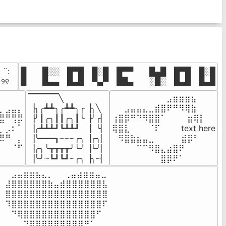
· ¨:⠀

█  █░░ █▀█ █░█ █▀▀  █▄█ █▀█ █░█

. ୨୧⠀
█  █▄▄ █▄█ ▀▄▀ ██▄  ░█░ █▄█ █▄█
▔▔▔▔▔╲

⠀⠀⠀⠀⠀⠀⠀⠀⠀⣠⣶⣶⣶⣦⠀⠀

⠀⠀⠀⠀

▕╮╭┻┻╮╭┻┻╮╭▕╮╲

⠀⠀⣠⣤⣤⣄⣀⣾⣿⠟⠛⠻⢿⣷⠀

⣦⣾⣿⣧

▕╯┃╭╮┃┃╭╮┃╰▕╯╭▏

⢰⣿⡿⠛⠙⠻⣿⣿⠁⠀⠀ ⠀⣶⢿⡇

⠛⠀⡘⠏

▕╭┻┻┻┛┗┻┻┛  ▕  ╰▏

⢿⣿⣇⠀⠀⠀⠈⠏⠀⠀⠀ text here

⣦⣮⠁⠀

▕╰━━━┓┈┈┈╭╮▕╭╮▏

⠀⠻⣿⣷⣦⣤⣀⠀⠀⠀ ⠀⣾⡿⠃⠀

⠉⠀⠠⡧

▕╭╮╰┳┳┳┳╯╰╯▕╰╯▏

⠀⠀⠀⠀⠉⠉⠻⣿⣄⣴⣿⠟⠀⠀⠀

⠀⠀⠀⠀
▕╰╯┈┗┛┗┛┈╭╮▕╮┈▏
⠀⠀⠀⠀⠀⠀⠀⠀⣿⡿⠟⠁⠀⠀⠀
⠀⣠⣤⣶⣶⣦⣄⡀  ⠀⢀⣤⣴⣶⣶⣤⣀⠀

⣼⣿⣿⣿⣿⣿⣿⣷⣤⣾⣿⣿⣿⣿⣿⣿⣧

⣿⣿⣿⣿⣿⣿⣿⣿⣿⣿⣿⣿⣿⣿⣿⣿⣿

⠹⣿⣿⣿⣿⣿⣿⣿⣿⣿⣿⣿⣿⣿⣿⣿⠏

⠀⠙⢿⣿⣿⣿⣿⣿⣿⣿⣿⣿⣿⣿⣿⠋⠀

⠀⠀⠀⠙⢿⣿⣿⣿⣿⣿⣿⣿⡿⠛⠁⠀⠀
