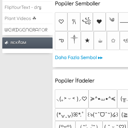
Popüler Semboller
FlipYourText - dıๅɟ
Plant Videos ☘
༄
꧁
♡
♥
𐙚
ᗯᕮIᖇᗪGᕮᑎᕮᖇᗩTOᖇ
༒︎
ఌ
★
☕︎
✩
ৎ
яєкℓαм
Daha Fazla Sembol ▸▸
Popüler İfadeler
≽^•⩊•^≼
(╥
⸜(｡˃ ᵕ ˂ )⸝♡
(
(*ᴗ͈ˬᴗ͈)ꕤ*.ﾟ
꒰ঌ(˶ˆᗜˆ˵)໒꒱
（˶′◡‵˶）
(꒪▿꒪)
( ˘͈ ᵕ ˘͈♡)