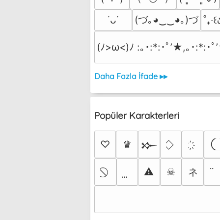
(づ｡◕‿‿◕｡)づ
˙ᴗ˙
˚₊‧꒰ა
(ﾉ>ω<)ﾉ :｡･:*:･ﾟ’★,｡･:*:･ﾟ
Daha Fazla İfade ▸▸
Popüler Karakterleri
♡
♛
𒁍
ネ
⚠
☠