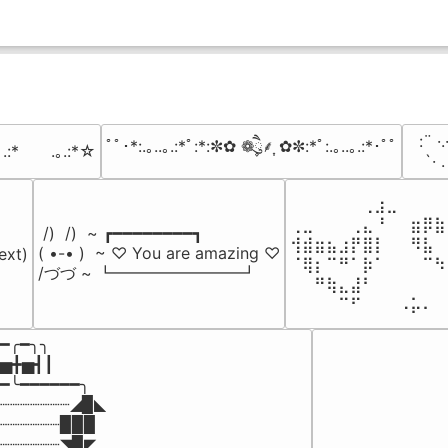
⠀:¨ ·.
ﾟﾟ･*:.｡..｡.:*ﾟ:*:✼✿ ❁ཻུ۪۪⸙͎ ✿✼:*ﾟ:.｡..｡.:*･ﾟﾟ
｡.:*　　.｡.:*☆
⠀ `· 
⠀⠀⠀⠀⠀⠀⢀⣰⣀⠀⠀⠀⠀
⢀⣀⠀⠀⠀⢀⣄⠘⠀⠀⣶⡿⣷
 /)  /)  ~ ┏━━━━━━━━┓

⢺⣾⣶⣦⣰⡟⣿⡇⠀⠀⠻⣧⠀
( •-• )  ~ ♡ You are amazing ♡

ext)

⠈⢿⡆⠉⠛⠁⡷⠁⠀⠀⠀⠉⠳
/づづ ~ ┗━━━━━━━━┛
⠀⠀⠛⢷⣄⣼⠃⠀⠀⠀⠀⠀⠀
⠀⠀⠀⠀⠉⠋⠀⠀⠀⠠⡥⠄⠀
━╭━╮╮

▅╋▅┫┃

━╰━━━━━━╮

┈┈┈┈┈┈┈◢▉◣

┈┈┈┈┈┈▉▉▉

┈┈┈┈┈┈◥▉◤
