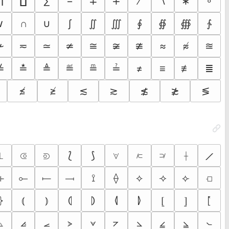
∏
∐
∑
−
∓
∔
∕
∖
∗
∘
∨
∩
∪
∫
∬
∭
∮
∯
∰
∱
≁
≂
≃
≄
≅
≆
≇
≈
≉
≊
≚
≛
≜
≝
≞
≟
≠
≡
≢
≣
≰
≱
≲
≳
≴
≵
≶
⟋
⟂
⟃
⟄
⟅
⟆
⟇
⟈
⟉
⟊
⟛
⟜
⟝
⟞
⟟
⟠
⟡
⟢
⟣
⟤
⦉
⦊
⦍
⦄
⦅
⦆
⦇
⦈
⦋
⦌
⦟
⦦
⦝
⦞
⦠
⦡
⦢
⦣
⦤
⦥