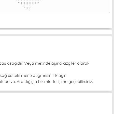
⠀⠀⠀⠀⠀⠉⢿⣿⣿⣿⠟⠋⠀⠀⠀⠀⠀

⠀⠀⠀⠀⠀⠀⠀⠙⠻⠁⠀⠀⠀⠀⠀⠀⠀⠀⠀⠀⠀⠀⠀
baş aşağıdır! Veya metinde ayırıcı çizgiler olarak
sağ üstteki menü düğmesini tıklayın.
be vb. Aracılığıyla bizimle iletişime geçebilirsiniz.