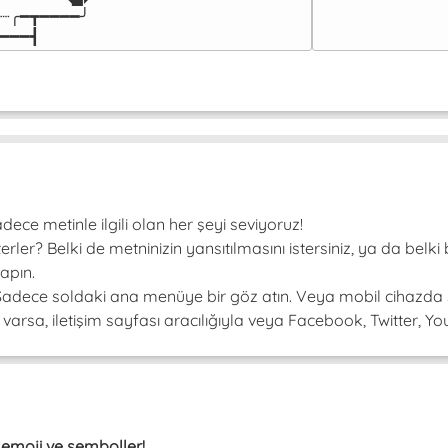
┈╭━┳━━━━╯

━━━┫﻿
ce metinle ilgili olan her şeyi seviyoruz!
er? Belki de metninizin yansıtılmasını istersiniz, ya da belki 
apın.
! Sadece soldaki ana menüye bir göz atın. Veya mobil cihazda 
arsa, iletişim sayfası aracılığıyla veya Facebook, Twitter, Youtu
, emoji ve semboller!