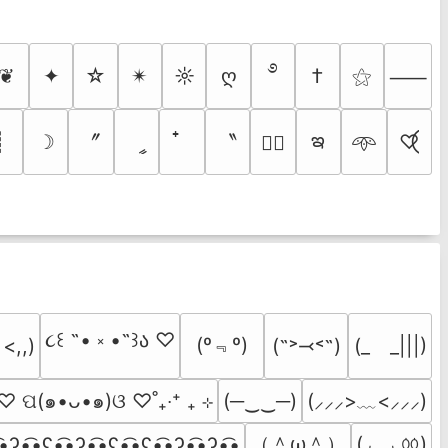
࿔
❦
✦
☆
✴︎
☼
ღ
†
⚝
⸺
ఇ
〞
〝
┊
☽
ީ
♡⃝
♡⃕
𖥸
૮꒰ ˶• ༝ •˶꒱ა ♡
(º﹃º)
(˶˃⤙˂˶)
(_　_|||)
 <,,)
˚ ♡ ପ(๑•ᴗ•๑)ଓ ♡˚₊‧⁺ ₊ ⊹
(─‿‿─)
(⸝⸝⸝>﹏<⸝⸝⸝)
（＾ω＾）
(◞ ‸ ◟ㆀ)
͡•ʔ•̫͡•ʕ•̫͡•ʔ•̫͡•ʕ•̫͡•ʕ•̫͡•ʔ•̫͡•ʔ•̫͡•