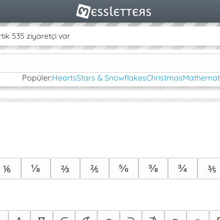
k 535 ziyaretçi var
Popüler:
Hearts
Stars & Snowflakes
Christmas
Mathemati
⅛
⅚
⅜
¾
⅙
⅔
⅖
⅗