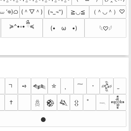
 ⩊ ‘𖦹)ᜊ
(＾▽＾)
（＾◡＾）♡
(¬_¬”)
≧◡≦
≽^•༚• ྀིྀ≼
(•　ω　•)
𓆩♡𓆪
➺
✮
･
𒈝
𒅒
†
𒆙
𒈑
𒌐
𒀱
𓆣
𓎖
𒊹