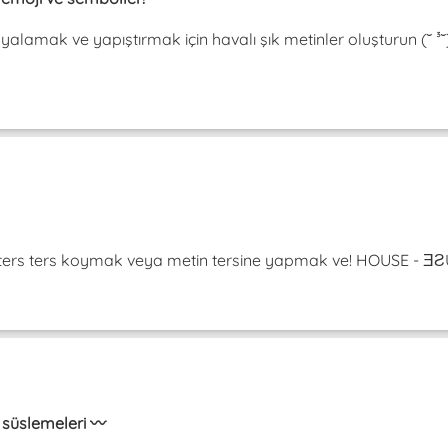
pyalamak ve yapıştırmak için havalı şık metinler oluşturun (˘ 
da ters ters koymak veya metin tersine yapmak ve! HOUSE -
in süslemeleri 〰️