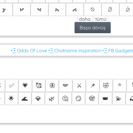
⦫
⦬
⦭
⦮
⦯
⦰
⦱
⦲
daha
tümü
Başa dönüş
◔͜͡◔ Odds Of Love
◔͜͡◔ Chatname Inspiration
◔͜͡◔ FB Gadget
⭐

✅
💗
🥰
🦋
🪽
⚔️
📌
🤣
️
🌟
🌊
💎
🌿
🤔
😏
🫣
👑
💫
