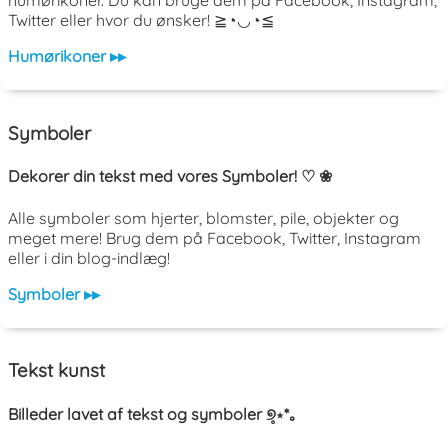
humørikoner. Du kan bruge dem på Facebook, Instagram,
Twitter eller hvor du ønsker! ≧◔◡◔≦
Humørikoner ▸▸
Symboler
Dekorer din tekst med vores Symboler! ♡ ❀
Alle symboler som hjerter, blomster, pile, objekter og
meget mere! Brug dem på Facebook, Twitter, Instagram
eller i din blog-indlæg!
Symboler ▸▸
Tekst kunst
Billeder lavet af tekst og symboler ୭̥⋆*｡