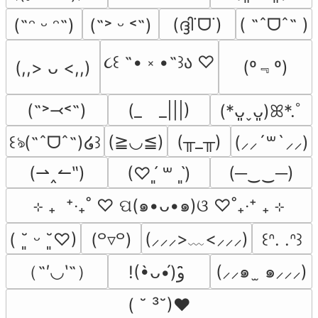
(ദ്ദി˙ᗜ˙)
( ˶ˆᗜˆ˵ )
(˶ᵔ ᵕ ᵔ˶)
(˶˃ ᵕ ˂˶)
૮꒰ ˶• ༝ •˶꒱ა ♡
(º﹃º)
(,,> ᴗ <,,)
(˶˃⤙˂˶)
(_　_|||)
(*ᴗ͈ˬᴗ͈)ꕤ*.ﾟ
(≧◡≦)
(╥_╥)
꒰ঌ(˶ˆᗜˆ˵)໒꒱
(⸝⸝´꒳`⸝⸝)
(⇀‸↼‶)
(─‿‿─)
(♡ˊ͈ ꒳ ˋ͈)
⊹ ₊  ⁺‧₊˚ ♡ ପ(๑•ᴗ•๑)ଓ ♡˚₊‧⁺ ₊ ⊹
(⸝⸝⸝>﹏<⸝⸝⸝)
( ˘͈ ᵕ ˘͈♡)
(꒪▿꒪)
꒰ᐢ. .ᐢ꒱
（˶′◡‵˶）
(⸝⸝๑  ̫ ๑⸝⸝⸝)
!(•̀ᴗ•́)و ̑̑
( ˘ ³˘)♥