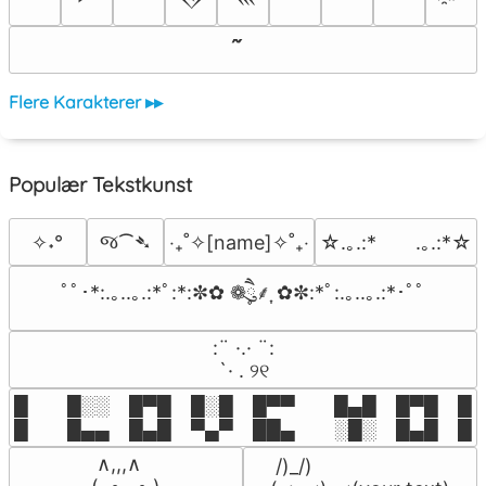
Flere Karakterer ▸▸
Populær Tekstkunst
જ⁀➴
✧˖°
‎‧₊˚✧[name]✧˚₊‧
☆.｡.:*　　.｡.:*☆
ﾟﾟ･*:.｡..｡.:*ﾟ:*:✼✿ ❁ཻུ۪۪⸙͎ ✿✼:*ﾟ:.｡..｡.:*･ﾟﾟ
⠀:¨ ·.· ¨:⠀

⠀ `· . ୨୧⠀
█  █░░ █▀█ █░█ █▀▀  █▄█ █▀█ █░█
█  █▄▄ █▄█ ▀▄▀ ██▄  ░█░ █▄█ █▄
 ∧,,,∧

 /)_/)
