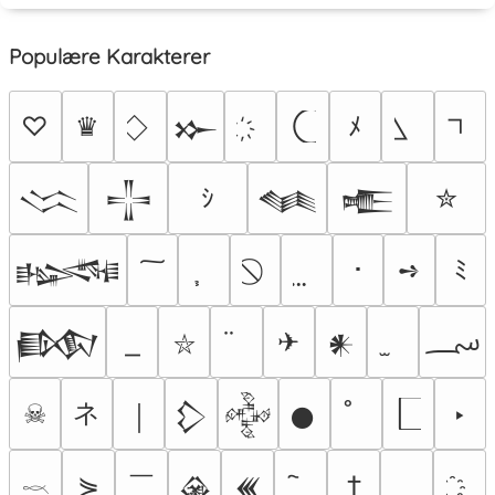
Populære Karakterer
♡
♛
ﾒ
𒁍
ｼ
✮
𒈱
𒋲
𒈝
𒍫
･
➺
ﾐ
𒈙
؄
✈
𒁃
𒀭
⛥
ネ
☠
‣
￨
𒁷
𒅒
𒊹
￣
⋟
†
𒊲
𒌍
𓎖