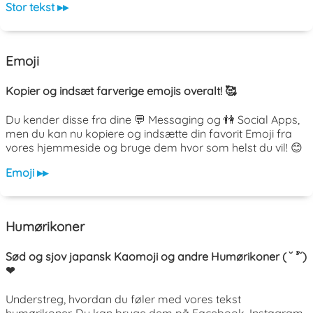
Stor tekst ▸▸
Emoji
Kopier og indsæt farverige emojis overalt! 🥰
Du kender disse fra dine 💬 Messaging og 👫 Social Apps,
men du kan nu kopiere og indsætte din favorit Emoji fra
vores hjemmeside og bruge dem hvor som helst du vil! 😊
Emoji ▸▸
Humørikoner
Sød og sjov japansk Kaomoji og andre Humørikoner ( ˘ ³˘)
❤
Understreg, hvordan du føler med vores tekst