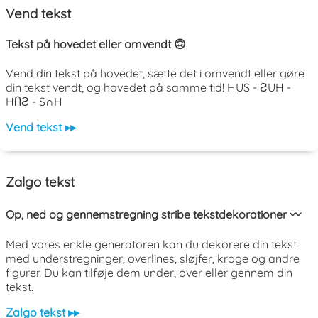
Vend tekst
Tekst på hovedet eller omvendt 🙃
Vend din tekst på hovedet, sætte det i omvendt eller gøre
din tekst vendt, og hovedet på samme tid! HUS - ƧUH -
HႶƧ - S∩H
Vend tekst ▸▸
Zalgo tekst
Op, ned og gennemstregning stribe tekstdekorationer 〰️
Med vores enkle generatoren kan du dekorere din tekst
med understregninger, overlines, sløjfer, kroge og andre
figurer. Du kan tilføje dem under, over eller gennem din
tekst.
Zalgo tekst ▸▸