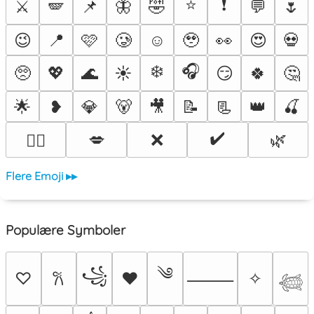
⭐
❗
⚔️
🪽
📌
🦋
🤣
💬
🌷
😉
📍
🩷
🥲
☺️
🥹
👀
😍
💀
❄️
🎧
🥺
💖
🌊
☀️
😏
🍀
🤔
🌟
❥
💎
🐻
🎥
📝
📃
👑
🍒
✔️
💋
❌
🌿
❤️‍🔥
Flere Emoji ▸▸
Populære Symboler
༄
꧁
♡
♥
✧
𐙚
⸻
𓆉