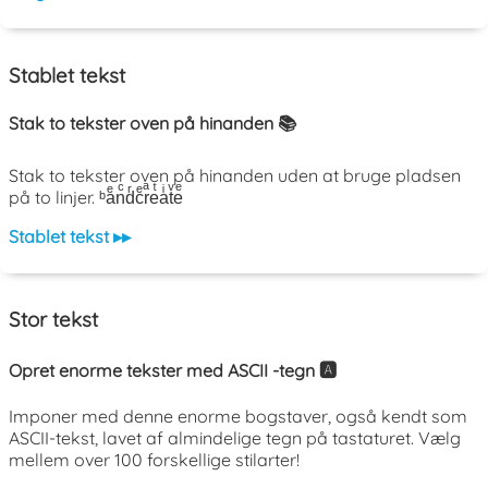
Stablet tekst
Stak to tekster oven på hinanden 📚
Stak to tekster oven på hinanden uden at bruge pladsen
på to linjer. ᵇaͤnͨdͬcͤrͣeͭaͥtͮeͤ
Stablet tekst ▸▸
Stor tekst
Opret enorme tekster med ASCII -tegn 🅰️
Imponer med denne enorme bogstaver, også kendt som
ASCII-tekst, lavet af almindelige tegn på tastaturet. Vælg
mellem over 100 forskellige stilarter!