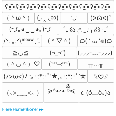
ʕ•̫͡•ʕ•̫͡•ʔ•̫͡•ʔ•̫͡•ʕ•̫͡•ʔ•̫͡•ʕ•̫͡•ʕ•̫͡•ʔ•̫͡•ʔ•̫͡•
（＾ω＾）
(◞ ‸ ◟ㆀ)
(ᗒᗣᗕ)՞
˙ᴗ˙
(づ｡◕‿‿◕｡)づ
˚₊‧꒰ა ₍ᐢ.  ̫.ᐢ₎ ໒꒱ ‧₊˚
(＾▽＾)
ᜊ( ‘ ⩊ ‘𖦹)ᜊ
/ᐠ. ｡.ᐟ\ᵐᵉᵒʷˎˊ˗
≧◡≦
(¬_¬”)
(⸝⸝⸝-﹏-⸝⸝⸝)
（＾◡＾）♡
╥﹏╥
(˶º⤙º˶)
(ﾉ>ω<)ﾉ :｡･:*:･ﾟ’★,｡･:*:･ﾟ’☆
𓆩♡𓆪
≽^•༚• ྀིྀ≼
（｡>‿‿<｡ ）
૮ (ó﹏ò｡)ა 
Flere Humørikoner ▸▸