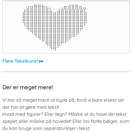
⠀⣠⣤⣶⣶⣦⣄⡀  ⠀⢀⣤⣴⣶⣶⣤⣀⠀

⣼⣿⣿⣿⣿⣿⣿⣷⣤⣾⣿⣿⣿⣿⣿⣿⣧

⣿⣿⣿⣿⣿⣿⣿⣿⣿⣿⣿⣿⣿⣿⣿⣿⣿

⠹⣿⣿⣿⣿⣿⣿⣿⣿⣿⣿⣿⣿⣿⣿⣿⠏

⠀⠙⢿⣿⣿⣿⣿⣿⣿⣿⣿⣿⣿⣿⣿⠋⠀

⠀⠀⠀⠙⢿⣿⣿⣿⣿⣿⣿⣿⡿⠛⠁⠀⠀

⠀⠀⠀⠀⠀⠉⢿⣿⣿⣿⠟⠋⠀⠀⠀⠀⠀

⠀⠀⠀⠀⠀⠀⠀⠙⠻⠁⠀⠀⠀⠀⠀⠀⠀⠀⠀⠀⠀⠀⠀
Flere Tekstkunst ▸▸
Der er meget mere!
Vi har så meget mere at byde på, fordi vi bare elsker alt
der har at gøre med tekst!
Hvad med figurer? Eller tegn? Måske vil du have din tekst
spejlet, eller måske på hovedet! Eller lav flotte bølger, som
du kan bruge som separatorlinjer i tekst.