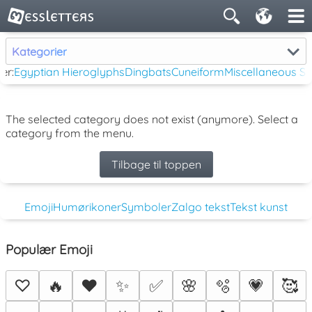
Kategorier
ær:
Egyptian Hieroglyphs
Dingbats
Cuneiform
Miscellaneous S
The selected category does not exist (anymore). Select a
category from the menu.
Tilbage til toppen
Emoji
Humørikoner
Symboler
Zalgo tekst
Tekst kunst
Populær Emoji
♡
🔥
❤️
✨
✅
🌸
🫧
💗
🥰