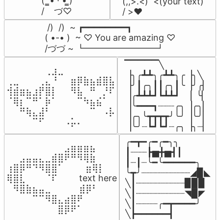
(  ̳• · • ̳)

(,,>.<)  <(your text)

/    づ♡
/ >❤️
 /)  /)  ~ ┏━━━━━━━━┓

( •-• )  ~ ♡ You are amazing ♡

/づづ ~ ┗━━━━━━━━┛
▔▔▔▔▔╲

⠀⠀⠀⠀⠀⠀⢀⣰⣀⠀⠀⠀⠀⠀⠀⠀⠀

▕╮╭┻┻╮╭┻┻╮╭▕╮╲

⢀⣀⠀⠀⠀⢀⣄⠘⠀⠀⣶⡿⣷⣦⣾⣿⣧

▕╯┃╭╮┃┃╭╮┃╰▕╯╭▏

⢺⣾⣶⣦⣰⡟⣿⡇⠀⠀⠻⣧⠀⠛⠀⡘⠏

▕╭┻┻┻┛┗┻┻┛  ▕  ╰▏

⠈⢿⡆⠉⠛⠁⡷⠁⠀⠀⠀⠉⠳⣦⣮⠁⠀

▕╰━━━┓┈┈┈╭╮▕╭╮▏

⠀⠀⠛⢷⣄⣼⠃⠀⠀⠀⠀⠀⠀⠉⠀⠠⡧

▕╭╮╰┳┳┳┳╯╰╯▕╰╯▏

⠀⠀⠀⠀⠉⠋⠀⠀⠀⠠⡥⠄⠀⠀⠀⠀⠀
▕╰╯┈┗┛┗┛┈╭╮▕╮┈▏
╭━┳━╭━╭━╮╮

⠀⠀⠀⠀⠀⠀⠀⠀⠀⣠⣶⣶⣶⣦⠀⠀

┃┈┈┈┣▅╋▅┫┃

⠀⠀⣠⣤⣤⣄⣀⣾⣿⠟⠛⠻⢿⣷⠀

┃┈┃┈╰━╰━━━━━━╮

⢰⣿⡿⠛⠙⠻⣿⣿⠁⠀⠀ ⠀⣶⢿⡇

╰┳╯┈┈┈┈┈┈┈┈┈◢▉◣

⢿⣿⣇⠀⠀⠀⠈⠏⠀⠀⠀ text here

╲┃┈┈┈┈┈┈┈┈┈▉▉▉

⠀⠻⣿⣷⣦⣤⣀⠀⠀⠀ ⠀⣾⡿⠃⠀

╲┃┈┈┈┈┈┈┈┈┈◥▉◤

⠀⠀⠀⠀⠉⠉⠻⣿⣄⣴⣿⠟⠀⠀⠀

╲┃┈┈┈┈╭━┳━━━━╯

⠀⠀⠀⠀⠀⠀⠀⠀⣿⡿⠟⠁⠀⠀⠀
╲┣━━━━━━┫﻿