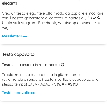
eleganti!
Crea un testo elegante e alla moda da copiare e incollare
con il nostro generatore di caratteri di fantasia (˘ ³˘) 💕💯
Usalo su Instagram, Facebook, Whatsapp o ovunque tu
voglia!
Messletters ▸▸
Testo capovolto
Testo sulla testa o in retromarcia 🙃
Trasforma il tuo testo a testa in giù, metterlo in
retromarcia o rendere il testo invertito e capovolto, allo
stesso tempo! CASA - AƧAƆ - C∀Ƨ∀ - ∀S∀Ɔ
Testo capovolto ▸▸