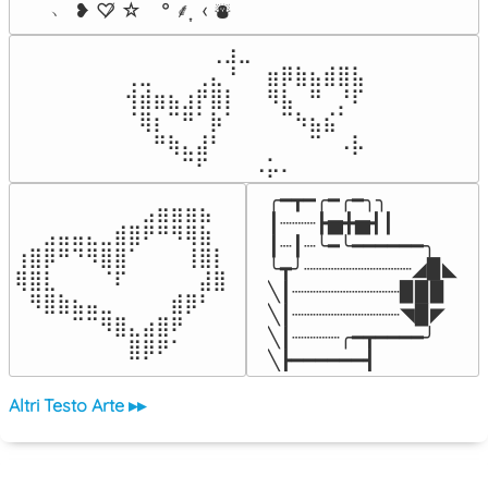
﹆ ❥ ♡̸ ☆　° ⸙͎  ‹ ⛇
⠀⠀⠀⠀⠀⠀⢀⣰⣀⠀⠀⠀⠀⠀⠀⠀⠀

⢀⣀⠀⠀⠀⢀⣄⠘⠀⠀⣶⡿⣷⣦⣾⣿⣧

⢺⣾⣶⣦⣰⡟⣿⡇⠀⠀⠻⣧⠀⠛⠀⡘⠏

⠈⢿⡆⠉⠛⠁⡷⠁⠀⠀⠀⠉⠳⣦⣮⠁⠀

⠀⠀⠛⢷⣄⣼⠃⠀⠀⠀⠀⠀⠀⠉⠀⠠⡧

⠀⠀⠀⠀⠉⠋⠀⠀⠀⠠⡥⠄⠀⠀⠀⠀⠀
╭━┳━╭━╭━╮╮

⠀⠀⠀⠀⠀⠀⠀⠀⠀⣠⣶⣶⣶⣦⠀⠀

┃┈┈┈┣▅╋▅┫┃

⠀⠀⣠⣤⣤⣄⣀⣾⣿⠟⠛⠻⢿⣷⠀

┃┈┃┈╰━╰━━━━━━╮

⢰⣿⡿⠛⠙⠻⣿⣿⠁⠀⠀⠀⢸⣿⡇

╰┳╯┈┈┈┈┈┈┈┈┈◢▉◣

⢿⣿⣇⠀⠀⠀⠈⠏⠀⠀⠀⠀⠀⣼⣿⠀

╲┃┈┈┈┈┈┈┈┈┈▉▉▉

⠀⠻⣿⣷⣦⣤⣀⠀⠀⠀⠀⣾⡿⠃⠀

╲┃┈┈┈┈┈┈┈┈┈◥▉◤

⠀⠀⠀⠀⠉⠉⠻⣿⣄⣴⣿⠟⠀⠀⠀

╲┃┈┈┈┈╭━┳━━━━╯

⠀⠀⠀⠀⠀⠀⠀⠀⣿⡿⠟⠁⠀⠀⠀⠀
╲┣━━━━━━┫﻿
Altri Testo Arte ▸▸