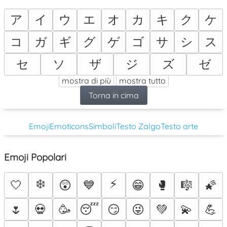
ア
イ
ウ
エ
オ
カ
キ
ク
ケ
コ
ガ
ギ
グ
ゲ
ゴ
サ
シ
ス
セ
ソ
ザ
ジ
ズ
ゼ
mostra di più
mostra tutto
Torna in cima
Emoji
Emoticons
Simboli
Testo Zalgo
Testo arte
Emoji Popolari
❄️
⚡
🤍
😲
💙
😁
🥊
🎼
🌠
🌷
💀
🥳
😴
😏
😜
💚
💫
💪