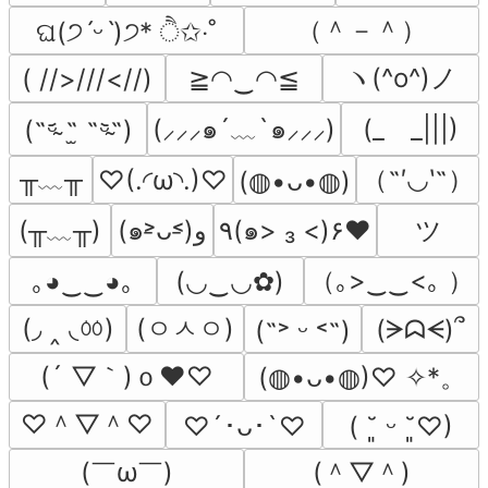
（＾－＾）
ଘ(੭ˊᵕˋ)੭* ੈ✩‧˚
ヽ(^o^)ノ
( //>///<//)
≧◠‿◠≦
(⸝⸝⸝๑´﹏`๑⸝⸝⸝)
(_　_|||)
(˵ᵕ̴᷄ ˶̫ ˶ᵕ̴᷅˵)
╥﹏╥
（˶′◡‵˶）
♡(.◜ω◝.)♡
(⁠◍⁠•⁠ᴗ⁠•⁠◍⁠)
(╥﹏╥)
ツ
(๑˃̵ᴗ˂̵)و
٩(๑> ₃ <)۶♥
（｡>‿‿<｡ ）
｡◕‿‿◕｡
(◡‿◡✿)
(◞ ‸ ◟ㆀ)
(ㅇㅅㅇ)
(ᗒᗣᗕ)՞
(˶˃ ᵕ ˂˶)
(´ ▽｀)ｏ♥♡
(◍•ᴗ•◍)♡ ✧*。
♡＾▽＾♡
♡´･ᴗ･`♡
( ˘͈ ᵕ ˘͈♡)
(￣ω￣﻿)
(＾▽＾)