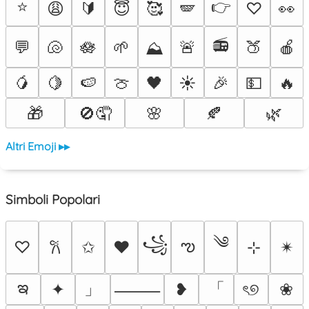
⭐
👉
😩
🔰
😇
🥰
🪽
♡
👀
📻
💬
🐚
🪷
🌱
🚨
🍑
🍎
⛰️
🥭
🍋
🍉
🍈
🖤
☀️
🎉
💵
🔥
🎁
🚫🤦
🌸
🍂
🌿
Altri Emoji ▸▸
Simboli Popolari
༄
꧁
ఌ
♡
✩
♥
⊹
✴︎
𐙚
ఇ
」
「
✦
❥
ৎ୭
❀
⸻