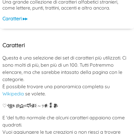
Una grande collezione di caratteri alfabetici stranieri,
come lettere, punti, trattini, accenti e altro ancora.
Caratteri ▸▸
Caratteri
Questa è una selezione dei set di caratteri più utilizzati. Ci
sono molti di più, ben più di un 100. Tutti Potremmo
elencare, ma che sarebbe intasato della pagina con le
categorie.
È possibile trovare una panoramica completa su
Wikipedia
se volete.
♡
𒀲
𒈙
𐌔
～
ｯ
𒀭
𒀮
𒆎
E 'del tutto normale che alcuni caratteri appaiono come
quadrati.
Vuoi aggiungere le tue creazioni o non riesci a trovare