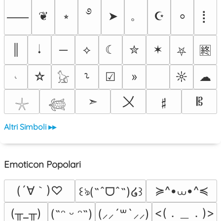
࿔
。
❦
⭒
➤
☪
⡇
⸺
⸰
║
𝆺𝅥
─
⟡
☾
✮
✶
🈡
⛧
𝆥
☆
☑
»
☼
☁
⸊
𓃠
〤
➣
𝄰
𝄡
𓇼
𓆉
Altri Simboli ▸▸
Emoticon Popolari
(´∀｀)♡
≽^•⩊•^≼
꒰ঌ(˶ˆᗜˆ˵)໒꒱
<(．＿．)>
(╥_╥)
(˶ᵔ ᵕ ᵔ˶)
(⸝⸝´꒳`⸝⸝)