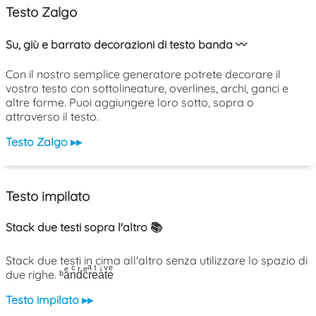
Testo Zalgo
Su, giù e barrato decorazioni di testo banda 〰️
Con il nostro semplice generatore potrete decorare il
vostro testo con sottolineature, overlines, archi, ganci e
altre forme. Puoi aggiungere loro sotto, sopra o
attraverso il testo.
Testo Zalgo ▸▸
Testo impilato
Stack due testi sopra l'altro 📚
Stack due testi in cima all'altro senza utilizzare lo spazio di
due righe. ᵇaͤnͨdͬcͤrͣeͭaͥtͮeͤ
Testo impilato ▸▸