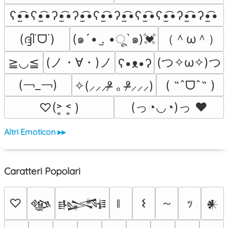
ʕ•̫͡•ʕ•̫͡•ʔ•̫͡•ʔ•̫͡•ʕ•̫͡•ʔ•̫͡•ʕ•̫͡•ʕ•̫͡•ʔ•̫͡•ʔ•̫͡•
（＾ω＾）
(ദ്ദി˙ᗜ˙)
(๑´• .̫ •ू`๑)💓
(ノ・∀・)ノ
(つ✧ω✧)つ
≧◡≦
ʕ•ᴥ•ʔ
(￢_￢)
( ˶ˆᗜˆ˵ )
✧(⸝⸝⸝ᵒ̴̶̷ ｡ ᵒ̴̶̷⸝⸝⸝)
(っ◔◡◔)っ ♥
♡(˃͈ ˂͈ )
Altri Emoticon ▸▸
Caratteri Popolari
～
♡
𐌔
ｯ
𒀲
𒈙
𒀭