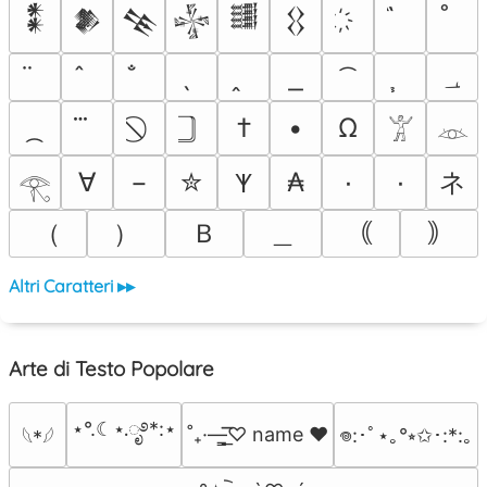
𒀮
𒆎
𒆚
𒈔
𒌃
𒌐
؀
†
•
Ω
𓀠
𓁺
ネ
∀
−
✮
₳
٠
۰
𐊵
𓂀
（
）
Ｂ
＿
｟
｠
Altri Caratteri ▸▸
Arte di Testo Popolare
⋆°.☾⋆.ೃ࿔*:⋆
˚₊·—̳͟͞͞♡ name ♥️
𖦹:･ﾟ⋆｡°⭒✩･:*:｡
𓆩*𓆪