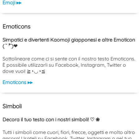
Emoji ▸▸
Emoticons
Simpatici e divertenti Kaomoji giapponesi e altre Emoticon
( ˘ ³˘)❤
Sottolineare come ci si sente con il nostro testo Emoticons.
È possibile utilizzarli su Facebook, Instagram, Twitter o
dove vuoi! ≧◔◡◔≦
Emoticons ▸▸
Simboli
Decora il tuo testo con i nostri simboli! ♡ ❀
Tutti i simboli come cuori, fiori, frecce, oggetti e molto altro
ancora! Usateli su Facebook, Twitter, Instagram o nel tuo