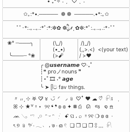
• ₊°✧︡ ˗ ˏ ˋ ♡ ˎˊ ˗
✩｡:*•.─────  ❁ ❁  ─────.•*:｡✩
ﾟﾟ･*:.｡..｡.:*ﾟ:*:✼✿ ❁ཻུ۪۪⸙͎ ✿✼:*ﾟ:.｡..｡.:*･ﾟﾟ
❀° ┄───╮

(\_/)

 /)_/)

(•_•)

(,,>.<)  <(your text)

 ╰───┄ °❀
(>🧨
/ >❤️
╭ @𝙪𝙨𝙚𝙧𝙣𝙖𝙢𝙚 ♡‧₊˚

┆❝ proノnouns ❞

┆⋆˚ 🎞️ ˖° 𝙖𝙜𝙚

╰ ➤ ᥫට fav things.
〃 ៸៸ ⸼ ⊹ 𖤐 ♡̸ ४  ◡̈  ◜ ◞ ﹫ ♡ꜜ ♥︎ ☁︎ ♡⃗  𓍯⨾    ִֶָ

ꕤ ⊹ ★꒷ ᵎᵎ ⋆  ୨୧ ❛ ❜ ʚ ɞ ✦ ⩩ ⎙   ᘏ   જ   ໑ 𖠿  

ᨏ 𓂅  𓍼  𓈒𓏸  ᵔ ᵕ ᵔ   ᮫ִ  ׂ  ꗃ ପ ، ⌕  ᵎᵎ ୨୧ ❍ ʚ ɞ  · 

ৎ ୭ ﹫ 𖧧࣪ ˒ 𓂃﹅ ، ७ ˒ ഒ 𓏲  ❏ ❐ ❑ ❒ 𓃊 𓈓  𓍯   
