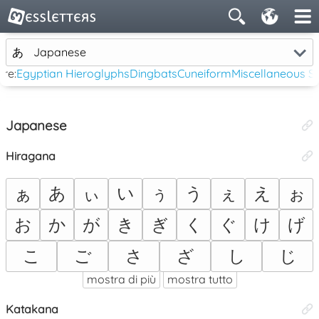
あ
Japanese
re:
Egyptian Hieroglyphs
Dingbats
Cuneiform
Miscellaneous 
Japanese
Hiragana
ぁ
あ
ぃ
い
ぅ
う
ぇ
え
ぉ
お
か
が
き
ぎ
く
ぐ
け
げ
こ
ご
さ
ざ
し
じ
mostra di più
mostra tutto
Katakana