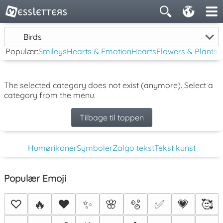
Birds
Populær:
Smileys
Hearts & Emotion
Hearts
Flowers & Plants
The selected category does not exist (anymore). Select a
category from the menu.
Tilbage til toppen
Humørikoner
Symboler
Zalgo tekst
Tekst kunst
Populær Emoji
♡
🔥
❤️
✨
🌸
🫧
✅
💗
🥰