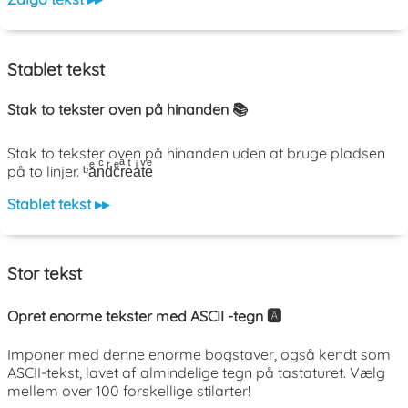
Stablet tekst
Stak to tekster oven på hinanden 📚
Stak to tekster oven på hinanden uden at bruge pladsen
på to linjer. ᵇaͤnͨdͬcͤrͣeͭaͥtͮeͤ
Stablet tekst ▸▸
Stor tekst
Opret enorme tekster med ASCII -tegn 🅰️
Imponer med denne enorme bogstaver, også kendt som
ASCII-tekst, lavet af almindelige tegn på tastaturet. Vælg
mellem over 100 forskellige stilarter!