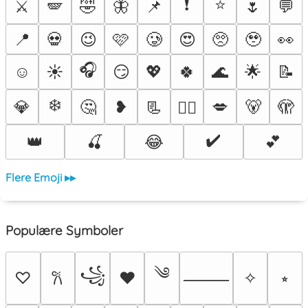
❗
⭐
⚔️
🪽
🤣
🦋
📌
🌷
💬
📍
💀
😉
🩷
🥲
😍
🥺
🥹
👀
🎧
☺️
☀️
😏
💖
🍀
🌊
🌟
📝
❄️
💎
🤔
❥
📃
💋
🐻
🫣
❤️‍🔥
✔️
👑
🍒
😂
💕
Flere Emoji ▸▸
Populære Symboler
༄
꧁
♡
♥
✧
⭒
𐙚
⸻