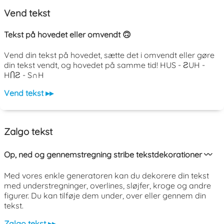
Vend tekst
Tekst på hovedet eller omvendt 🙃
Vend din tekst på hovedet, sætte det i omvendt eller gøre
din tekst vendt, og hovedet på samme tid! HUS - ƧUH -
HႶƧ - S∩H
Vend tekst ▸▸
Zalgo tekst
Op, ned og gennemstregning stribe tekstdekorationer 〰️
Med vores enkle generatoren kan du dekorere din tekst
med understregninger, overlines, sløjfer, kroge og andre
figurer. Du kan tilføje dem under, over eller gennem din
tekst.
Zalgo tekst ▸▸