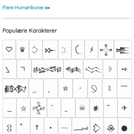
Flere Humørikoner ▸▸
Populære Karakterer
♡
♛
ﾒ
𒁍
𒋲
𒍫
ｼ
➺
𒈙
𒈝
𒈱
✮
･
ﾐ
𒁃
☠
✈
𒅒
𒀭
⛥
؄
†
‣
𒌐
𒁷
𒊲
𒊹
𓎖