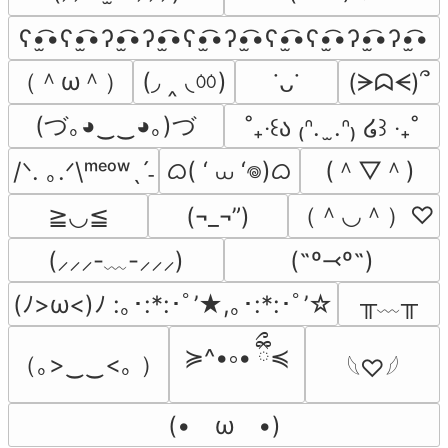
ʕ•̫͡•ʕ•̫͡•ʔ•̫͡•ʔ•̫͡•ʕ•̫͡•ʔ•̫͡•ʕ•̫͡•ʕ•̫͡•ʔ•̫͡•ʔ•̫͡•
（＾ω＾）
(◞ ‸ ◟ㆀ)
(ᗒᗣᗕ)՞
˙ᴗ˙
(づ｡◕‿‿◕｡)づ
˚₊‧꒰ა ₍ᐢ.  ̫.ᐢ₎ ໒꒱ ‧₊˚
ᜊ( ‘ ⩊ ‘𖦹)ᜊ
(＾▽＾)
/ᐠ. ｡.ᐟ\ᵐᵉᵒʷˎˊ˗
（＾◡＾）♡
≧◡≦
(¬_¬”)
(˶º⤙º˶)
(⸝⸝⸝-﹏-⸝⸝⸝)
╥﹏╥
(ﾉ>ω<)ﾉ :｡･:*:･ﾟ’★,｡･:*:･ﾟ’☆
≽^•༚• ྀིྀ≼
（｡>‿‿<｡ ）
𓆩♡𓆪
(•　ω　•)