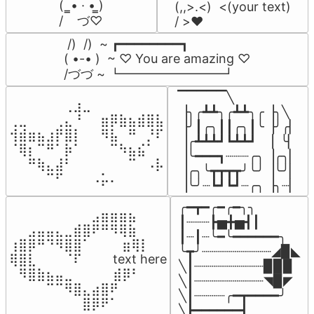
(  ̳• · • ̳)

(,,>.<)  <(your text)

/    づ♡
/ >❤️
 /)  /)  ~ ┏━━━━━━━━┓

( •-• )  ~ ♡ You are amazing ♡

/づづ ~ ┗━━━━━━━━┛
▔▔▔▔▔╲

⠀⠀⠀⠀⠀⠀⢀⣰⣀⠀⠀⠀⠀⠀⠀⠀⠀

▕╮╭┻┻╮╭┻┻╮╭▕╮╲

⢀⣀⠀⠀⠀⢀⣄⠘⠀⠀⣶⡿⣷⣦⣾⣿⣧

▕╯┃╭╮┃┃╭╮┃╰▕╯╭▏

⢺⣾⣶⣦⣰⡟⣿⡇⠀⠀⠻⣧⠀⠛⠀⡘⠏

▕╭┻┻┻┛┗┻┻┛  ▕  ╰▏

⠈⢿⡆⠉⠛⠁⡷⠁⠀⠀⠀⠉⠳⣦⣮⠁⠀

▕╰━━━┓┈┈┈╭╮▕╭╮▏

⠀⠀⠛⢷⣄⣼⠃⠀⠀⠀⠀⠀⠀⠉⠀⠠⡧

▕╭╮╰┳┳┳┳╯╰╯▕╰╯▏

⠀⠀⠀⠀⠉⠋⠀⠀⠀⠠⡥⠄⠀⠀⠀⠀⠀
▕╰╯┈┗┛┗┛┈╭╮▕╮┈▏
╭━┳━╭━╭━╮╮

⠀⠀⠀⠀⠀⠀⠀⠀⠀⣠⣶⣶⣶⣦⠀⠀

┃┈┈┈┣▅╋▅┫┃

⠀⠀⣠⣤⣤⣄⣀⣾⣿⠟⠛⠻⢿⣷⠀

┃┈┃┈╰━╰━━━━━━╮

⢰⣿⡿⠛⠙⠻⣿⣿⠁⠀⠀ ⠀⣶⢿⡇

╰┳╯┈┈┈┈┈┈┈┈┈◢▉◣

⢿⣿⣇⠀⠀⠀⠈⠏⠀⠀⠀ text here

╲┃┈┈┈┈┈┈┈┈┈▉▉▉

⠀⠻⣿⣷⣦⣤⣀⠀⠀⠀ ⠀⣾⡿⠃⠀

╲┃┈┈┈┈┈┈┈┈┈◥▉◤

⠀⠀⠀⠀⠉⠉⠻⣿⣄⣴⣿⠟⠀⠀⠀

╲┃┈┈┈┈╭━┳━━━━╯

⠀⠀⠀⠀⠀⠀⠀⠀⣿⡿⠟⠁⠀⠀⠀
╲┣━━━━━━┫﻿