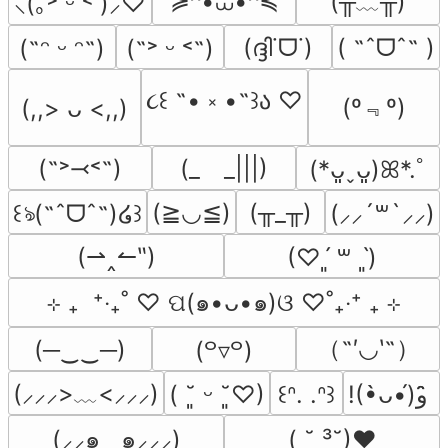
≽^•⩊•^≼
(╥﹏╥)
⸜(｡˃ ᵕ ˂ )⸝♡
(ദ്ദി˙ᗜ˙)
( ˶ˆᗜˆ˵ )
(˶ᵔ ᵕ ᵔ˶)
(˶˃ ᵕ ˂˶)
૮꒰ ˶• ༝ •˶꒱ა ♡
(º﹃º)
(,,> ᴗ <,,)
(˶˃⤙˂˶)
(_　_|||)
(*ᴗ͈ˬᴗ͈)ꕤ*.ﾟ
(≧◡≦)
(╥_╥)
꒰ঌ(˶ˆᗜˆ˵)໒꒱
(⸝⸝´꒳`⸝⸝)
(⇀‸↼‶)
(♡ˊ͈ ꒳ ˋ͈)
⊹ ₊  ⁺‧₊˚ ♡ ପ(๑•ᴗ•๑)ଓ ♡˚₊‧⁺ ₊ ⊹
（˶′◡‵˶）
(─‿‿─)
(꒪▿꒪)
(⸝⸝⸝>﹏<⸝⸝⸝)
( ˘͈ ᵕ ˘͈♡)
꒰ᐢ. .ᐢ꒱
!(•̀ᴗ•́)و ̑̑
(⸝⸝๑  ̫ ๑⸝⸝⸝)
( ˘ ³˘)♥