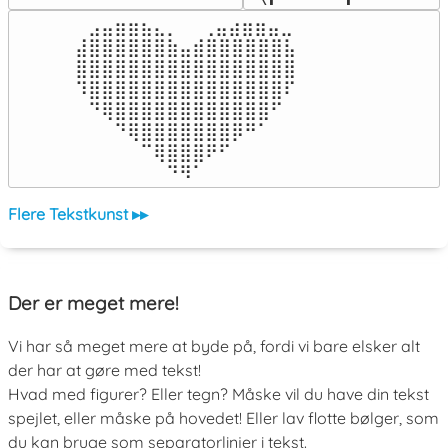
⠀⣠⣤⣶⣶⣦⣄⡀  ⠀⢀⣤⣴⣶⣶⣤⣀⠀

⣼⣿⣿⣿⣿⣿⣿⣷⣤⣾⣿⣿⣿⣿⣿⣿⣧

⣿⣿⣿⣿⣿⣿⣿⣿⣿⣿⣿⣿⣿⣿⣿⣿⣿

⠹⣿⣿⣿⣿⣿⣿⣿⣿⣿⣿⣿⣿⣿⣿⣿⠏

⠀⠙⢿⣿⣿⣿⣿⣿⣿⣿⣿⣿⣿⣿⣿⠋⠀

⠀⠀⠀⠙⢿⣿⣿⣿⣿⣿⣿⣿⡿⠛⠁⠀⠀

⠀⠀⠀⠀⠀⠉⢿⣿⣿⣿⠟⠋⠀⠀⠀⠀⠀

⠀⠀⠀⠀⠀⠀⠀⠙⠻⠁⠀⠀⠀⠀⠀⠀⠀⠀⠀⠀⠀⠀⠀
Flere Tekstkunst ▸▸
Der er meget mere!
Vi har så meget mere at byde på, fordi vi bare elsker alt
der har at gøre med tekst!
Hvad med figurer? Eller tegn? Måske vil du have din tekst
spejlet, eller måske på hovedet! Eller lav flotte bølger, som
du kan bruge som separatorlinjer i tekst.