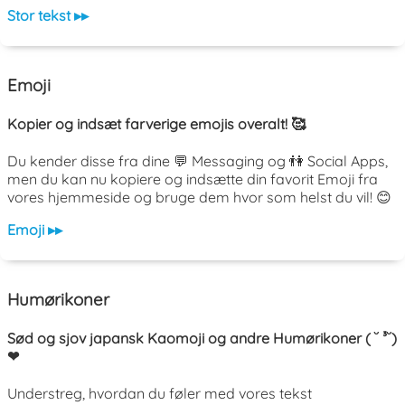
Stor tekst ▸▸
Emoji
Kopier og indsæt farverige emojis overalt! 🥰
Du kender disse fra dine 💬 Messaging og 👫 Social Apps,
men du kan nu kopiere og indsætte din favorit Emoji fra
vores hjemmeside og bruge dem hvor som helst du vil! 😊
Emoji ▸▸
Humørikoner
Sød og sjov japansk Kaomoji og andre Humørikoner ( ˘ ³˘)
❤
Understreg, hvordan du føler med vores tekst