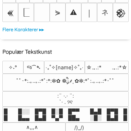
ネ
⋟
⚠
𒌍
￨
𒆙
Flere Karakterer ▸▸
Populær Tekstkunst
જ⁀➴
✧˖°
‎‧₊˚✧[name]✧˚₊‧
☆.｡.:*　　.｡.:*☆
ﾟﾟ･*:.｡..｡.:*ﾟ:*:✼✿ ❁ཻུ۪۪⸙͎ ✿✼:*ﾟ:.｡..｡.:*･ﾟﾟ
⠀:¨ ·.· ¨:⠀

⠀ `· . ୨୧⠀
█  █░░ █▀█ █░█ █▀▀  █▄█ █▀█ █░█
█  █▄▄ █▄█ ▀▄▀ ██▄  ░█░ █▄█ █▄
 ∧,,,∧

 /)_/)
