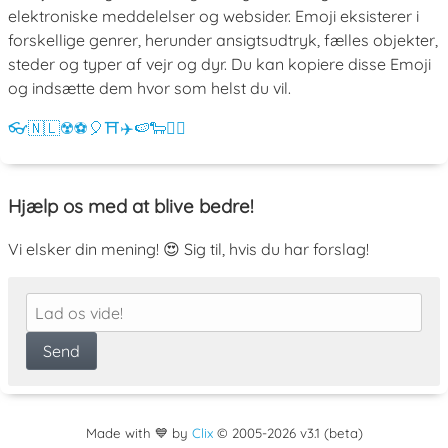
elektroniske meddelelser og websider. Emoji eksisterer i
forskellige genrer, herunder ansigtsudtryk, fælles objekter,
steder og typer af vejr og dyr. Du kan kopiere disse Emoji
og indsætte dem hvor som helst du vil.
👓
🇳🇱
☢️
⚽
🎈
⛩️
✈️
🍉
🐑
💁‍♀️
Hjælp os med at blive bedre!
Vi elsker din mening! 😍 Sig til, hvis du har forslag!
Made with 💙 by
Clix
©
2005
-2026 v3.1 (beta)