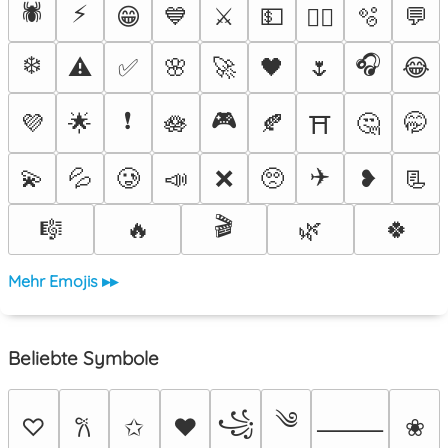
🕷️
⚡
😁
💙
⚔️
💵
🫧
💬
❤️‍🔥
❄️
🎧
⚠️
✅
🌸
🚀
🖤
🌷
😂
❗
🎮
💜
🌟
🪷
🍂
🤔
🤭
⛩️
✈️
💫
💦
🥲
📣
❌
🥺
❥
📃
🎬
🎼
🔥
🌿
🍀
Mehr Emojis ▸▸
Beliebte Symbole
༄
꧁
♡
✩
♥
❀
𐙚
⸻