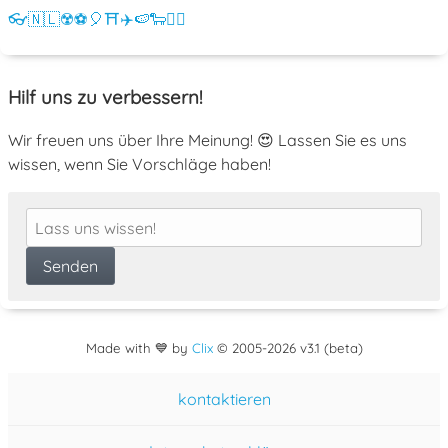
👓
🇳🇱
☢️
⚽
🎈
⛩️
✈️
🍉
🐑
💁‍♀️
Hilf uns zu verbessern!
Wir freuen uns über Ihre Meinung! 😍 Lassen Sie es uns
wissen, wenn Sie Vorschläge haben!
Made with 💙 by
Clix
©
2005
-2026 v3.1 (beta)
kontaktieren