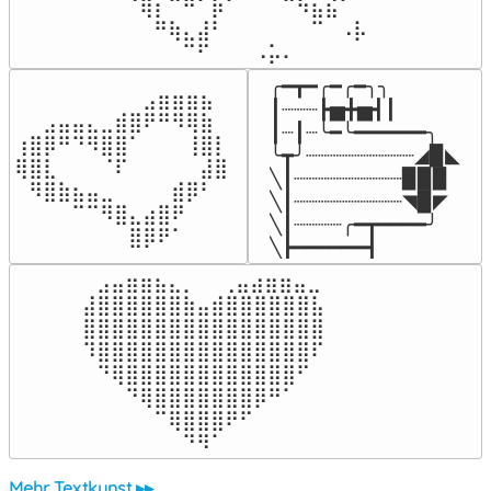
⠈⢿⡆⠉⠛⠁⡷⠁⠀⠀⠀⠉⠳⣦⣮⠁⠀

⠀⠀⠛⢷⣄⣼⠃⠀⠀⠀⠀⠀⠀⠉⠀⠠⡧

⠀⠀⠀⠀⠉⠋⠀⠀⠀⠠⡥⠄⠀⠀⠀⠀⠀
╭━┳━╭━╭━╮╮

⠀⠀⠀⠀⠀⠀⠀⠀⠀⣠⣶⣶⣶⣦⠀⠀

┃┈┈┈┣▅╋▅┫┃

⠀⠀⣠⣤⣤⣄⣀⣾⣿⠟⠛⠻⢿⣷⠀

┃┈┃┈╰━╰━━━━━━╮

⢰⣿⡿⠛⠙⠻⣿⣿⠁⠀⠀⠀⢸⣿⡇

╰┳╯┈┈┈┈┈┈┈┈┈◢▉◣

⢿⣿⣇⠀⠀⠀⠈⠏⠀⠀⠀⠀⠀⣼⣿⠀

╲┃┈┈┈┈┈┈┈┈┈▉▉▉

⠀⠻⣿⣷⣦⣤⣀⠀⠀⠀⠀⣾⡿⠃⠀

╲┃┈┈┈┈┈┈┈┈┈◥▉◤

⠀⠀⠀⠀⠉⠉⠻⣿⣄⣴⣿⠟⠀⠀⠀

╲┃┈┈┈┈╭━┳━━━━╯

⠀⠀⠀⠀⠀⠀⠀⠀⣿⡿⠟⠁⠀⠀⠀⠀
╲┣━━━━━━┫﻿
⠀⣠⣤⣶⣶⣦⣄⡀  ⠀⢀⣤⣴⣶⣶⣤⣀⠀

⣼⣿⣿⣿⣿⣿⣿⣷⣤⣾⣿⣿⣿⣿⣿⣿⣧

⣿⣿⣿⣿⣿⣿⣿⣿⣿⣿⣿⣿⣿⣿⣿⣿⣿

⠹⣿⣿⣿⣿⣿⣿⣿⣿⣿⣿⣿⣿⣿⣿⣿⠏

⠀⠙⢿⣿⣿⣿⣿⣿⣿⣿⣿⣿⣿⣿⣿⠋⠀

⠀⠀⠀⠙⢿⣿⣿⣿⣿⣿⣿⣿⡿⠛⠁⠀⠀

⠀⠀⠀⠀⠀⠉⢿⣿⣿⣿⠟⠋⠀⠀⠀⠀⠀

⠀⠀⠀⠀⠀⠀⠀⠙⠻⠁⠀⠀⠀⠀⠀⠀⠀⠀⠀⠀⠀⠀⠀
Mehr Textkunst ▸▸