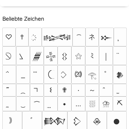
Beliebte Zeichen
ネ
♡
†
𒈙
𒁍
⚝
ﾐ
𒁂
𒈔
𒌐
￨
⒇
ﾟ
𒆎
𓂀
～
𐌔
✟
٠
⛆
⛈
⛏
•
…
｠
ﾞ
𒁃
𒁷
𒊲
𒊹