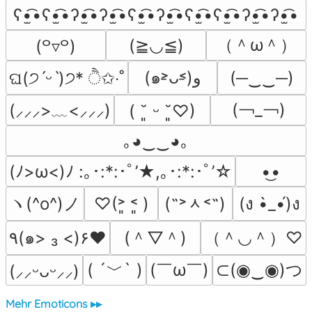
ʕ•̫͡•ʕ•̫͡•ʔ•̫͡•ʔ•̫͡•ʕ•̫͡•ʔ•̫͡•ʕ•̫͡•ʕ•̫͡•ʔ•̫͡•ʔ•̫͡•
（＾ω＾）
(≧◡≦)
(꒪▿꒪)
(๑˃̵ᴗ˂̵)و
(─‿‿─)
ଘ(੭ˊᵕˋ)੭* ੈ✩‧˚
(￢_￢)
(⸝⸝⸝>﹏<⸝⸝⸝)
( ˘͈ ᵕ ˘͈♡)
｡◕‿‿◕｡
(ﾉ>ω<)ﾉ :｡･:*:･ﾟ’★,｡･:*:･ﾟ’☆
•͜•
ヽ(^o^)ノ
(˶˃ᆺ˂˶)
♡(˃͈ ˂͈ )
(ง •̀_•́)ง
(＾▽＾)
（＾◡＾）♡
٩(๑> ₃ <)۶♥
( ´﹀` )
(￣ω￣﻿)
⊂(◉‿◉)つ
(⸝⸝ᵕᴗᵕ⸝⸝)
Mehr Emoticons ▸▸