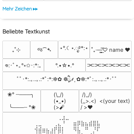
Mehr Zeichen ▸▸
Beliebte Textkunst
⋆°.☾⋆.ೃ࿔*:⋆
જ⁀➴
₊˚⊹
˚₊·—̳͟͞͞♡ name ♥️
⫘⫘⫘⫘⫘⫘
°.•☆•.°
𖦹:･ﾟ⋆｡°⭒✩･:*:｡
ﾟﾟ･*:.｡..｡.:*ﾟ:*:✼✿ ❁ཻུ۪۪⸙͎ ✿✼:*ﾟ:.｡..｡.:*･ﾟﾟ
❀° ┄───╮

(\_/)

 /)_/)

(•_•)

(,,>.<)  <(your text)

 ╰───┄ °❀
(>🧨
/ >❤️
⠀⠀⠀⠀⠀⠀⢀⣰⣀⠀⠀⠀⠀⠀⠀⠀⠀

⢀⣀⠀⠀⠀⢀⣄⠘⠀⠀⣶⡿⣷⣦⣾⣿⣧

⢺⣾⣶⣦⣰⡟⣿⡇⠀⠀⠻⣧⠀⠛⠀⡘⠏
