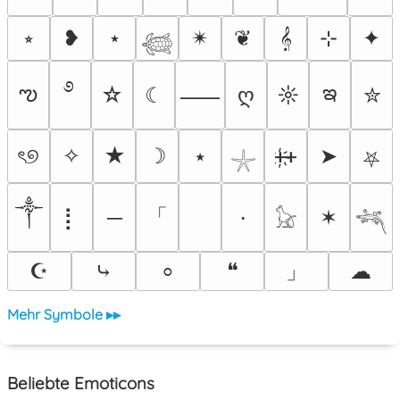
⭒
❥
⋆
✴︎
❦
𝄞
⊹
✦
𓆉
࿔
ఌ
ఇ
☆
☾
ღ
☼
✮
⸺
ৎ୭
✧
★
☽
⭑
ᚐ҉ᚐ
➤
⛧
𓇼
༒
「
⡇
─
✶
⸱
𓃠
𓆈
」
☪
⤷
❝
☁
⸰
Mehr Symbole ▸▸
Beliebte Emoticons