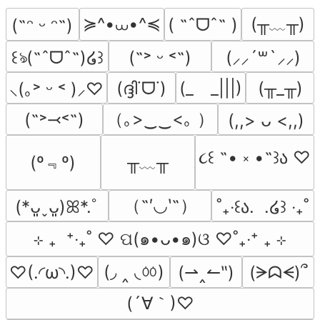
≽^•⩊•^≼
(╥﹏╥)
( ˶ˆᗜˆ˵ )
(˶ᵔ ᵕ ᵔ˶)
꒰ঌ(˶ˆᗜˆ˵)໒꒱
(˶˃ ᵕ ˂˶)
(⸝⸝´꒳`⸝⸝)
(ദ്ദി˙ᗜ˙)
(_　_|||)
(╥_╥)
⸜(｡˃ ᵕ ˂ )⸝♡
（｡>‿‿<｡ ）
(˶˃⤙˂˶)
(,,> ᴗ <,,)
૮꒰ ˶• ༝ •˶꒱ა ♡
(º﹃º)
╥﹏╥
（˶′◡‵˶）
(*ᴗ͈ˬᴗ͈)ꕤ*.ﾟ
˚₊‧꒰ა.  .໒꒱ ‧₊˚
⊹ ₊  ⁺‧₊˚ ♡ ପ(๑•ᴗ•๑)ଓ ♡˚₊‧⁺ ₊ ⊹
(◞ ‸ ◟ㆀ)
♡(.◜ω◝.)♡
(⇀‸↼‶)
(ᗒᗣᗕ)՞
(´∀｀)♡