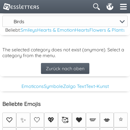
Birds
Beliebt:
Smileys
Hearts & Emotion
Hearts
Flowers & Plants
The selected category does not exist (anymore). Select a
category from the menu.
Zurück nach oben
Emoticons
Symbole
Zalgo Text
Text-Kunst
Beliebte Emojis
⭐
♡
✨
🤍
💖
🥰
♥️
🪽
💋