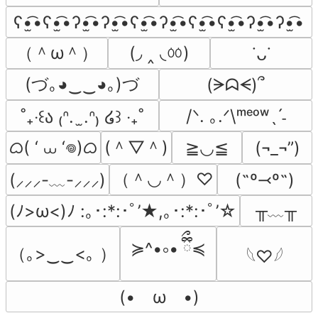
ʕ•̫͡•ʕ•̫͡•ʔ•̫͡•ʔ•̫͡•ʕ•̫͡•ʔ•̫͡•ʕ•̫͡•ʕ•̫͡•ʔ•̫͡•ʔ•̫͡•
（＾ω＾）
(◞ ‸ ◟ㆀ)
˙ᴗ˙
(づ｡◕‿‿◕｡)づ
(ᗒᗣᗕ)՞
/ᐠ. ｡.ᐟ\ᵐᵉᵒʷˎˊ˗
˚₊‧꒰ა ₍ᐢ.  ̫.ᐢ₎ ໒꒱ ‧₊˚
ᜊ( ‘ ⩊ ‘𖦹)ᜊ
(＾▽＾)
≧◡≦
(¬_¬”)
（＾◡＾）♡
(˶º⤙º˶)
(⸝⸝⸝-﹏-⸝⸝⸝)
╥﹏╥
(ﾉ>ω<)ﾉ :｡･:*:･ﾟ’★,｡･:*:･ﾟ’☆
≽^•༚• ྀིྀ≼
（｡>‿‿<｡ ）
𓆩♡𓆪
(•　ω　•)