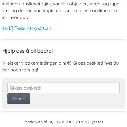
inkludert ansiktsuttrykk, vanlige objekter, steder og typer
vær og dyr. Du kan kopiere disse emojiene og lime dem
inn hvor du vil.
👓
🇳🇱
☢️
⚽
🎈
⛩️
✈️
🍉
🐑
💁‍♀️
Hjelp oss å bli bedre!
Vi elsker tilbakemeldingen din! 😍 Gi oss beskjed hvis du
har noen forslag!
Made with 💙 by
Clix
©
2005
-2026 v3.1 (beta)