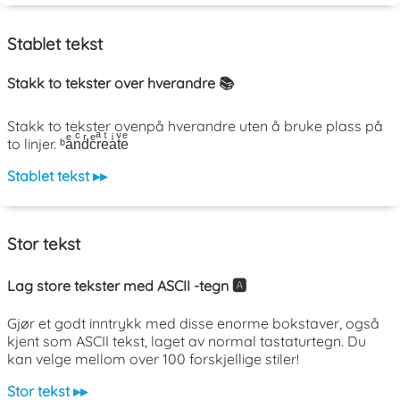
Stablet tekst
Stakk to tekster over hverandre 📚
Stakk to tekster ovenpå hverandre uten å bruke plass på
to linjer. ᵇaͤnͨdͬcͤrͣeͭaͥtͮeͤ
Stablet tekst ▸▸
Stor tekst
Lag store tekster med ASCII -tegn 🅰️
Gjør et godt inntrykk med disse enorme bokstaver, også
kjent som ASCII tekst, laget av normal tastaturtegn. Du
kan velge mellom over 100 forskjellige stiler!
Stor tekst ▸▸