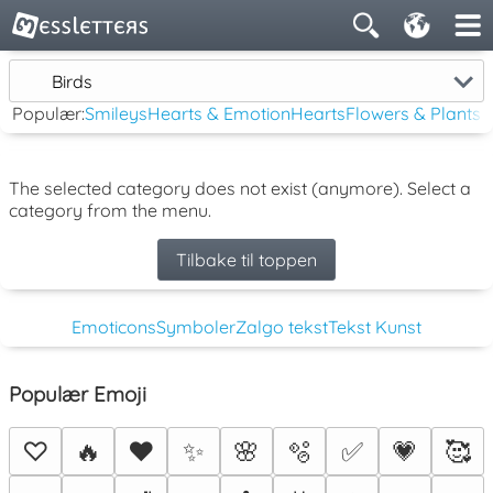
Birds
Populær:
Smileys
Hearts & Emotion
Hearts
Flowers & Plants
The selected category does not exist (anymore). Select a
category from the menu.
Tilbake til toppen
Emoticons
Symboler
Zalgo tekst
Tekst Kunst
Populær Emoji
♡
🔥
❤️
✨
🌸
🫧
✅
💗
🥰