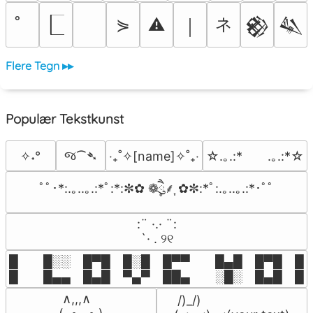
ネ
⋟
⚠
￨
𒆙
𒈑
Flere Tegn ▸▸
Populær Tekstkunst
જ⁀➴
✧˖°
‎‧₊˚✧[name]✧˚₊‧
☆.｡.:*　　.｡.:*☆
ﾟﾟ･*:.｡..｡.:*ﾟ:*:✼✿ ❁ཻུ۪۪⸙͎ ✿✼:*ﾟ:.｡..｡.:*･ﾟﾟ
⠀:¨ ·.· ¨:⠀

⠀ `· . ୨୧⠀
█  █░░ █▀█ █░█ █▀▀  █▄█ █▀█ █░█
█  █▄▄ █▄█ ▀▄▀ ██▄  ░█░ █▄█ █▄
 ∧,,,∧

 /)_/)
