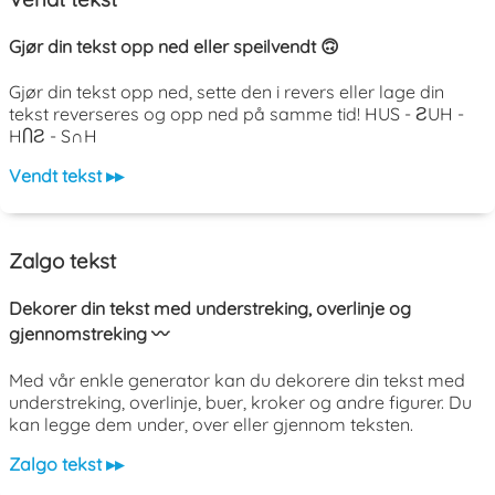
Gjør din tekst opp ned eller speilvendt 🙃
Gjør din tekst opp ned, sette den i revers eller lage din
tekst reverseres og opp ned på samme tid! HUS - ƧUH -
HႶƧ - S∩H
Vendt tekst ▸▸
Zalgo tekst
Dekorer din tekst med understreking, overlinje og
gjennomstreking 〰️
Med vår enkle generator kan du dekorere din tekst med
understreking, overlinje, buer, kroker og andre figurer. Du
kan legge dem under, over eller gjennom teksten.
Zalgo tekst ▸▸