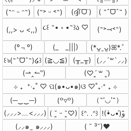
(ദ്ദി˙ᗜ˙)
( ˶ˆᗜˆ˵ )
(˶ᵔ ᵕ ᵔ˶)
(˶˃ ᵕ ˂˶)
૮꒰ ˶• ༝ •˶꒱ა ♡
(˶˃⤙˂˶)
(,,> ᴗ <,,)
(º﹃º)
(_　_|||)
(*ᴗ͈ˬᴗ͈)ꕤ*.ﾟ
(≧◡≦)
(╥_╥)
꒰ঌ(˶ˆᗜˆ˵)໒꒱
(⸝⸝´꒳`⸝⸝)
(⇀‸↼‶)
(♡ˊ͈ ꒳ ˋ͈)
⊹ ₊  ⁺‧₊˚ ♡ ପ(๑•ᴗ•๑)ଓ ♡˚₊‧⁺ ₊ ⊹
（˶′◡‵˶）
(─‿‿─)
(꒪▿꒪)
(⸝⸝⸝>﹏<⸝⸝⸝)
( ˘͈ ᵕ ˘͈♡)
꒰ᐢ. .ᐢ꒱
!(•̀ᴗ•́)و ̑̑
(⸝⸝๑  ̫ ๑⸝⸝⸝)
( ˘ ³˘)♥