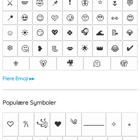
❗
⭐
⚔️
🪽
🤣
📌
🦋
🌷
💬
📍
💀
😉
🩷
🥲
🥺
🥹
👀
😍
🎧
☺️
☀️
😏
💖
🍀
🌊
📝
💎
❄️
✔️
🤔
❥
📃
💋
🌟
👑
😂
⚜️
🐻
🎥
🫠
🫣
Flere Emoji ▸▸
Populære Symboler
༄
꧁
♡
♥
✧
⭒
𐙚
⸻