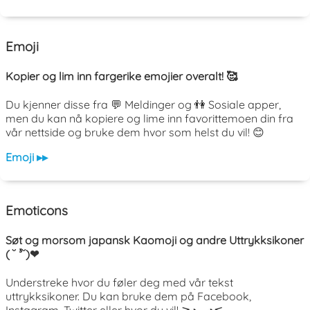
Emoji
Kopier og lim inn fargerike emojier overalt! 🥰
Du kjenner disse fra 💬 Meldinger og 👫 Sosiale apper,
men du kan nå kopiere og lime inn favorittemoen din fra
vår nettside og bruke dem hvor som helst du vil! 😊
Emoji ▸▸
Emoticons
Søt og morsom japansk Kaomoji og andre Uttrykksikoner
( ˘ ³˘)❤
Understreke hvor du føler deg med vår tekst
uttrykksikoner. Du kan bruke dem på Facebook,