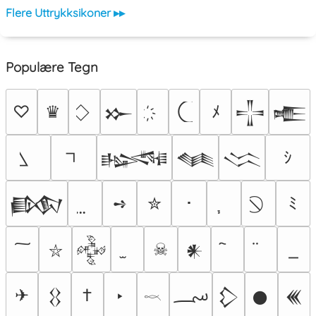
Flere Uttrykksikoner ▸▸
Populære Tegn
♡
♛
ﾒ
𒁍
𒋲
𒍫
ｼ
𒈙
𒈝
𒈱
➺
✮
･
ﾐ
𒁃
☠
𒅒
𒀭
⛥
؄
✈
†
‣
𒌐
𒁷
𒊹
𒌍
𓎖