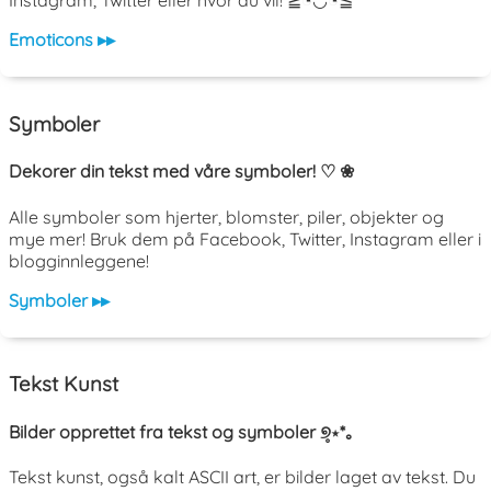
Instagram, Twitter eller hvor du vil! ≧◔◡◔≦
Emoticons ▸▸
Symboler
Dekorer din tekst med våre symboler! ♡ ❀
Alle symboler som hjerter, blomster, piler, objekter og
mye mer! Bruk dem på Facebook, Twitter, Instagram eller i
blogginnleggene!
Symboler ▸▸
Tekst Kunst
Bilder opprettet fra tekst og symboler ୭̥⋆*｡
Tekst kunst, også kalt ASCII art, er bilder laget av tekst. Du