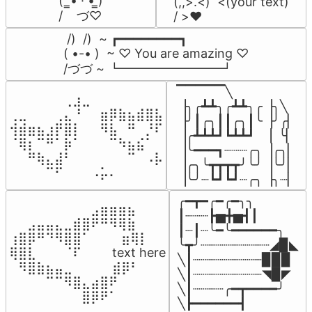
(  ̳• · • ̳)

(,,>.<)  <(your text)

/    づ♡
/ >❤️
 /)  /)  ~ ┏━━━━━━━━┓

( •-• )  ~ ♡ You are amazing ♡

/づづ ~ ┗━━━━━━━━┛
▔▔▔▔▔╲

⠀⠀⠀⠀⠀⠀⢀⣰⣀⠀⠀⠀⠀⠀⠀⠀⠀

▕╮╭┻┻╮╭┻┻╮╭▕╮╲

⢀⣀⠀⠀⠀⢀⣄⠘⠀⠀⣶⡿⣷⣦⣾⣿⣧

▕╯┃╭╮┃┃╭╮┃╰▕╯╭▏

⢺⣾⣶⣦⣰⡟⣿⡇⠀⠀⠻⣧⠀⠛⠀⡘⠏

▕╭┻┻┻┛┗┻┻┛  ▕  ╰▏

⠈⢿⡆⠉⠛⠁⡷⠁⠀⠀⠀⠉⠳⣦⣮⠁⠀

▕╰━━━┓┈┈┈╭╮▕╭╮▏

⠀⠀⠛⢷⣄⣼⠃⠀⠀⠀⠀⠀⠀⠉⠀⠠⡧

▕╭╮╰┳┳┳┳╯╰╯▕╰╯▏

⠀⠀⠀⠀⠉⠋⠀⠀⠀⠠⡥⠄⠀⠀⠀⠀⠀
▕╰╯┈┗┛┗┛┈╭╮▕╮┈▏
╭━┳━╭━╭━╮╮

⠀⠀⠀⠀⠀⠀⠀⠀⠀⣠⣶⣶⣶⣦⠀⠀

┃┈┈┈┣▅╋▅┫┃

⠀⠀⣠⣤⣤⣄⣀⣾⣿⠟⠛⠻⢿⣷⠀

┃┈┃┈╰━╰━━━━━━╮

⢰⣿⡿⠛⠙⠻⣿⣿⠁⠀⠀ ⠀⣶⢿⡇

╰┳╯┈┈┈┈┈┈┈┈┈◢▉◣

⢿⣿⣇⠀⠀⠀⠈⠏⠀⠀⠀ text here

╲┃┈┈┈┈┈┈┈┈┈▉▉▉

⠀⠻⣿⣷⣦⣤⣀⠀⠀⠀ ⠀⣾⡿⠃⠀

╲┃┈┈┈┈┈┈┈┈┈◥▉◤

⠀⠀⠀⠀⠉⠉⠻⣿⣄⣴⣿⠟⠀⠀⠀

╲┃┈┈┈┈╭━┳━━━━╯

⠀⠀⠀⠀⠀⠀⠀⠀⣿⡿⠟⠁⠀⠀⠀
╲┣━━━━━━┫﻿