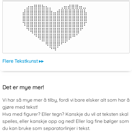
⠀⣠⣤⣶⣶⣦⣄⡀  ⠀⢀⣤⣴⣶⣶⣤⣀⠀

⣼⣿⣿⣿⣿⣿⣿⣷⣤⣾⣿⣿⣿⣿⣿⣿⣧

⣿⣿⣿⣿⣿⣿⣿⣿⣿⣿⣿⣿⣿⣿⣿⣿⣿

⠹⣿⣿⣿⣿⣿⣿⣿⣿⣿⣿⣿⣿⣿⣿⣿⠏

⠀⠙⢿⣿⣿⣿⣿⣿⣿⣿⣿⣿⣿⣿⣿⠋⠀

⠀⠀⠀⠙⢿⣿⣿⣿⣿⣿⣿⣿⡿⠛⠁⠀⠀

⠀⠀⠀⠀⠀⠉⢿⣿⣿⣿⠟⠋⠀⠀⠀⠀⠀

⠀⠀⠀⠀⠀⠀⠀⠙⠻⠁⠀⠀⠀⠀⠀⠀⠀⠀⠀⠀⠀⠀⠀
Flere Tekstkunst ▸▸
Det er mye mer!
Vi har så mye mer å tilby, fordi vi bare elsker alt som har å
gjøre med tekst!
Hva med figurer? Eller tegn? Kanskje du vil at teksten skal
speiles, eller kanskje opp og ned! Eller lag fine bølger som
du kan bruke som separatorlinjer i tekst.