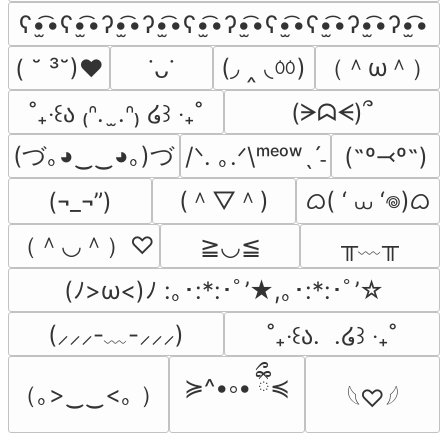
ʕ•̫͡•ʕ•̫͡•ʔ•̫͡•ʔ•̫͡•ʕ•̫͡•ʔ•̫͡•ʕ•̫͡•ʕ•̫͡•ʔ•̫͡•ʔ•̫͡•
(◞ ‸ ◟ㆀ)
（＾ω＾）
( ˘ ³˘)♥
˙ᴗ˙
(ᗒᗣᗕ)՞
˚₊‧꒰ა ₍ᐢ.  ̫.ᐢ₎ ໒꒱ ‧₊˚
(づ｡◕‿‿◕｡)づ
/ᐠ. ｡.ᐟ\ᵐᵉᵒʷˎˊ˗
(˶º⤙º˶)
(＾▽＾)
ᜊ( ‘ ⩊ ‘𖦹)ᜊ
(¬_¬”)
（＾◡＾）♡
╥﹏╥
≧◡≦
(ﾉ>ω<)ﾉ :｡･:*:･ﾟ’★,｡･:*:･ﾟ’☆
(⸝⸝⸝-﹏-⸝⸝⸝)
˚₊‧꒰ა.  .໒꒱ ‧₊˚
≽^•༚• ྀིྀ≼
（｡>‿‿<｡ ）
𓆩♡𓆪