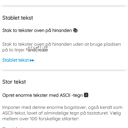
Stablet tekst
Stak to tekster oven på hinanden 📚
Stak to tekster oven på hinanden uden at bruge pladsen
på to linjer. ᵇaͤnͨdͬcͤrͣeͭaͥtͮeͤ
Stablet tekst ▸▸
Stor tekst
Opret enorme tekster med ASCII -tegn 🅰️
Imponer med denne enorme bogstaver, også kendt som
ASCII-tekst, lavet af almindelige tegn på tastaturet. Vælg
mellem over 100 forskellige stilarter!