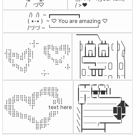
/    づ♡
/ >❤️
 /)  /)  ~ ┏━━━━━━━━┓

( •-• )  ~ ♡ You are amazing ♡

/づづ ~ ┗━━━━━━━━┛
▔▔▔▔▔╲

⠀⠀⠀⠀⠀⠀⢀⣰⣀⠀⠀⠀⠀⠀⠀⠀⠀

▕╮╭┻┻╮╭┻┻╮╭▕╮╲

⢀⣀⠀⠀⠀⢀⣄⠘⠀⠀⣶⡿⣷⣦⣾⣿⣧

▕╯┃╭╮┃┃╭╮┃╰▕╯╭▏

⢺⣾⣶⣦⣰⡟⣿⡇⠀⠀⠻⣧⠀⠛⠀⡘⠏

▕╭┻┻┻┛┗┻┻┛  ▕  ╰▏

⠈⢿⡆⠉⠛⠁⡷⠁⠀⠀⠀⠉⠳⣦⣮⠁⠀

▕╰━━━┓┈┈┈╭╮▕╭╮▏

⠀⠀⠛⢷⣄⣼⠃⠀⠀⠀⠀⠀⠀⠉⠀⠠⡧

▕╭╮╰┳┳┳┳╯╰╯▕╰╯▏

⠀⠀⠀⠀⠉⠋⠀⠀⠀⠠⡥⠄⠀⠀⠀⠀⠀
▕╰╯┈┗┛┗┛┈╭╮▕╮┈▏
╭━┳━╭━╭━╮╮

⠀⠀⠀⠀⠀⠀⠀⠀⠀⣠⣶⣶⣶⣦⠀⠀

┃┈┈┈┣▅╋▅┫┃

⠀⠀⣠⣤⣤⣄⣀⣾⣿⠟⠛⠻⢿⣷⠀

┃┈┃┈╰━╰━━━━━━╮

⢰⣿⡿⠛⠙⠻⣿⣿⠁⠀⠀ ⠀⣶⢿⡇

╰┳╯┈┈┈┈┈┈┈┈┈◢▉◣

⢿⣿⣇⠀⠀⠀⠈⠏⠀⠀⠀ text here

╲┃┈┈┈┈┈┈┈┈┈▉▉▉

⠀⠻⣿⣷⣦⣤⣀⠀⠀⠀ ⠀⣾⡿⠃⠀

╲┃┈┈┈┈┈┈┈┈┈◥▉◤

⠀⠀⠀⠀⠉⠉⠻⣿⣄⣴⣿⠟⠀⠀⠀

╲┃┈┈┈┈╭━┳━━━━╯

⠀⠀⠀⠀⠀⠀⠀⠀⣿⡿⠟⠁⠀⠀⠀
╲┣━━━━━━┫﻿