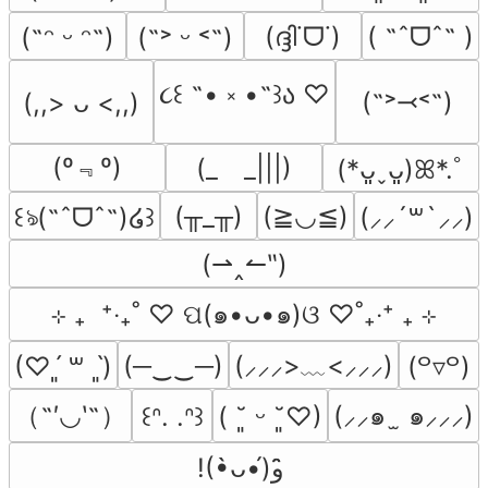
(ദ്ദി˙ᗜ˙)
( ˶ˆᗜˆ˵ )
(˶ᵔ ᵕ ᵔ˶)
(˶˃ ᵕ ˂˶)
૮꒰ ˶• ༝ •˶꒱ა ♡
(˶˃⤙˂˶)
(,,> ᴗ <,,)
(º﹃º)
(_　_|||)
(*ᴗ͈ˬᴗ͈)ꕤ*.ﾟ
(╥_╥)
(≧◡≦)
꒰ঌ(˶ˆᗜˆ˵)໒꒱
(⸝⸝´꒳`⸝⸝)
(⇀‸↼‶)
⊹ ₊  ⁺‧₊˚ ♡ ପ(๑•ᴗ•๑)ଓ ♡˚₊‧⁺ ₊ ⊹
(─‿‿─)
(⸝⸝⸝>﹏<⸝⸝⸝)
(♡ˊ͈ ꒳ ˋ͈)
(꒪▿꒪)
（˶′◡‵˶）
(⸝⸝๑  ̫ ๑⸝⸝⸝)
꒰ᐢ. .ᐢ꒱
( ˘͈ ᵕ ˘͈♡)
!(•̀ᴗ•́)و ̑̑