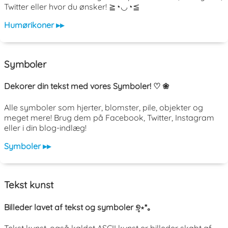
Twitter eller hvor du ønsker! ≧◔◡◔≦
Humørikoner ▸▸
Symboler
Dekorer din tekst med vores Symboler! ♡ ❀
Alle symboler som hjerter, blomster, pile, objekter og
meget mere! Brug dem på Facebook, Twitter, Instagram
eller i din blog-indlæg!
Symboler ▸▸
Tekst kunst
Billeder lavet af tekst og symboler ୭̥⋆*｡
Tekst kunst, også kaldet ASCII kunst er billeder skabt af