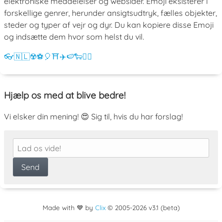
elektroniske meddelelser og websider. Emoji eksisterer i
forskellige genrer, herunder ansigtsudtryk, fælles objekter,
steder og typer af vejr og dyr. Du kan kopiere disse Emoji
og indsætte dem hvor som helst du vil.
👓
🇳🇱
☢️
⚽
🎈
⛩️
✈️
🍉
🐑
💁‍♀️
Hjælp os med at blive bedre!
Vi elsker din mening! 😍 Sig til, hvis du har forslag!
Made with 💙 by
Clix
©
2005
-2026 v3.1 (beta)