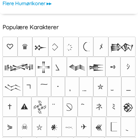
Flere Humørikoner ▸▸
Populære Karakterer
♡
♛
ﾒ
𒁍
𒁃
➺
ｼ
𒈙
𒋲
𒈝
𒍫
･
✮
𒈱
ネ
†
⚠
ﾐ
𒅒
𒆙
⋟
☠
✈
𒀭
𒌍
⛥
𓎖