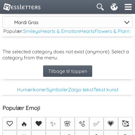
Mardi Gras
Populær:
Smileys
Hearts & Emotion
Hearts
Flowers & Plants
The selected category does not exist (anymore). Select a
category from the menu.
Tilbage til toppen
Humørikoner
Symboler
Zalgo tekst
Tekst kunst
Populær Emoji
♡
🔥
❤️
✨
🌸
🫧
✅
💗
🥰