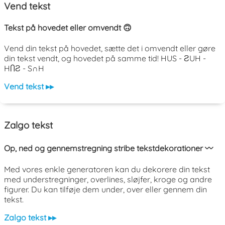
Vend tekst
Tekst på hovedet eller omvendt 🙃
Vend din tekst på hovedet, sætte det i omvendt eller gøre
din tekst vendt, og hovedet på samme tid! HUS - ƧUH -
HႶƧ - S∩H
Vend tekst ▸▸
Zalgo tekst
Op, ned og gennemstregning stribe tekstdekorationer 〰️
Med vores enkle generatoren kan du dekorere din tekst
med understregninger, overlines, sløjfer, kroge og andre
figurer. Du kan tilføje dem under, over eller gennem din
tekst.
Zalgo tekst ▸▸