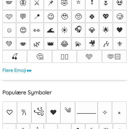
⭐
❗
🪽
🦋
⚔️
📌
🤣
🌷
💀
🩷
💬
📍
😉
🥹
🥺
🍀
💖
🥲
🎧
☺️
😍
👀
🌊
☀️
💎
🌟
🖤
💚
💋
🌿
👑
😂
💫
🎥
🎶
⚜️
🍒
🤔
🩵
🫶🏻
❤️‍🔥
Flere Emoji ▸▸
Populære Symboler
༄
꧁
♡
♥
✧
⭒
𐙚
⸻