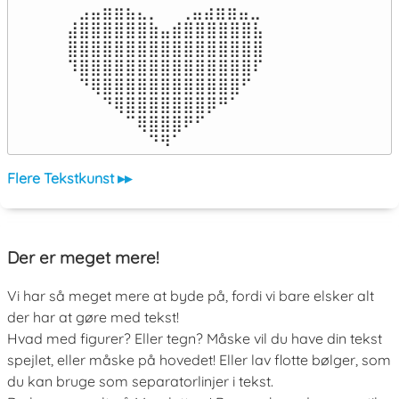
⠀⣠⣤⣶⣶⣦⣄⡀  ⠀⢀⣤⣴⣶⣶⣤⣀⠀

⣼⣿⣿⣿⣿⣿⣿⣷⣤⣾⣿⣿⣿⣿⣿⣿⣧

⣿⣿⣿⣿⣿⣿⣿⣿⣿⣿⣿⣿⣿⣿⣿⣿⣿

⠹⣿⣿⣿⣿⣿⣿⣿⣿⣿⣿⣿⣿⣿⣿⣿⠏

⠀⠙⢿⣿⣿⣿⣿⣿⣿⣿⣿⣿⣿⣿⣿⠋⠀

⠀⠀⠀⠙⢿⣿⣿⣿⣿⣿⣿⣿⡿⠛⠁⠀⠀

⠀⠀⠀⠀⠀⠉⢿⣿⣿⣿⠟⠋⠀⠀⠀⠀⠀

⠀⠀⠀⠀⠀⠀⠀⠙⠻⠁⠀⠀⠀⠀⠀⠀⠀⠀⠀⠀⠀⠀⠀
Flere Tekstkunst ▸▸
Der er meget mere!
Vi har så meget mere at byde på, fordi vi bare elsker alt
der har at gøre med tekst!
Hvad med figurer? Eller tegn? Måske vil du have din tekst
spejlet, eller måske på hovedet! Eller lav flotte bølger, som
du kan bruge som separatorlinjer i tekst.