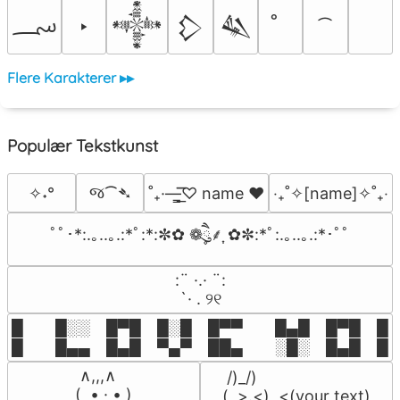
؄
‣
𒀱
𒁷
𒈑
Flere Karakterer ▸▸
Populær Tekstkunst
જ⁀➴
✧˖°
˚₊·—̳͟͞͞♡ name ♥️
‎‧₊˚✧[name]✧˚₊‧
ﾟﾟ･*:.｡..｡.:*ﾟ:*:✼✿ ❁ཻུ۪۪⸙͎ ✿✼:*ﾟ:.｡..｡.:*･ﾟﾟ
⠀:¨ ·.· ¨:⠀

⠀ `· . ୨୧⠀
█  █░░ █▀█ █░█ █▀▀  █▄█ █▀█ █░█
█  █▄▄ █▄█ ▀▄▀ ██▄  ░█░ █▄█ █▄
 ∧,,,∧

 /)_/)

(  ̳• · • ̳)

(,,>.<)  <(your text)
