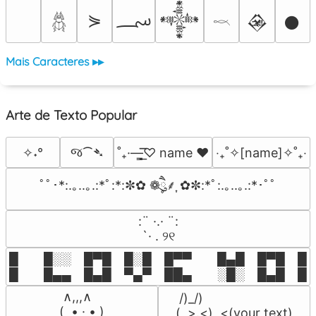
؄
⋟
𒀱
𒊲
𒊹
𓆣
𓎖
Mais Caracteres ▸▸
Arte de Texto Popular
જ⁀➴
✧˖°
˚₊·—̳͟͞͞♡ name ♥️
‎‧₊˚✧[name]✧˚₊‧
ﾟﾟ･*:.｡..｡.:*ﾟ:*:✼✿ ❁ཻུ۪۪⸙͎ ✿✼:*ﾟ:.｡..｡.:*･ﾟﾟ
⠀:¨ ·.· ¨:⠀

⠀ `· . ୨୧⠀
█  █░░ █▀█ █░█ █▀▀  █▄█ █▀█ █░█
█  █▄▄ █▄█ ▀▄▀ ██▄  ░█░ █▄█ █▄
 ∧,,,∧

 /)_/)

(  ̳• · • ̳)

(,,>.<)  <(your text)
