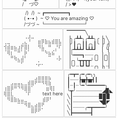
/    づ♡
/ >❤️
 /)  /)  ~ ┏━━━━━━━━┓

( •-• )  ~ ♡ You are amazing ♡

/づづ ~ ┗━━━━━━━━┛
▔▔▔▔▔╲

⠀⠀⠀⠀⠀⠀⢀⣰⣀⠀⠀⠀⠀⠀⠀⠀⠀

▕╮╭┻┻╮╭┻┻╮╭▕╮╲

⢀⣀⠀⠀⠀⢀⣄⠘⠀⠀⣶⡿⣷⣦⣾⣿⣧

▕╯┃╭╮┃┃╭╮┃╰▕╯╭▏

⢺⣾⣶⣦⣰⡟⣿⡇⠀⠀⠻⣧⠀⠛⠀⡘⠏

▕╭┻┻┻┛┗┻┻┛  ▕  ╰▏

⠈⢿⡆⠉⠛⠁⡷⠁⠀⠀⠀⠉⠳⣦⣮⠁⠀

▕╰━━━┓┈┈┈╭╮▕╭╮▏

⠀⠀⠛⢷⣄⣼⠃⠀⠀⠀⠀⠀⠀⠉⠀⠠⡧

▕╭╮╰┳┳┳┳╯╰╯▕╰╯▏

⠀⠀⠀⠀⠉⠋⠀⠀⠀⠠⡥⠄⠀⠀⠀⠀⠀
▕╰╯┈┗┛┗┛┈╭╮▕╮┈▏
╭━┳━╭━╭━╮╮

⠀⠀⠀⠀⠀⠀⠀⠀⠀⣠⣶⣶⣶⣦⠀⠀

┃┈┈┈┣▅╋▅┫┃

⠀⠀⣠⣤⣤⣄⣀⣾⣿⠟⠛⠻⢿⣷⠀

┃┈┃┈╰━╰━━━━━━╮

⢰⣿⡿⠛⠙⠻⣿⣿⠁⠀⠀ ⠀⣶⢿⡇

╰┳╯┈┈┈┈┈┈┈┈┈◢▉◣

⢿⣿⣇⠀⠀⠀⠈⠏⠀⠀⠀ text here

╲┃┈┈┈┈┈┈┈┈┈▉▉▉

⠀⠻⣿⣷⣦⣤⣀⠀⠀⠀ ⠀⣾⡿⠃⠀

╲┃┈┈┈┈┈┈┈┈┈◥▉◤

⠀⠀⠀⠀⠉⠉⠻⣿⣄⣴⣿⠟⠀⠀⠀

╲┃┈┈┈┈╭━┳━━━━╯

⠀⠀⠀⠀⠀⠀⠀⠀⣿⡿⠟⠁⠀⠀⠀
╲┣━━━━━━┫﻿