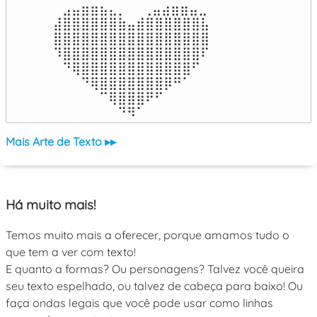
⠀⣠⣤⣶⣶⣦⣄⡀  ⠀⢀⣤⣴⣶⣶⣤⣀⠀

⣼⣿⣿⣿⣿⣿⣿⣷⣤⣾⣿⣿⣿⣿⣿⣿⣧

⣿⣿⣿⣿⣿⣿⣿⣿⣿⣿⣿⣿⣿⣿⣿⣿⣿

⠹⣿⣿⣿⣿⣿⣿⣿⣿⣿⣿⣿⣿⣿⣿⣿⠏

⠀⠙⢿⣿⣿⣿⣿⣿⣿⣿⣿⣿⣿⣿⣿⠋⠀

⠀⠀⠀⠙⢿⣿⣿⣿⣿⣿⣿⣿⡿⠛⠁⠀⠀

⠀⠀⠀⠀⠀⠉⢿⣿⣿⣿⠟⠋⠀⠀⠀⠀⠀

⠀⠀⠀⠀⠀⠀⠀⠙⠻⠁⠀⠀⠀⠀⠀⠀⠀⠀⠀⠀⠀⠀⠀
Mais Arte de Texto ▸▸
Há muito mais!
Temos muito mais a oferecer, porque amamos tudo o
que tem a ver com texto!
E quanto a formas? Ou personagens? Talvez você queira
seu texto espelhado, ou talvez de cabeça para baixo! Ou
faça ondas legais que você pode usar como linhas