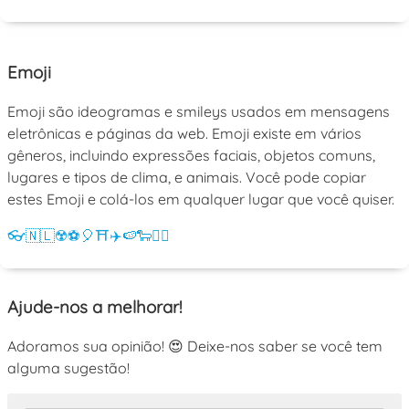
Emoji
Emoji são ideogramas e smileys usados em mensagens
eletrônicas e páginas da web. Emoji existe em vários
gêneros, incluindo expressões faciais, objetos comuns,
lugares e tipos de clima, e animais. Você pode copiar
estes Emoji e colá-los em qualquer lugar que você quiser.
👓
🇳🇱
☢️
⚽
🎈
⛩️
✈️
🍉
🐑
💁‍♀️
Ajude-nos a melhorar!
Adoramos sua opinião! 😍 Deixe-nos saber se você tem
alguma sugestão!