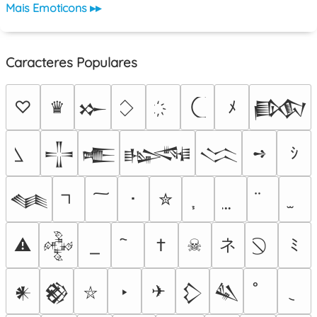
Mais Emoticons ▸▸
Caracteres Populares
♡
♛
ﾒ
𒁍
𒁃
➺
ｼ
𒋲
𒍫
𒈙
𒈱
･
✮
𒈝
ネ
⚠
†
☠
ﾐ
𒅒
‣
✈
𒀭
𒆙
𒁷
𒈑
⛥