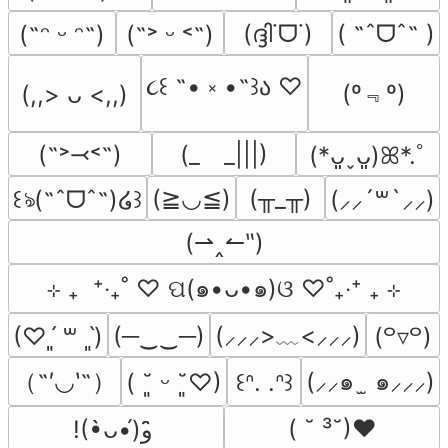
(ദ്ദി˙ᗜ˙)
( ˶ˆᗜˆ˵ )
(˶ᵔ ᵕ ᵔ˶)
(˶˃ ᵕ ˂˶)
૮꒰ ˶• ༝ •˶꒱ა ♡
(º﹃º)
(,,> ᴗ <,,)
(˶˃⤙˂˶)
(_　_|||)
(*ᴗ͈ˬᴗ͈)ꕤ*.ﾟ
(≧◡≦)
(╥_╥)
꒰ঌ(˶ˆᗜˆ˵)໒꒱
(⸝⸝´꒳`⸝⸝)
(⇀‸↼‶)
⊹ ₊  ⁺‧₊˚ ♡ ପ(๑•ᴗ•๑)ଓ ♡˚₊‧⁺ ₊ ⊹
(─‿‿─)
(⸝⸝⸝>﹏<⸝⸝⸝)
(♡ˊ͈ ꒳ ˋ͈)
(꒪▿꒪)
（˶′◡‵˶）
(⸝⸝๑  ̫ ๑⸝⸝⸝)
( ˘͈ ᵕ ˘͈♡)
꒰ᐢ. .ᐢ꒱
( ˘ ³˘)♥
!(•̀ᴗ•́)و ̑̑