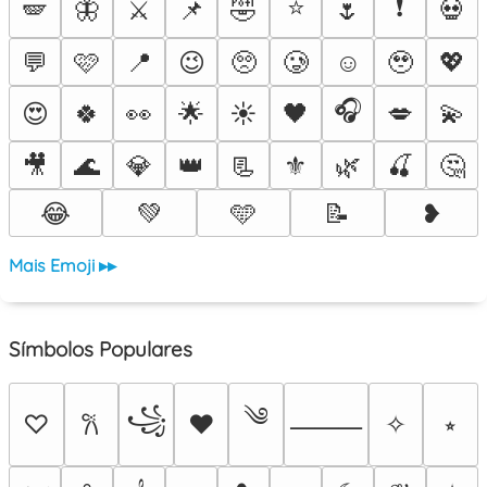
⭐
❗
🪽
🦋
⚔️
📌
🤣
🌷
💀
💬
🩷
📍
😉
🥺
🥲
☺️
🥹
💖
🎧
😍
🍀
👀
🌟
☀️
🖤
💋
💫
🎥
🌊
💎
👑
📃
⚜️
🌿
🍒
🤔
😂
💚
🩵
📝
❥
Mais Emoji ▸▸
Símbolos Populares
༄
꧁
♡
♥
✧
⭒
𐙚
⸻