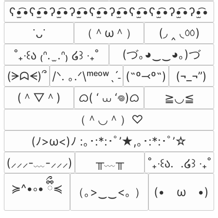
ʕ•̫͡•ʕ•̫͡•ʔ•̫͡•ʔ•̫͡•ʕ•̫͡•ʔ•̫͡•ʕ•̫͡•ʕ•̫͡•ʔ•̫͡•ʔ•̫͡•
（＾ω＾）
(◞ ‸ ◟ㆀ)
˙ᴗ˙
(づ｡◕‿‿◕｡)づ
˚₊‧꒰ა ₍ᐢ.  ̫.ᐢ₎ ໒꒱ ‧₊˚
(ᗒᗣᗕ)՞
/ᐠ. ｡.ᐟ\ᵐᵉᵒʷˎˊ˗
(˶º⤙º˶)
(¬_¬”)
(＾▽＾)
ᜊ( ‘ ⩊ ‘𖦹)ᜊ
≧◡≦
（＾◡＾）♡
(ﾉ>ω<)ﾉ :｡･:*:･ﾟ’★,｡･:*:･ﾟ’☆
╥﹏╥
(⸝⸝⸝-﹏-⸝⸝⸝)
˚₊‧꒰ა.  .໒꒱ ‧₊˚
≽^•༚• ྀིྀ≼
（｡>‿‿<｡ ）
(•　ω　•)