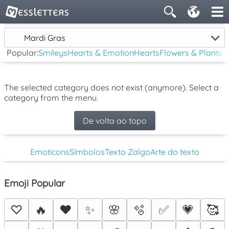
Mardi Gras
Popular:
Smileys
Hearts & Emotion
Hearts
Flowers & Plants
The selected category does not exist (anymore). Select a
category from the menu.
De volta ao topo
Emoticons
Símbolos
Texto Zalgo
Arte do texto
Emoji Popular
♡
🔥
❤️
✨
🌸
🫧
✅
💗
🥰