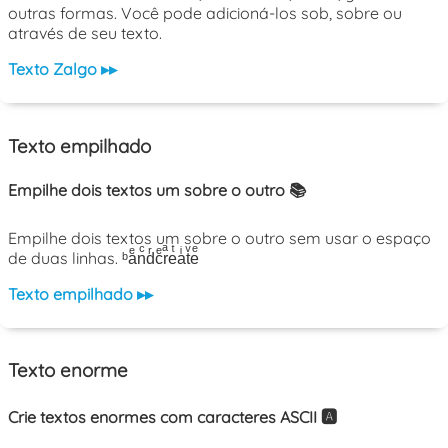
outras formas. Você pode adicioná-los sob, sobre ou
através de seu texto.
Texto Zalgo ▸▸
Texto empilhado
Empilhe dois textos um sobre o outro 📚
Empilhe dois textos um sobre o outro sem usar o espaço
de duas linhas. ᵇaͤnͨdͬcͤrͣeͭaͥtͮeͤ
Texto empilhado ▸▸
Texto enorme
Crie textos enormes com caracteres ASCII 🅰️