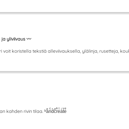
 ja yliviivaus 〰️
it koristella tekstiä alleviivauksella, ylälinja, rusetteja, koukk
hden rivin tilaa. ᵇaͤnͨdͬcͤrͣeͭaͥtͮeͤ