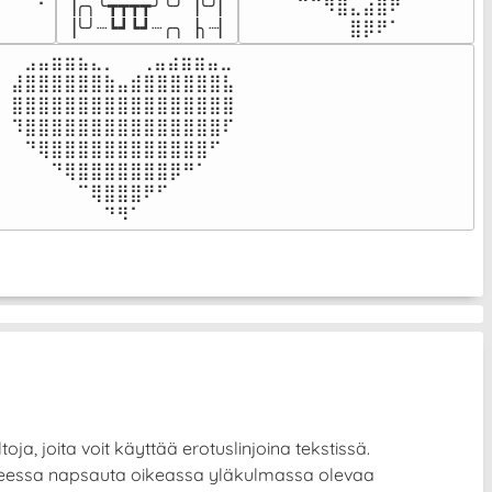
▕╭╮╰┳┳┳┳╯╰╯▕╰╯▏

⠀⠀⠀⠀⠉⠉⠻⣿⣄⣴⣿⠟⠀⠀⠀

⠀⠀⠀⠀
▕╰╯┈┗┛┗┛┈╭╮▕╮┈▏
⠀⠀⠀⠀⠀⠀⠀⠀⣿⡿⠟⠁⠀⠀⠀
⠀⣠⣤⣶⣶⣦⣄⡀  ⠀⢀⣤⣴⣶⣶⣤⣀⠀

⣼⣿⣿⣿⣿⣿⣿⣷⣤⣾⣿⣿⣿⣿⣿⣿⣧

⣿⣿⣿⣿⣿⣿⣿⣿⣿⣿⣿⣿⣿⣿⣿⣿⣿

⠹⣿⣿⣿⣿⣿⣿⣿⣿⣿⣿⣿⣿⣿⣿⣿⠏

⠀⠙⢿⣿⣿⣿⣿⣿⣿⣿⣿⣿⣿⣿⣿⠋⠀

⠀⠀⠀⠙⢿⣿⣿⣿⣿⣿⣿⣿⡿⠛⠁⠀⠀

⠀⠀⠀⠀⠀⠉⢿⣿⣿⣿⠟⠋⠀⠀⠀⠀⠀

⠀⠀⠀⠀⠀⠀⠀⠙⠻⠁⠀⠀⠀⠀⠀⠀⠀⠀⠀⠀⠀⠀⠀
ja, joita voit käyttää erotuslinjoina tekstissä.
itteessa napsauta oikeassa yläkulmassa olevaa