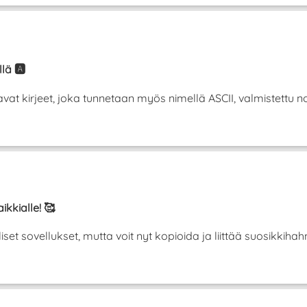
lä 🅰️
t kirjeet, joka tunnetaan myös nimellä ASCII, valmistettu norm
ikkialle! 🥰
liset sovellukset, mutta voit nyt kopioida ja liittää suosikki