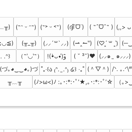
﹏╥)
(ദ്ദി˙ᗜ˙)
( ˶ˆᗜˆ˵ )
(˶ᵔ ᵕ ᵔ˶)
(˶˃ ᵕ ˂˶)
(,,> ᴗ
≧◡≦)
(╥_╥)
(⇀‸↼‶)
(─
(⸝⸝´꒳`⸝⸝)
(♡ˊ͈ ꒳ ˋ͈)
（˶′◡‵˶）
( ˘ ³˘)♥
(⸝⸝๑  ̫ ๑⸝⸝⸝)
. .ᐢ꒱
!(•̀ᴗ•́)و ̑̑
(づ｡◕‿‿◕｡)づ
(＾▽＾)
/ᐠ. ｡.ᐟ\
˚₊‧꒰ა ₍ᐢ.  ̫.ᐢ₎ ໒꒱ ‧₊˚
╥﹏╥
（｡>‿
(ﾉ>ω<)ﾉ :｡･:*:･ﾟ’★,｡･:*:･ﾟ’☆