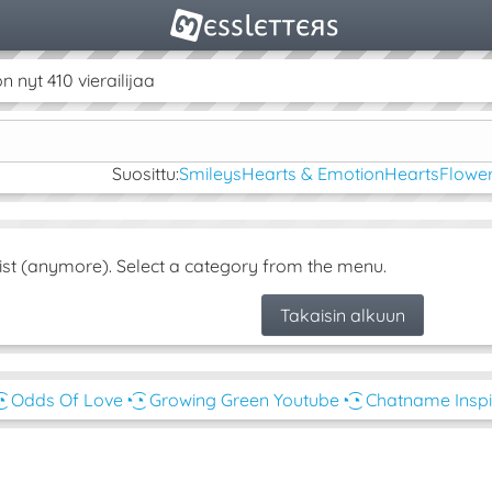
nyt 410 vierailijaa
Suosittu:
Smileys
Hearts & Emotion
Hearts
Flower
ist (anymore). Select a category from the menu.
Takaisin alkuun
͜͡◔ Odds Of Love
◔͜͡◔ Growing Green Youtube
◔͜͡◔ Chatname Inspi