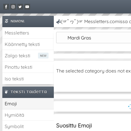
ɴιмeɴι
(☞ﾟヮﾟ)☞ Messletters.comissa on 
Messletters
Mardi Gras
Käännetty teksti
Zalgo teksti
Pinottu teksti
The selected category does not ex
Iso teksti
тeĸѕтι тαιdeттα
Emoji
◔
Hymiöitä
Suosittu Emoji
Symbolit