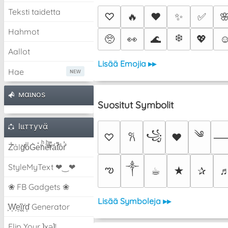
Teksti taidetta
♡
🔥
❤️
✨
✅

Hahmot
❄️
🥺
👀
🌊
💖
☺
Aallot
Lisää Emojia ▸▸
Hae
мαιɴoѕ
Suositut Symbolit
lιιттyvα̈
༄
꧁
♡
♥
𐙚
Z̾̽ảlg̀͐ͭ̽oͧG̀e̒̃nͪȅͪͫ̏̐r͌̑á͑t͌̑͛o̊r̓̐
༒︎
StyleMyText ❤‿❤
ఌ
☕︎
★
✰
❀ FB Gadgets ❀
Lisää Symboleja ▸▸
͕͗W͕͕͗͗e͕͕͗͗i͕͕͗͗r͕͗d͕͗ Generator
Flip Your ʇxəʇ!