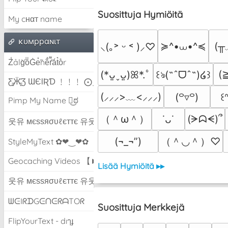
Suosittuja Hymiöitä
My cнαт name
ĸυмppαɴιт
≽^•⩊•^≼
(╥
⸜(｡˃ ᵕ ˂ )⸝♡
Z̾ảlg̀͐oͧG̀e̒̃nȅ̐r͌̑á͑t͛o̊r
(
(*ᴗ͈ˬᴗ͈)ꕤ*.ﾟ
꒰ঌ(˶ˆᗜˆ˵)໒꒱
Ƹ̵̡Ӝ̵̨̄Ʒ ƜЄƖƦƊ ﹗﹗﹗ ⨀_⨀
(⸝⸝⸝>﹏<⸝⸝⸝)
(꒪▿꒪)
꒰ᐢ
Pimp My Name ಠ͜ಠ
（＾ω＾）
(ᗒᗣᗕ)՞
˙ᴗ˙
웃유 мєѕѕяσυℓєттє 유웃
（＾◡＾）♡
(¬_¬”)
StyleMyText ✿❤‿❤✿
Geocaching Videos 【►】
Lisää Hymiöitä ▸▸
웃유 мєѕѕяσυℓєттє 유웃
ᗯᕮIᖇᗪGᕮᑎᕮᖇᗩTOᖇ
Suosittuja Merkkejä
FlipYourText - dıๅɟ