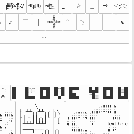
➺
𒁃
𒈝
𒍫
𒈱
⛥
￣
☠
⋟
￨
𒀱
𓎖
· ¨:⠀

█  █░░ █▀█ █░█ █▀▀  █▄█ █▀█ █░█

. ୨୧⠀
█  █▄▄ █▄█ ▀▄▀ ██▄  ░█░ █▄█ █▄█
▔▔▔▔▔╲

⠀⠀⠀⠀⠀⠀⠀⠀⠀⣠⣶⣶⣶⣦⠀⠀

⠀⠀⠀⠀

▕╮╭┻┻╮╭┻┻╮╭▕╮╲

⠀⠀⣠⣤⣤⣄⣀⣾⣿⠟⠛⠻⢿⣷⠀

⣦⣾⣿⣧

▕╯┃╭╮┃┃╭╮┃╰▕╯╭▏

⢰⣿⡿⠛⠙⠻⣿⣿⠁⠀⠀ ⠀⣶⢿⡇

⠛⠀⡘⠏

▕╭┻┻┻┛┗┻┻┛  ▕  ╰▏

⢿⣿⣇⠀⠀⠀⠈⠏⠀⠀⠀ text here

⣦⣮⠁⠀

▕╰━━━┓┈┈┈╭╮▕╭╮▏

⠀⠻⣿⣷⣦⣤⣀⠀⠀⠀ ⠀⣾⡿⠃⠀

⠉⠀⠠⡧
