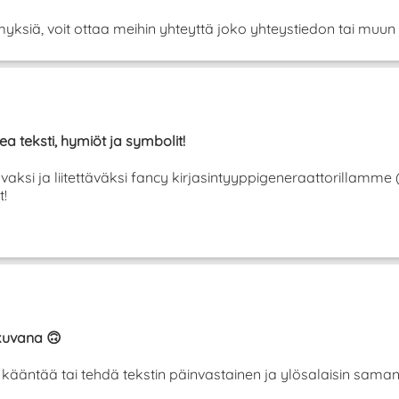
yksiä, voit ottaa meihin yhteyttä joko yhteystiedon tai muun 
ea teksti, hymiöt ja symbolit!
tavaksi ja liitettäväksi fancy kirjasintyyppigeneraattorillamme
t!
ikuvana 🙃
se kääntää tai tehdä tekstin päinvastainen ja ylösalaisin sam