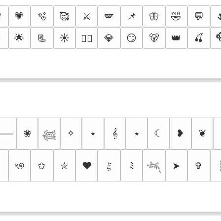

💗
🫧
🥰
⚔️
🪽
📌
🦋
🤣
💬
️
🌟
📃
☀️
💎
😏
🐻
👑
🍒
❤️‍🔥
❀
✧
⭒
𝄞
⭑
☾
❥
❦
⸻
𓆉
♬
ৎ୭
✩
✮
❤
𝜉
ﾐ
➤
✞
𓆈