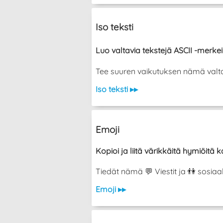
Iso teksti
Luo valtavia tekstejä ASCII -merkeil
Tee suuren vaikutuksen nämä valtava
Iso teksti ▸▸
Emoji
Kopioi ja liitä värikkäitä hymiöitä ka
Tiedät nämä 💬 Viestit ja 👫 sosiaa
Emoji ▸▸