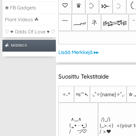
♡
♛
𒁍
❀ FB Gadgets
Plant Videos ☘
؄
ネ
𒈙
♡ ♥ Odds Of Love ♥ ♡
мαιɴoѕ
Lisää Merkkejä ▸▸
Suosittu Tekstitaide
✧˖°
જ⁀➴
‎‧₊˚✧[name]✧˚₊‧
☆.
 ∧,,,∧

 /)_/)

(  ̳• · • ̳)

(,,>.<)  <(your t
/    づ♡
/ >❤️