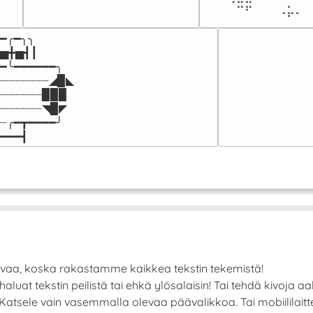
⠀⠀⠀⠀⠉⠋⠀⠀⠀⠠⡥⠄⠀
━╭━╮╮

▅╋▅┫┃

━╰━━━━━━╮

┈┈┈┈┈┈┈◢▉◣

┈┈┈┈┈┈▉▉▉

┈┈┈┈┈┈◥▉◤

┈╭━┳━━━━╯

━━━┫﻿
avaa, koska rakastamme kaikkea tekstin tekemistä!
at tekstin peilistä tai ehkä ylösalaisin! Tai tehdä kivoja aalto
! Katsele vain vasemmalla olevaa päävalikkoa. Tai mobiilila