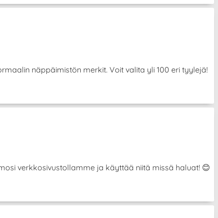
aalin näppäimistön merkit. Voit valita yli 100 eri tyylejä!
hahmosi verkkosivustollamme ja käyttää niitä missä haluat! 😊