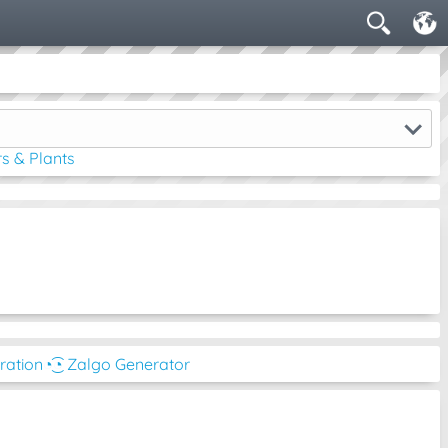
s & Plants
ration
◔͜͡◔ Zalgo Generator