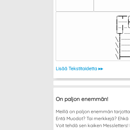
╭━┳━╭
┃┈┈┈┣
┃┈┃┈╰
╰┳╯┈┈
╲┃┈┈┈
╲┃┈┈┈
╲┃┈┈┈
╲┣━━━
Lisää Tekstitaidetta ▸▸
On paljon enemmän!
Meillä on paljon enemmän tarjott
Entä Muodot? Tai merkkejä? Ehkä halu
Voit tehdä sen kaiken Messletters