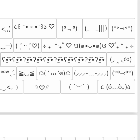
૮꒰ ˶• ༝ •˶꒱ა ♡
(º﹃º)
(_　_|||)
(˶˃⤙˂˶)
 <,,)
‿‿─)
⊹ ₊  ⁺‧₊˚ ♡ ପ(๑•ᴗ•๑)ଓ ♡˚₊‧⁺ ₊ ⊹
( ˘͈ ᵕ ˘͈♡)
(◞ ‸ ◟ㆀ)
ʕ•̫͡•ʕ•̫͡•ʔ•̫͡•ʔ•̫͡•ʕ•̫͡•ʔ•̫͡•ʕ•̫͡•ʕ•̫͡•ʔ•̫͡•ʔ•̫͡•
ᜊ( ‘ ⩊ ‘𖦹)ᜊ
ᵐᵉᵒʷˎˊ˗
≧◡≦
(⸝⸝⸝-﹏-⸝⸝⸝)
(˶º⤙º˶)
‿<｡ ）
( ´﹀` )
૮ (ó﹏ò｡)ა 
𓆩♡𓆪