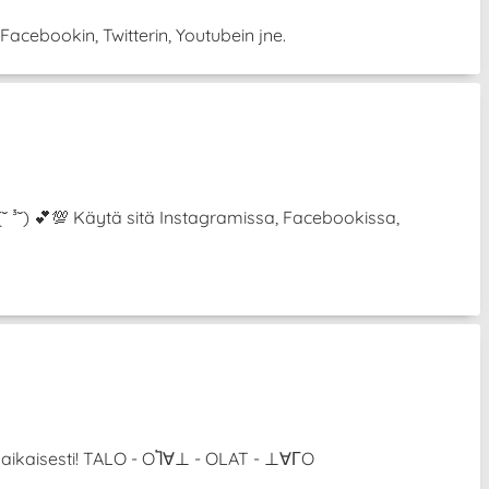
Facebookin, Twitterin, Youtubein jne.
 (˘ ³˘) 💕💯 Käytä sitä Instagramissa, Facebookissa,
anaikaisesti! TALO - OႨ∀⊥ - OLAT - ⊥∀ΓO