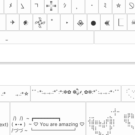
ﾒ
ｼ
･
ﾐ
✮
𒋲
✈
‣
𒀭
𒅒
𒊲
𒊹
𒌍
⠀:¨ ·.
ﾟﾟ･*:.｡..｡.:*ﾟ:*:✼✿ ❁ཻུ۪۪⸙͎ ✿✼:*ﾟ:.｡..｡.:*･ﾟﾟ
｡.:*　　.｡.:*☆
⠀ `· 
⠀⠀⠀⠀⠀⠀⢀⣰⣀⠀⠀⠀⠀
⢀⣀⠀⠀⠀⢀⣄⠘⠀⠀⣶⡿⣷
 /)  /)  ~ ┏━━━━━━━━┓

⢺⣾⣶⣦⣰⡟⣿⡇⠀⠀⠻⣧⠀
( •-• )  ~ ♡ You are amazing ♡

ext)

⠈⢿⡆⠉⠛⠁⡷⠁⠀⠀⠀⠉⠳
/づづ ~ ┗━━━━━━━━┛
⠀⠀⠛⢷⣄⣼⠃⠀⠀⠀⠀⠀⠀