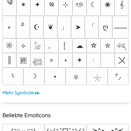
༄
ఇ
✴︎
✦
⊹
ৎ୭
☾
❀
𝄞
࿔
」
「
⭒
☪
❦
➤
ღ
⸺
。
☼
⟡
⡇
☁
☆
✮
𓃠
𓆈
〤
║
⋆
✶
𝆥
⸰
🈡
𓆉
☽
⭑
⸊
㌨
⛧
𓇼
Mehr Symbole ▸▸
Beliebte Emoticons
≽^•⩊•^≼