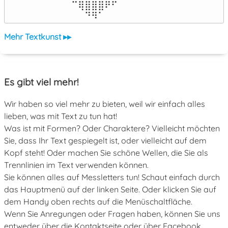
⠀⠀⠀⠀⠀⠉⢿⣿⣿⣿⠟⠋⠀⠀⠀⠀⠀

⠀⠀⠀⠀⠀⠀⠀⠙⠻⠁⠀⠀⠀⠀⠀⠀⠀⠀⠀⠀⠀⠀⠀
Mehr Textkunst ▸▸
Es gibt viel mehr!
Wir haben so viel mehr zu bieten, weil wir einfach alles
lieben, was mit Text zu tun hat!
Was ist mit Formen? Oder Charaktere? Vielleicht möchten
Sie, dass Ihr Text gespiegelt ist, oder vielleicht auf dem
Kopf steht! Oder machen Sie schöne Wellen, die Sie als
Trennlinien im Text verwenden können.
Sie können alles auf Messletters tun! Schaut einfach durch
das Hauptmenü auf der linken Seite. Oder klicken Sie auf
dem Handy oben rechts auf die Menüschaltfläche.
Wenn Sie Anregungen oder Fragen haben, können Sie uns
entweder über die Kontaktseite oder über Facebook,