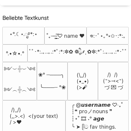
Beliebte Textkunst
⋆°.☾⋆.ೃ࿔*:⋆
˚₊·—̳͟͞͞♡ name ♥️
𖦹:･ﾟ⋆｡°⭒✩･:*:｡
ﾟﾟ･*:.｡..｡.:*ﾟ:*:✼✿ ❁ཻུ۪۪⸙͎ ✿✼:*ﾟ:.｡..｡.:*･ﾟﾟ
°.•☆•.°
༻︶𓏶︶༺

   /)  /)

❀° ┄───╮

(\_/)

(˵>⤙<˵)

(•_•)

 づ 💌 づ
 ╰───┄ °❀
(>🧨
༻︵𓏶︵༺
╭ @𝙪𝙨𝙚𝙧𝙣𝙖𝙢𝙚 ♡‧₊˚

 /)_/)

┆❝ proノnouns ❞

(,,>.<)  <(your text)

┆⋆˚ 🎞️ ˖° 𝙖𝙜𝙚

/ >❤️
╰ ➤ ᥫට fav things.