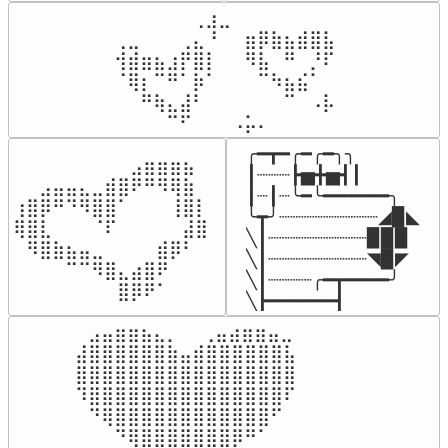
⠀⠀⠀⠀⠀⠀⢀⣰⣀⠀⠀⠀⠀⠀⠀⠀⠀

⢀⣀⠀⠀⠀⢀⣄⠘⠀⠀⣶⡿⣷⣦⣾⣿⣧

⢺⣾⣶⣦⣰⡟⣿⡇⠀⠀⠻⣧⠀⠛⠀⡘⠏

⠈⢿⡆⠉⠛⠁⡷⠁⠀⠀⠀⠉⠳⣦⣮⠁⠀

⠀⠀⠛⢷⣄⣼⠃⠀⠀⠀⠀⠀⠀⠉⠀⠠⡧

⠀⠀⠀⠀⠉⠋⠀⠀⠀⠠⡥⠄⠀⠀⠀⠀⠀
╭━┳━╭━╭━╮╮

⠀⠀⠀⠀⠀⠀⠀⠀⠀⣠⣶⣶⣶⣦⠀⠀

┃┈┈┈┣▅╋▅┫┃

⠀⠀⣠⣤⣤⣄⣀⣾⣿⠟⠛⠻⢿⣷⠀

┃┈┃┈╰━╰━━━━━━╮

⢰⣿⡿⠛⠙⠻⣿⣿⠁⠀⠀⠀⢸⣿⡇

╰┳╯┈┈┈┈┈┈┈┈┈◢▉◣

⢿⣿⣇⠀⠀⠀⠈⠏⠀⠀⠀⠀⠀⣼⣿⠀

╲┃┈┈┈┈┈┈┈┈┈▉▉▉

⠀⠻⣿⣷⣦⣤⣀⠀⠀⠀⠀⣾⡿⠃⠀

╲┃┈┈┈┈┈┈┈┈┈◥▉◤

⠀⠀⠀⠀⠉⠉⠻⣿⣄⣴⣿⠟⠀⠀⠀

╲┃┈┈┈┈╭━┳━━━━╯

⠀⠀⠀⠀⠀⠀⠀⠀⣿⡿⠟⠁⠀⠀⠀⠀
╲┣━━━━━━┫﻿
⠀⣠⣤⣶⣶⣦⣄⡀  ⠀⢀⣤⣴⣶⣶⣤⣀⠀

⣼⣿⣿⣿⣿⣿⣿⣷⣤⣾⣿⣿⣿⣿⣿⣿⣧

⣿⣿⣿⣿⣿⣿⣿⣿⣿⣿⣿⣿⣿⣿⣿⣿⣿

⠹⣿⣿⣿⣿⣿⣿⣿⣿⣿⣿⣿⣿⣿⣿⣿⠏

⠀⠙⢿⣿⣿⣿⣿⣿⣿⣿⣿⣿⣿⣿⣿⠋⠀

⠀⠀⠀⠙⢿⣿⣿⣿⣿⣿⣿⣿⡿⠛⠁⠀⠀
