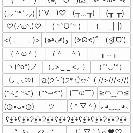
(˶ᵔ ᵕ ᵔ˶)
꒰ঌ(˶ˆᗜˆ˵)໒꒱
(´∀｀)♡
(╥﹏╥)
(╥_╥)
(⸝⸝´꒳`⸝⸝)
♡(.◜ω◝.)♡
( ˶ˆᗜˆ˵ )
(_　_|||)
<(．＿．)>
(๑˃̵ᴗ˂̵)و
(ᗒᗣᗕ)՞
(ദ്ദി˙ᗜ˙)
（＾ω＾）
（＾－＾）
╥﹏╥
ヽ(^o^)ノ
（｡>‿‿<｡ ）
（˶′◡‵˶）
(◞ ‸ ◟ㆀ)
( //>///<//)
ଘ(੭ˊᵕˋ)੭* ੈ✩‧˚
(￣ω￣﻿)
(˶˃⤙˂˶)
≧◠‿◠≦
(˵ᵕ̴᷄ ˶̫ ˶ᵕ̴᷅˵)
ツ
(＾▽＾)
｡◕‿‿◕｡
(⁠◍⁠•⁠ᴗ⁠•⁠◍⁠)
ʕ•̫͡•ʕ•̫͡•ʔ•̫͡•ʔ•̫͡•ʕ•̫͡•ʔ•̫͡•ʕ•̫͡•ʕ•̫͡•ʔ•̫͡•ʔ•̫͡•
(´ ▽｀)ｏ♥♡
˚₊‧꒰ა.  .໒꒱ ‧₊˚