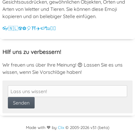
Gesichtsausdrücken, gewöhnlichen Objekten, Orten und
Arten von Wetter und Tieren. Sie können diese Emoji
kopieren und an beliebiger Stelle einfügen.
👓
🇳🇱
☢️
⚽
🎈
⛩️
✈️
🍉
🐑
💁‍♀️
Hilf uns zu verbessern!
Wir freuen uns über Ihre Meinung! 😍 Lassen Sie es uns
wissen, wenn Sie Vorschläge haben!
Made with 💙 by
Clix
©
2005
-2026 v3.1 (beta)