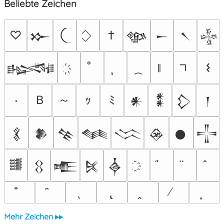
Beliebte Zeichen
♡
†
𒁍
𒀲
𒀸
𒀹
𒈔
𐌔
𒈙
Ｂ
～
٠
ｯ
ﾐ
𒀭
𒀮
𒁷
𒁹
𒃽
𒆎
𒆚
𒈝
𒈱
𒊲
𒊹
𒋲
𒌃
𒌐
𒍫
𒍮
𒎓
Mehr Zeichen ▸▸