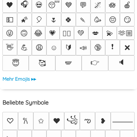
🎧
🖤
💀
😴
💙
💬
🌌
🪷
🍎
💵
🌠
🎈
🌷
🍀
🍡
🥳
😔
😏
😜
🙃
😂
💗
💚
💋
💫
🫶🏼
❤️‍🔥
❗
👋
💪
😩
☺️
🔰
📣
🔞
❌
👉
🔈
😇
🥰
🪽
Mehr Emojis ▸▸
Beliebte Symbole
꧁
ఌ
♡
✩
♥
❥
𐙚
⸻