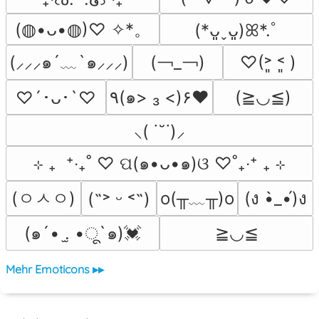
(◍•ᴗ•◍)♡ ✧*。
(*ᴗ͈ˬᴗ͈)ꕤ*.ﾟ
(￢_￢)
(⸝⸝⸝๑´﹏`๑⸝⸝⸝)
♡(˃͈ ˂͈ )
٩(๑> ₃ <)۶♥
(≧◡≦)
♡´･ᴗ･`♡
⸜( ˙˘˙)⸝
⊹ ₊  ⁺‧₊˚ ♡ ପ(๑•ᴗ•๑)ଓ ♡˚₊‧⁺ ₊ ⊹
(ㅇㅅㅇ)
o(╥﹏╥)o
(ง •̀_•́)ง
(˶˃ ᵕ ˂˶)
(๑´• .̫ •ू`๑)💓
≧◡≦
Mehr Emoticons ▸▸