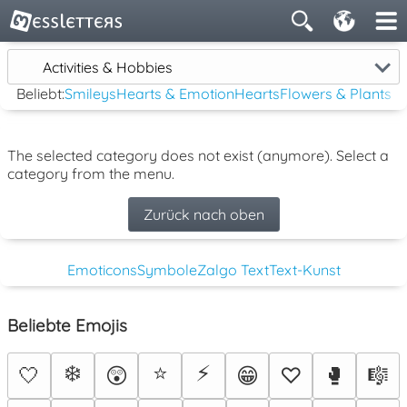
Activities & Hobbies
Beliebt:
Smileys
Hearts & Emotion
Hearts
Flowers & Plants
The selected category does not exist (anymore). Select a
category from the menu.
Zurück nach oben
Emoticons
Symbole
Zalgo Text
Text-Kunst
Beliebte Emojis
❄️
⭐
⚡
🤍
😲
😁
♡
🥊
🎼