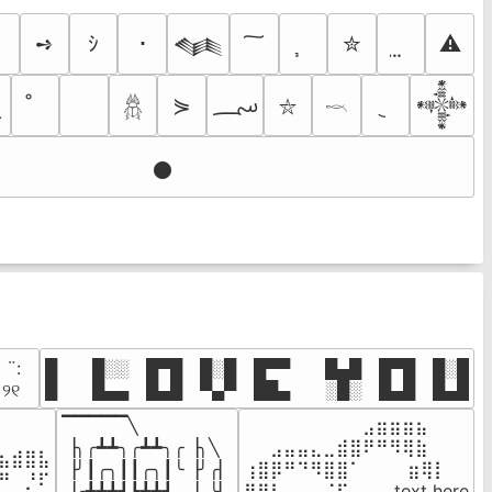
➺
ｼ
･
✮
⚠
𒈝
؄
⋟

𒀱
𓆣
⛥
𓎖
𒊹
· ¨:⠀

█  █░░ █▀█ █░█ █▀▀  █▄█ █▀█ █░█

. ୨୧⠀
█  █▄▄ █▄█ ▀▄▀ ██▄  ░█░ █▄█ █▄█
▔▔▔▔▔╲

⠀⠀⠀⠀⠀⠀⠀⠀⠀⣠⣶⣶⣶⣦⠀⠀

⠀⠀⠀⠀

▕╮╭┻┻╮╭┻┻╮╭▕╮╲

⠀⠀⣠⣤⣤⣄⣀⣾⣿⠟⠛⠻⢿⣷⠀

⣦⣾⣿⣧

▕╯┃╭╮┃┃╭╮┃╰▕╯╭▏

⢰⣿⡿⠛⠙⠻⣿⣿⠁⠀⠀ ⠀⣶⢿⡇

⠛⠀⡘⠏

▕╭┻┻┻┛┗┻┻┛  ▕  ╰▏

⢿⣿⣇⠀⠀⠀⠈⠏⠀⠀⠀ text here
