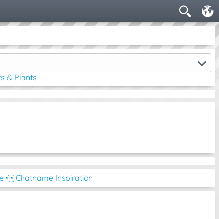
s & Plants
be
◔͜͡◔ Chatname Inspiration