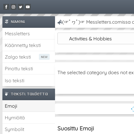
ɴιмeɴι
(☞ﾟヮﾟ)☞ Messletters.comissa on 
Messletters
Activities & Hobbies
Käännetty teksti
Zalgo teksti
Pinottu teksti
The selected category does not ex
Iso teksti
тeĸѕтι тαιdeттα
Emoji
◔
Hymiöitä
Suosittu Emoji
Symbolit