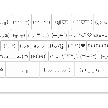
﹏╥)
(ദ്ദി˙ᗜ˙)
( ˶ˆᗜˆ˵ )
(˶ᵔ ᵕ ᵔ˶)
(˶˃ ᵕ ˂˶)
(,,> ᴗ
≧◡≦)
(╥_╥)
(⇀‸↼‶)
⊹ ₊  ⁺‧₊˚ ♡ ପ(๑•ᴗ
(⸝⸝´꒳`⸝⸝)
(⸝⸝๑  ̫ ๑⸝⸝⸝)
( ˘ ³˘)♥
ʕ•̫͡•ʕ•̫͡•ʔ•
꒰ᐢ. .ᐢ꒱
!(•̀ᴗ•́)و ̑̑
づ｡◕‿‿◕｡)づ
(ᗒᗣᗕ)՞
/ᐠ. ｡.ᐟ\ᵐᵉᵒʷˎˊ˗
(˶º⤙º˶)
(¬_
╥﹏╥
（｡>‿‿<｡ ）
’☆
(⸝⸝⸝-﹏-⸝⸝⸝)