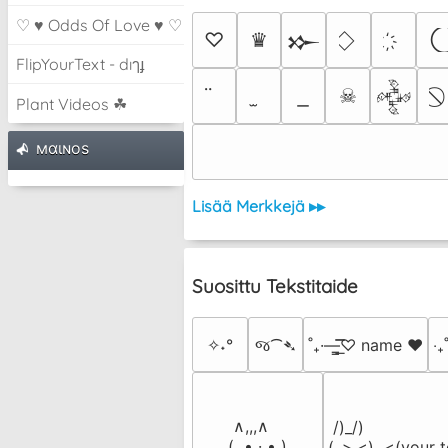
♡ ♥ Odds Of Love ♥ ♡
♡
♛
𒁍
FlipYourText - dıๅɟ
☠
𒅒
Plant Videos ☘
мαιɴoѕ
Lisää Merkkejä ▸▸
Suosittu Tekstitaide
✧˖°
જ⁀➴
˚₊·—̳͟͞͞♡ name ♥️
‎‧
 ∧,,,∧

 /)_/)

(  ̳• · • ̳)

(,,>.<)  <(your t