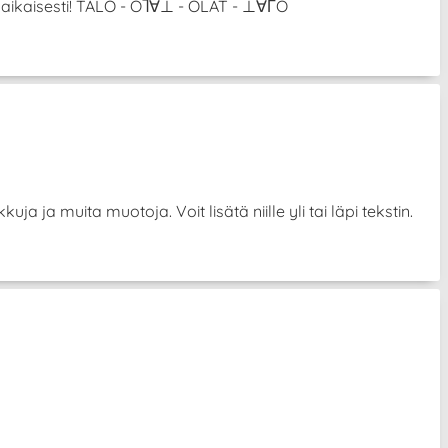
anaikaisesti! TALO - OႨ∀⊥ - OLAT - ⊥∀ΓO
uja ja muita muotoja. Voit lisätä niille yli tai läpi tekstin.