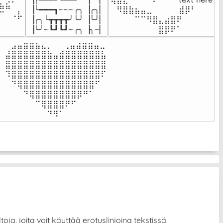
⣦⣮⠁⠀

▕╰━━━┓┈┈┈╭╮▕╭╮▏

⠀⠻⣿⣷⣦⣤⣀⠀⠀⠀ ⠀⣾⡿⠃⠀

⠉⠀⠠⡧

▕╭╮╰┳┳┳┳╯╰╯▕╰╯▏

⠀⠀⠀⠀⠉⠉⠻⣿⣄⣴⣿⠟⠀⠀⠀

⠀⠀⠀⠀
▕╰╯┈┗┛┗┛┈╭╮▕╮┈▏
⠀⠀⠀⠀⠀⠀⠀⠀⣿⡿⠟⠁⠀⠀⠀
⠀⣠⣤⣶⣶⣦⣄⡀  ⠀⢀⣤⣴⣶⣶⣤⣀⠀

⣼⣿⣿⣿⣿⣿⣿⣷⣤⣾⣿⣿⣿⣿⣿⣿⣧

⣿⣿⣿⣿⣿⣿⣿⣿⣿⣿⣿⣿⣿⣿⣿⣿⣿

⠹⣿⣿⣿⣿⣿⣿⣿⣿⣿⣿⣿⣿⣿⣿⣿⠏

⠀⠙⢿⣿⣿⣿⣿⣿⣿⣿⣿⣿⣿⣿⣿⠋⠀

⠀⠀⠀⠙⢿⣿⣿⣿⣿⣿⣿⣿⡿⠛⠁⠀⠀

⠀⠀⠀⠀⠀⠉⢿⣿⣿⣿⠟⠋⠀⠀⠀⠀⠀

⠀⠀⠀⠀⠀⠀⠀⠙⠻⠁⠀⠀⠀⠀⠀⠀⠀⠀⠀⠀⠀⠀⠀
ja, joita voit käyttää erotuslinjoina tekstissä.