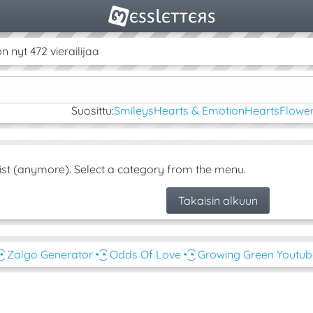
nyt 472 vierailijaa
Suosittu:
Smileys
Hearts & Emotion
Hearts
Flower
ist (anymore). Select a category from the menu.
Takaisin alkuun
͜͡◔ Zalgo Generator
◔͜͡◔ Odds Of Love
◔͜͡◔ Growing Green Youtu