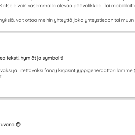
! Katsele vain vasemmalla olevaa päävalikkoa. Tai mobiilila
yksiä, voit ottaa meihin yhteyttä joko yhteystiedon tai muun 
ea teksti, hymiöt ja symbolit!
tavaksi ja liitettäväksi fancy kirjasintyyppigeneraattorillamme
t!
ikuvana 🙃