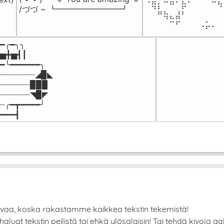
⠈⢿⡆⠉⠛⠁⡷⠁⠀⠀⠀⠉⠳
/づづ ~ ┗━━━━━━━━┛
⠀⠀⠛⢷⣄⣼⠃⠀⠀⠀⠀⠀⠀
⠀⠀⠀⠀⠉⠋⠀⠀⠀⠠⡥⠄⠀
━╭━╮╮

▅╋▅┫┃

━╰━━━━━━╮

┈┈┈┈┈┈┈◢▉◣

┈┈┈┈┈┈▉▉▉

┈┈┈┈┈┈◥▉◤

┈╭━┳━━━━╯

━━━┫﻿
avaa, koska rakastamme kaikkea tekstin tekemistä!
at tekstin peilistä tai ehkä ylösalaisin! Tai tehdä kivoja aalto