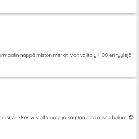
aalin näppäimistön merkit. Voit valita yli 100 eri tyylejä!
hahmosi verkkosivustollamme ja käyttää niitä missä haluat! 😊