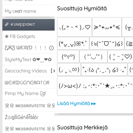
Suosittuja Hymiöitä
My cнαт name
ĸυмppαɴιт
≽^•⩊•^≼
(╥
⸜(｡˃ ᵕ ˂ )⸝♡
❀ FB Gadgets
(
(*ᴗ͈ˬᴗ͈)ꕤ*.ﾟ
꒰ঌ(˶ˆᗜˆ˵)໒꒱
Ƹ̵̡Ӝ̵̨̄Ʒ ƜЄƖƦƊ ﹗﹗﹗ ⨀_⨀
（˶′◡‵˶）
(꒪▿꒪)
( ˘͈ ᵕ ˘͈♡)
StyleMyText ✿❤‿❤✿
(◞ ‸ ◟ㆀ)
(
˚₊‧꒰ა ₍ᐢ.  ̫.ᐢ₎ ໒꒱ ‧₊˚
Geocaching Videos 【►】
ᗯᕮIᖇᗪGᕮᑎᕮᖇᗩTOᖇ
(ﾉ>ω<)ﾉ :｡･:*:･ﾟ’★,｡･:*:･ﾟ
Pimp My Name ಠ͜ಠ
Lisää Hymiöitä ▸▸
웃유 мєѕѕяσυℓєттє 유웃
Z̾ảlg̀͐oͧG̀e̒̃nȅ̐r͌̑á͑t͛o̊r
Suosittuja Merkkejä
웃유 мєѕѕяσυℓєттє 유웃