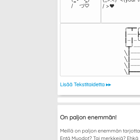
/    づ♡
/ >❤️
╭━┳━╭
┃┈┈┈┣
┃┈┃┈╰
╰┳╯┈┈
╲┃┈┈┈
╲┃┈┈┈
╲┃┈┈┈
╲┣━━━
Lisää Tekstitaidetta ▸▸
On paljon enemmän!
Meillä on paljon enemmän tarjott
Entä Muodot? Tai merkkejä? Ehkä halu