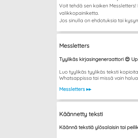
Voit tehdä sen kaiken Messletters
valikkopainiketta.
Jos sinulla on ehdotuksia tai kysym
Messletters
Tyylikäs kirjasingeneraattori 😍 Up
Luo tyylikäs tyylikäs teksti kopioi
Whatsappissa tai missä vain halua
Messletters ▸▸
Käännetty teksti
Käännä tekstiä ylösalaisin tai peil