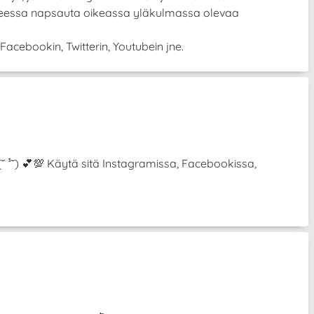
itteessa napsauta oikeassa yläkulmassa olevaa
Facebookin, Twitterin, Youtubein jne.
 (˘ ³˘) 💕💯 Käytä sitä Instagramissa, Facebookissa,