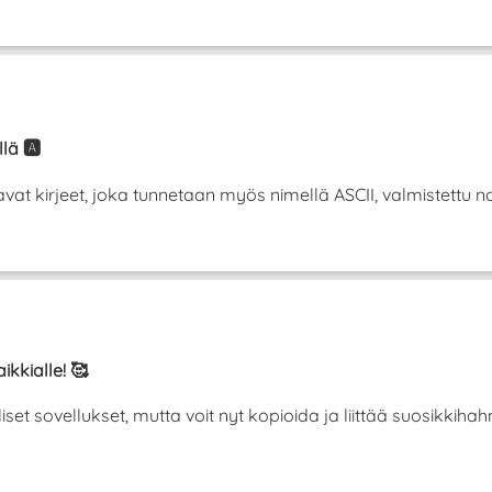
lä 🅰️
t kirjeet, joka tunnetaan myös nimellä ASCII, valmistettu norm
ikkialle! 🥰
liset sovellukset, mutta voit nyt kopioida ja liittää suosikki