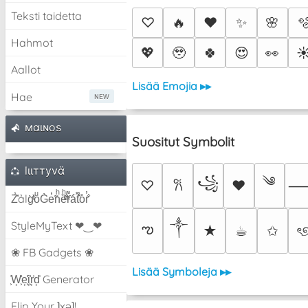
Teksti taidetta
♡
🔥
❤️
✨
🌸

Hahmot
💖
🥹
🍀
😍
👀
☀
Aallot
Lisää Emojia ▸▸
Hae
мαιɴoѕ
Suositut Symbolit
lιιттyvα̈
༄
꧁
♡
♥
𐙚
Z̾̽ảlg̀͐ͭ̽oͧG̀e̒̃nͪȅͪͫ̏̐r͌̑á͑t͌̑͛o̊r̓̐
༒︎
StyleMyText ❤‿❤
ఌ
★
☕︎
✩
ৎ
❀ FB Gadgets ❀
Lisää Symboleja ▸▸
͕͗W͕͕͗͗e͕͕͗͗i͕͕͗͗r͕͗d͕͗ Generator
Flip Your ʇxəʇ!