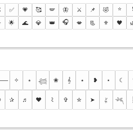
⭐

✅
💗
🥰
🪽
🦋
⚔️
📌
🤣
🎧
️
🌟
🌊
💎
👑
💋
📃
⚜️
🖤
✧
⭒
❀
𝄞
⭑
❥
⋆
☾
⸻
𓆉
୭
✰
♬
❤
ﾐ
✞
✮
➤
𝜉
𓆈