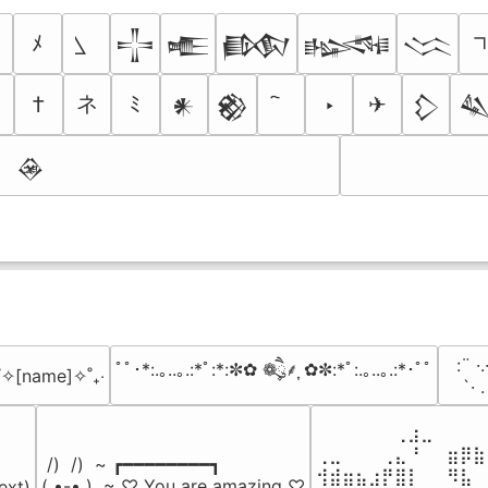
ﾒ
𒋲
𒍫
𒁃
𒈙
𒈱
ネ
†
ﾐ
‣
✈
𒀭
𒆙
𒁷

𒊲
⠀:¨ ·.
ﾟﾟ･*:.｡..｡.:*ﾟ:*:✼✿ ❁ཻུ۪۪⸙͎ ✿✼:*ﾟ:.｡..｡.:*･ﾟﾟ
₊˚✧[name]✧˚₊‧
⠀ `· 
⠀⠀⠀⠀⠀⠀⢀⣰⣀⠀⠀⠀⠀
⢀⣀⠀⠀⠀⢀⣄⠘⠀⠀⣶⡿⣷
 /)  /)  ~ ┏━━━━━━━━┓

⢺⣾⣶⣦⣰⡟⣿⡇⠀⠀⠻⣧⠀
( •-• )  ~ ♡ You are amazing ♡

ext)
