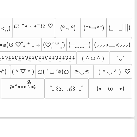
૮꒰ ˶• ༝ •˶꒱ა ♡
(º﹃º)
(˶˃⤙˂˶)
(_　_|||)
 <,,)
•๑)ଓ ♡˚₊‧⁺ ₊ ⊹
(─‿‿─)
(⸝⸝⸝>﹏<⸝⸝⸝)
(♡ˊ͈ ꒳ ˋ͈)
（＾ω＾）
̫͡•ʔ•̫͡•ʕ•̫͡•ʔ•̫͡•ʕ•̫͡•ʕ•̫͡•ʔ•̫͡•ʔ•̫͡•
˙ᴗ˙
(＾▽＾)
ᜊ( ‘ ⩊ ‘𖦹)ᜊ
（＾◡＾）♡
¬”)
≧◡≦
≽^•༚• ྀིྀ≼
(•　ω　•)
˚₊‧꒰ა.  .໒꒱ ‧₊˚