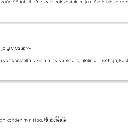
se kääntää tai tehdä tekstin päinvastainen ja ylösalaisin sam
 ja yliviivaus 〰️
it koristella tekstiä alleviivauksella, ylälinja, rusetteja, koukk
hden rivin tilaa. ᵇaͤnͨdͬcͤrͣeͭaͥtͮeͤ