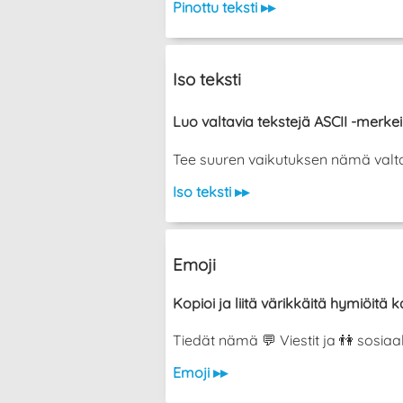
Pinottu teksti ▸▸
Iso teksti
Luo valtavia tekstejä ASCII -merkeil
Tee suuren vaikutuksen nämä valtava
Iso teksti ▸▸
Emoji
Kopioi ja liitä värikkäitä hymiöitä ka
Tiedät nämä 💬 Viestit ja 👫 sosiaa
Emoji ▸▸