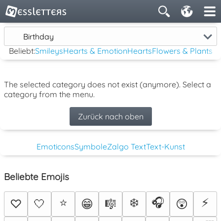
Birthday
Beliebt:
Smileys
Hearts & Emotion
Hearts
Flowers & Plants
The selected category does not exist (anymore). Select a
category from the menu.
Zurück nach oben
Emoticons
Symbole
Zalgo Text
Text-Kunst
Beliebte Emojis
⭐
❄️
🎧
⚡
♡
🤍
😁
🎼
😲