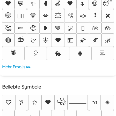
♥️
💬
✨
🥊
🍎
🖤
🌷
💀
😴
❗
🤭
💙
💋
💥
🫧
📣
❌
❤️‍🔥
🥰
🪽
🥺
❥
🤎
🌌
🐚
🪷
🫟
📻
🔴
🍈
☀️
❤️
💵
🌠
🍂
🌿
🕷️
💻
🎈
🐇
🍀
Mehr Emojis ▸▸
Beliebte Symbole
꧁
ఌ
♡
✩
♥
✴︎
𐙚
⸻