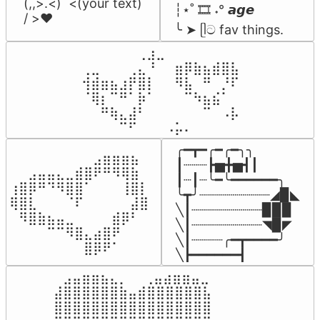
(,,>.<)  <(your text)

┆⋆˚ 🎞️ ˖° 𝙖𝙜𝙚

/ >❤️
╰ ➤ ᥫට fav things.
⠀⠀⠀⠀⠀⠀⢀⣰⣀⠀⠀⠀⠀⠀⠀⠀⠀

⢀⣀⠀⠀⠀⢀⣄⠘⠀⠀⣶⡿⣷⣦⣾⣿⣧

⢺⣾⣶⣦⣰⡟⣿⡇⠀⠀⠻⣧⠀⠛⠀⡘⠏

⠈⢿⡆⠉⠛⠁⡷⠁⠀⠀⠀⠉⠳⣦⣮⠁⠀

⠀⠀⠛⢷⣄⣼⠃⠀⠀⠀⠀⠀⠀⠉⠀⠠⡧

⠀⠀⠀⠀⠉⠋⠀⠀⠀⠠⡥⠄⠀⠀⠀⠀⠀
╭━┳━╭━╭━╮╮

⠀⠀⠀⠀⠀⠀⠀⠀⠀⣠⣶⣶⣶⣦⠀⠀

┃┈┈┈┣▅╋▅┫┃

⠀⠀⣠⣤⣤⣄⣀⣾⣿⠟⠛⠻⢿⣷⠀

┃┈┃┈╰━╰━━━━━━╮

⢰⣿⡿⠛⠙⠻⣿⣿⠁⠀⠀⠀⢸⣿⡇

╰┳╯┈┈┈┈┈┈┈┈┈◢▉◣

⢿⣿⣇⠀⠀⠀⠈⠏⠀⠀⠀⠀⠀⣼⣿⠀

╲┃┈┈┈┈┈┈┈┈┈▉▉▉

⠀⠻⣿⣷⣦⣤⣀⠀⠀⠀⠀⣾⡿⠃⠀

╲┃┈┈┈┈┈┈┈┈┈◥▉◤

⠀⠀⠀⠀⠉⠉⠻⣿⣄⣴⣿⠟⠀⠀⠀

╲┃┈┈┈┈╭━┳━━━━╯

⠀⠀⠀⠀⠀⠀⠀⠀⣿⡿⠟⠁⠀⠀⠀⠀
╲┣━━━━━━┫﻿
⠀⣠⣤⣶⣶⣦⣄⡀  ⠀⢀⣤⣴⣶⣶⣤⣀⠀

⣼⣿⣿⣿⣿⣿⣿⣷⣤⣾⣿⣿⣿⣿⣿⣿⣧

⣿⣿⣿⣿⣿⣿⣿⣿⣿⣿⣿⣿⣿⣿⣿⣿⣿
