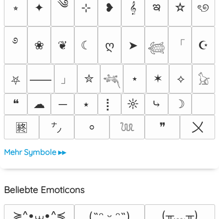
༄
ఇ
⭒
✦
⊹
❥
𝄞
☆
ৎ୭
࿔
「
❀
❦
☾
ღ
➤
☪
𓆉
」
✮
⋆
✶
⟡
⸺
⛧
𓆈
𓃠
❝
☁
─
⭑
⡇
☼
⤷
☽
〤
❞
⸰
🈡
㌨
𓆙
Mehr Symbole ▸▸
Beliebte Emoticons
≽^•⩊•^≼
(╥﹏╥)
(˶ᵔ ᵕ ᵔ˶)