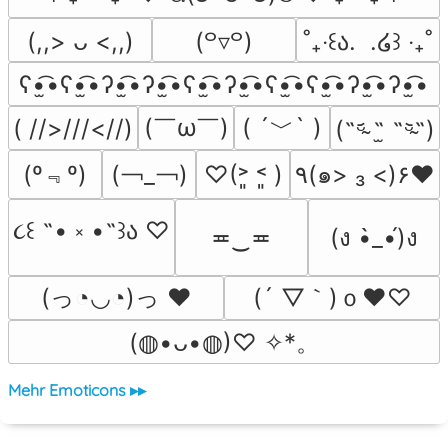
(,,> ᴗ <,,)
(꒪▿꒪)
˚₊‧꒰ა.  .໒꒱ ‧₊˚
ʕ•̫͡•ʕ•̫͡•ʔ•̫͡•ʔ•̫͡•ʕ•̫͡•ʔ•̫͡•ʕ•̫͡•ʕ•̫͡•ʔ•̫͡•ʔ•̫͡•
(￣ω￣﻿)
( ´﹀` )
( //>///<//)
(˵ᵕ̴᷄ ˶̫ ˶ᵕ̴᷅˵)
(º﹃º)
(￢_￢)
♡(˃͈ ˂͈ )
٩(๑> ₃ <)۶♥
૮꒰ ˶• ༝ •˶꒱ა ♡
≖‿≖
(ง •̀_•́)ง
(っ◔◡◔)っ ♥
(´ ▽｀)ｏ♥♡
(◍•ᴗ•◍)♡ ✧*。
Mehr Emoticons ▸▸