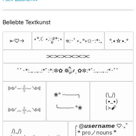
Beliebte Textkunst
⋆°.☾⋆.ೃ࿔*:⋆
⤜♡→
°.•☆•.°
𖦹:･ﾟ⋆｡°⭒✩･:*:｡
⫘⫘⫘⫘⫘⫘
ﾟﾟ･*:.｡..｡.:*ﾟ:*:✼✿ ❁ཻུ۪۪⸙͎ ✿✼:*ﾟ:.｡..｡.:*･ﾟﾟ
༻︶𓏶︶༺

❀° ┄───╮

(\_/)

(•_•)

 ╰───┄ °❀
(>🧨
༻︵𓏶︵༺
╭ @𝙪𝙨𝙚𝙧𝙣𝙖𝙢𝙚 ♡‧₊˚

 /)_/)

┆❝ proノnouns ❞
