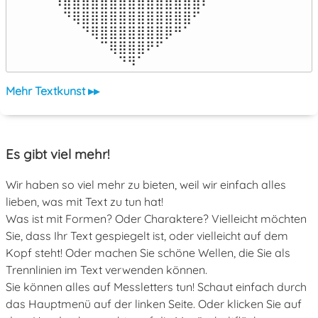
⠹⣿⣿⣿⣿⣿⣿⣿⣿⣿⣿⣿⣿⣿⣿⣿⠏

⠀⠙⢿⣿⣿⣿⣿⣿⣿⣿⣿⣿⣿⣿⣿⠋⠀

⠀⠀⠀⠙⢿⣿⣿⣿⣿⣿⣿⣿⡿⠛⠁⠀⠀

⠀⠀⠀⠀⠀⠉⢿⣿⣿⣿⠟⠋⠀⠀⠀⠀⠀

⠀⠀⠀⠀⠀⠀⠀⠙⠻⠁⠀⠀⠀⠀⠀⠀⠀⠀⠀⠀⠀⠀⠀
Mehr Textkunst ▸▸
Es gibt viel mehr!
Wir haben so viel mehr zu bieten, weil wir einfach alles
lieben, was mit Text zu tun hat!
Was ist mit Formen? Oder Charaktere? Vielleicht möchten
Sie, dass Ihr Text gespiegelt ist, oder vielleicht auf dem
Kopf steht! Oder machen Sie schöne Wellen, die Sie als
Trennlinien im Text verwenden können.
Sie können alles auf Messletters tun! Schaut einfach durch
das Hauptmenü auf der linken Seite. Oder klicken Sie auf