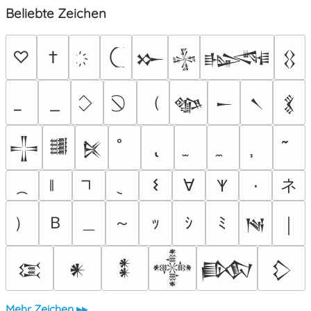
Beliebte Zeichen
♡
†
𒁍
𒈔
𒈙
𒌐
（
𒀲
𒀸
𒀹
𒃽
𒋲
𒌃
𒍮
ネ
𐌔
∀
٠
𐊵
）
Ｂ
＿
～
ｯ
ｼ
ﾐ
𒀃
￨
𒀬
𒀭
𒀮
𒀱
𒁃
𒁷
Mehr Zeichen ▸▸