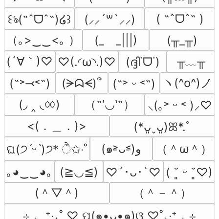
( ˶ˆᗜˆ˵ )
꒰ঌ(˶ˆᗜˆ˵)໒꒱
(⸝⸝´꒳`⸝⸝)
（｡>‿‿<｡ ）
(_　_|||)
(╥_╥)
(´∀｀)♡
╥﹏╥
♡(.◜ω◝.)♡
(ദ്ദി˙ᗜ˙)
ヽ(^o^)ノ
(˶˃⤙˂˶)
(ᗒᗣᗕ)՞
(˶˃ ᵕ ˂˶)
(◞ ‸ ◟ㆀ)
（˶′◡‵˶）
⸜(｡˃ ᵕ ˂ )⸝♡
<(．＿．)>
(*ᴗ͈ˬᴗ͈)ꕤ*.ﾟ
（＾ω＾）
(๑˃̵ᴗ˂̵)و
ଘ(੭ˊᵕˋ)੭* ੈ✩‧˚
｡◕‿‿◕｡
(≧◡≦)
♡´･ᴗ･`♡
( ˘͈ ᵕ ˘͈♡)
(＾▽＾)
（＾－＾）
⊹ ₊  ⁺‧₊˚ ♡ ପ(๑•ᴗ•๑)ଓ ♡˚₊‧⁺ ₊ ⊹