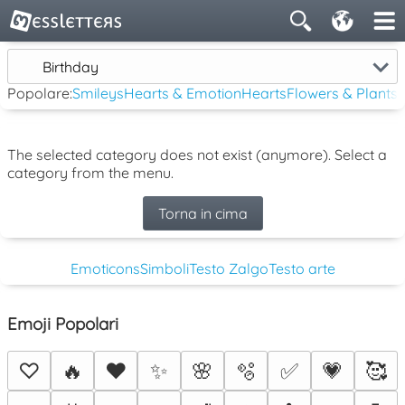
Birthday
Popolare:
Smileys
Hearts & Emotion
Hearts
Flowers & Plants
The selected category does not exist (anymore). Select a
category from the menu.
Torna in cima
Emoticons
Simboli
Testo Zalgo
Testo arte
Emoji Popolari
♡
🔥
❤️
✨
🌸
🫧
✅
💗
🥰