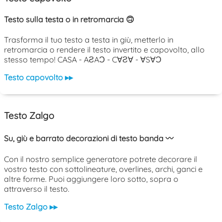
Testo sulla testa o in retromarcia 🙃
Trasforma il tuo testo a testa in giù, metterlo in
retromarcia o rendere il testo invertito e capovolto, allo
stesso tempo! CASA - AƧAƆ - C∀Ƨ∀ - ∀S∀Ɔ
Testo capovolto ▸▸
Testo Zalgo
Su, giù e barrato decorazioni di testo banda 〰️
Con il nostro semplice generatore potrete decorare il
vostro testo con sottolineature, overlines, archi, ganci e
altre forme. Puoi aggiungere loro sotto, sopra o
attraverso il testo.
Testo Zalgo ▸▸