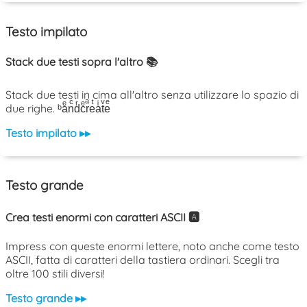
Testo impilato
Stack due testi sopra l'altro 📚
Stack due testi in cima all'altro senza utilizzare lo spazio di
due righe. ᵇaͤnͨdͬcͤrͣeͭaͥtͮeͤ
Testo impilato ▸▸
Testo grande
Crea testi enormi con caratteri ASCII 🅰️
Impress con queste enormi lettere, noto anche come testo
ASCII, fatta di caratteri della tastiera ordinari. Scegli tra
oltre 100 stili diversi!
Testo grande ▸▸