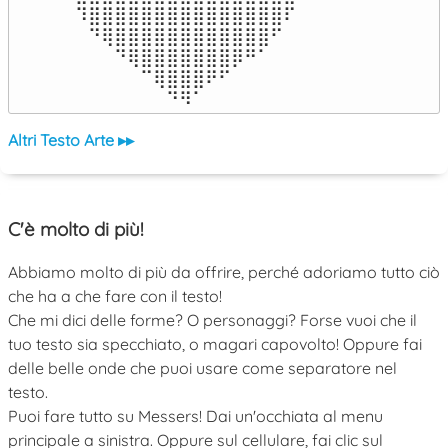
⠹⣿⣿⣿⣿⣿⣿⣿⣿⣿⣿⣿⣿⣿⣿⣿⠏

⠀⠙⢿⣿⣿⣿⣿⣿⣿⣿⣿⣿⣿⣿⣿⠋⠀

⠀⠀⠀⠙⢿⣿⣿⣿⣿⣿⣿⣿⡿⠛⠁⠀⠀

⠀⠀⠀⠀⠀⠉⢿⣿⣿⣿⠟⠋⠀⠀⠀⠀⠀

⠀⠀⠀⠀⠀⠀⠀⠙⠻⠁⠀⠀⠀⠀⠀⠀⠀⠀⠀⠀⠀⠀⠀
Altri Testo Arte ▸▸
C'è molto di più!
Abbiamo molto di più da offrire, perché adoriamo tutto ciò
che ha a che fare con il testo!
Che mi dici delle forme? O personaggi? Forse vuoi che il
tuo testo sia specchiato, o magari capovolto! Oppure fai
delle belle onde che puoi usare come separatore nel
testo.
Puoi fare tutto su Messers! Dai un'occhiata al menu
principale a sinistra. Oppure sul cellulare, fai clic sul