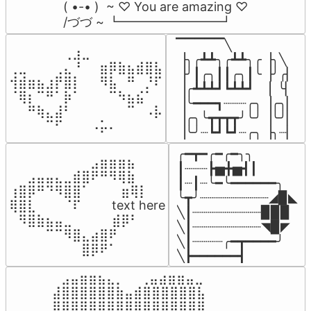
( •-• )  ~ ♡ You are amazing ♡

/づづ ~ ┗━━━━━━━━┛
▔▔▔▔▔╲

⠀⠀⠀⠀⠀⠀⢀⣰⣀⠀⠀⠀⠀⠀⠀⠀⠀

▕╮╭┻┻╮╭┻┻╮╭▕╮╲

⢀⣀⠀⠀⠀⢀⣄⠘⠀⠀⣶⡿⣷⣦⣾⣿⣧

▕╯┃╭╮┃┃╭╮┃╰▕╯╭▏

⢺⣾⣶⣦⣰⡟⣿⡇⠀⠀⠻⣧⠀⠛⠀⡘⠏

▕╭┻┻┻┛┗┻┻┛  ▕  ╰▏

⠈⢿⡆⠉⠛⠁⡷⠁⠀⠀⠀⠉⠳⣦⣮⠁⠀

▕╰━━━┓┈┈┈╭╮▕╭╮▏

⠀⠀⠛⢷⣄⣼⠃⠀⠀⠀⠀⠀⠀⠉⠀⠠⡧

▕╭╮╰┳┳┳┳╯╰╯▕╰╯▏

⠀⠀⠀⠀⠉⠋⠀⠀⠀⠠⡥⠄⠀⠀⠀⠀⠀
▕╰╯┈┗┛┗┛┈╭╮▕╮┈▏
╭━┳━╭━╭━╮╮

⠀⠀⠀⠀⠀⠀⠀⠀⠀⣠⣶⣶⣶⣦⠀⠀

┃┈┈┈┣▅╋▅┫┃

⠀⠀⣠⣤⣤⣄⣀⣾⣿⠟⠛⠻⢿⣷⠀

┃┈┃┈╰━╰━━━━━━╮

⢰⣿⡿⠛⠙⠻⣿⣿⠁⠀⠀ ⠀⣶⢿⡇

╰┳╯┈┈┈┈┈┈┈┈┈◢▉◣

⢿⣿⣇⠀⠀⠀⠈⠏⠀⠀⠀ text here

╲┃┈┈┈┈┈┈┈┈┈▉▉▉

⠀⠻⣿⣷⣦⣤⣀⠀⠀⠀ ⠀⣾⡿⠃⠀

╲┃┈┈┈┈┈┈┈┈┈◥▉◤

⠀⠀⠀⠀⠉⠉⠻⣿⣄⣴⣿⠟⠀⠀⠀

╲┃┈┈┈┈╭━┳━━━━╯

⠀⠀⠀⠀⠀⠀⠀⠀⣿⡿⠟⠁⠀⠀⠀
╲┣━━━━━━┫﻿
⠀⣠⣤⣶⣶⣦⣄⡀  ⠀⢀⣤⣴⣶⣶⣤⣀⠀

⣼⣿⣿⣿⣿⣿⣿⣷⣤⣾⣿⣿⣿⣿⣿⣿⣧

⣿⣿⣿⣿⣿⣿⣿⣿⣿⣿⣿⣿⣿⣿⣿⣿⣿
