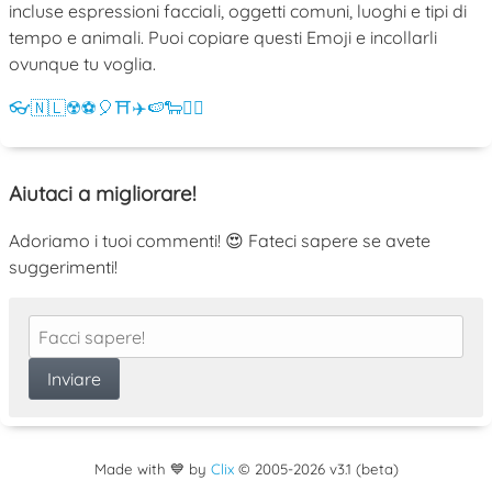
incluse espressioni facciali, oggetti comuni, luoghi e tipi di
tempo e animali. Puoi copiare questi Emoji e incollarli
ovunque tu voglia.
👓
🇳🇱
☢️
⚽
🎈
⛩️
✈️
🍉
🐑
💁‍♀️
Aiutaci a migliorare!
Adoriamo i tuoi commenti! 😍 Fateci sapere se avete
suggerimenti!
Made with 💙 by
Clix
©
2005
-2026 v3.1 (beta)