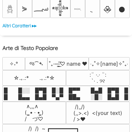
؄
⋟
𒀱
𒊲
𒊹
𓆣
𓎖
Altri Caratteri ▸▸
Arte di Testo Popolare
જ⁀➴
✧˖°
˚₊·—̳͟͞͞♡ name ♥️
‎‧₊˚✧[name]✧˚₊‧
⠀:¨ ·.· ¨:⠀

☆.｡.:*　　.｡.:*☆
⠀ `· . ୨୧⠀
█  █░░ █▀█ █░█ █▀▀  █▄█ █▀█ █░█
█  █▄▄ █▄█ ▀▄▀ ██▄  ░█░ █▄█ █▄
 ∧,,,∧

 /)_/)

(  ̳• · • ̳)

(,,>.<)  <(your text)

/    づ♡
/ >❤️
 /)  /)  ~ ┏━━━━━━━━┓
