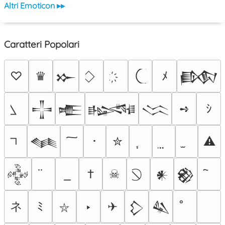
Altri Emoticon ▸▸
Caratteri Popolari
♡
♛
ﾒ
𒁍
𒁃
➺
ｼ
𒋲
𒍫
𒈙
𒈱
･
✮
⚠
𒈝
†
☠
𒅒
𒀭
𒆙
ネ
ﾐ
‣
✈
𒁷
𒈑
⛥