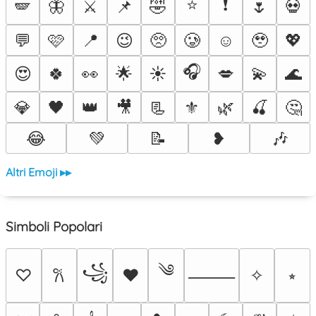
⭐
❗
🪽
🦋
⚔️
📌
🤣
🌷
💀
💬
🩷
📍
😉
🥺
🥲
☺️
🥹
💖
🎧
😍
🍀
👀
🌟
☀️
💋
💫
🌊
💎
🖤
👑
🎥
📃
⚜️
🌿
🍒
🤔
😂
💚
📝
❥
🎶
Altri Emoji ▸▸
Simboli Popolari
༄
꧁
♡
♥
✧
⭒
𐙚
⸻