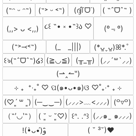
(ദ്ദി˙ᗜ˙)
( ˶ˆᗜˆ˵ )
(˶ᵔ ᵕ ᵔ˶)
(˶˃ ᵕ ˂˶)
૮꒰ ˶• ༝ •˶꒱ა ♡
(º﹃º)
(,,> ᴗ <,,)
(˶˃⤙˂˶)
(_　_|||)
(*ᴗ͈ˬᴗ͈)ꕤ*.ﾟ
(≧◡≦)
(╥_╥)
꒰ঌ(˶ˆᗜˆ˵)໒꒱
(⸝⸝´꒳`⸝⸝)
(⇀‸↼‶)
⊹ ₊  ⁺‧₊˚ ♡ ପ(๑•ᴗ•๑)ଓ ♡˚₊‧⁺ ₊ ⊹
(─‿‿─)
(⸝⸝⸝>﹏<⸝⸝⸝)
(♡ˊ͈ ꒳ ˋ͈)
(꒪▿꒪)
（˶′◡‵˶）
(⸝⸝๑  ̫ ๑⸝⸝⸝)
( ˘͈ ᵕ ˘͈♡)
꒰ᐢ. .ᐢ꒱
( ˘ ³˘)♥
!(•̀ᴗ•́)و ̑̑