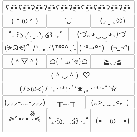
ʕ•̫͡•ʕ•̫͡•ʔ•̫͡•ʔ•̫͡•ʕ•̫͡•ʔ•̫͡•ʕ•̫͡•ʕ•̫͡•ʔ•̫͡•ʔ•̫͡•
（＾ω＾）
(◞ ‸ ◟ㆀ)
˙ᴗ˙
(づ｡◕‿‿◕｡)づ
˚₊‧꒰ა ₍ᐢ.  ̫.ᐢ₎ ໒꒱ ‧₊˚
(ᗒᗣᗕ)՞
/ᐠ. ｡.ᐟ\ᵐᵉᵒʷˎˊ˗
(˶º⤙º˶)
(¬_¬”)
(＾▽＾)
ᜊ( ‘ ⩊ ‘𖦹)ᜊ
≧◡≦
（＾◡＾）♡
(ﾉ>ω<)ﾉ :｡･:*:･ﾟ’★,｡･:*:･ﾟ’☆
╥﹏╥
（｡>‿‿<｡ ）
(⸝⸝⸝-﹏-⸝⸝⸝)
≽^•༚• ྀིྀ≼
(•　ω　•)
˚₊‧꒰ა.  .໒꒱ ‧₊˚