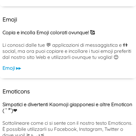
Emoji
Copia e incolla Emoji colorati ovunque! 🥰
Li conosci dalle tue 💬 applicazioni di messaggistica e 👫
social, ma ora puoi copiare e incollare i tuoi emoji preferiti
dal nostro sito Web e utilizzarli ovunque tu voglia! 😊
Emoji ▸▸
Emoticons
Simpatici e divertenti Kaomoji giapponesi e altre Emoticon
( ˘ ³˘)❤
Sottolineare come ci si sente con il nostro testo Emoticons.
È possibile utilizzarli su Facebook, Instagram, Twitter o
dove vuoi! ≧◔◡◔≦