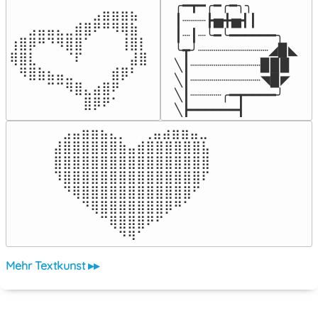
╭━┳━╭━╭━╮╮

⠀⠀⠀⠀⠀⠀⠀⠀⠀⣠⣶⣶⣶⣦⠀⠀

┃┈┈┈┣▅╋▅┫┃

⠀⠀⣠⣤⣤⣄⣀⣾⣿⠟⠛⠻⢿⣷⠀

┃┈┃┈╰━╰━━━━━━╮

⢰⣿⡿⠛⠙⠻⣿⣿⠁⠀⠀⠀⢸⣿⡇

╰┳╯┈┈┈┈┈┈┈┈┈◢▉◣

⢿⣿⣇⠀⠀⠀⠈⠏⠀⠀⠀⠀⠀⣼⣿⠀

╲┃┈┈┈┈┈┈┈┈┈▉▉▉

⠀⠻⣿⣷⣦⣤⣀⠀⠀⠀⠀⣾⡿⠃⠀

╲┃┈┈┈┈┈┈┈┈┈◥▉◤

⠀⠀⠀⠀⠉⠉⠻⣿⣄⣴⣿⠟⠀⠀⠀

╲┃┈┈┈┈╭━┳━━━━╯

⠀⠀⠀⠀⠀⠀⠀⠀⣿⡿⠟⠁⠀⠀⠀⠀
╲┣━━━━━━┫﻿
⠀⣠⣤⣶⣶⣦⣄⡀  ⠀⢀⣤⣴⣶⣶⣤⣀⠀

⣼⣿⣿⣿⣿⣿⣿⣷⣤⣾⣿⣿⣿⣿⣿⣿⣧

⣿⣿⣿⣿⣿⣿⣿⣿⣿⣿⣿⣿⣿⣿⣿⣿⣿

⠹⣿⣿⣿⣿⣿⣿⣿⣿⣿⣿⣿⣿⣿⣿⣿⠏

⠀⠙⢿⣿⣿⣿⣿⣿⣿⣿⣿⣿⣿⣿⣿⠋⠀

⠀⠀⠀⠙⢿⣿⣿⣿⣿⣿⣿⣿⡿⠛⠁⠀⠀

⠀⠀⠀⠀⠀⠉⢿⣿⣿⣿⠟⠋⠀⠀⠀⠀⠀

⠀⠀⠀⠀⠀⠀⠀⠙⠻⠁⠀⠀⠀⠀⠀⠀⠀⠀⠀⠀⠀⠀⠀
Mehr Textkunst ▸▸