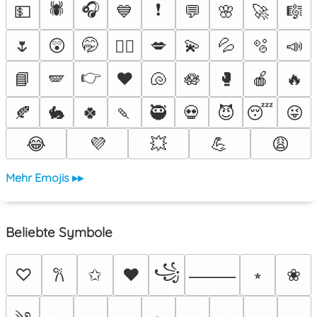
🕷️
🎧
❗
💵
💙
💬
🌸
🚀
🎼
🌷
😲
🤭
💋
💫
💦
🫧
📣
❤️‍🔥
👉
📘
🪽
♥️
🐚
🪷
🥊
🍎
🔥
🍂
🐇
🍀
🍡
🥷
💀
😈
😴
😜
😂
💜
💥
💪
😩
Mehr Emojis ▸▸
Beliebte Symbole
꧁
♡
✩
♥
⭒
❀
𐙚
⸻