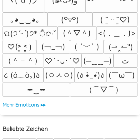
ヽ(^o^)ノ
(๑˃̵ᴗ˂̵)و
｡◕‿‿◕｡
(꒪▿꒪)
( ˘͈ ᵕ ˘͈♡)
(＾▽＾)
<(．＿．)>
ଘ(੭ˊᵕˋ)੭* ੈ✩‧˚
(￢_￢)
( ´﹀` )
♡(˃͈ ˂͈ )
(⇀‸↼‶)
（＾－＾）
(─‿‿─)
ﺕ
♡´･ᴗ･`♡
૮ (ó﹏ò｡)ა 
(ㅇㅅㅇ)
(￣ω￣﻿)
(ง •̀_•́)ง
（⌒▽⌒）
≖‿≖
Mehr Emoticons ▸▸
Beliebte Zeichen