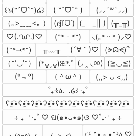
( ˶ˆᗜˆ˵ )
꒰ঌ(˶ˆᗜˆ˵)໒꒱
(⸝⸝´꒳`⸝⸝)
（｡>‿‿<｡ ）
(ദ്ദി˙ᗜ˙)
(_　_|||)
(╥_╥)
♡(.◜ω◝.)♡
(˶˃ ᵕ ˂˶)
⸜(｡˃ ᵕ ˂ )⸝♡
╥﹏╥
(´∀｀)♡
(˶˃⤙˂˶)
(ᗒᗣᗕ)՞
（˶′◡‵˶）
(◞ ‸ ◟ㆀ)
(≧◡≦)
(*ᴗ͈ˬᴗ͈)ꕤ*.ﾟ
(º﹃º)
（＾ω＾）
(,,> ᴗ <,,)
˚₊‧꒰ა.  .໒꒱ ‧₊˚
ʕ•̫͡•ʕ•̫͡•ʔ•̫͡•ʔ•̫͡•ʕ•̫͡•ʔ•̫͡•ʕ•̫͡•ʕ•̫͡•ʔ•̫͡•ʔ•̫͡•
⊹ ₊  ⁺‧₊˚ ♡ ପ(๑•ᴗ•๑)ଓ ♡˚₊‧⁺ ₊ ⊹
૮꒰ ˶• ༝ •˶꒱ა ♡