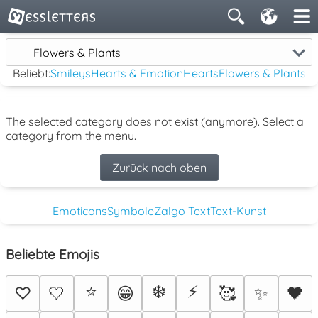
Flowers & Plants
Beliebt:
Smileys
Hearts & Emotion
Hearts
Flowers & Plants
The selected category does not exist (anymore). Select a
category from the menu.
Zurück nach oben
Emoticons
Symbole
Zalgo Text
Text-Kunst
Beliebte Emojis
⭐
❄️
⚡
♡
🤍
😁
🥰
✨
🖤