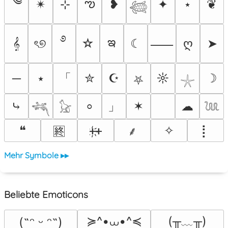
༄
ఌ
✴︎
⊹
❥
✦
⋆
❦
𓆉
࿔
ఇ
𝄞
ৎ୭
☆
☾
ღ
➤
⸺
「
─
⭑
✮
☪
☼
☽
⛧
𓇼
」
⤷
✶
☁
⸰
𓆈
𓃠
𓆙
❝
ᚐ҉ᚐ
✧
⡇
⸙
🈡
Mehr Symbole ▸▸
Beliebte Emoticons
≽^•⩊•^≼
(╥﹏╥)
(˶ᵔ ᵕ ᵔ˶)