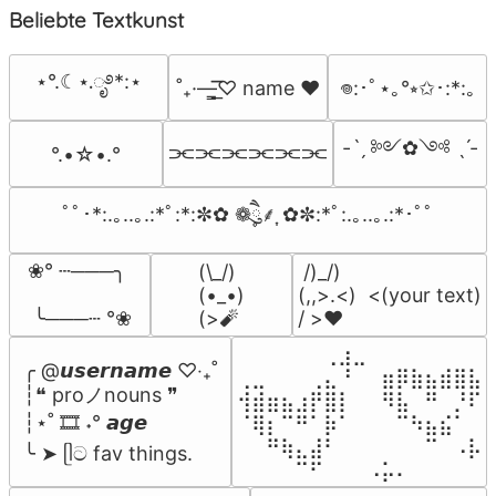
Beliebte Textkunst
⋆°.☾⋆.ೃ࿔*:⋆
˚₊·—̳͟͞͞♡ name ♥️
𖦹:･ﾟ⋆｡°⭒✩･:*:｡
-ˋˏ ༻✿༺ ˎˊ-
⫘⫘⫘⫘⫘⫘
°.•☆•.°
ﾟﾟ･*:.｡..｡.:*ﾟ:*:✼✿ ❁ཻུ۪۪⸙͎ ✿✼:*ﾟ:.｡..｡.:*･ﾟﾟ
❀° ┄───╮

(\_/)

 /)_/)

(•_•)

(,,>.<)  <(your text)

 ╰───┄ °❀
(>🧨
/ >❤️
⠀⠀⠀⠀⠀⠀⢀⣰⣀⠀⠀⠀⠀⠀⠀⠀⠀

╭ @𝙪𝙨𝙚𝙧𝙣𝙖𝙢𝙚 ♡‧₊˚

⢀⣀⠀⠀⠀⢀⣄⠘⠀⠀⣶⡿⣷⣦⣾⣿⣧

┆❝ proノnouns ❞

⢺⣾⣶⣦⣰⡟⣿⡇⠀⠀⠻⣧⠀⠛⠀⡘⠏

┆⋆˚ 🎞️ ˖° 𝙖𝙜𝙚

⠈⢿⡆⠉⠛⠁⡷⠁⠀⠀⠀⠉⠳⣦⣮⠁⠀

⠀⠀⠛⢷⣄⣼⠃⠀⠀⠀⠀⠀⠀⠉⠀⠠⡧

╰ ➤ ᥫට fav things.
⠀⠀⠀⠀⠉⠋⠀⠀⠀⠠⡥⠄⠀⠀⠀⠀⠀