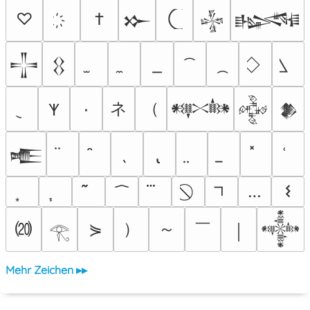
♡
†
𒁍
𒈔
𒈙
𒋲
𒌐
ネ
（
٠
𐊵
𒀰
𒅒
𒆎
𒍫
…
𐌔
⒇
）
～
￣
⋟
￨
𒀱
𓂀
Mehr Zeichen ▸▸