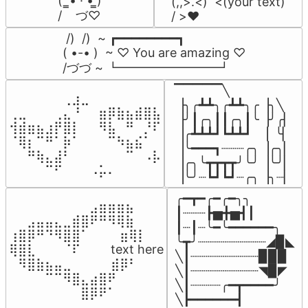
(  ̳• · • ̳)

(,,>.<)  <(your text)

/    づ♡
/ >❤️
 /)  /)  ~ ┏━━━━━━━━┓

( •-• )  ~ ♡ You are amazing ♡

/づづ ~ ┗━━━━━━━━┛
▔▔▔▔▔╲

⠀⠀⠀⠀⠀⠀⢀⣰⣀⠀⠀⠀⠀⠀⠀⠀⠀

▕╮╭┻┻╮╭┻┻╮╭▕╮╲

⢀⣀⠀⠀⠀⢀⣄⠘⠀⠀⣶⡿⣷⣦⣾⣿⣧

▕╯┃╭╮┃┃╭╮┃╰▕╯╭▏

⢺⣾⣶⣦⣰⡟⣿⡇⠀⠀⠻⣧⠀⠛⠀⡘⠏

▕╭┻┻┻┛┗┻┻┛  ▕  ╰▏

⠈⢿⡆⠉⠛⠁⡷⠁⠀⠀⠀⠉⠳⣦⣮⠁⠀

▕╰━━━┓┈┈┈╭╮▕╭╮▏

⠀⠀⠛⢷⣄⣼⠃⠀⠀⠀⠀⠀⠀⠉⠀⠠⡧

▕╭╮╰┳┳┳┳╯╰╯▕╰╯▏

⠀⠀⠀⠀⠉⠋⠀⠀⠀⠠⡥⠄⠀⠀⠀⠀⠀
▕╰╯┈┗┛┗┛┈╭╮▕╮┈▏
╭━┳━╭━╭━╮╮

⠀⠀⠀⠀⠀⠀⠀⠀⠀⣠⣶⣶⣶⣦⠀⠀

┃┈┈┈┣▅╋▅┫┃

⠀⠀⣠⣤⣤⣄⣀⣾⣿⠟⠛⠻⢿⣷⠀

┃┈┃┈╰━╰━━━━━━╮

⢰⣿⡿⠛⠙⠻⣿⣿⠁⠀⠀ ⠀⣶⢿⡇

╰┳╯┈┈┈┈┈┈┈┈┈◢▉◣

⢿⣿⣇⠀⠀⠀⠈⠏⠀⠀⠀ text here

╲┃┈┈┈┈┈┈┈┈┈▉▉▉

⠀⠻⣿⣷⣦⣤⣀⠀⠀⠀ ⠀⣾⡿⠃⠀

╲┃┈┈┈┈┈┈┈┈┈◥▉◤

⠀⠀⠀⠀⠉⠉⠻⣿⣄⣴⣿⠟⠀⠀⠀

╲┃┈┈┈┈╭━┳━━━━╯

⠀⠀⠀⠀⠀⠀⠀⠀⣿⡿⠟⠁⠀⠀⠀
╲┣━━━━━━┫﻿