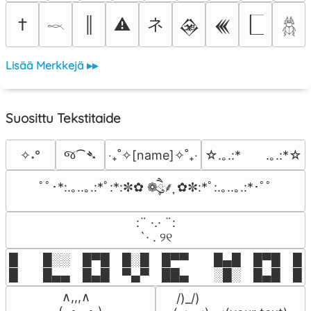
ネ
†
║
⚠
𒊲
𒌍
𓎖
𓆣
Lisää Merkkejä ▸▸
Suosittu Tekstitaide
જ⁀➴
✧˖°
‎‧₊˚✧[name]✧˚₊‧
☆.｡.:*　　.｡.:*☆
ﾟﾟ･*:.｡..｡.:*ﾟ:*:✼✿ ❁ཻུ۪۪⸙͎ ✿✼:*ﾟ:.｡..｡.:*･ﾟﾟ
⠀:¨ ·.· ¨:⠀

⠀ `· . ୨୧⠀
█  █░░ █▀█ █░█ █▀▀  █▄█ █▀█ █░█
█  █▄▄ █▄█ ▀▄▀ ██▄  ░█░ █▄█ █▄
 ∧,,,∧

 /)_/)
