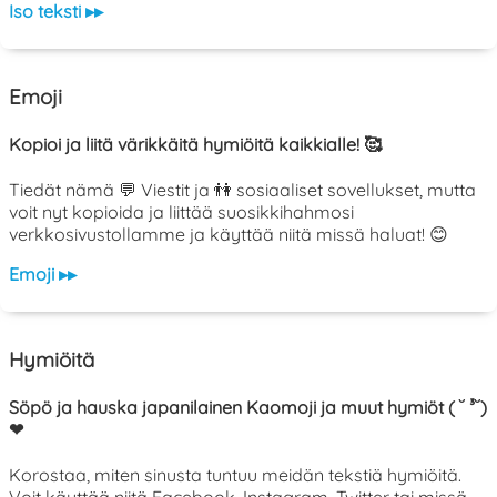
Iso teksti ▸▸
Emoji
Kopioi ja liitä värikkäitä hymiöitä kaikkialle! 🥰
Tiedät nämä 💬 Viestit ja 👫 sosiaaliset sovellukset, mutta
voit nyt kopioida ja liittää suosikkihahmosi
verkkosivustollamme ja käyttää niitä missä haluat! 😊
Emoji ▸▸
Hymiöitä
Söpö ja hauska japanilainen Kaomoji ja muut hymiöt ( ˘ ³˘)
❤
Korostaa, miten sinusta tuntuu meidän tekstiä hymiöitä.