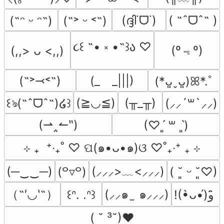
(ദ്ദി˙ᗜ˙)
( ˶ˆᗜˆ˵ )
(˶ᵔ ᵕ ᵔ˶)
(˶˃ ᵕ ˂˶)
૮꒰ ˶• ༝ •˶꒱ა ♡
(º﹃º)
(,,> ᴗ <,,)
(˶˃⤙˂˶)
(_　_|||)
(*ᴗ͈ˬᴗ͈)ꕤ*.ﾟ
(≧◡≦)
(╥_╥)
꒰ঌ(˶ˆᗜˆ˵)໒꒱
(⸝⸝´꒳`⸝⸝)
(⇀‸↼‶)
(♡ˊ͈ ꒳ ˋ͈)
⊹ ₊  ⁺‧₊˚ ♡ ପ(๑•ᴗ•๑)ଓ ♡˚₊‧⁺ ₊ ⊹
(─‿‿─)
(⸝⸝⸝>﹏<⸝⸝⸝)
(꒪▿꒪)
( ˘͈ ᵕ ˘͈♡)
（˶′◡‵˶）
(⸝⸝๑  ̫ ๑⸝⸝⸝)
꒰ᐢ. .ᐢ꒱
!(•̀ᴗ•́)و ̑̑
( ˘ ³˘)♥