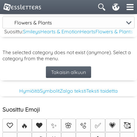
Flowers & Plants
Suosittu:
Smileys
Hearts & Emotion
Hearts
Flowers & Plants
The selected category does not exist (anymore). Select a
category from the menu.
Takaisin alkuun
Hymiöitä
Symbolit
Zalgo teksti
Teksti taidetta
Suosittu Emoji
♡
🔥
❤️
✨
🌸
🫧
✅
💗
🥰