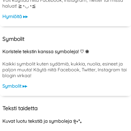
Voit käyttää niitä Facebook, Instagram, Twitter tai missä
haluat! ≧◔◡◔≦
Hymiöitä ▸▸
Symbolit
Koristele tekstin kanssa symboleja! ♡ ❀
Kaikki symbolit kuten sydämiä, kukkia, nuolia, esineet ja
paljon muuta! Käytä niitä Facebook, Twitter, Instagram tai
blogin virkaa!
Symbolit ▸▸
Teksti taidetta
Kuvat luotu tekstiä ja symboleja ୭̥⋆*｡