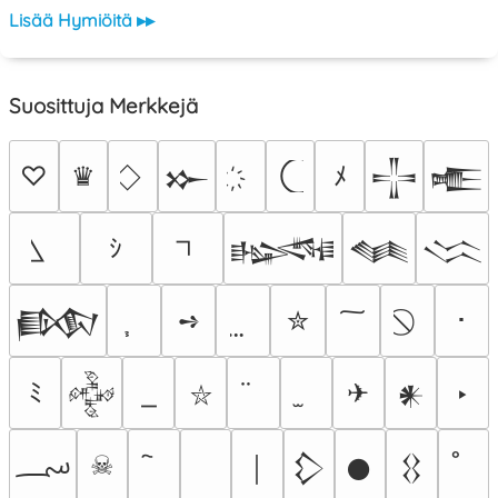
Lisää Hymiöitä ▸▸
Suosittuja Merkkejä
♡
♛
ﾒ
𒁍
𒋲
𒍫
ｼ
𒈙
𒈝
𒈱
➺
✮
･
𒁃
ﾐ
✈
‣
𒅒
𒀭
⛥
؄
☠
￨
𒁷
𒊹
𒌐