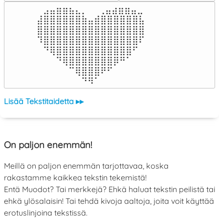
⠀⣠⣤⣶⣶⣦⣄⡀  ⠀⢀⣤⣴⣶⣶⣤⣀⠀

⣼⣿⣿⣿⣿⣿⣿⣷⣤⣾⣿⣿⣿⣿⣿⣿⣧

⣿⣿⣿⣿⣿⣿⣿⣿⣿⣿⣿⣿⣿⣿⣿⣿⣿

⠹⣿⣿⣿⣿⣿⣿⣿⣿⣿⣿⣿⣿⣿⣿⣿⠏

⠀⠙⢿⣿⣿⣿⣿⣿⣿⣿⣿⣿⣿⣿⣿⠋⠀

⠀⠀⠀⠙⢿⣿⣿⣿⣿⣿⣿⣿⡿⠛⠁⠀⠀

⠀⠀⠀⠀⠀⠉⢿⣿⣿⣿⠟⠋⠀⠀⠀⠀⠀

⠀⠀⠀⠀⠀⠀⠀⠙⠻⠁⠀⠀⠀⠀⠀⠀⠀⠀⠀⠀⠀⠀⠀
Lisää Tekstitaidetta ▸▸
On paljon enemmän!
Meillä on paljon enemmän tarjottavaa, koska
rakastamme kaikkea tekstin tekemistä!
Entä Muodot? Tai merkkejä? Ehkä haluat tekstin peilistä tai
ehkä ylösalaisin! Tai tehdä kivoja aaltoja, joita voit käyttää
erotuslinjoina tekstissä.