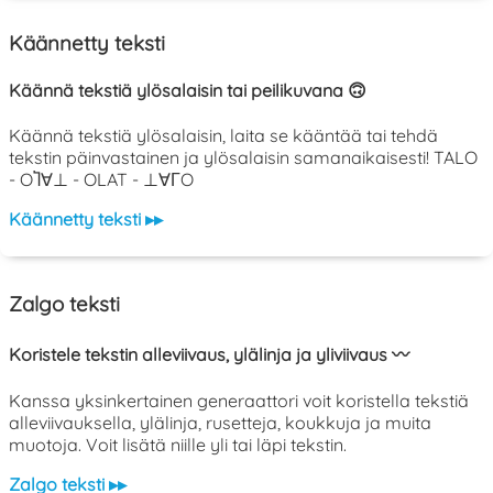
Käännetty teksti
Käännä tekstiä ylösalaisin tai peilikuvana 🙃
Käännä tekstiä ylösalaisin, laita se kääntää tai tehdä
tekstin päinvastainen ja ylösalaisin samanaikaisesti! TALO
- OႨ∀⊥ - OLAT - ⊥∀ΓO
Käännetty teksti ▸▸
Zalgo teksti
Koristele tekstin alleviivaus, ylälinja ja yliviivaus 〰️
Kanssa yksinkertainen generaattori voit koristella tekstiä
alleviivauksella, ylälinja, rusetteja, koukkuja ja muita
muotoja. Voit lisätä niille yli tai läpi tekstin.
Zalgo teksti ▸▸