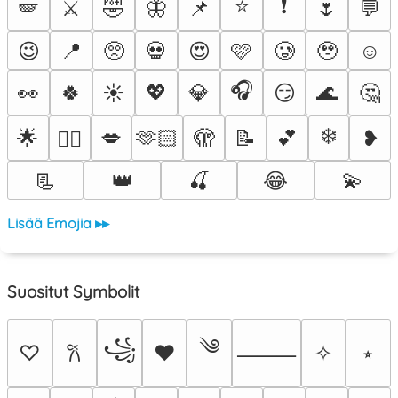
⭐
❗
🪽
⚔️
🤣
🦋
📌
🌷
💬
😉
📍
🥺
💀
😍
🩷
🥲
🥹
☺️
🎧
👀
🍀
☀️
💖
💎
😏
🌊
🤔
❄️
🌟
💋
🫶🏻
🫣
📝
💕
❥
❤️‍🔥
📃
👑
🍒
😂
💫
Lisää Emojia ▸▸
Suositut Symbolit
༄
꧁
♡
♥
✧
⭒
𐙚
⸻