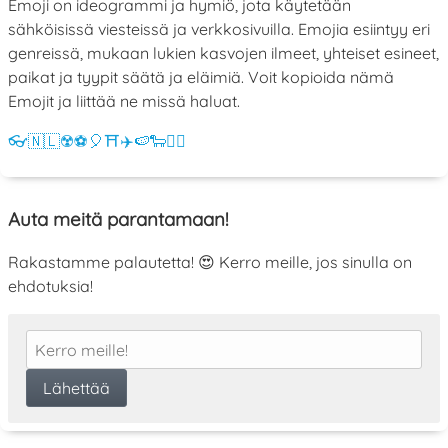
Emoji on ideogrammi ja hymiö, jota käytetään
sähköisissä viesteissä ja verkkosivuilla. Emojia esiintyy eri
genreissä, mukaan lukien kasvojen ilmeet, yhteiset esineet,
paikat ja tyypit säätä ja eläimiä. Voit kopioida nämä
Emojit ja liittää ne missä haluat.
👓
🇳🇱
☢️
⚽
🎈
⛩️
✈️
🍉
🐑
💁‍♀️
Auta meitä parantamaan!
Rakastamme palautetta! 😍 Kerro meille, jos sinulla on
ehdotuksia!