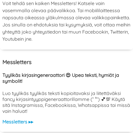
Voit tehdä sen kaiken Messletters! Katsele vain
vasemmalla olevaa päävalikkoa. Tai mobiililaitteessa
napsauta oikeassa yläkulmassa olevaa valikkopainiketta.
Jos sinulla on ehdotuksia tai kysymyksiä, voit ottaa meihin
yhteyttä joko yhteystiedon tai muun Facebookin, Twitterin,
Youtubein jne.
Messletters
Tyylikäs kirjasingeneraattori 😍 Upea teksti, hymiöt ja
symbolit!
Luo tyylikäs tyylikäs teksti kopioitavaksi ja liitettäväksi
fancy kirjasintyyppigeneraattorillamme (˘ ³˘) 💕💯 Käytä
sitä Instagramissa, Facebookissa, Whatsappissa tai missä
vain haluat!
Messletters ▸▸