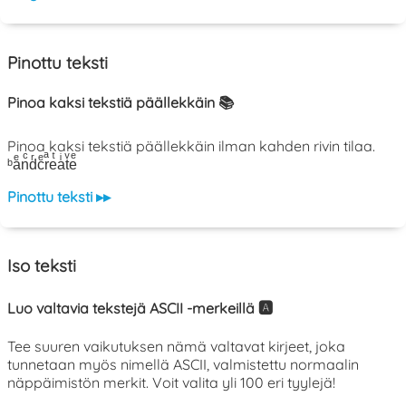
Pinottu teksti
Pinoa kaksi tekstiä päällekkäin 📚
Pinoa kaksi tekstiä päällekkäin ilman kahden rivin tilaa.
ᵇaͤnͨdͬcͤrͣeͭaͥtͮeͤ
Pinottu teksti ▸▸
Iso teksti
Luo valtavia tekstejä ASCII -merkeillä 🅰️
Tee suuren vaikutuksen nämä valtavat kirjeet, joka
tunnetaan myös nimellä ASCII, valmistettu normaalin
näppäimistön merkit. Voit valita yli 100 eri tyylejä!