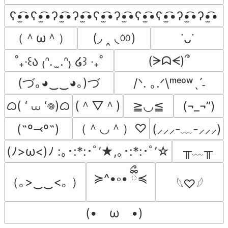
ʕ•̫͡•ʕ•̫͡•ʔ•̫͡•ʔ•̫͡•ʕ•̫͡•ʔ•̫͡•ʕ•̫͡•ʕ•̫͡•ʔ•̫͡•ʔ•̫͡•
（＾ω＾）
(◞ ‸ ◟ㆀ)
˙ᴗ˙
(ᗒᗣᗕ)՞
˚₊‧꒰ა ₍ᐢ.  ̫.ᐢ₎ ໒꒱ ‧₊˚
(づ｡◕‿‿◕｡)づ
/ᐠ. ｡.ᐟ\ᵐᵉᵒʷˎˊ˗
ᜊ( ‘ ⩊ ‘𖦹)ᜊ
(＾▽＾)
≧◡≦
(¬_¬”)
（＾◡＾）♡
(˶º⤙º˶)
(⸝⸝⸝-﹏-⸝⸝⸝)
╥﹏╥
(ﾉ>ω<)ﾉ :｡･:*:･ﾟ’★,｡･:*:･ﾟ’☆
≽^•༚• ྀིྀ≼
（｡>‿‿<｡ ）
𓆩♡𓆪
(•　ω　•)