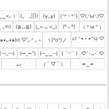
‿‿<｡ ）
(_　_|||)
(╥_╥)
♡(.◜ω◝.)♡
(˶˃ ᵕ ˂˶)
 ‸ ◟ㆀ)
(º﹃º)
（＾ω＾）
(≧◡≦)
(,,> ᴗ <,,)
૮꒰ ˶• ༝ •˶꒱ა ♡
ヽ(^o^)ノ
ପ(๑•ᴗ•๑)ଓ ♡˚₊‧⁺ ₊ ⊹
(￢_￢)
( ´﹀` )
(⇀‸↼‶)
(─‿‿─)
♡´･ᴗ･`♡
（⌒▽⌒）
ﺕ
≖‿≖