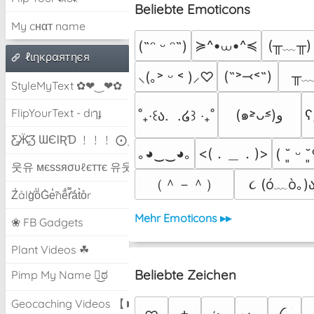
Beliebte Emoticons
My cнαт name
≽^•⩊•^≼
(╥﹏╥)
(˶ᵔ ᵕ ᵔ˶)
ℓιηкραятηєя
╥
(˶˃⤙˂˶)
⸜(｡˃ ᵕ ˂ )⸝♡
StyleMyText ✿❤‿❤✿
FlipYourText - dıๅɟ
(๑˃̵ᴗ˂̵)و
ʕ•
˚₊‧꒰ა.  .໒꒱ ‧₊˚
Ƹ̵̡Ӝ̵̨̄Ʒ ƜЄƖƦƊ ﹗﹗﹗ ⨀_⨀
<(．＿．)>
｡◕‿‿◕｡
( ˘͈ ᵕ 
웃유 мєѕѕяσυℓєттє 유웃
（＾－＾）
૮ (ó﹏ò｡)ა
Z̾ảlg̀͐oͧG̀e̒̃nȅ̐r͌̑á͑t͛o̊r
Mehr Emoticons ▸▸
❀ FB Gadgets
Plant Videos ☘
Beliebte Zeichen
Pimp My Name ಠ͜ಠ
Geocaching Videos 【►】