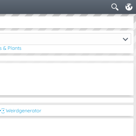
s & Plants
◔͜͡◔ Weirdgenerator