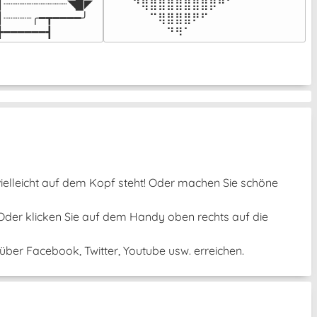
┃┈┈┈┈┈┈┈┈┈◥▉◤

⠀⠀⠀⠙⢿⣿⣿⣿⣿⣿⣿⣿⡿⠛⠁⠀⠀

┃┈┈┈┈╭━┳━━━━╯

⠀⠀⠀⠀⠀⠉⢿⣿⣿⣿⠟⠋⠀⠀⠀⠀⠀

┣━━━━━━┫﻿
⠀⠀⠀⠀⠀⠀⠀⠙⠻⠁⠀⠀⠀⠀⠀⠀⠀⠀⠀⠀⠀⠀⠀
 vielleicht auf dem Kopf steht! Oder machen Sie schöne
 Oder klicken Sie auf dem Handy oben rechts auf die
ber Facebook, Twitter, Youtube usw. erreichen.