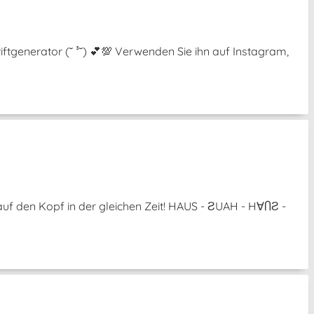
ftgenerator (˘ ³˘) 💕💯 Verwenden Sie ihn auf Instagram,
uf den Kopf in der gleichen Zeit! HAUS - ƧUAH - H∀ႶƧ -