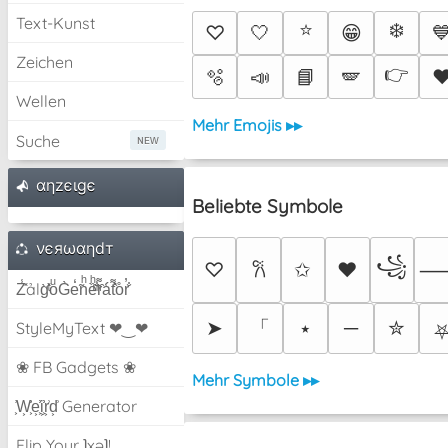
Text-Kunst
⭐
❄️
♡
🤍
😁

Zeichen
👉
🫧
📣
📘
🪽
♥
Wellen
Mehr Emojis ▸▸
Suche
αηzєιgє
Beliebte Symbole
νєяωαηdт
꧁
♡
✩
♥
𐙚
Z̾̽ảlg̀͐ͭ̽oͧG̀e̒̃nͪȅͪͫ̏̐r͌̑á͑t͌̑͛o̊r̓̐
「
➤
⭑
─
✮
StyleMyText ❤‿❤
❀ FB Gadgets ❀
Mehr Symbole ▸▸
͕͗W͕͕͗͗e͕͕͗͗i͕͕͗͗r͕͗d͕͗ Generator
Flip Your ʇxəʇ!