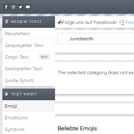
мєιηєм тєкѕт
Folge uns auf Facebook! ◔͜͡◔
Fac
Messletters
Juneteenth
Gespiegelter Text
Zalgo Text
Gestapelten Text
The selected category does not ex
Große Schrift
тєχт-кυηѕт
Emoji
Emoticons
Beliebte Emojis
Symbole