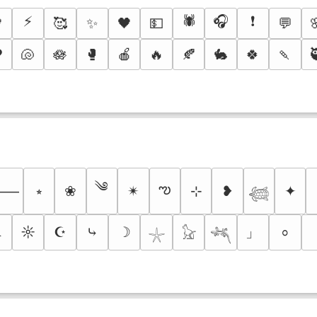
⚡
🕷️
🎧
❗

🥰
✨
🖤
💵
💬
️
🐚
🪷
🥊
🍎
🔥
🍂
🐇
🍀
🍡
༄
ఌ
⭒
❀
✴︎
⊹
❥
✦
⸻
𓆉
」
☼
☪
⤷
☽
⸰
⛧
𓇼
𓃠
𓆈