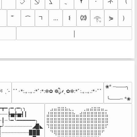
ネ
（
٠
𐊵
⒇
）
…
𐌔
⋟
𓂀
￨
❀° ┄───╮

 ˎˊ-
ﾟﾟ･*:.｡..｡.:*ﾟ:*:✼✿ ❁ཻུ۪۪⸙͎ ✿✼:*ﾟ:.｡..｡.:*･ﾟﾟ
 ╰───┄ °❀
━┳━╭━╭━╮╮

⠀⣠⣤⣶⣶⣦⣄⡀  ⠀⢀⣤⣴⣶⣶⣤⣀⠀

┈┈┈┣▅╋▅┫┃

⣼⣿⣿⣿⣿⣿⣿⣷⣤⣾⣿⣿⣿⣿⣿⣿⣧

┈┃┈╰━╰━━━━━━╮

⣿⣿⣿⣿⣿⣿⣿⣿⣿⣿⣿⣿⣿⣿⣿⣿⣿

┳╯┈┈┈┈┈┈┈┈┈◢▉◣

⠹⣿⣿⣿⣿⣿⣿⣿⣿⣿⣿⣿⣿⣿⣿⣿⠏

┃┈┈┈┈┈┈┈┈┈▉▉▉

⠀⠙⢿⣿⣿⣿⣿⣿⣿⣿⣿⣿⣿⣿⣿⠋⠀
