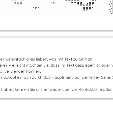
⠀⠀⠛⢷⣄⣼⠃⠀⠀⠀⠀⠀⠀⠉⠀⠠⡧

╲
⠀⠀⠀⠀⠉⠉⠻⣿⣄⣴⣿⠟⠀⠀⠀

⠀⠀⠀⠀⠉⠋⠀⠀⠀⠠⡥⠄⠀⠀⠀⠀⠀
╲
⠀⠀⠀⠀⠀⠀⠀⠀⣿⡿⠟⠁⠀⠀⠀⠀
╲
il wir einfach alles lieben, was mit Text zu tun hat!
e? Vielleicht möchten Sie, dass Ihr Text gespiegelt ist, oder
 Text verwenden können.
un! Schaut einfach durch das Hauptmenü auf der linken Seite.
aben, können Sie uns entweder über die Kontaktseite oder ü