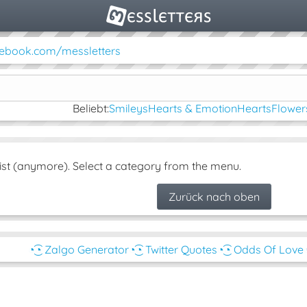
ebook.com/messletters
Beliebt:
Smileys
Hearts & Emotion
Hearts
Flower
ist (anymore). Select a category from the menu.
Zurück nach oben
◔͜͡◔ Zalgo Generator
◔͜͡◔ Twitter Quotes
◔͜͡◔ Odds Of Love