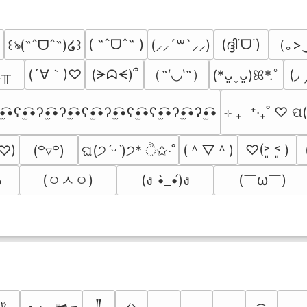
（｡>
( ˶ˆᗜˆ˵ )
(ദ്ദി˙ᗜ˙)
꒰ঌ(˶ˆᗜˆ˵)໒꒱
(⸝⸝´꒳`⸝⸝)
﹏╥
(´∀｀)♡
（˶′◡‵˶）
(◞
(ᗒᗣᗕ)՞
(*ᴗ͈ˬᴗ͈)ꕤ*.ﾟ
̫͡•ʕ•̫͡•ʔ•̫͡•ʔ•̫͡•ʕ•̫͡•ʔ•̫͡•ʕ•̫͡•ʕ•̫͡•ʔ•̫͡•ʔ•̫͡•
⊹ ₊  ⁺‧₊˚ ♡ 
(＾▽＾)
♡(˃͈ ˂͈ )
˘͈♡)
(꒪▿꒪)
ଘ(੭ˊᵕˋ)੭* ੈ✩‧˚
 
(ㅇㅅㅇ)
(￣ω￣﻿)
(ง •̀_•́)ง