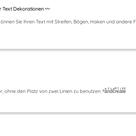
r Text Dekorationen 〰️
önnen Sie Ihren Text mit Streifen, Bögen, Haken und andere 
hne den Platz von zwei Linien zu benutzen. ᵇaͤnͨdͬcͤrͣeͭaͥtͮeͤ