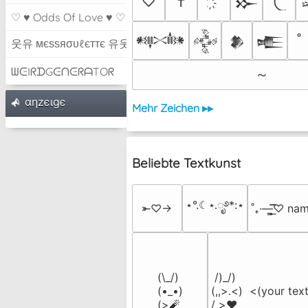
♡
†
𒁍
♡ ♥ Odds Of Love ♥ ♡
𒀰
𒅒
𒆎
𒍫
웃유 мєѕѕяσυℓєттє 유웃
ᗯᕮIᖇᗪGᕮᑎᕮᖇᗩTOᖇ
～
αηzєιgє
Mehr Zeichen ▸▸
Beliebte Textkunst
⋆°.☾⋆.ೃ࿔*:⋆
⤜♡→
˚₊·—̳͟͞͞♡ na
(\_/)

 /)_/)

(•_•)

(,,>.<)  <(your text
(>🧨
/ >❤️