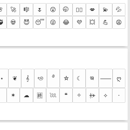
🌸
🚀
🎼
🌷
😲
🤭
💋
💫
💦
❤️‍🔥
🥷
💀
😈
😴
😜
😂
💜
💥
💪
😩
࿔
ఇ
⋆
❦
𝄞
ৎ୭
☆
☾
ღ
⸺
✶
☁
❝
✧
ᚐ҉ᚐ
⟡
⸱
🈡
𓆙