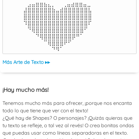
⠀⣠⣤⣶⣶⣦⣄⡀  ⠀⢀⣤⣴⣶⣶⣤⣀⠀

⣼⣿⣿⣿⣿⣿⣿⣷⣤⣾⣿⣿⣿⣿⣿⣿⣧

⣿⣿⣿⣿⣿⣿⣿⣿⣿⣿⣿⣿⣿⣿⣿⣿⣿

⠹⣿⣿⣿⣿⣿⣿⣿⣿⣿⣿⣿⣿⣿⣿⣿⠏

⠀⠙⢿⣿⣿⣿⣿⣿⣿⣿⣿⣿⣿⣿⣿⠋⠀

⠀⠀⠀⠙⢿⣿⣿⣿⣿⣿⣿⣿⡿⠛⠁⠀⠀

⠀⠀⠀⠀⠀⠉⢿⣿⣿⣿⠟⠋⠀⠀⠀⠀⠀

⠀⠀⠀⠀⠀⠀⠀⠙⠻⠁⠀⠀⠀⠀⠀⠀⠀⠀⠀⠀⠀⠀⠀
Más Arte de Texto ▸▸
¡Hay mucho más!
Tenemos mucho más para ofrecer, ¡porque nos encanta
todo lo que tiene que ver con el texto!
¿Qué hay de Shapes? O personajes? ¡Quizás quieras que
tu texto se refleje, o tal vez al revés! O crea bonitas ondas
que puedas usar como líneas separadoras en el texto.