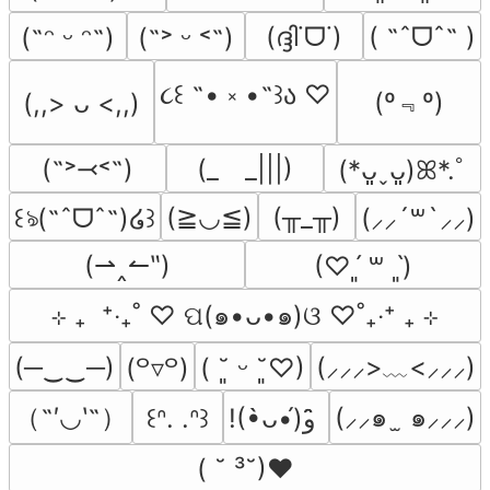
(ദ്ദി˙ᗜ˙)
( ˶ˆᗜˆ˵ )
(˶ᵔ ᵕ ᵔ˶)
(˶˃ ᵕ ˂˶)
૮꒰ ˶• ༝ •˶꒱ა ♡
(º﹃º)
(,,> ᴗ <,,)
(˶˃⤙˂˶)
(_　_|||)
(*ᴗ͈ˬᴗ͈)ꕤ*.ﾟ
(≧◡≦)
(╥_╥)
꒰ঌ(˶ˆᗜˆ˵)໒꒱
(⸝⸝´꒳`⸝⸝)
(⇀‸↼‶)
(♡ˊ͈ ꒳ ˋ͈)
⊹ ₊  ⁺‧₊˚ ♡ ପ(๑•ᴗ•๑)ଓ ♡˚₊‧⁺ ₊ ⊹
(─‿‿─)
(⸝⸝⸝>﹏<⸝⸝⸝)
(꒪▿꒪)
( ˘͈ ᵕ ˘͈♡)
（˶′◡‵˶）
(⸝⸝๑  ̫ ๑⸝⸝⸝)
꒰ᐢ. .ᐢ꒱
!(•̀ᴗ•́)و ̑̑
( ˘ ³˘)♥