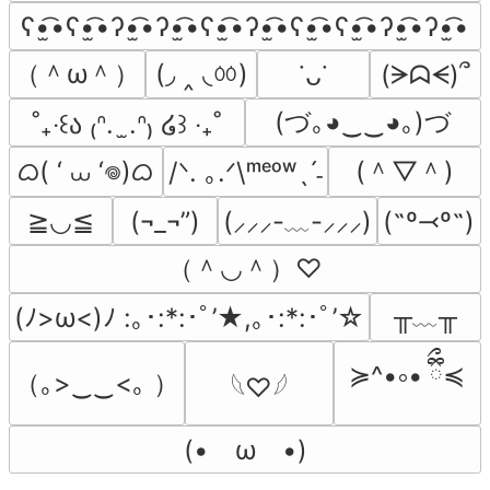
ʕ•̫͡•ʕ•̫͡•ʔ•̫͡•ʔ•̫͡•ʕ•̫͡•ʔ•̫͡•ʕ•̫͡•ʕ•̫͡•ʔ•̫͡•ʔ•̫͡•
（＾ω＾）
(◞ ‸ ◟ㆀ)
(ᗒᗣᗕ)՞
˙ᴗ˙
(づ｡◕‿‿◕｡)づ
˚₊‧꒰ა ₍ᐢ.  ̫.ᐢ₎ ໒꒱ ‧₊˚
ᜊ( ‘ ⩊ ‘𖦹)ᜊ
(＾▽＾)
/ᐠ. ｡.ᐟ\ᵐᵉᵒʷˎˊ˗
≧◡≦
(¬_¬”)
(˶º⤙º˶)
(⸝⸝⸝-﹏-⸝⸝⸝)
（＾◡＾）♡
╥﹏╥
(ﾉ>ω<)ﾉ :｡･:*:･ﾟ’★,｡･:*:･ﾟ’☆
≽^•༚• ྀིྀ≼
（｡>‿‿<｡ ）
𓆩♡𓆪
(•　ω　•)