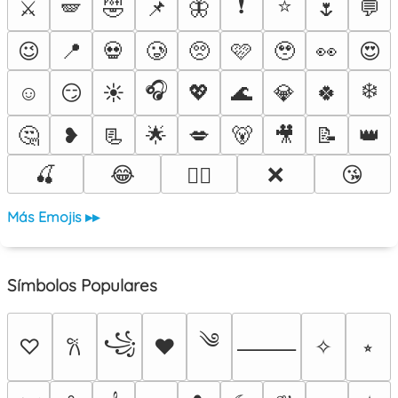
❗
⭐
⚔️
🪽
🤣
📌
🦋
🌷
💬
😉
📍
💀
🥲
🥺
🩷
🥹
👀
😍
🎧
❄️
☺️
😏
☀️
💖
🌊
💎
🍀
🤔
❥
📃
🌟
💋
🐻
🎥
📝
👑
🍒
😂
❌
😘
❤️‍🔥
Más Emojis ▸▸
Símbolos Populares
༄
꧁
♡
♥
✧
⭒
𐙚
⸻