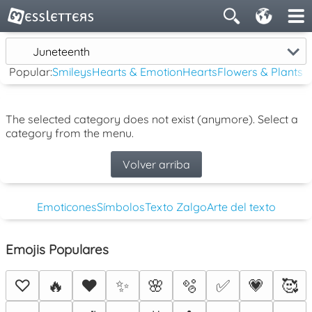
Juneteenth
Popular:
Smileys
Hearts & Emotion
Hearts
Flowers & Plants
The selected category does not exist (anymore). Select a
category from the menu.
Volver arriba
Emoticones
Símbolos
Texto Zalgo
Arte del texto
Emojis Populares
♡
🔥
❤️
✨
🌸
🫧
✅
💗
🥰