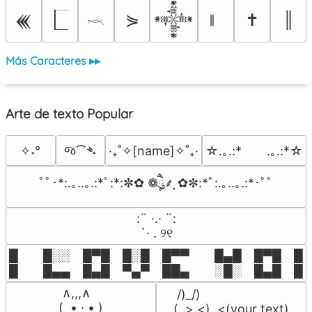
⋟
✝
║
𒌍
𒀱
𓎖
Más Caracteres ▸▸
Arte de texto Popular
જ⁀➴
✧˖°
‎‧₊˚✧[name]✧˚₊‧
☆.｡.:*　　.｡.:*☆
ﾟﾟ･*:.｡..｡.:*ﾟ:*:✼✿ ❁ཻུ۪۪⸙͎ ✿✼:*ﾟ:.｡..｡.:*･ﾟﾟ
⠀:¨ ·.· ¨:⠀

⠀ `· . ୨୧⠀
█  █░░ █▀█ █░█ █▀▀  █▄█ █▀█ █░█
█  █▄▄ █▄█ ▀▄▀ ██▄  ░█░ █▄█ █▄
 ∧,,,∧

 /)_/)

(  ̳• · • ̳)

(,,>.<)  <(your text)
