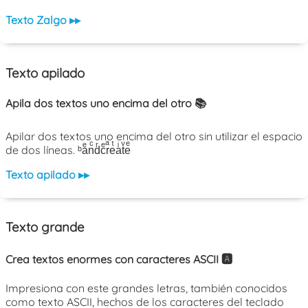
Texto Zalgo ▸▸
Texto apilado
Apila dos textos uno encima del otro 📚
Apilar dos textos uno encima del otro sin utilizar el espacio
de dos líneas. ᵇaͤnͨdͬcͤrͣeͭaͥtͮeͤ
Texto apilado ▸▸
Texto grande
Crea textos enormes con caracteres ASCII 🅰️
Impresiona con este grandes letras, también conocidos
como texto ASCII, hechos de los caracteres del teclado