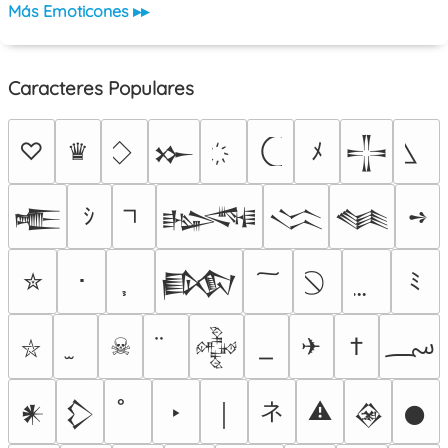
Más Emoticones ▸▸
Caracteres Populares
♡
♛
ﾒ
𒁍
𒋲
ｼ
➺
𒍫
𒈙
𒈱
𒈝
✮
･
ﾐ
𒁃
؄
☠
✈
†
𒅒
⛥
ネ
‣
⚠
𒀭
𒁷
￨
𒊲
𒊹