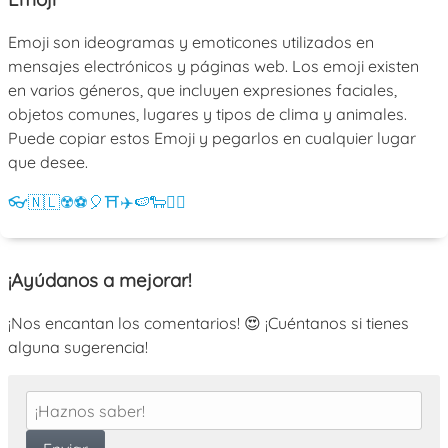
Emoji son ideogramas y emoticones utilizados en
mensajes electrónicos y páginas web. Los emoji existen
en varios géneros, que incluyen expresiones faciales,
objetos comunes, lugares y tipos de clima y animales.
Puede copiar estos Emoji y pegarlos en cualquier lugar
que desee.
👓
🇳🇱
☢️
⚽
🎈
⛩️
✈️
🍉
🐑
💁‍♀️
¡Ayúdanos a mejorar!
¡Nos encantan los comentarios! 😍 ¡Cuéntanos si tienes
alguna sugerencia!