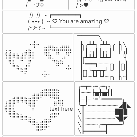
/    づ♡
/ >❤️
 /)  /)  ~ ┏━━━━━━━━┓

( •-• )  ~ ♡ You are amazing ♡

/づづ ~ ┗━━━━━━━━┛
▔▔▔▔▔╲

⠀⠀⠀⠀⠀⠀⢀⣰⣀⠀⠀⠀⠀⠀⠀⠀⠀

▕╮╭┻┻╮╭┻┻╮╭▕╮╲

⢀⣀⠀⠀⠀⢀⣄⠘⠀⠀⣶⡿⣷⣦⣾⣿⣧

▕╯┃╭╮┃┃╭╮┃╰▕╯╭▏

⢺⣾⣶⣦⣰⡟⣿⡇⠀⠀⠻⣧⠀⠛⠀⡘⠏

▕╭┻┻┻┛┗┻┻┛  ▕  ╰▏

⠈⢿⡆⠉⠛⠁⡷⠁⠀⠀⠀⠉⠳⣦⣮⠁⠀

▕╰━━━┓┈┈┈╭╮▕╭╮▏

⠀⠀⠛⢷⣄⣼⠃⠀⠀⠀⠀⠀⠀⠉⠀⠠⡧

▕╭╮╰┳┳┳┳╯╰╯▕╰╯▏

⠀⠀⠀⠀⠉⠋⠀⠀⠀⠠⡥⠄⠀⠀⠀⠀⠀
▕╰╯┈┗┛┗┛┈╭╮▕╮┈▏
╭━┳━╭━╭━╮╮

⠀⠀⠀⠀⠀⠀⠀⠀⠀⣠⣶⣶⣶⣦⠀⠀

┃┈┈┈┣▅╋▅┫┃

⠀⠀⣠⣤⣤⣄⣀⣾⣿⠟⠛⠻⢿⣷⠀

┃┈┃┈╰━╰━━━━━━╮

⢰⣿⡿⠛⠙⠻⣿⣿⠁⠀⠀ ⠀⣶⢿⡇

╰┳╯┈┈┈┈┈┈┈┈┈◢▉◣

⢿⣿⣇⠀⠀⠀⠈⠏⠀⠀⠀ text here

╲┃┈┈┈┈┈┈┈┈┈▉▉▉

⠀⠻⣿⣷⣦⣤⣀⠀⠀⠀ ⠀⣾⡿⠃⠀

╲┃┈┈┈┈┈┈┈┈┈◥▉◤

⠀⠀⠀⠀⠉⠉⠻⣿⣄⣴⣿⠟⠀⠀⠀

╲┃┈┈┈┈╭━┳━━━━╯

⠀⠀⠀⠀⠀⠀⠀⠀⣿⡿⠟⠁⠀⠀⠀
╲┣━━━━━━┫﻿