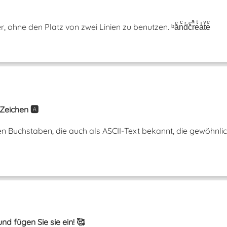
hne den Platz von zwei Linien zu benutzen. ᵇaͤnͨdͬcͤrͣeͭaͥtͮeͤ
Zeichen 🅰️
n Buchstaben, die auch als ASCII-Text bekannt, die gewöhnli
nd fügen Sie sie ein! 🥰