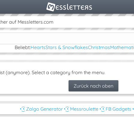
cher auf Messletters.com
Beliebt:
Hearts
Stars & Snowflakes
Christmas
Mathemati
ist (anymore). Select a category from the menu.
Zurück nach oben
◔͜͡◔ Zalgo Generator
◔͜͡◔ Messroulette
◔͜͡◔ FB Gadgets
◔