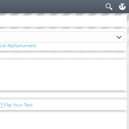
cal Alphanumeric
͜͡◔ Flip Your Text