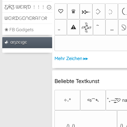
Ƹ̵̡Ӝ̵̨̄Ʒ ƜЄƖƦƊ ﹗﹗﹗ ⨀_⨀
♡
♛
𒁍
ᗯᕮIᖇᗪGᕮᑎᕮᖇᗩTOᖇ
⚠
𒅒
❀ FB Gadgets
αηzєιgє
Mehr Zeichen ▸▸
Beliebte Textkunst
✧˖°
જ⁀➴
˚₊·—̳͟͞͞♡ 
 /) 
 /)_/)
