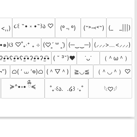
૮꒰ ˶• ༝ •˶꒱ა ♡
(º﹃º)
(˶˃⤙˂˶)
(_　_|||)
 <,,)
•๑)ଓ ♡˚₊‧⁺ ₊ ⊹
(─‿‿─)
(⸝⸝⸝>﹏<⸝⸝⸝)
(♡ˊ͈ ꒳ ˋ͈)
（＾ω＾）
ʔ•̫͡•ʕ•̫͡•ʕ•̫͡•ʔ•̫͡•ʔ•̫͡•
( ˘ ³˘)♥
˙ᴗ˙
ᜊ( ‘ ⩊ ‘𖦹)ᜊ
(＾▽＾)
（＾◡＾）♡
¬”)
≧◡≦
≽^•༚• ྀིྀ≼
˚₊‧꒰ა.  .໒꒱ ‧₊˚
𓆩♡𓆪