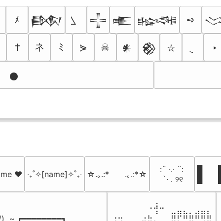
ﾒ
➺
𒁃
𒋲
𒍫
𒈙

ネ
†
ﾐ
⋟
☠
‣
𒀭
𒆙
⛥
𒊹
⠀:¨ ·.· ¨:⠀

█  █
name ♥️
‎‧₊˚✧[name]✧˚₊‧
☆.｡.:*　　.｡.:*☆
⠀ `· . ୨୧⠀
█  
⠀⠀⠀⠀⠀⠀⢀⣰⣀⠀⠀⠀⠀⠀⠀⠀⠀

⢀⣀⠀⠀⠀⢀⣄⠘⠀⠀⣶⡿⣷⣦⣾⣿⣧

 /)  ~ ┏━━━━━━━━┓
