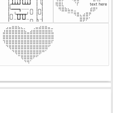
▕╭┻┻┻┛┗┻┻┛  ▕  ╰▏

⢿⣿⣇⠀⠀⠀⠈⠏⠀⠀⠀ text here

▕╰━━━┓┈┈┈╭╮▕╭╮▏

⠀⠻⣿⣷⣦⣤⣀⠀⠀⠀ ⠀⣾⡿⠃⠀

▕╭╮╰┳┳┳┳╯╰╯▕╰╯▏

⠀⠀⠀⠀⠉⠉⠻⣿⣄⣴⣿⠟⠀⠀⠀

▕╰╯┈┗┛┗┛┈╭╮▕╮┈▏
⠀⠀⠀⠀⠀⠀⠀⠀⣿⡿⠟⠁⠀⠀⠀
⠀⣠⣤⣶⣶⣦⣄⡀  ⠀⢀⣤⣴⣶⣶⣤⣀⠀

⣼⣿⣿⣿⣿⣿⣿⣷⣤⣾⣿⣿⣿⣿⣿⣿⣧

⣿⣿⣿⣿⣿⣿⣿⣿⣿⣿⣿⣿⣿⣿⣿⣿⣿

⠹⣿⣿⣿⣿⣿⣿⣿⣿⣿⣿⣿⣿⣿⣿⣿⠏

⠀⠙⢿⣿⣿⣿⣿⣿⣿⣿⣿⣿⣿⣿⣿⠋⠀

⠀⠀⠀⠙⢿⣿⣿⣿⣿⣿⣿⣿⡿⠛⠁⠀⠀

⠀⠀⠀⠀⠀⠉⢿⣿⣿⣿⠟⠋⠀⠀⠀⠀⠀

⠀⠀⠀⠀⠀⠀⠀⠙⠻⠁⠀⠀⠀⠀⠀⠀⠀⠀⠀⠀⠀⠀⠀