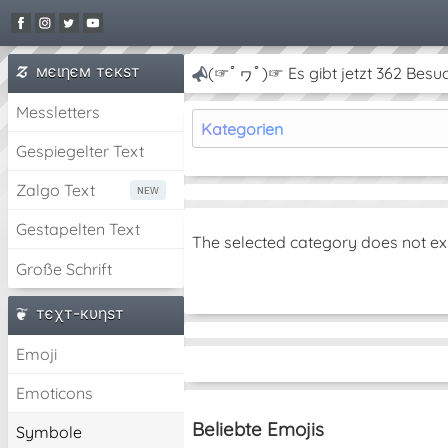
мєιηєм тєкѕт
(☞ﾟヮﾟ)☞ Es gibt jetzt 362 Besu
Messletters
Kategorien
Gespiegelter Text
Zalgo Text
Gestapelten Text
The selected category does not ex
Große Schrift
тєχт-кυηѕт
Emoji
Emoticons
Beliebte Emojis
Symbole