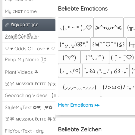
Beliebte Emoticons
My cнαт name
ℓιηкραятηєя
≽^•⩊•^≼
(╥
⸜(｡˃ ᵕ ˂ )⸝♡
Z̾ảlg̀͐oͧG̀e̒̃nȅ̐r͌̑á͑t͛o̊r
(╥
(*ᴗ͈ˬᴗ͈)ꕤ*.ﾟ
꒰ঌ(˶ˆᗜˆ˵)໒꒱
♡ ♥ Odds Of Love ♥ ♡
（˶′◡‵˶）
(꒪▿꒪)
( ˘͈ ᵕ ˘͈♡)
Pimp My Name ಠ͜ಠ
(◞ ‸ ◟ㆀ)
(
˚₊‧꒰ა ₍ᐢ.  ̫.ᐢ₎ ໒꒱ ‧₊˚
Plant Videos ☘
웃유 мєѕѕяσυℓєттє 유웃
(⸝⸝⸝-﹏-⸝⸝⸝)
(ﾉ>ω<)ﾉ :｡･
Geocaching Videos 【►】
Mehr Emoticons ▸▸
StyleMyText ✿❤‿❤✿
웃유 мєѕѕяσυℓєттє 유웃
Beliebte Zeichen
FlipYourText - dıๅɟ