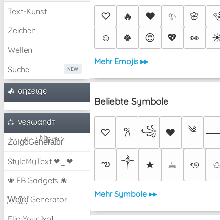
Text-Kunst
♡
🔥
❤️
✨
🌸

Zeichen
☺️
🍀
😍
💖
👀
☀
Wellen
Mehr Emojis ▸▸
Suche
αηzєιgє
Beliebte Symbole
νєяωαηdт
༄
꧁
♡
♥
𐙚
Z̾̽ảlg̀͐ͭ̽oͧG̀e̒̃nͪȅͪͫ̏̐r͌̑á͑t͌̑͛o̊r̓̐
༒︎
StyleMyText ❤‿❤
ఌ
★
☕︎
ৎ୭
❀ FB Gadgets ❀
Mehr Symbole ▸▸
͕͗W͕͕͗͗e͕͕͗͗i͕͕͗͗r͕͗d͕͗ Generator
Flip Your ʇxəʇ!