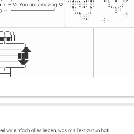
⢺⣾⣶⣦⣰⡟⣿⡇⠀⠀⠻⣧⠀⠛⠀⡘⠏

-• )  ~ ♡ You are amazing ♡

⠈⢿⡆⠉⠛⠁⡷⠁⠀⠀⠀⠉⠳⣦⣮⠁⠀

づ ~ ┗━━━━━━━━┛
⠀⠀⠛⢷⣄⣼⠃⠀⠀⠀⠀⠀⠀⠉⠀⠠⡧

⠀⠀⠀⠀⠉⠋⠀⠀⠀⠠⡥⠄⠀⠀⠀⠀⠀
━╭━╮╮

▅╋▅┫┃

━╰━━━━━━╮

┈┈┈┈┈┈┈◢▉◣

┈┈┈┈┈┈▉▉▉

┈┈┈┈┈┈◥▉◤

┈╭━┳━━━━╯

━━━┫﻿
il wir einfach alles lieben, was mit Text zu tun hat!