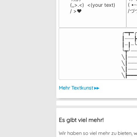
( •
(,,>.<)  <(your text)

/づ
/ >❤️
╭━┳━╭
┃┈┈┈┣
┃┈┃┈╰
╰┳╯┈┈
╲┃┈┈┈
╲┃┈┈┈
╲┃┈┈┈
╲┣━━━
Mehr Textkunst ▸▸
Es gibt viel mehr!
Wir haben so viel mehr zu bieten, we