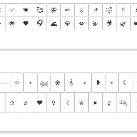
⭐

✅
💗
🥰
🦋
🪽
⚔️
📌
🤣
🎧
️
🌟
🖤
🌊
💎
💋
💫
🎥
🌿
✧
⭒
❀
𝄞
⭑
❥
⋆
☾
⸻
𓆉
✩
✰
♬
❤
✞
ﾐ
✮
➤
𝜉
𓆈