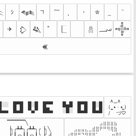
ｼ
･
✮

𒈝
؄
✈
𒁷
𒈑
𒀱
𓆣
𒌍
 ∧,,,∧

░░ █▀█ █░█ █▀▀  █▄█ █▀█ █░█

(  ̳• · • ̳)

█▄▄ █▄█ ▀▄▀ ██▄  ░█░ █▄█ █▄█
/    づ♡
▔▔▔▔▔╲

⠀⠀⠀⠀⠀⠀⠀⠀⠀⣠⣶⣶⣶⣦⠀⠀

▕╮╭┻┻╮╭┻┻╮╭▕╮╲

⠀⠀⣠⣤⣤⣄⣀⣾⣿⠟⠛⠻⢿⣷⠀

▕╯┃╭╮┃┃╭╮┃╰▕╯╭▏

⢰⣿⡿⠛⠙⠻⣿⣿⠁⠀⠀ ⠀⣶⢿⡇
