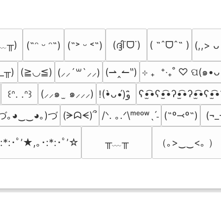
﹏╥)
(ദ്ദി˙ᗜ˙)
( ˶ˆᗜˆ˵ )
(˶ᵔ ᵕ ᵔ˶)
(˶˃ ᵕ ˂˶)
(,,> ᴗ
_╥)
(≧◡≦)
(⇀‸↼‶)
⊹ ₊  ⁺‧₊˚ ♡ ପ(๑•ᴗ
(⸝⸝´꒳`⸝⸝)
(⸝⸝๑  ̫ ๑⸝⸝⸝)
ʕ•̫͡•ʕ•̫͡•ʔ•̫͡•ʔ•̫͡•ʕ•̫͡•
꒰ᐢ. .ᐢ꒱
!(•̀ᴗ•́)و ̑̑
づ｡◕‿‿◕｡)づ
(ᗒᗣᗕ)՞
/ᐠ. ｡.ᐟ\ᵐᵉᵒʷˎˊ˗
(˶º⤙º˶)
(¬_
╥﹏╥
（｡>‿‿<｡ ）
:*:･ﾟ’★,｡･:*:･ﾟ’☆