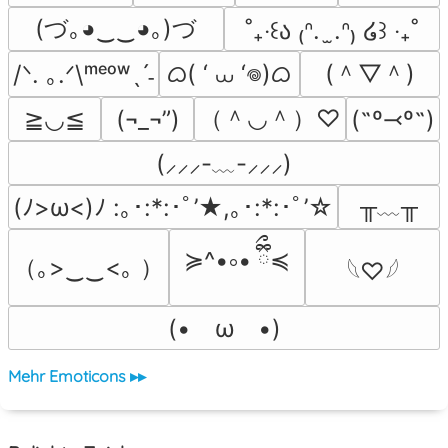
(づ｡◕‿‿◕｡)づ
˚₊‧꒰ა ₍ᐢ.  ̫.ᐢ₎ ໒꒱ ‧₊˚
ᜊ( ‘ ⩊ ‘𖦹)ᜊ
(＾▽＾)
/ᐠ. ｡.ᐟ\ᵐᵉᵒʷˎˊ˗
（＾◡＾）♡
≧◡≦
(¬_¬”)
(˶º⤙º˶)
(⸝⸝⸝-﹏-⸝⸝⸝)
╥﹏╥
(ﾉ>ω<)ﾉ :｡･:*:･ﾟ’★,｡･:*:･ﾟ’☆
≽^•༚• ྀིྀ≼
（｡>‿‿<｡ ）
𓆩♡𓆪
(•　ω　•)
Mehr Emoticons ▸▸