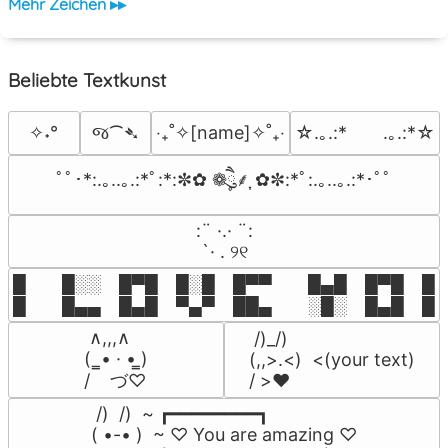
Mehr Zeichen ▸▸
Beliebte Textkunst
જ⁀➴
✧˖°
‎‧₊˚✧[name]✧˚₊‧
☆.｡.:*　　.｡.:*☆
ﾟﾟ･*:.｡..｡.:*ﾟ:*:✼✿ ❁ཻུ۪۪⸙͎ ✿✼:*ﾟ:.｡..｡.:*･ﾟﾟ
⠀:¨ ·.· ¨:⠀

⠀ `· . ୨୧⠀
█  █░░ █▀█ █░█ █▀▀  █▄█ █▀█ █░█
█  █▄▄ █▄█ ▀▄▀ ██▄  ░█░ █▄█ █▄
 ∧,,,∧

 /)_/)

(  ̳• · • ̳)

(,,>.<)  <(your text)

/    づ♡
/ >❤️
 /)  /)  ~ ┏━━━━━━━━┓

( •-• )  ~ ♡ You are amazing ♡
