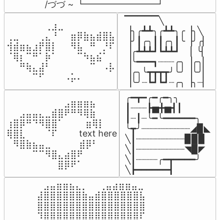
/づづ ~ ┗━━━━━━━━┛
▔▔▔▔▔╲

⠀⠀⠀⠀⠀⠀⢀⣰⣀⠀⠀⠀⠀⠀⠀⠀⠀

▕╮╭┻┻╮╭┻┻╮╭▕╮╲

⢀⣀⠀⠀⠀⢀⣄⠘⠀⠀⣶⡿⣷⣦⣾⣿⣧

▕╯┃╭╮┃┃╭╮┃╰▕╯╭▏

⢺⣾⣶⣦⣰⡟⣿⡇⠀⠀⠻⣧⠀⠛⠀⡘⠏

▕╭┻┻┻┛┗┻┻┛  ▕  ╰▏

⠈⢿⡆⠉⠛⠁⡷⠁⠀⠀⠀⠉⠳⣦⣮⠁⠀

▕╰━━━┓┈┈┈╭╮▕╭╮▏

⠀⠀⠛⢷⣄⣼⠃⠀⠀⠀⠀⠀⠀⠉⠀⠠⡧

▕╭╮╰┳┳┳┳╯╰╯▕╰╯▏

⠀⠀⠀⠀⠉⠋⠀⠀⠀⠠⡥⠄⠀⠀⠀⠀⠀
▕╰╯┈┗┛┗┛┈╭╮▕╮┈▏
╭━┳━╭━╭━╮╮

⠀⠀⠀⠀⠀⠀⠀⠀⠀⣠⣶⣶⣶⣦⠀⠀

┃┈┈┈┣▅╋▅┫┃

⠀⠀⣠⣤⣤⣄⣀⣾⣿⠟⠛⠻⢿⣷⠀

┃┈┃┈╰━╰━━━━━━╮

⢰⣿⡿⠛⠙⠻⣿⣿⠁⠀⠀ ⠀⣶⢿⡇

╰┳╯┈┈┈┈┈┈┈┈┈◢▉◣

⢿⣿⣇⠀⠀⠀⠈⠏⠀⠀⠀ text here

╲┃┈┈┈┈┈┈┈┈┈▉▉▉

⠀⠻⣿⣷⣦⣤⣀⠀⠀⠀ ⠀⣾⡿⠃⠀

╲┃┈┈┈┈┈┈┈┈┈◥▉◤

⠀⠀⠀⠀⠉⠉⠻⣿⣄⣴⣿⠟⠀⠀⠀

╲┃┈┈┈┈╭━┳━━━━╯

⠀⠀⠀⠀⠀⠀⠀⠀⣿⡿⠟⠁⠀⠀⠀
╲┣━━━━━━┫﻿
⠀⣠⣤⣶⣶⣦⣄⡀  ⠀⢀⣤⣴⣶⣶⣤⣀⠀

⣼⣿⣿⣿⣿⣿⣿⣷⣤⣾⣿⣿⣿⣿⣿⣿⣧

⣿⣿⣿⣿⣿⣿⣿⣿⣿⣿⣿⣿⣿⣿⣿⣿⣿

⠹⣿⣿⣿⣿⣿⣿⣿⣿⣿⣿⣿⣿⣿⣿⣿⠏
