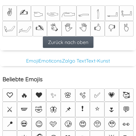
✌
✍
𓂬
𓂩
𓂨
𓂷
𓂭
𓂝
𓂡
🖎
🖏
🖐
🖑
🖒
🖓
🖔
𓂦
𓃈
Zurück nach oben
Emoji
Emoticons
Zalgo Text
Text-Kunst
Beliebte Emojis
♡
🔥
❤️
✨
🌸
🫧
✅
💗
🥰
❗
⭐
⚔️
🪽
🤣
🦋
📌
🌷
💬
📍
💀
😉
🩷
🥲
😍
🥺
🥹
👀