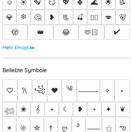
🎧
☺️
☀️
😏
💖
🍀
🌊
🌟
📝
❄️
💎
🤔
❥
📃
🍒
💋
🐻
❤️‍🔥
✔️
🫣
👑
😂
🫶🏻
Mehr Emojis ▸▸
Beliebte Symbole
༄
꧁
♡
♥
✧
⭒
𐙚
⸻
❀
𝄞
⭑
☾
❥
⋆
✦
❦
𓆉
࿔
ఌ
✴︎
☼
☆
†
ღ
⚝
⸺