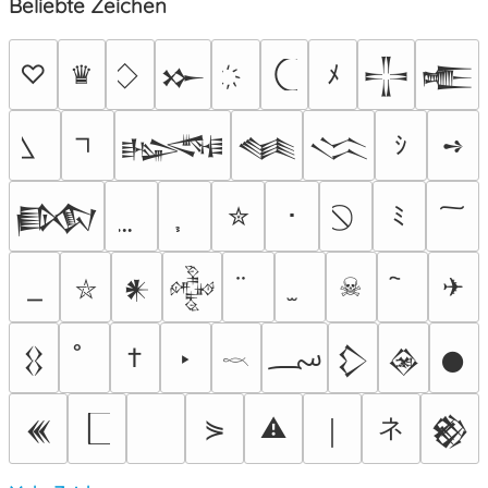
Beliebte Zeichen
♡
♛
ﾒ
𒁍
𒋲
𒍫
ｼ
➺
𒈙
𒈝
𒈱
✮
･
ﾐ
𒁃
☠
✈
𒀭
𒅒
⛥
؄
†
‣
𒌐
𒁷
𒊲
𒊹
𓎖
ネ
⋟
⚠
𒌍
￨
𒆙