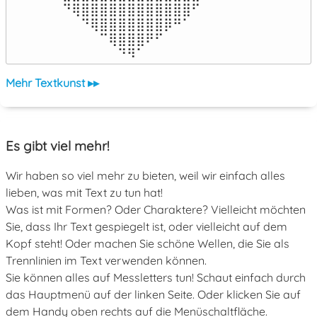
⠀⠙⢿⣿⣿⣿⣿⣿⣿⣿⣿⣿⣿⣿⣿⠋⠀

⠀⠀⠀⠙⢿⣿⣿⣿⣿⣿⣿⣿⡿⠛⠁⠀⠀

⠀⠀⠀⠀⠀⠉⢿⣿⣿⣿⠟⠋⠀⠀⠀⠀⠀

⠀⠀⠀⠀⠀⠀⠀⠙⠻⠁⠀⠀⠀⠀⠀⠀⠀⠀⠀⠀⠀⠀⠀
Mehr Textkunst ▸▸
Es gibt viel mehr!
Wir haben so viel mehr zu bieten, weil wir einfach alles
lieben, was mit Text zu tun hat!
Was ist mit Formen? Oder Charaktere? Vielleicht möchten
Sie, dass Ihr Text gespiegelt ist, oder vielleicht auf dem
Kopf steht! Oder machen Sie schöne Wellen, die Sie als
Trennlinien im Text verwenden können.
Sie können alles auf Messletters tun! Schaut einfach durch
das Hauptmenü auf der linken Seite. Oder klicken Sie auf
dem Handy oben rechts auf die Menüschaltfläche.