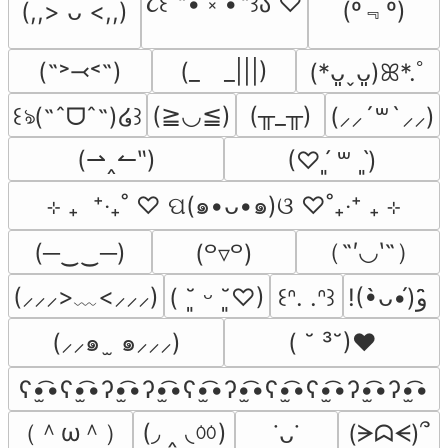
૮꒰ ˶• ༝ •˶꒱ა ♡
(º﹃º)
(,,> ᴗ <,,)
(˶˃⤙˂˶)
(_　_|||)
(*ᴗ͈ˬᴗ͈)ꕤ*.ﾟ
(≧◡≦)
(╥_╥)
꒰ঌ(˶ˆᗜˆ˵)໒꒱
(⸝⸝´꒳`⸝⸝)
(⇀‸↼‶)
(♡ˊ͈ ꒳ ˋ͈)
⊹ ₊  ⁺‧₊˚ ♡ ପ(๑•ᴗ•๑)ଓ ♡˚₊‧⁺ ₊ ⊹
（˶′◡‵˶）
(─‿‿─)
(꒪▿꒪)
(⸝⸝⸝>﹏<⸝⸝⸝)
( ˘͈ ᵕ ˘͈♡)
꒰ᐢ. .ᐢ꒱
!(•̀ᴗ•́)و ̑̑
(⸝⸝๑  ̫ ๑⸝⸝⸝)
( ˘ ³˘)♥
ʕ•̫͡•ʕ•̫͡•ʔ•̫͡•ʔ•̫͡•ʕ•̫͡•ʔ•̫͡•ʕ•̫͡•ʕ•̫͡•ʔ•̫͡•ʔ•̫͡•
（＾ω＾）
(◞ ‸ ◟ㆀ)
(ᗒᗣᗕ)՞
˙ᴗ˙