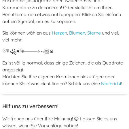
Facebook-, Instagram- oder Twitter-Posts und -
Kommentare zu dekorieren! Oder vielleicht um Ihren
Benutzernamen etwas aufzupeppen! Klicken Sie einfach
auf ein Symbol, um es zu kopieren.
Sie können wählen aus
Herzen
,
Blumen
,
Sterne
und viel,
viel mehr!
♡
𐙚
꧁
♥
༄
⸻
✧
⭒
𓆉
❀
Es ist völlig normal, dass einige Zeichen, die als Quadrate
angezeigt.
Möchten Sie Ihre eigenen Kreationen hinzufügen oder
können Sie etwas nicht finden? Schick uns eine
Nachricht
!
Hilf uns zu verbessern!
Wir freuen uns über Ihre Meinung! 😍 Lassen Sie es uns
wissen, wenn Sie Vorschläge haben!