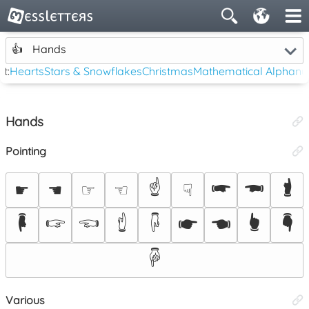
👍
Hands
bt:
Hearts
Stars & Snowflakes
Christmas
Mathematical Alphanu
Hands
Pointing
☝
🖛
🖚
🖠
☛
☚
☞
☜
☟
🖡
🖙
🖘
🖞
🖟
🖝
🖜
🖢
🖣
🖗
Various