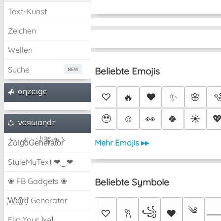
Text-Kunst
Zeichen
Wellen
Suche
Beliebte Emojis
αηzєιgє
♡
🔥
❤️
✨
🌸

🥹
☺️
👀
🍀
☀️

νєяωαηdт
Mehr Emojis ▸▸
Z̾̽ảlg̀͐ͭ̽oͧG̀e̒̃nͪȅͪͫ̏̐r͌̑á͑t͌̑͛o̊r̓̐
StyleMyText ❤‿❤
❀ FB Gadgets ❀
Beliebte Symbole
͕͗W͕͕͗͗e͕͕͗͗i͕͕͗͗r͕͗d͕͗ Generator
༄
꧁
♡
♥
𐙚
Flip Your ʇxəʇ!