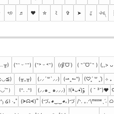
✰
ৎ୭
♬
❤
✮
ﾐ
✞
➤
𝜉
𓆈
﹏╥)
(ദ്ദി˙ᗜ˙)
( ˶ˆᗜˆ˵ )
(˶ᵔ ᵕ ᵔ˶)
(˶˃ ᵕ ˂˶)
(,,> ᴗ
≧◡≦)
(╥_╥)
(⇀‸↼‶)
⊹ ₊
(⸝⸝´꒳`⸝⸝)
(♡ˊ͈ ꒳ ˋ͈)
′◡‵˶）
(⸝⸝๑  ̫ ๑⸝⸝⸝)
( ˘ ³˘)♥
ʕ
꒰ᐢ. .ᐢ꒱
!(•̀ᴗ•́)و ̑̑
(づ｡◕‿‿◕｡)づ
ᜊ(
(ᗒᗣᗕ)՞
/ᐠ. ｡.ᐟ\ᵐᵉᵒʷˎˊ˗
̫.ᐢ₎ ໒꒱ ‧₊˚