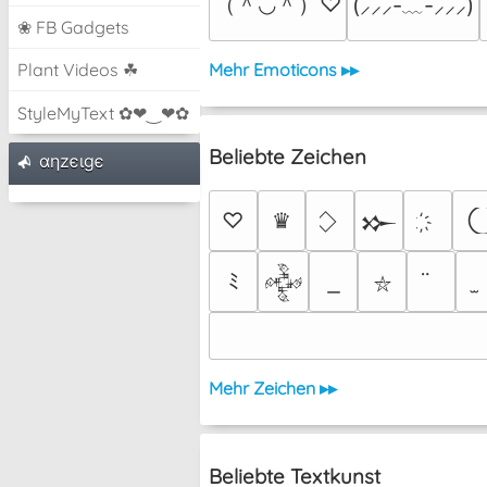
（＾◡＾）♡
(⸝⸝⸝-﹏-⸝⸝⸝)
❀ FB Gadgets
Mehr Emoticons ▸▸
Plant Videos ☘
StyleMyText ✿❤‿❤✿
Beliebte Zeichen
αηzєιgє
♡
♛
𒁍
ﾐ
𒅒
⛥
Mehr Zeichen ▸▸
Beliebte Textkunst