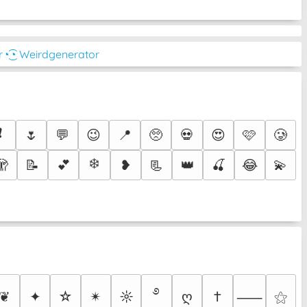
r
◔͜͡◔ Weirdgenerator
❗
🌷
💬
😉
📍
🥺
💀
😍
🩷
🥲
❄️
🫣
📝
💕
❥
📃
👑
🍒
😂
💫
࿔
❦
✦
☆
✴︎
☼
ღ
†
⚝
⸺