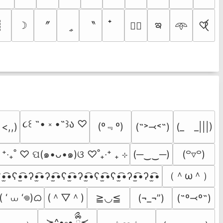
ఇ
〞
〝
┊
☽
ީ
♡⃝
♡⃕
𖥸
૮꒰ ˶• ༝ •˶꒱ა ♡
(º﹃º)
(˶˃⤙˂˶)
(_　_|||)
 <,,)
  ⁺‧₊˚ ♡ ପ(๑•ᴗ•๑)ଓ ♡˚₊‧⁺ ₊ ⊹
(─‿‿─)
(꒪▿꒪)
（＾ω＾）
•̫͡•ʕ•̫͡•ʔ•̫͡•ʔ•̫͡•ʕ•̫͡•ʔ•̫͡•ʕ•̫͡•ʕ•̫͡•ʔ•̫͡•ʔ•̫͡•
 ‘ ⩊ ‘𖦹)ᜊ
(＾▽＾)
≧◡≦
(¬_¬”)
(˶º⤙º˶)
≽^•༚• ྀིྀ≼