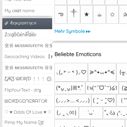
My cнαт name
༒︎
ఌ
★
☕︎
✩
ℓιηкραятηєя
Mehr Symbole ▸▸
Z̾ảlg̀͐oͧG̀e̒̃nȅ̐r͌̑á͑t͛o̊r
웃유 мєѕѕяσυℓєттє 유웃
Beliebte Emoticons
Geocaching Videos 【►】
웃유 мєѕѕяσυℓєттє 유웃
≽^•⩊•^≼
(╥
⸜(｡˃ ᵕ ˂ )⸝♡
Ƹ̵̡Ӝ̵̨̄Ʒ ƜЄƖƦƊ ﹗﹗﹗ ⨀_⨀
(
(*ᴗ͈ˬᴗ͈)ꕤ*.ﾟ
꒰ঌ(˶ˆᗜˆ˵)໒꒱
FlipYourText - dıๅɟ
（˶
(⸝⸝⸝>﹏<⸝⸝⸝)
( ˘͈ ᵕ ˘͈♡)
ᗯᕮIᖇᗪGᕮᑎᕮᖇᗩTOᖇ
♡ ♥ Odds Of Love ♥ ♡
(◞ ‸ ◟ㆀ)
˙ᴗ˙
˚₊‧꒰ა ₍ᐢ.  
Pimp My Name ಠ͜ಠ