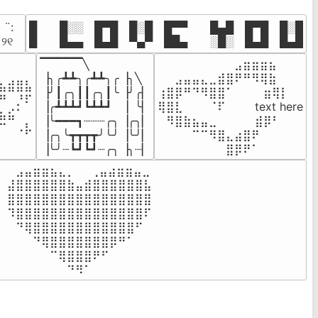
· ¨:⠀

█  █░░ █▀█ █░█ █▀▀  █▄█ █▀█ █░█

. ୨୧⠀
█  █▄▄ █▄█ ▀▄▀ ██▄  ░█░ █▄█ █▄█
▔▔▔▔▔╲

⠀⠀⠀⠀⠀⠀⠀⠀⠀⣠⣶⣶⣶⣦⠀⠀

⠀⠀⠀⠀

▕╮╭┻┻╮╭┻┻╮╭▕╮╲

⠀⠀⣠⣤⣤⣄⣀⣾⣿⠟⠛⠻⢿⣷⠀

⣦⣾⣿⣧

▕╯┃╭╮┃┃╭╮┃╰▕╯╭▏

⢰⣿⡿⠛⠙⠻⣿⣿⠁⠀⠀ ⠀⣶⢿⡇

⠛⠀⡘⠏

▕╭┻┻┻┛┗┻┻┛  ▕  ╰▏

⢿⣿⣇⠀⠀⠀⠈⠏⠀⠀⠀ text here

⣦⣮⠁⠀

▕╰━━━┓┈┈┈╭╮▕╭╮▏

⠀⠻⣿⣷⣦⣤⣀⠀⠀⠀ ⠀⣾⡿⠃⠀

⠉⠀⠠⡧

▕╭╮╰┳┳┳┳╯╰╯▕╰╯▏

⠀⠀⠀⠀⠉⠉⠻⣿⣄⣴⣿⠟⠀⠀⠀

⠀⠀⠀⠀
▕╰╯┈┗┛┗┛┈╭╮▕╮┈▏
⠀⠀⠀⠀⠀⠀⠀⠀⣿⡿⠟⠁⠀⠀⠀
⠀⣠⣤⣶⣶⣦⣄⡀  ⠀⢀⣤⣴⣶⣶⣤⣀⠀

⣼⣿⣿⣿⣿⣿⣿⣷⣤⣾⣿⣿⣿⣿⣿⣿⣧

⣿⣿⣿⣿⣿⣿⣿⣿⣿⣿⣿⣿⣿⣿⣿⣿⣿

⠹⣿⣿⣿⣿⣿⣿⣿⣿⣿⣿⣿⣿⣿⣿⣿⠏

⠀⠙⢿⣿⣿⣿⣿⣿⣿⣿⣿⣿⣿⣿⣿⠋⠀

⠀⠀⠀⠙⢿⣿⣿⣿⣿⣿⣿⣿⡿⠛⠁⠀⠀

⠀⠀⠀⠀⠀⠉⢿⣿⣿⣿⠟⠋⠀⠀⠀⠀⠀

⠀⠀⠀⠀⠀⠀⠀⠙⠻⠁⠀⠀⠀⠀⠀⠀⠀⠀⠀⠀⠀⠀⠀