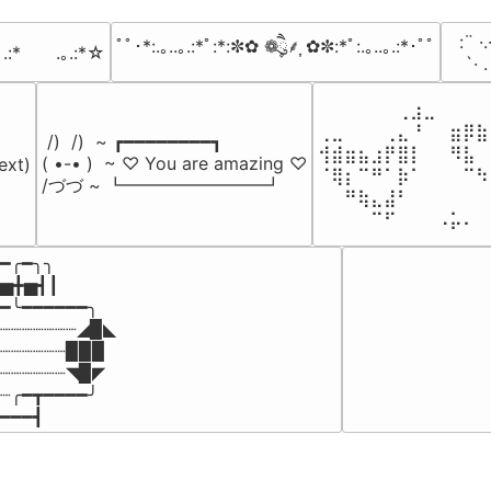
⠀:¨ ·.
ﾟﾟ･*:.｡..｡.:*ﾟ:*:✼✿ ❁ཻུ۪۪⸙͎ ✿✼:*ﾟ:.｡..｡.:*･ﾟﾟ
｡.:*　　.｡.:*☆
⠀ `· 
⠀⠀⠀⠀⠀⠀⢀⣰⣀⠀⠀⠀⠀
⢀⣀⠀⠀⠀⢀⣄⠘⠀⠀⣶⡿⣷
 /)  /)  ~ ┏━━━━━━━━┓

⢺⣾⣶⣦⣰⡟⣿⡇⠀⠀⠻⣧⠀
( •-• )  ~ ♡ You are amazing ♡

ext)

⠈⢿⡆⠉⠛⠁⡷⠁⠀⠀⠀⠉⠳
/づづ ~ ┗━━━━━━━━┛
⠀⠀⠛⢷⣄⣼⠃⠀⠀⠀⠀⠀⠀
⠀⠀⠀⠀⠉⠋⠀⠀⠀⠠⡥⠄⠀
━╭━╮╮

▅╋▅┫┃

━╰━━━━━━╮

┈┈┈┈┈┈┈◢▉◣

┈┈┈┈┈┈▉▉▉

┈┈┈┈┈┈◥▉◤

┈╭━┳━━━━╯

━━━┫﻿