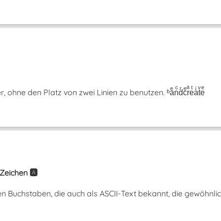
hne den Platz von zwei Linien zu benutzen. ᵇaͤnͨdͬcͤrͣeͭaͥtͮeͤ
Zeichen 🅰️
n Buchstaben, die auch als ASCII-Text bekannt, die gewöhnli