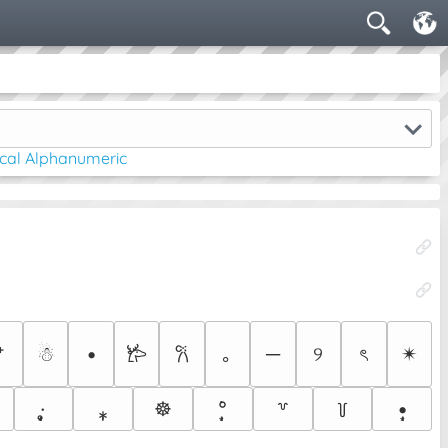
cal Alphanumeric
⁺
☃︎
•
｡
─
୨
ৎ
✴︎
𐂂
𐙚
·̩̩̥͙
⁎̩
☸︎
°̩̩͙̇
•̩̩͙
꒷
꒦