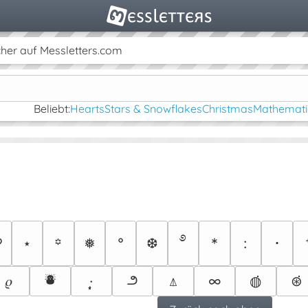
her auf Messletters.com
Beliebt:
Hearts
Stars & Snowflakes
Christmas
Mathemati
࿔
♡
⋆
❅
°
❆
*
:
･
꙳
⛇
౨
𝜚
·̩̩͙
⍋
∞
◍̇̇̇
⊛̇̇̇̇