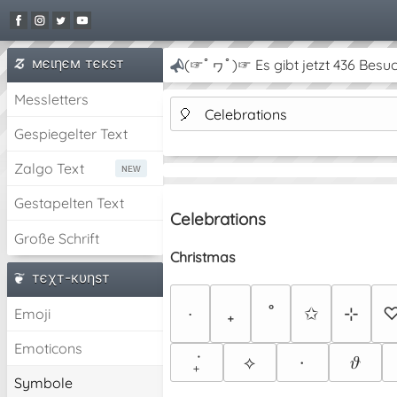
мєιηєм тєкѕт
(☞ﾟヮﾟ)☞ Es gibt jetzt 436 Besuc
Messletters
🎈
Celebrations
Gespiegelter Text
Zalgo Text
Gestapelten Text
Celebrations
Große Schrift
Christmas
тєχт-кυηѕт
‧
₊
˚
✩
⊹
Emoji
Emoticons
₊݁
⟡
·
𝜗
Symbole