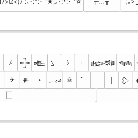
╥﹏╥
（｡>
(ﾉ>ω<)ﾉ :｡･:*:･ﾟ’★,｡･:*:･ﾟ’☆
ﾒ
ｼ
𒋲
𒍫
𒈙
𒈝
؄
✈
‣
☠
￨
𒀭
𒁷