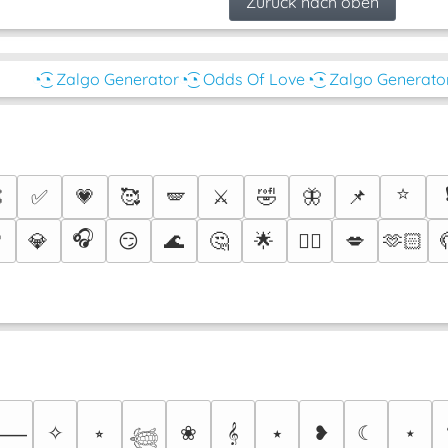
Zurück nach oben
◔͜͡◔ Zalgo Generator
◔͜͡◔ Odds Of Love
◔͜͡◔ Zalgo Generato
⭐

✅
💗
🥰
🪽
⚔️
🤣
🦋
📌
🎧

💎
😏
🌊
🤔
🌟
💋
🫶🏻
❤️‍🔥
✧
⭒
❀
𝄞
⭑
❥
☾
⋆
⸻
𓆉