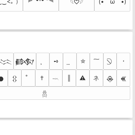
‿‿<｡ ）
(•　ω　•)
𓆩♡𓆪
➺
✮
･
𒈱
𒁃
ネ
†
║
⚠
𒊹
𒌐
𒊲
𒌍
𓎖
𓆣