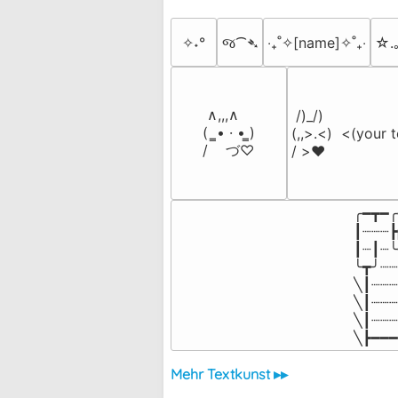
✧˖°
જ⁀➴
‎‧₊˚✧[name]✧˚₊‧
☆.
 ∧,,,∧

 /)_/)

(  ̳• · • ̳)

(,,>.<)  <(your t
/    づ♡
/ >❤️
╭━┳━╭
┃┈┈┈┣
┃┈┃┈╰
╰┳╯┈┈
╲┃┈┈┈
╲┃┈┈┈
╲┃┈┈┈
╲┣━━━
Mehr Textkunst ▸▸