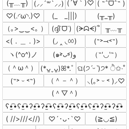
(╥﹏╥)
(´∀｀)♡
( ˶ˆᗜˆ˵ )
(⸝⸝´꒳`⸝⸝)
♡(.◜ω◝.)♡
(_　_|||)
(╥_╥)
（｡>‿‿<｡ ）
╥﹏╥
(ദ്ദി˙ᗜ˙)
(ᗒᗣᗕ)՞
<(．＿．)>
(◞ ‸ ◟ㆀ)
(˶˃⤙˂˶)
ヽ(^o^)ノ
（˶′◡‵˶）
(๑˃̵ᴗ˂̵)و
（＾ω＾）
(*ᴗ͈ˬᴗ͈)ꕤ*.ﾟ
ଘ(੭ˊᵕˋ)੭* ੈ✩‧˚
（＾－＾）
(˶˃ ᵕ ˂˶)
⸜(｡˃ ᵕ ˂ )⸝♡
(＾▽＾)
ʕ•̫͡•ʕ•̫͡•ʔ•̫͡•ʔ•̫͡•ʕ•̫͡•ʔ•̫͡•ʕ•̫͡•ʕ•̫͡•ʔ•̫͡•ʔ•̫͡•
( //>///<//)
(≧◡≦)
♡´･ᴗ･`♡