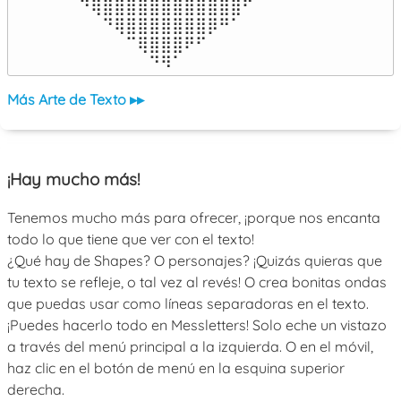
⠀⠙⢿⣿⣿⣿⣿⣿⣿⣿⣿⣿⣿⣿⣿⠋⠀

⠀⠀⠀⠙⢿⣿⣿⣿⣿⣿⣿⣿⡿⠛⠁⠀⠀

⠀⠀⠀⠀⠀⠉⢿⣿⣿⣿⠟⠋⠀⠀⠀⠀⠀

⠀⠀⠀⠀⠀⠀⠀⠙⠻⠁⠀⠀⠀⠀⠀⠀⠀⠀⠀⠀⠀⠀⠀
Más Arte de Texto ▸▸
¡Hay mucho más!
Tenemos mucho más para ofrecer, ¡porque nos encanta
todo lo que tiene que ver con el texto!
¿Qué hay de Shapes? O personajes? ¡Quizás quieras que
tu texto se refleje, o tal vez al revés! O crea bonitas ondas
que puedas usar como líneas separadoras en el texto.
¡Puedes hacerlo todo en Messletters! Solo eche un vistazo
a través del menú principal a la izquierda. O en el móvil,
haz clic en el botón de menú en la esquina superior
derecha.