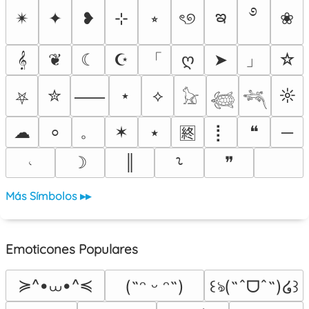
࿔
ఇ
✴︎
✦
❥
⊹
⭒
ৎ୭
❀
「
」
𝄞
❦
☾
☪
ღ
➤
☆
✮
⋆
⟡
☼
⸺
⛧
𓃠
𓆉
𓆈
。
☁
✶
⭑
⡇
❝
─
⸰
🈡
𝆥
☽
║
❞
⸊
Más Símbolos ▸▸
Emoticones Populares
≽^•⩊•^≼
(˶ᵔ ᵕ ᵔ˶)
꒰ঌ(˶ˆᗜˆ˵)໒꒱