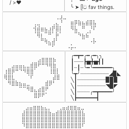
/ >❤️
╰ ➤ ᥫට fav things.
⠀⠀⠀⠀⠀⠀⢀⣰⣀⠀⠀⠀⠀⠀⠀⠀⠀

⢀⣀⠀⠀⠀⢀⣄⠘⠀⠀⣶⡿⣷⣦⣾⣿⣧

⢺⣾⣶⣦⣰⡟⣿⡇⠀⠀⠻⣧⠀⠛⠀⡘⠏

⠈⢿⡆⠉⠛⠁⡷⠁⠀⠀⠀⠉⠳⣦⣮⠁⠀

⠀⠀⠛⢷⣄⣼⠃⠀⠀⠀⠀⠀⠀⠉⠀⠠⡧

⠀⠀⠀⠀⠉⠋⠀⠀⠀⠠⡥⠄⠀⠀⠀⠀⠀
╭━┳━╭━╭━╮╮

⠀⠀⠀⠀⠀⠀⠀⠀⠀⣠⣶⣶⣶⣦⠀⠀

┃┈┈┈┣▅╋▅┫┃

⠀⠀⣠⣤⣤⣄⣀⣾⣿⠟⠛⠻⢿⣷⠀

┃┈┃┈╰━╰━━━━━━╮

⢰⣿⡿⠛⠙⠻⣿⣿⠁⠀⠀⠀⢸⣿⡇

╰┳╯┈┈┈┈┈┈┈┈┈◢▉◣

⢿⣿⣇⠀⠀⠀⠈⠏⠀⠀⠀⠀⠀⣼⣿⠀

╲┃┈┈┈┈┈┈┈┈┈▉▉▉

⠀⠻⣿⣷⣦⣤⣀⠀⠀⠀⠀⣾⡿⠃⠀

╲┃┈┈┈┈┈┈┈┈┈◥▉◤

⠀⠀⠀⠀⠉⠉⠻⣿⣄⣴⣿⠟⠀⠀⠀

╲┃┈┈┈┈╭━┳━━━━╯

⠀⠀⠀⠀⠀⠀⠀⠀⣿⡿⠟⠁⠀⠀⠀⠀
╲┣━━━━━━┫﻿
⠀⣠⣤⣶⣶⣦⣄⡀  ⠀⢀⣤⣴⣶⣶⣤⣀⠀

⣼⣿⣿⣿⣿⣿⣿⣷⣤⣾⣿⣿⣿⣿⣿⣿⣧

⣿⣿⣿⣿⣿⣿⣿⣿⣿⣿⣿⣿⣿⣿⣿⣿⣿

⠹⣿⣿⣿⣿⣿⣿⣿⣿⣿⣿⣿⣿⣿⣿⣿⠏
