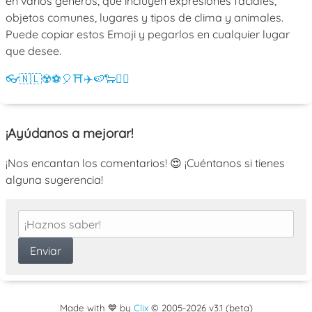
en varios géneros, que incluyen expresiones faciales,
objetos comunes, lugares y tipos de clima y animales.
Puede copiar estos Emoji y pegarlos en cualquier lugar
que desee.
👓
🇳🇱
☢️
⚽
🎈
⛩️
✈️
🍉
🐑
💁‍♀️
¡Ayúdanos a mejorar!
¡Nos encantan los comentarios! 😍 ¡Cuéntanos si tienes
alguna sugerencia!
Made with 💙 by
Clix
©
2005
-2026 v3.1 (beta)