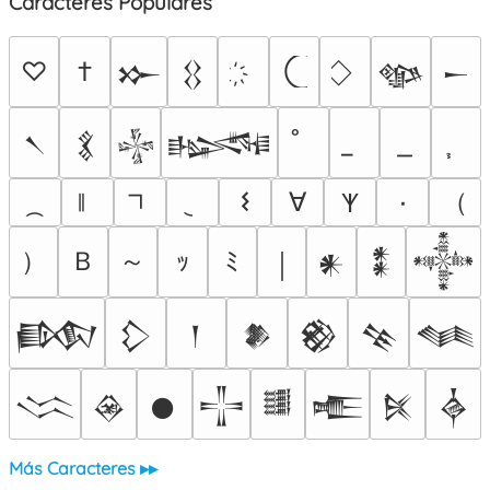
Caracteres Populares
♡
†
𒁍
𒌐
𒀲
𒀸
𒀹
𒃽
𒈔
𒈙
（
𐌔
∀
٠
𐊵
）
Ｂ
～
ｯ
ﾐ
￨
𒀭
𒀮
𒀱
𒁃
𒁷
𒁹
𒆎
𒆙
𒆚
𒈝
𒈱
𒊲
𒊹
𒋲
𒌃
𒍫
𒍮
𒎓
Más Caracteres ▸▸