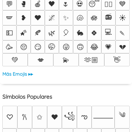
💬
🥊
🍎
🖤
🌷
💀
😴
💙
❤️‍🔥
📻
🪽
❥
♥️
🌌
✨
🐚
🪷
☀️
💻
💵
🌠
🍂
🌿
🎈
🐇
🍀
🍡
🥳
😔
😏
🤭
😜
🙃
😂
💗
💔
💚
💋
💫
🫶🏼
👋
Más Emojis ▸▸
Símbolos Populares
༄
꧁
ఌ
♡
✩
♥
𐙚
⸻