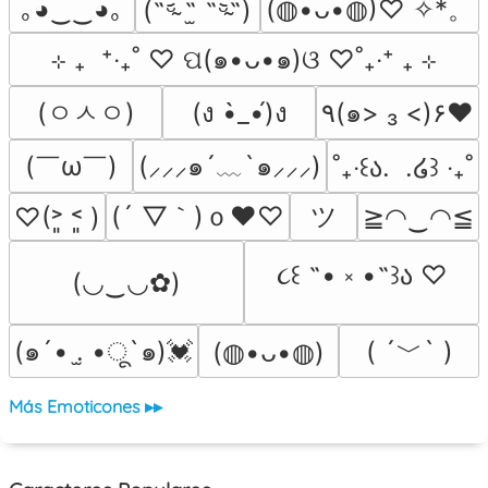
｡◕‿‿◕｡
(◍•ᴗ•◍)♡ ✧*。
(˵ᵕ̴᷄ ˶̫ ˶ᵕ̴᷅˵)
⊹ ₊  ⁺‧₊˚ ♡ ପ(๑•ᴗ•๑)ଓ ♡˚₊‧⁺ ₊ ⊹
(ㅇㅅㅇ)
(ง •̀_•́)ง
٩(๑> ₃ <)۶♥
(￣ω￣﻿)
(⸝⸝⸝๑´﹏`๑⸝⸝⸝)
˚₊‧꒰ა.  .໒꒱ ‧₊˚
(´ ▽｀)ｏ♥♡
ツ
♡(˃͈ ˂͈ )
≧◠‿◠≦
૮꒰ ˶• ༝ •˶꒱ა ♡
(◡‿◡✿)
( ´﹀` )
(๑´• .̫ •ू`๑)💓
(⁠◍⁠•⁠ᴗ⁠•⁠◍⁠)
Más Emoticones ▸▸