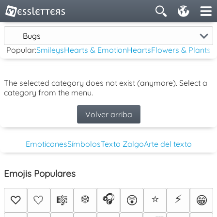
Bugs
Popular:
Smileys
Hearts & Emotion
Hearts
Flowers & Plants
The selected category does not exist (anymore). Select a
category from the menu.
Volver arriba
Emoticones
Símbolos
Texto Zalgo
Arte del texto
Emojis Populares
❄️
🎧
⭐
⚡
♡
🤍
🎼
😲
😁