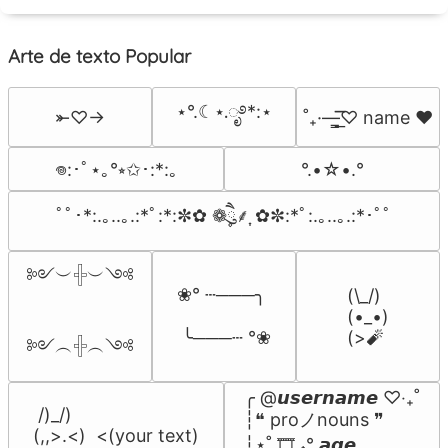
Arte de texto Popular
⋆°.☾⋆.ೃ࿔*:⋆
⤜♡→
˚₊·—̳͟͞͞♡ name ♥️
°.•☆•.°
𖦹:･ﾟ⋆｡°⭒✩･:*:｡
ﾟﾟ･*:.｡..｡.:*ﾟ:*:✼✿ ❁ཻུ۪۪⸙͎ ✿✼:*ﾟ:.｡..｡.:*･ﾟﾟ
༻︶𓏶︶༺

❀° ┄───╮

(\_/)

(•_•)

 ╰───┄ °❀
(>🧨
༻︵𓏶︵༺
╭ @𝙪𝙨𝙚𝙧𝙣𝙖𝙢𝙚 ♡‧₊˚

 /)_/)

┆❝ proノnouns ❞

(,,>.<)  <(your text)

┆⋆˚ 🎞️ ˖° 𝙖𝙜𝙚
