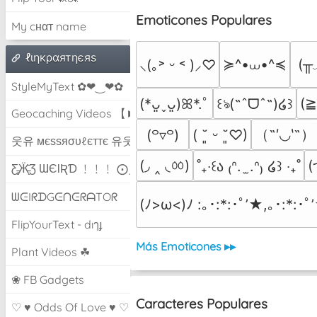
Emoticones Populares
My cнαт name
ℓιηкραятηєяѕ
≽^•⩊•^≼
(╥
⸜(｡˃ ᵕ ˂ )⸝♡
StyleMyText ✿❤‿❤✿
(
(*ᴗ͈ˬᴗ͈)ꕤ*.ﾟ
꒰ঌ(˶ˆᗜˆ˵)໒꒱
Geocaching Videos 【►】
（˶′◡‵˶）
(꒪▿꒪)
( ˘͈ ᵕ ˘͈♡)
웃유 мєѕѕяσυℓєттє 유웃
(◞ ‸ ◟ㆀ)
(
˚₊‧꒰ა ₍ᐢ.  ̫.ᐢ₎ ໒꒱ ‧₊˚
Ƹ̵̡Ӝ̵̨̄Ʒ ƜЄƖƦƊ ﹗﹗﹗ ⨀_⨀
ᗯᕮIᖇᗪGᕮᑎᕮᖇᗩTOᖇ
(ﾉ>ω<)ﾉ :｡･:*:･ﾟ’★,｡･:*:･ﾟ
FlipYourText - dıๅɟ
Más Emoticones ▸▸
Plant Videos ☘
❀ FB Gadgets
Caracteres Populares
♡ ♥ Odds Of Love ♥ ♡