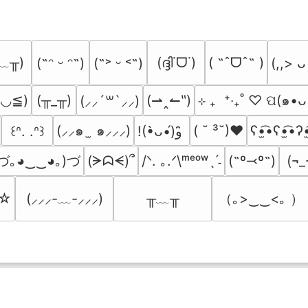
﹏╥)
(ദ്ദി˙ᗜ˙)
( ˶ˆᗜˆ˵ )
(˶ᵔ ᵕ ᵔ˶)
(˶˃ ᵕ ˂˶)
(,,> ᴗ
≧◡≦)
(╥_╥)
(⇀‸↼‶)
⊹ ₊  ⁺‧₊˚ ♡ ପ(๑•ᴗ
(⸝⸝´꒳`⸝⸝)
(⸝⸝๑  ̫ ๑⸝⸝⸝)
( ˘ ³˘)♥
ʕ•̫͡•ʕ•̫͡•ʔ•
꒰ᐢ. .ᐢ꒱
!(•̀ᴗ•́)و ̑̑
づ｡◕‿‿◕｡)づ
(ᗒᗣᗕ)՞
/ᐠ. ｡.ᐟ\ᵐᵉᵒʷˎˊ˗
(˶º⤙º˶)
(¬_
╥﹏╥
（｡>‿‿<｡ ）
’☆
(⸝⸝⸝-﹏-⸝⸝⸝)