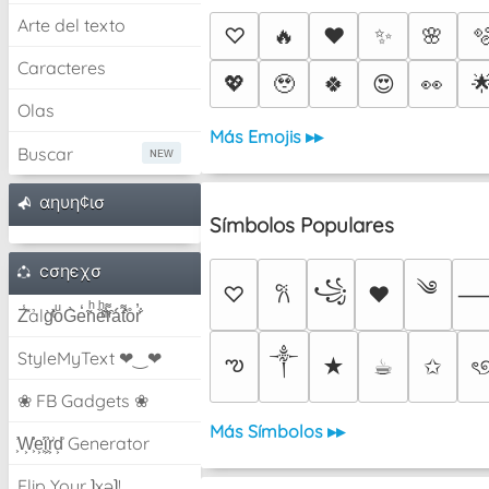
Arte del texto
♡
🔥
❤️
✨
🌸

Caracteres
💖
🥹
🍀
😍
👀

Olas
Más Emojis ▸▸
Buscar
αηυη¢ισ
Símbolos Populares
cσηєχσ
༄
꧁
♡
♥
𐙚
Z̾̽ảlg̀͐ͭ̽oͧG̀e̒̃nͪȅͪͫ̏̐r͌̑á͑t͌̑͛o̊r̓̐
༒︎
StyleMyText ❤‿❤
ఌ
★
☕︎
✩
ৎ
❀ FB Gadgets ❀
Más Símbolos ▸▸
͕͗W͕͕͗͗e͕͕͗͗i͕͕͗͗r͕͗d͕͗ Generator
Flip Your ʇxəʇ!