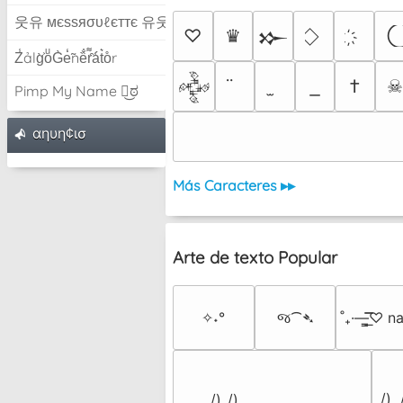
웃유 мєѕѕяσυℓєттє 유웃
♡
♛
𒁍
Z̾ảlg̀͐oͧG̀e̒̃nȅ̐r͌̑á͑t͛o̊r
†
𒅒
Pimp My Name ಠ͜ಠ
αηυη¢ισ
Más Caracteres ▸▸
Arte de texto Popular
✧˖°
જ⁀➴
˚₊·—̳͟͞͞♡ 
 /) 
 /)_/)
