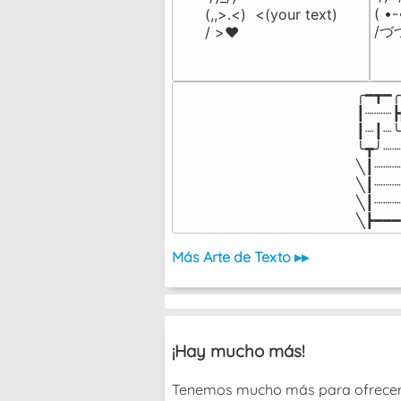
( •
(,,>.<)  <(your text)

/づ
/ >❤️
╭━┳━╭
┃┈┈┈┣
┃┈┃┈╰
╰┳╯┈┈
╲┃┈┈┈
╲┃┈┈┈
╲┃┈┈┈
╲┣━━━
Más Arte de Texto ▸▸
¡Hay mucho más!
Tenemos mucho más para ofrecer, ¡