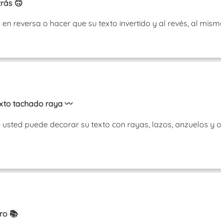
rás 🙃
so en reversa o hacer que su texto invertido y al revés, al m
exto tachado raya 〰️
usted puede decorar su texto con rayas, lazos, anzuelos y 
ro 📚