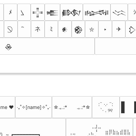
ﾒ
𒋲
𒍫
𒁃
𒈙
𒈱
ネ
☠
ﾐ
‣
✈
𒀭
𒆙

⛥
𒊲
⠀:¨ ·.· ¨:⠀

█  █
name ♥️
‎‧₊˚✧[name]✧˚₊‧
☆.｡.:*　　.｡.:*☆
⠀ `· . ୨୧⠀
█  
⠀⠀⠀⠀⠀⠀⢀⣰⣀⠀⠀⠀⠀⠀⠀⠀⠀

⢀⣀⠀⠀⠀⢀⣄⠘⠀⠀⣶⡿⣷⣦⣾⣿⣧

 /)  ~ ┏━━━━━━━━┓
