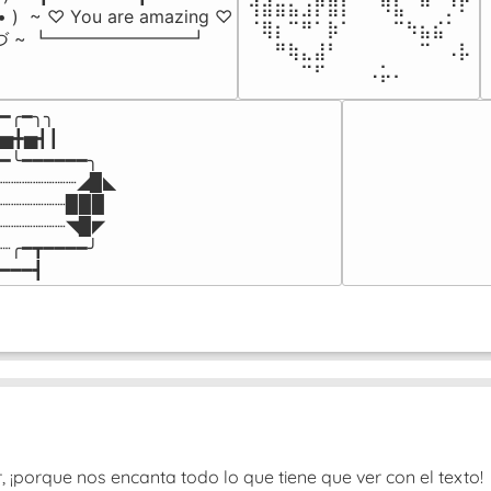
⢺⣾⣶⣦⣰⡟⣿⡇⠀⠀⠻⣧⠀⠛⠀⡘⠏

-• )  ~ ♡ You are amazing ♡

⠈⢿⡆⠉⠛⠁⡷⠁⠀⠀⠀⠉⠳⣦⣮⠁⠀

づ ~ ┗━━━━━━━━┛
⠀⠀⠛⢷⣄⣼⠃⠀⠀⠀⠀⠀⠀⠉⠀⠠⡧

⠀⠀⠀⠀⠉⠋⠀⠀⠀⠠⡥⠄⠀⠀⠀⠀⠀
━╭━╮╮

▅╋▅┫┃

━╰━━━━━━╮

┈┈┈┈┈┈┈◢▉◣

┈┈┈┈┈┈▉▉▉

┈┈┈┈┈┈◥▉◤

┈╭━┳━━━━╯

━━━┫﻿
porque nos encanta todo lo que tiene que ver con el texto!