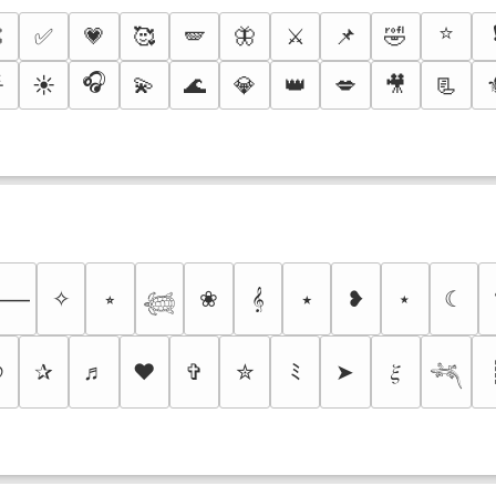
⭐

✅
💗
🥰
🪽
🦋
⚔️
📌
🤣
🎧

☀️
💫
🌊
💎
👑
💋
🎥
📃
✧
⭒
❀
𝄞
⭑
❥
⋆
☾
⸻
𓆉
୭
✰
♬
❤
✞
✮
ﾐ
➤
𝜉
𓆈