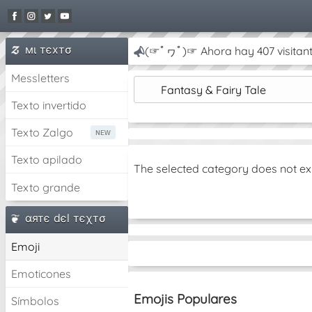
мι тєxтσ
(☞ﾟヮﾟ)☞ Ahora hay 407 visitant
Messletters
Fantasy & Fairy Tale
Texto invertido
Texto Zalgo
Texto apilado
The selected category does not ex
Texto grande
αятє dєl тєχтσ
Emoji
Emoticones
Emojis Populares
Símbolos