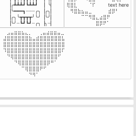
▕╭┻┻┻┛┗┻┻┛  ▕  ╰▏

⢿⣿⣇⠀⠀⠀⠈⠏⠀⠀⠀ text here

▕╰━━━┓┈┈┈╭╮▕╭╮▏

⠀⠻⣿⣷⣦⣤⣀⠀⠀⠀ ⠀⣾⡿⠃⠀

▕╭╮╰┳┳┳┳╯╰╯▕╰╯▏

⠀⠀⠀⠀⠉⠉⠻⣿⣄⣴⣿⠟⠀⠀⠀

▕╰╯┈┗┛┗┛┈╭╮▕╮┈▏
⠀⠀⠀⠀⠀⠀⠀⠀⣿⡿⠟⠁⠀⠀⠀
⠀⣠⣤⣶⣶⣦⣄⡀  ⠀⢀⣤⣴⣶⣶⣤⣀⠀

⣼⣿⣿⣿⣿⣿⣿⣷⣤⣾⣿⣿⣿⣿⣿⣿⣧

⣿⣿⣿⣿⣿⣿⣿⣿⣿⣿⣿⣿⣿⣿⣿⣿⣿

⠹⣿⣿⣿⣿⣿⣿⣿⣿⣿⣿⣿⣿⣿⣿⣿⠏

⠀⠙⢿⣿⣿⣿⣿⣿⣿⣿⣿⣿⣿⣿⣿⠋⠀

⠀⠀⠀⠙⢿⣿⣿⣿⣿⣿⣿⣿⡿⠛⠁⠀⠀

⠀⠀⠀⠀⠀⠉⢿⣿⣿⣿⠟⠋⠀⠀⠀⠀⠀

⠀⠀⠀⠀⠀⠀⠀⠙⠻⠁⠀⠀⠀⠀⠀⠀⠀⠀⠀⠀⠀⠀⠀