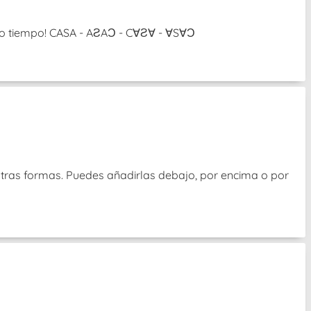
ismo tiempo! CASA - AƧAƆ - C∀Ƨ∀ - ∀S∀Ɔ
otras formas. Puedes añadirlas debajo, por encima o por