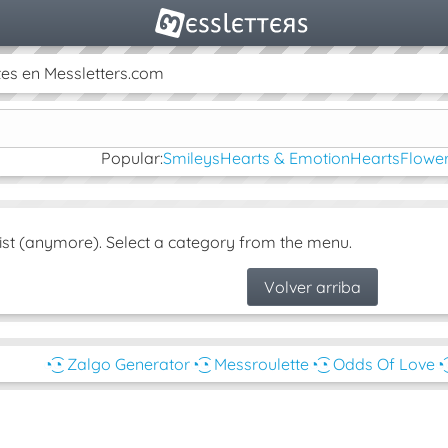
es en Messletters.com
Popular:
Smileys
Hearts & Emotion
Hearts
Flower
ist (anymore). Select a category from the menu.
Volver arriba
◔͜͡◔ Zalgo Generator
◔͜͡◔ Messroulette
◔͜͡◔ Odds Of Love
◔