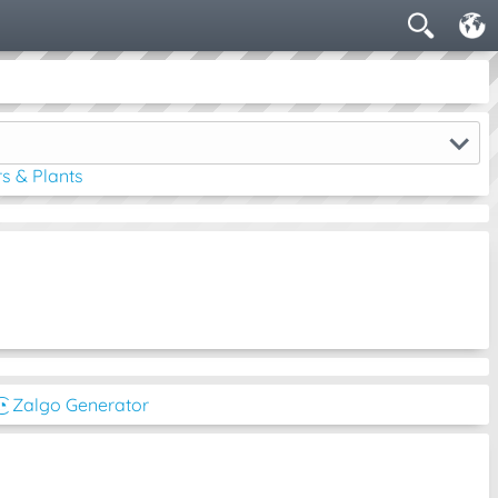
s & Plants
͜͡◔ Zalgo Generator