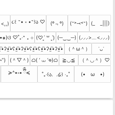
૮꒰ ˶• ༝ •˶꒱ა ♡
(º﹃º)
(˶˃⤙˂˶)
(_　_|||)
 <,,)
•๑)ଓ ♡˚₊‧⁺ ₊ ⊹
(─‿‿─)
(⸝⸝⸝>﹏<⸝⸝⸝)
(♡ˊ͈ ꒳ ˋ͈)
（＾ω＾）
̫͡•ʔ•̫͡•ʕ•̫͡•ʔ•̫͡•ʕ•̫͡•ʕ•̫͡•ʔ•̫͡•ʔ•̫͡•
˙ᴗ˙
(＾▽＾)
ᜊ( ‘ ⩊ ‘𖦹)ᜊ
（＾◡＾）♡
¬”)
≧◡≦
≽^•༚• ྀིྀ≼
(•　ω　•)
˚₊‧꒰ა.  .໒꒱ ‧₊˚