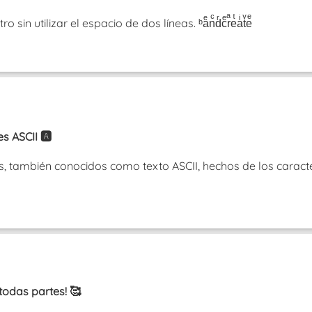
in utilizar el espacio de dos líneas. ᵇaͤnͨdͬcͤrͣeͭaͥtͮeͤ
 ASCII 🅰️
, también conocidos como texto ASCII, hechos de los caractere
todas partes! 🥰