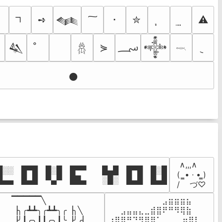
ｼ
➺
･
✮
⚠
𒈝
؄
⋟

𒈑
𒀱
𓆣
𓎖
𒊹
 ∧,,,∧

░░ █▀█ █░█ █▀▀  █▄█ █▀█ █░█

(  ̳• · • ̳)

█▄▄ █▄█ ▀▄▀ ██▄  ░█░ █▄█ █▄█
/    づ♡
▔▔▔▔▔╲

⠀⠀⠀⠀⠀⠀⠀⠀⠀⣠⣶⣶⣶⣦⠀⠀

▕╮╭┻┻╮╭┻┻╮╭▕╮╲

⠀⠀⣠⣤⣤⣄⣀⣾⣿⠟⠛⠻⢿⣷⠀

▕╯┃╭╮┃┃╭╮┃╰▕╯╭▏

⢰⣿⡿⠛⠙⠻⣿⣿⠁⠀⠀ ⠀⣶⢿⡇
