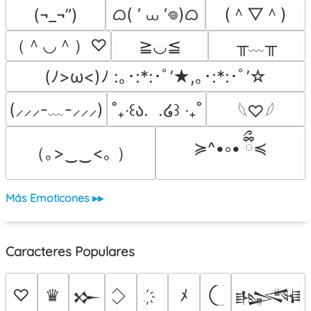
ᜊ( ‘ ⩊ ‘𖦹)ᜊ
(＾▽＾)
(¬_¬”)
（＾◡＾）♡
╥﹏╥
≧◡≦
(ﾉ>ω<)ﾉ :｡･:*:･ﾟ’★,｡･:*:･ﾟ’☆
(⸝⸝⸝-﹏-⸝⸝⸝)
˚₊‧꒰ა.  .໒꒱ ‧₊˚
𓆩♡𓆪
≽^•༚• ྀིྀ≼
（｡>‿‿<｡ ）
Más Emoticones ▸▸
Caracteres Populares
♡
♛
ﾒ
𒁍
𒈙