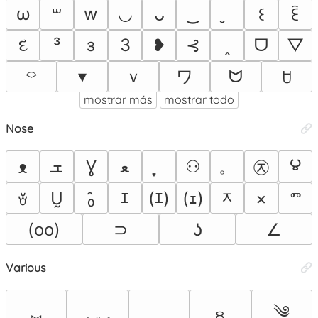
ω
w
◡
‿
꒳
ᴗ
꒰
ꏁ
દ
³
з
3
❥
⊰
‸
ᗜ
▽
ｖ
ワ
⌔
▾
ᗢ
ꇴ
mostrar más
mostrar todo
Nose
౪
。
㉨
ܫ
Ɣ
ﻌ
⚇
ᴥ
ᆽ
Ṵ
₀̑
ｴ
(ｴ)
(ｪ)
×
ⱅ
ꈊ
(oo)
⊃
ʖ
∠
Various
༄
⑅
ꊞ