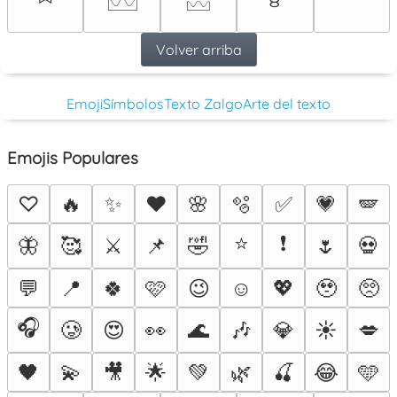
𓈉
𓈊
Volver arriba
Emoji
Símbolos
Texto Zalgo
Arte del texto
Emojis Populares
♡
🔥
✨
❤️
🌸
🫧
✅
💗
🪽
⭐
❗
🦋
🥰
⚔️
📌
🤣
🌷
💀
💬
📍
🍀
🩷
😉
☺️
💖
🥹
🥺
🎧
🥲
😍
👀
🌊
🎶
💎
☀️
💋
🖤
💫
🎥
🌟
💚
🌿
🍒
😂
🩵