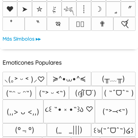
〞
❤
➤
✮
𝜉
┊
☽
ީ
𓆈
ఇ
〝
✟
♡⃝
♡⃕
Más Símbolos ▸▸
Emoticones Populares
≽^•⩊•^≼
(╥﹏╥)
⸜(｡˃ ᵕ ˂ )⸝♡
(ദ്ദി˙ᗜ˙)
( ˶ˆᗜˆ˵ )
(˶ᵔ ᵕ ᵔ˶)
(˶˃ ᵕ ˂˶)
૮꒰ ˶• ༝ •˶꒱ა ♡
(˶˃⤙˂˶)
(,,> ᴗ <,,)
(º﹃º)
(_　_|||)
꒰ঌ(˶ˆᗜˆ˵)໒꒱