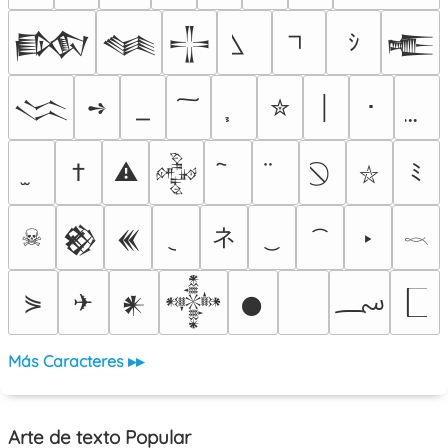
ｼ
𒁃
𒈝
𒋲
𒍫
➺
✮
│
･
𒈱
†
⚠
ﾐ
𒅒
⛥
ネ
☠
‣
𒆙
𒌍
𓎖
؄
⋟
✈
𒀭
𒀱
𒊹
Más Caracteres ▸▸
Arte de texto Popular