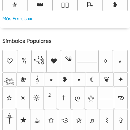
⚜️
👑
📝
❥
❤️‍🔥
Más Emojis ▸▸
Símbolos Populares
༄
꧁
♡
♥
✧
⭒
𐙚
⸻
❀
𝄞
⭑
❥
⋆
☾
❦
✦
𓆉
࿔
ఌ
☆
✴︎
☼
†
ღ
⚝
⸺
༒︎
★
☕︎
✩
ৎ୭
✰
♬
ﾐ
✞