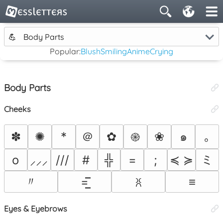
💪
Body Parts
Popular:
Blush
Smiling
Anime
Crying
Body Parts
Cheeks
＠
✽
✺
*
✿
❀
๑
｡
֎
ミ
o
///
#
╬
=
;
≼ ≽
⸝⸝⸝
〃
=͟͟͞͞
≡
ꐦ
Eyes & Eyebrows