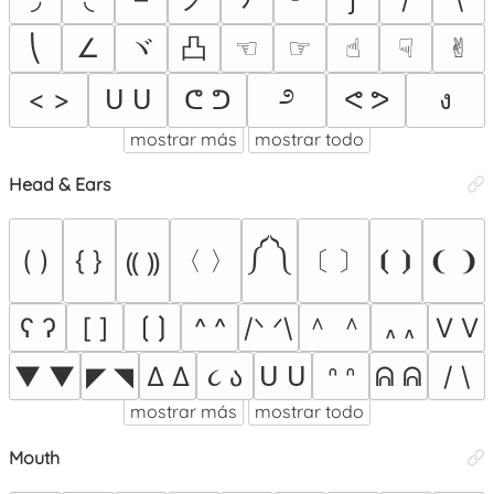
ヾ
凸
⎝
∠
☜︎
☞︎
☝︎
☟︎
✌︎
೨
< >
ᑌ ᑌ
ᕦ ᕤ
ᕙ ᕗ
ง
mostrar más
mostrar todo
Head & Ears
༼ ༽
〈 〉
〔 〕
( )
{ }
⦗ ⦘
❨ ❩
⸨ ⸩
＾ ＾
ʕ ʔ
[ ]
⟮ ⟯
^ ^
/ᐠ ᐟ\
V V
៱ ៱
▼ ▼
◤ ◥
Δ Δ
૮ ა
ᑌ ᑌ
ᐢ ᐢ
ᕱ ᕱ
/ \
mostrar más
mostrar todo
Mouth