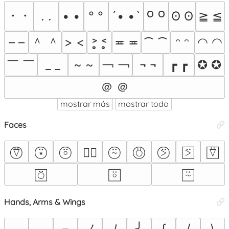
꧆ ꧆
・・
. .
• •
° °
´• •`
ʘ ʘ
≧ ≦
＾ ＾
– –
> <
˃̣̣̥ ˂̣̣̥
≖ ≖
⁀ ⁀
◠ ◠
ᵔ ᵔ
￣ ￣
￢ ￢
_ _
~ ~
¬ ¬
┏ ┏
✪ ✪
＠ ＠
mostrar más
mostrar todo
Faces
⍢⃝
⍣⃝
⍤⃝
⍨⃝
⍥⃝
⍩⃝
⍩⃞
⍢⃞
∵⃝
⍥⃞
⍤⃞
⍨⃞
Hands, Arms & Wings
ノ
◞
◟
–
ﾉ
╯
∫
/
\