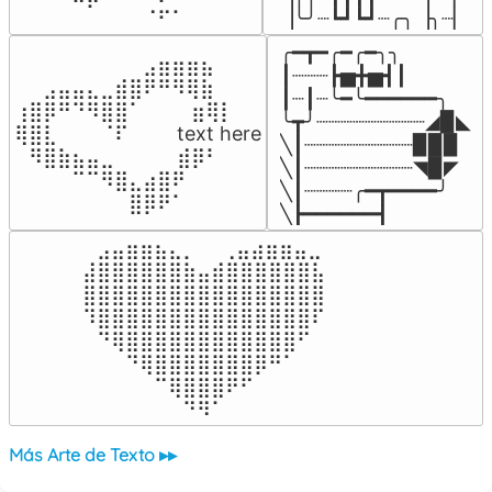
⠀⠀⠀⠀⠉⠋⠀⠀⠀⠠⡥⠄⠀⠀⠀⠀⠀
▕╰╯┈┗┛┗┛┈╭╮▕╮┈▏
╭━┳━╭━╭━╮╮

⠀⠀⠀⠀⠀⠀⠀⠀⠀⣠⣶⣶⣶⣦⠀⠀

┃┈┈┈┣▅╋▅┫┃

⠀⠀⣠⣤⣤⣄⣀⣾⣿⠟⠛⠻⢿⣷⠀

┃┈┃┈╰━╰━━━━━━╮

⢰⣿⡿⠛⠙⠻⣿⣿⠁⠀⠀ ⠀⣶⢿⡇

╰┳╯┈┈┈┈┈┈┈┈┈◢▉◣

⢿⣿⣇⠀⠀⠀⠈⠏⠀⠀⠀ text here

╲┃┈┈┈┈┈┈┈┈┈▉▉▉

⠀⠻⣿⣷⣦⣤⣀⠀⠀⠀ ⠀⣾⡿⠃⠀

╲┃┈┈┈┈┈┈┈┈┈◥▉◤

⠀⠀⠀⠀⠉⠉⠻⣿⣄⣴⣿⠟⠀⠀⠀

╲┃┈┈┈┈╭━┳━━━━╯

⠀⠀⠀⠀⠀⠀⠀⠀⣿⡿⠟⠁⠀⠀⠀
╲┣━━━━━━┫﻿
⠀⣠⣤⣶⣶⣦⣄⡀  ⠀⢀⣤⣴⣶⣶⣤⣀⠀

⣼⣿⣿⣿⣿⣿⣿⣷⣤⣾⣿⣿⣿⣿⣿⣿⣧

⣿⣿⣿⣿⣿⣿⣿⣿⣿⣿⣿⣿⣿⣿⣿⣿⣿

⠹⣿⣿⣿⣿⣿⣿⣿⣿⣿⣿⣿⣿⣿⣿⣿⠏

⠀⠙⢿⣿⣿⣿⣿⣿⣿⣿⣿⣿⣿⣿⣿⠋⠀

⠀⠀⠀⠙⢿⣿⣿⣿⣿⣿⣿⣿⡿⠛⠁⠀⠀

⠀⠀⠀⠀⠀⠉⢿⣿⣿⣿⠟⠋⠀⠀⠀⠀⠀

⠀⠀⠀⠀⠀⠀⠀⠙⠻⠁⠀⠀⠀⠀⠀⠀⠀⠀⠀⠀⠀⠀⠀
Más Arte de Texto ▸▸