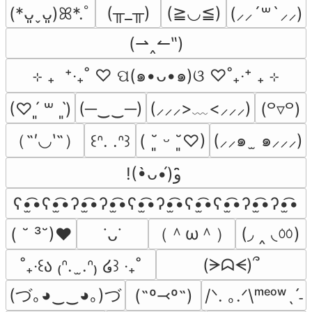
(╥_╥)
(≧◡≦)
(*ᴗ͈ˬᴗ͈)ꕤ*.ﾟ
(⸝⸝´꒳`⸝⸝)
(⇀‸↼‶)
⊹ ₊  ⁺‧₊˚ ♡ ପ(๑•ᴗ•๑)ଓ ♡˚₊‧⁺ ₊ ⊹
(─‿‿─)
(⸝⸝⸝>﹏<⸝⸝⸝)
(♡ˊ͈ ꒳ ˋ͈)
(꒪▿꒪)
（˶′◡‵˶）
(⸝⸝๑  ̫ ๑⸝⸝⸝)
꒰ᐢ. .ᐢ꒱
( ˘͈ ᵕ ˘͈♡)
!(•̀ᴗ•́)و ̑̑
ʕ•̫͡•ʕ•̫͡•ʔ•̫͡•ʔ•̫͡•ʕ•̫͡•ʔ•̫͡•ʕ•̫͡•ʕ•̫͡•ʔ•̫͡•ʔ•̫͡•
（＾ω＾）
(◞ ‸ ◟ㆀ)
( ˘ ³˘)♥
˙ᴗ˙
(ᗒᗣᗕ)՞
˚₊‧꒰ა ₍ᐢ.  ̫.ᐢ₎ ໒꒱ ‧₊˚
(づ｡◕‿‿◕｡)づ
(˶º⤙º˶)
/ᐠ. ｡.ᐟ\ᵐᵉᵒʷˎˊ˗