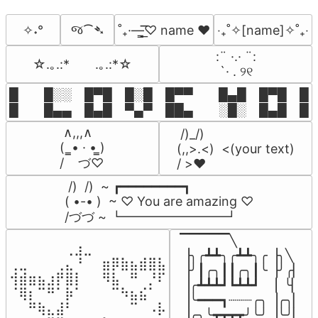
જ⁀➴
✧˖°
˚₊·—̳͟͞͞♡ name ♥️
‎‧₊˚✧[name]✧˚₊‧
⠀:¨ ·.· ¨:⠀

☆.｡.:*　　.｡.:*☆
⠀ `· . ୨୧⠀
█  █░░ █▀█ █░█ █▀▀  █▄█ █▀█ █░█
█  █▄▄ █▄█ ▀▄▀ ██▄  ░█░ █▄█ █▄
 ∧,,,∧

 /)_/)

(  ̳• · • ̳)

(,,>.<)  <(your text)

/    づ♡
/ >❤️
 /)  /)  ~ ┏━━━━━━━━┓

( •-• )  ~ ♡ You are amazing ♡

/づづ ~ ┗━━━━━━━━┛
▔▔▔▔▔╲

⠀⠀⠀⠀⠀⠀⢀⣰⣀⠀⠀⠀⠀⠀⠀⠀⠀

▕╮╭┻┻╮╭┻┻╮╭▕╮╲

⢀⣀⠀⠀⠀⢀⣄⠘⠀⠀⣶⡿⣷⣦⣾⣿⣧

▕╯┃╭╮┃┃╭╮┃╰▕╯╭▏

⢺⣾⣶⣦⣰⡟⣿⡇⠀⠀⠻⣧⠀⠛⠀⡘⠏

▕╭┻┻┻┛┗┻┻┛  ▕  ╰▏

⠈⢿⡆⠉⠛⠁⡷⠁⠀⠀⠀⠉⠳⣦⣮⠁⠀

▕╰━━━┓┈┈┈╭╮▕╭╮▏

⠀⠀⠛⢷⣄⣼⠃⠀⠀⠀⠀⠀⠀⠉⠀⠠⡧

▕╭╮╰┳┳┳┳╯╰╯▕╰╯▏
