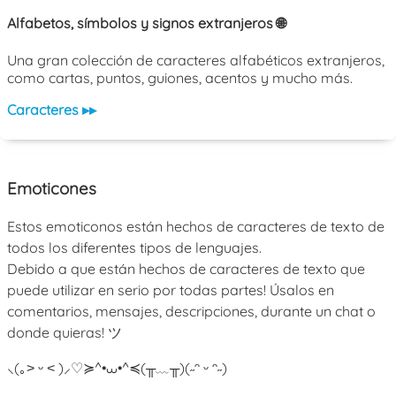
Alfabetos, símbolos y signos extranjeros 🌐
Una gran colección de caracteres alfabéticos extranjeros,
como cartas, puntos, guiones, acentos y mucho más.
Caracteres ▸▸
Emoticones
Estos emoticonos están hechos de caracteres de texto de
todos los diferentes tipos de lenguajes.
Debido a que están hechos de caracteres de texto que
puede utilizar en serio por todas partes! Úsalos en
comentarios, mensajes, descripciones, durante un chat o
donde quieras! ツ
⸜(｡˃ ᵕ ˂ )⸝♡
≽^•⩊•^≼
(╥﹏╥)
(˶ᵔ ᵕ ᵔ˶)