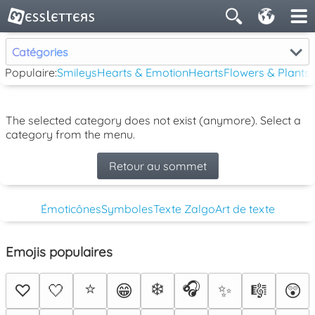
Catégories
Populaire:
Smileys
Hearts & Emotion
Hearts
Flowers & Plants
The selected category does not exist (anymore). Select a
category from the menu.
Retour au sommet
Émoticônes
Symboles
Texte Zalgo
Art de texte
Emojis populaires
⭐
❄️
🎧
♡
🤍
😁
✨
🎼
😲