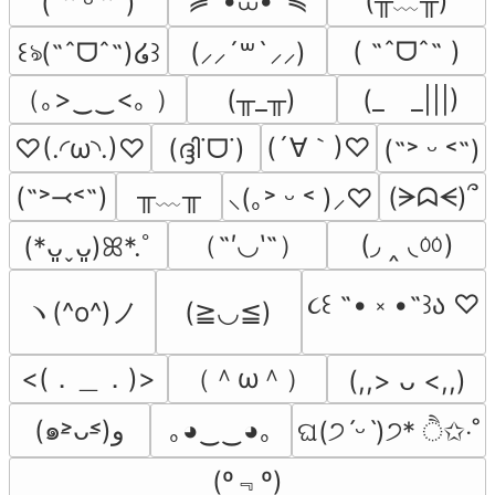
≽^•⩊•^≼
(╥﹏╥)
(˶ᵔ ᵕ ᵔ˶)
( ˶ˆᗜˆ˵ )
꒰ঌ(˶ˆᗜˆ˵)໒꒱
(⸝⸝´꒳`⸝⸝)
（｡>‿‿<｡ ）
(╥_╥)
(_　_|||)
(´∀｀)♡
♡(.◜ω◝.)♡
(ദ്ദി˙ᗜ˙)
(˶˃ ᵕ ˂˶)
╥﹏╥
(˶˃⤙˂˶)
(ᗒᗣᗕ)՞
⸜(｡˃ ᵕ ˂ )⸝♡
（˶′◡‵˶）
(◞ ‸ ◟ㆀ)
(*ᴗ͈ˬᴗ͈)ꕤ*.ﾟ
૮꒰ ˶• ༝ •˶꒱ა ♡
ヽ(^o^)ノ
(≧◡≦)
<(．＿．)>
（＾ω＾）
(,,> ᴗ <,,)
(๑˃̵ᴗ˂̵)و
｡◕‿‿◕｡
ଘ(੭ˊᵕˋ)੭* ੈ✩‧˚
(º﹃º)