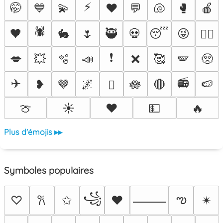
⚡
🤭
💙
💫
♥️
💬
🐚
🥊
🍎
🕷️
🖤
🐇
🌷
🥷
💀
😴
😜
❤️‍🔥
❗
💋
💥
🫧
📣
❌
🥰
🪽
🥺
✈️
📻
❥
🤎
🌌
🪷
🔴
🍉
🫟
🍈
☀️
❤️
💵
🔥
Plus d'émojis ▸▸
Symboles populaires
꧁
ఌ
♡
✩
♥
✴︎
𐙚
⸻