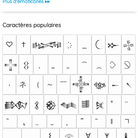
Plus d'émoticônes ▸▸
Caractères populaires
♡
†
𒈙
𒁍
𒈔
𒋲
𒌐
ネ
（
～
￣
٠
𒀱
𒀲
𒀸
𒀹
𒁃
𒃽
𒆙
𒈝
𒌃
𒍮
𐌔
∀
♝
𐊵
𓂀