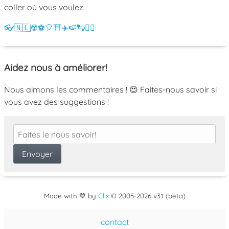
coller où vous voulez.
👓
🇳🇱
☢️
⚽
🎈
⛩️
✈️
🍉
🐑
💁‍♀️
Aidez nous à améliorer!
Nous aimons les commentaires ! 😍 Faites-nous savoir si
vous avez des suggestions !
Made with 💙 by
Clix
©
2005
-2026 v3.1 (beta)
contact