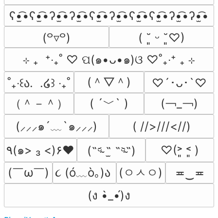
ʕ•̫͡•ʕ•̫͡•ʔ•̫͡•ʔ•̫͡•ʕ•̫͡•ʔ•̫͡•ʕ•̫͡•ʕ•̫͡•ʔ•̫͡•ʔ•̫͡•
(꒪▿꒪)
( ˘͈ ᵕ ˘͈♡)
⊹ ₊  ⁺‧₊˚ ♡ ପ(๑•ᴗ•๑)ଓ ♡˚₊‧⁺ ₊ ⊹
(＾▽＾)
˚₊‧꒰ა.  .໒꒱ ‧₊˚
♡´･ᴗ･`♡
（＾－＾）
( ´﹀` )
(￢_￢)
(⸝⸝⸝๑´﹏`๑⸝⸝⸝)
( //>///<//)
٩(๑> ₃ <)۶♥
♡(˃͈ ˂͈ )
(˵ᵕ̴᷄ ˶̫ ˶ᵕ̴᷅˵)
(￣ω￣﻿)
૮ (ó﹏ò｡)ა 
(ㅇㅅㅇ)
≖‿≖
(ง •̀_•́)ง