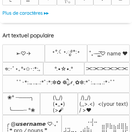
Plus de caractères ▸▸
Art textuel populaire
⋆°.☾⋆.ೃ࿔*:⋆
⤜♡→
˚₊·—̳͟͞͞♡ name ♥️
⫘⫘⫘⫘⫘⫘
°.•☆•.°
𖦹:･ﾟ⋆｡°⭒✩･:*:｡
ﾟﾟ･*:.｡..｡.:*ﾟ:*:✼✿ ❁ཻུ۪۪⸙͎ ✿✼:*ﾟ:.｡..｡.:*･ﾟﾟ
❀° ┄───╮

(\_/)

 /)_/)

(•_•)

(,,>.<)  <(your text)

 ╰───┄ °❀
(>🧨
/ >❤️
⠀⠀⠀⠀⠀⠀⢀⣰⣀⠀⠀⠀⠀⠀⠀⠀⠀

╭ @𝙪𝙨𝙚𝙧𝙣𝙖𝙢𝙚 ♡‧₊˚

⢀⣀⠀⠀⠀⢀⣄⠘⠀⠀⣶⡿⣷⣦⣾⣿⣧

┆❝ proノnouns ❞

⢺⣾⣶⣦⣰⡟⣿⡇⠀⠀⠻⣧⠀⠛⠀⡘⠏
