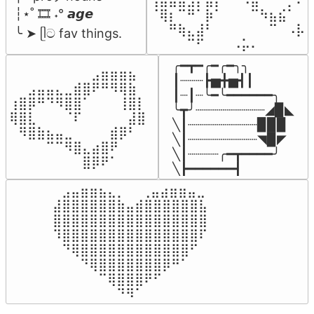
┆⋆˚ 🎞️ ˖° 𝙖𝙜𝙚

⠈⢿⡆⠉⠛⠁⡷⠁⠀⠀⠀⠉⠳⣦⣮⠁⠀

⠀⠀⠛⢷⣄⣼⠃⠀⠀⠀⠀⠀⠀⠉⠀⠠⡧

╰ ➤ ᥫට fav things.
⠀⠀⠀⠀⠉⠋⠀⠀⠀⠠⡥⠄⠀⠀⠀⠀⠀
╭━┳━╭━╭━╮╮

⠀⠀⠀⠀⠀⠀⠀⠀⠀⣠⣶⣶⣶⣦⠀⠀

┃┈┈┈┣▅╋▅┫┃

⠀⠀⣠⣤⣤⣄⣀⣾⣿⠟⠛⠻⢿⣷⠀

┃┈┃┈╰━╰━━━━━━╮

⢰⣿⡿⠛⠙⠻⣿⣿⠁⠀⠀⠀⢸⣿⡇

╰┳╯┈┈┈┈┈┈┈┈┈◢▉◣

⢿⣿⣇⠀⠀⠀⠈⠏⠀⠀⠀⠀⠀⣼⣿⠀

╲┃┈┈┈┈┈┈┈┈┈▉▉▉

⠀⠻⣿⣷⣦⣤⣀⠀⠀⠀⠀⣾⡿⠃⠀

╲┃┈┈┈┈┈┈┈┈┈◥▉◤

⠀⠀⠀⠀⠉⠉⠻⣿⣄⣴⣿⠟⠀⠀⠀

╲┃┈┈┈┈╭━┳━━━━╯

⠀⠀⠀⠀⠀⠀⠀⠀⣿⡿⠟⠁⠀⠀⠀⠀
╲┣━━━━━━┫﻿
⠀⣠⣤⣶⣶⣦⣄⡀  ⠀⢀⣤⣴⣶⣶⣤⣀⠀

⣼⣿⣿⣿⣿⣿⣿⣷⣤⣾⣿⣿⣿⣿⣿⣿⣧

⣿⣿⣿⣿⣿⣿⣿⣿⣿⣿⣿⣿⣿⣿⣿⣿⣿

⠹⣿⣿⣿⣿⣿⣿⣿⣿⣿⣿⣿⣿⣿⣿⣿⠏

⠀⠙⢿⣿⣿⣿⣿⣿⣿⣿⣿⣿⣿⣿⣿⠋⠀

⠀⠀⠀⠙⢿⣿⣿⣿⣿⣿⣿⣿⡿⠛⠁⠀⠀

⠀⠀⠀⠀⠀⠉⢿⣿⣿⣿⠟⠋⠀⠀⠀⠀⠀

⠀⠀⠀⠀⠀⠀⠀⠙⠻⠁⠀⠀⠀⠀⠀⠀⠀⠀⠀⠀⠀⠀⠀