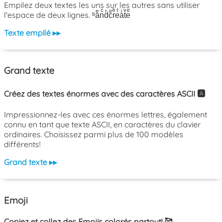
Empilez deux textes les uns sur les autres sans utiliser
l'espace de deux lignes. ᵇaͤnͨdͬcͤrͣeͭaͥtͮeͤ
Texte empilé ▸▸
Grand texte
Créez des textes énormes avec des caractères ASCII 🅰️
Impressionnez-les avec ces énormes lettres, également
connu en tant que texte ASCII, en caractères du clavier
ordinaires. Choisissez parmi plus de 100 modèles
différents!
Grand texte ▸▸
Emoji
Copiez et collez des Emojis colorés partout! 🥰