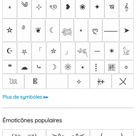
༄
ఇ
⭒
⊹
ৎ୭
❥
❀
✦
𝄞
࿔
☆
❦
☾
⋆
ღ
➤
⸺
𓆉
「
」
☪
✮
─
✶
⛧
𓆈
𓃠
❝
☁
⤷
☽
☼
⭑
⡇
⸰
🈡
〤
𝄡
⟡
ᚐ҉ᚐ
𓆙
Plus de symboles ▸▸
Émoticônes populaires