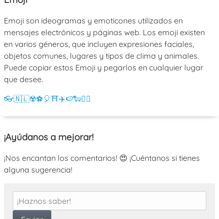
Emoji son ideogramas y emoticones utilizados en
mensajes electrónicos y páginas web. Los emoji existen
en varios géneros, que incluyen expresiones faciales,
objetos comunes, lugares y tipos de clima y animales.
Puede copiar estos Emoji y pegarlos en cualquier lugar
que desee.
👓
🇳🇱
☢️
⚽
🎈
⛩️
✈️
🍉
🐑
💁‍♀️
¡Ayúdanos a mejorar!
¡Nos encantan los comentarios! 😍 ¡Cuéntanos si tienes
alguna sugerencia!