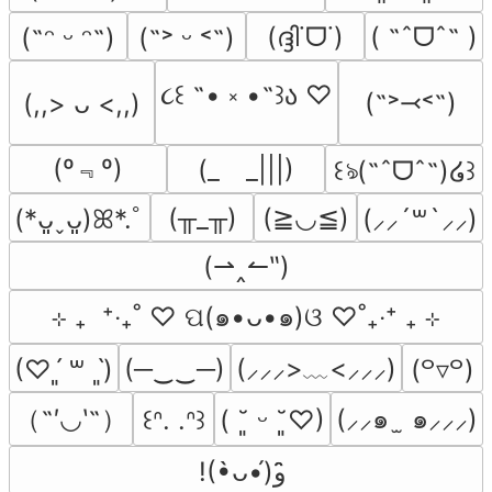
(ദ്ദി˙ᗜ˙)
( ˶ˆᗜˆ˵ )
(˶ᵔ ᵕ ᵔ˶)
(˶˃ ᵕ ˂˶)
૮꒰ ˶• ༝ •˶꒱ა ♡
(˶˃⤙˂˶)
(,,> ᴗ <,,)
(º﹃º)
(_　_|||)
꒰ঌ(˶ˆᗜˆ˵)໒꒱
(╥_╥)
(≧◡≦)
(*ᴗ͈ˬᴗ͈)ꕤ*.ﾟ
(⸝⸝´꒳`⸝⸝)
(⇀‸↼‶)
⊹ ₊  ⁺‧₊˚ ♡ ପ(๑•ᴗ•๑)ଓ ♡˚₊‧⁺ ₊ ⊹
(─‿‿─)
(⸝⸝⸝>﹏<⸝⸝⸝)
(♡ˊ͈ ꒳ ˋ͈)
(꒪▿꒪)
（˶′◡‵˶）
(⸝⸝๑  ̫ ๑⸝⸝⸝)
꒰ᐢ. .ᐢ꒱
( ˘͈ ᵕ ˘͈♡)
!(•̀ᴗ•́)و ̑̑