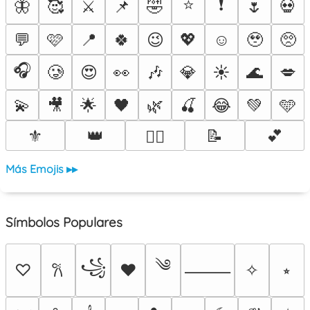
⭐
❗
🦋
🥰
⚔️
📌
🤣
🌷
💀
💬
🩷
📍
🍀
😉
💖
☺️
🥹
🥺
🎧
🥲
😍
👀
🎶
💎
☀️
🌊
💋
💫
🎥
🌟
🖤
🌿
🍒
😂
💚
🩵
⚜️
👑
📝
💕
❤️‍🔥
Más Emojis ▸▸
Símbolos Populares
༄
꧁
♡
♥
✧
⭒
𐙚
⸻