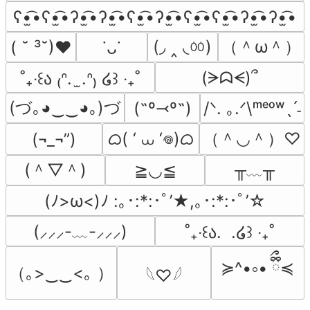
ʕ•̫͡•ʕ•̫͡•ʔ•̫͡•ʔ•̫͡•ʕ•̫͡•ʔ•̫͡•ʕ•̫͡•ʕ•̫͡•ʔ•̫͡•ʔ•̫͡•
(◞ ‸ ◟ㆀ)
（＾ω＾）
( ˘ ³˘)♥
˙ᴗ˙
(ᗒᗣᗕ)՞
˚₊‧꒰ა ₍ᐢ.  ̫.ᐢ₎ ໒꒱ ‧₊˚
(づ｡◕‿‿◕｡)づ
(˶º⤙º˶)
/ᐠ. ｡.ᐟ\ᵐᵉᵒʷˎˊ˗
ᜊ( ‘ ⩊ ‘𖦹)ᜊ
（＾◡＾）♡
(¬_¬”)
(＾▽＾)
╥﹏╥
≧◡≦
(ﾉ>ω<)ﾉ :｡･:*:･ﾟ’★,｡･:*:･ﾟ’☆
(⸝⸝⸝-﹏-⸝⸝⸝)
˚₊‧꒰ა.  .໒꒱ ‧₊˚
≽^•༚• ྀིྀ≼
（｡>‿‿<｡ ）
𓆩♡𓆪