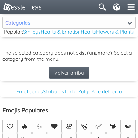
Categorías
Popular:
Smileys
Hearts & Emotion
Hearts
Flowers & Plants
The selected category does not exist (anymore). Select a
category from the menu.
Volver arriba
Emoticones
Símbolos
Texto Zalgo
Arte del texto
Emojis Populares
♡
🔥
✨
❤️
🌸
🫧
✅
💗
🪽