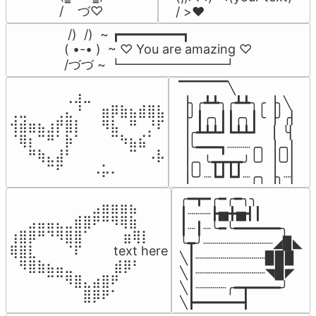
/    づ♡
/ >❤️
 /)  /)  ~ ┏━━━━━━━━┓

( •-• )  ~ ♡ You are amazing ♡

/づづ ~ ┗━━━━━━━━┛
▔▔▔▔▔╲

⠀⠀⠀⠀⠀⠀⢀⣰⣀⠀⠀⠀⠀⠀⠀⠀⠀

▕╮╭┻┻╮╭┻┻╮╭▕╮╲

⢀⣀⠀⠀⠀⢀⣄⠘⠀⠀⣶⡿⣷⣦⣾⣿⣧

▕╯┃╭╮┃┃╭╮┃╰▕╯╭▏

⢺⣾⣶⣦⣰⡟⣿⡇⠀⠀⠻⣧⠀⠛⠀⡘⠏

▕╭┻┻┻┛┗┻┻┛  ▕  ╰▏

⠈⢿⡆⠉⠛⠁⡷⠁⠀⠀⠀⠉⠳⣦⣮⠁⠀

▕╰━━━┓┈┈┈╭╮▕╭╮▏

⠀⠀⠛⢷⣄⣼⠃⠀⠀⠀⠀⠀⠀⠉⠀⠠⡧

▕╭╮╰┳┳┳┳╯╰╯▕╰╯▏

⠀⠀⠀⠀⠉⠋⠀⠀⠀⠠⡥⠄⠀⠀⠀⠀⠀
▕╰╯┈┗┛┗┛┈╭╮▕╮┈▏
╭━┳━╭━╭━╮╮

⠀⠀⠀⠀⠀⠀⠀⠀⠀⣠⣶⣶⣶⣦⠀⠀

┃┈┈┈┣▅╋▅┫┃

⠀⠀⣠⣤⣤⣄⣀⣾⣿⠟⠛⠻⢿⣷⠀

┃┈┃┈╰━╰━━━━━━╮

⢰⣿⡿⠛⠙⠻⣿⣿⠁⠀⠀ ⠀⣶⢿⡇

╰┳╯┈┈┈┈┈┈┈┈┈◢▉◣

⢿⣿⣇⠀⠀⠀⠈⠏⠀⠀⠀ text here

╲┃┈┈┈┈┈┈┈┈┈▉▉▉

⠀⠻⣿⣷⣦⣤⣀⠀⠀⠀ ⠀⣾⡿⠃⠀

╲┃┈┈┈┈┈┈┈┈┈◥▉◤

⠀⠀⠀⠀⠉⠉⠻⣿⣄⣴⣿⠟⠀⠀⠀

╲┃┈┈┈┈╭━┳━━━━╯

⠀⠀⠀⠀⠀⠀⠀⠀⣿⡿⠟⠁⠀⠀⠀
╲┣━━━━━━┫﻿