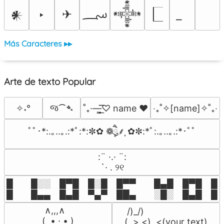
؄
‣
✈
𒀭
𒀱
Más Caracteres ▸▸
Arte de texto Popular
જ⁀➴
✧˖°
˚₊·—̳͟͞͞♡ name ♥️
‎‧₊˚✧[name]✧˚₊‧
ﾟﾟ･*:.｡..｡.:*ﾟ:*:✼✿ ❁ཻུ۪۪⸙͎ ✿✼:*ﾟ:.｡..｡.:*･ﾟﾟ
⠀:¨ ·.· ¨:⠀

⠀ `· . ୨୧⠀
█  █░░ █▀█ █░█ █▀▀  █▄█ █▀█ █░█
█  █▄▄ █▄█ ▀▄▀ ██▄  ░█░ █▄█ █▄
 ∧,,,∧

 /)_/)

(  ̳• · • ̳)

(,,>.<)  <(your text)
