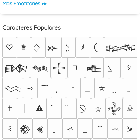
Más Emoticones ▸▸
Caracteres Populares
♡
♛
ﾒ
𒁍
𒈙
ｼ
𒁃
𒈝
𒋲
𒍫
➺
･
✮
𒈱
†
│
⚠
☠
𒅒
⛥
ネ
ﾐ
⋟
𒆙
𒌍
𓎖