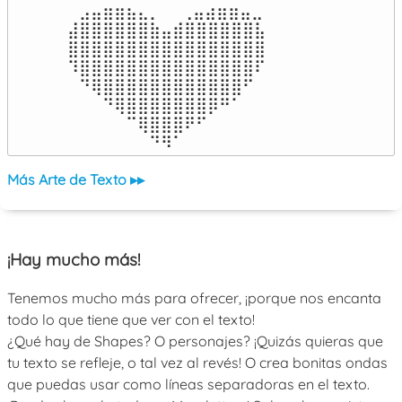
⠀⣠⣤⣶⣶⣦⣄⡀  ⠀⢀⣤⣴⣶⣶⣤⣀⠀

⣼⣿⣿⣿⣿⣿⣿⣷⣤⣾⣿⣿⣿⣿⣿⣿⣧

⣿⣿⣿⣿⣿⣿⣿⣿⣿⣿⣿⣿⣿⣿⣿⣿⣿

⠹⣿⣿⣿⣿⣿⣿⣿⣿⣿⣿⣿⣿⣿⣿⣿⠏

⠀⠙⢿⣿⣿⣿⣿⣿⣿⣿⣿⣿⣿⣿⣿⠋⠀

⠀⠀⠀⠙⢿⣿⣿⣿⣿⣿⣿⣿⡿⠛⠁⠀⠀

⠀⠀⠀⠀⠀⠉⢿⣿⣿⣿⠟⠋⠀⠀⠀⠀⠀

⠀⠀⠀⠀⠀⠀⠀⠙⠻⠁⠀⠀⠀⠀⠀⠀⠀⠀⠀⠀⠀⠀⠀
Más Arte de Texto ▸▸
¡Hay mucho más!
Tenemos mucho más para ofrecer, ¡porque nos encanta
todo lo que tiene que ver con el texto!
¿Qué hay de Shapes? O personajes? ¡Quizás quieras que
tu texto se refleje, o tal vez al revés! O crea bonitas ondas
que puedas usar como líneas separadoras en el texto.