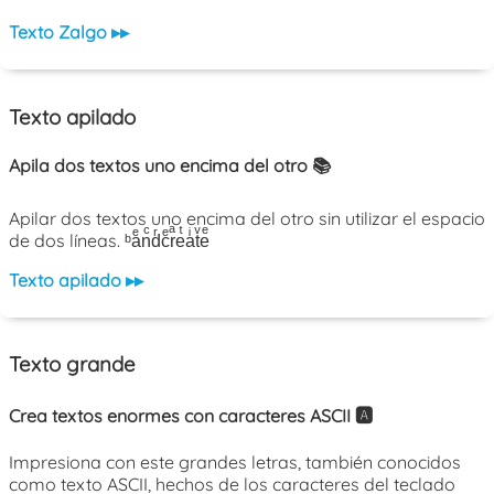
Texto Zalgo ▸▸
Texto apilado
Apila dos textos uno encima del otro 📚
Apilar dos textos uno encima del otro sin utilizar el espacio
de dos líneas. ᵇaͤnͨdͬcͤrͣeͭaͥtͮeͤ
Texto apilado ▸▸
Texto grande
Crea textos enormes con caracteres ASCII 🅰️
Impresiona con este grandes letras, también conocidos
como texto ASCII, hechos de los caracteres del teclado