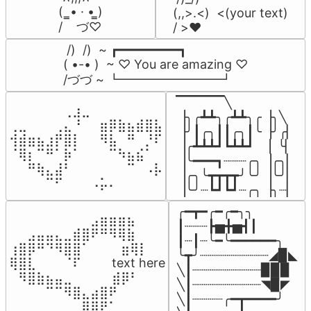
(  ̳• · • ̳)

(,,>.<)  <(your text)

/    づ♡
/ >❤️
 /)  /)  ~ ┏━━━━━━━━┓

( •-• )  ~ ♡ You are amazing ♡

/づづ ~ ┗━━━━━━━━┛
▔▔▔▔▔╲

⠀⠀⠀⠀⠀⠀⢀⣰⣀⠀⠀⠀⠀⠀⠀⠀⠀

▕╮╭┻┻╮╭┻┻╮╭▕╮╲

⢀⣀⠀⠀⠀⢀⣄⠘⠀⠀⣶⡿⣷⣦⣾⣿⣧

▕╯┃╭╮┃┃╭╮┃╰▕╯╭▏

⢺⣾⣶⣦⣰⡟⣿⡇⠀⠀⠻⣧⠀⠛⠀⡘⠏

▕╭┻┻┻┛┗┻┻┛  ▕  ╰▏

⠈⢿⡆⠉⠛⠁⡷⠁⠀⠀⠀⠉⠳⣦⣮⠁⠀

▕╰━━━┓┈┈┈╭╮▕╭╮▏

⠀⠀⠛⢷⣄⣼⠃⠀⠀⠀⠀⠀⠀⠉⠀⠠⡧

▕╭╮╰┳┳┳┳╯╰╯▕╰╯▏

⠀⠀⠀⠀⠉⠋⠀⠀⠀⠠⡥⠄⠀⠀⠀⠀⠀
▕╰╯┈┗┛┗┛┈╭╮▕╮┈▏
╭━┳━╭━╭━╮╮

⠀⠀⠀⠀⠀⠀⠀⠀⠀⣠⣶⣶⣶⣦⠀⠀

┃┈┈┈┣▅╋▅┫┃

⠀⠀⣠⣤⣤⣄⣀⣾⣿⠟⠛⠻⢿⣷⠀

┃┈┃┈╰━╰━━━━━━╮

⢰⣿⡿⠛⠙⠻⣿⣿⠁⠀⠀ ⠀⣶⢿⡇

╰┳╯┈┈┈┈┈┈┈┈┈◢▉◣

⢿⣿⣇⠀⠀⠀⠈⠏⠀⠀⠀ text here

╲┃┈┈┈┈┈┈┈┈┈▉▉▉

⠀⠻⣿⣷⣦⣤⣀⠀⠀⠀ ⠀⣾⡿⠃⠀

╲┃┈┈┈┈┈┈┈┈┈◥▉◤

⠀⠀⠀⠀⠉⠉⠻⣿⣄⣴⣿⠟⠀⠀⠀

╲┃┈┈┈┈╭━┳━━━━╯

⠀⠀⠀⠀⠀⠀⠀⠀⣿⡿⠟⠁⠀⠀⠀