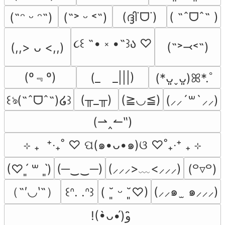
(ദ്ദി˙ᗜ˙)
( ˶ˆᗜˆ˵ )
(˶ᵔ ᵕ ᵔ˶)
(˶˃ ᵕ ˂˶)
૮꒰ ˶• ༝ •˶꒱ა ♡
(˶˃⤙˂˶)
(,,> ᴗ <,,)
(º﹃º)
(_　_|||)
(*ᴗ͈ˬᴗ͈)ꕤ*.ﾟ
(╥_╥)
(≧◡≦)
꒰ঌ(˶ˆᗜˆ˵)໒꒱
(⸝⸝´꒳`⸝⸝)
(⇀‸↼‶)
⊹ ₊  ⁺‧₊˚ ♡ ପ(๑•ᴗ•๑)ଓ ♡˚₊‧⁺ ₊ ⊹
(─‿‿─)
(⸝⸝⸝>﹏<⸝⸝⸝)
(♡ˊ͈ ꒳ ˋ͈)
(꒪▿꒪)
（˶′◡‵˶）
(⸝⸝๑  ̫ ๑⸝⸝⸝)
꒰ᐢ. .ᐢ꒱
( ˘͈ ᵕ ˘͈♡)
!(•̀ᴗ•́)و ̑̑