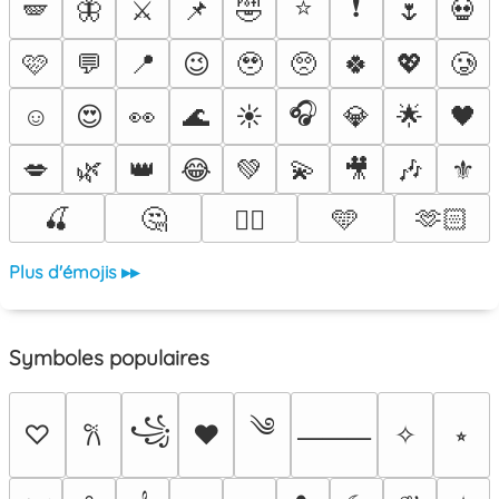
⭐
❗
🪽
🦋
⚔️
📌
🤣
🌷
💀
🩷
💬
📍
😉
🥹
🥺
🍀
💖
🥲
🎧
☺️
😍
👀
🌊
☀️
💎
🌟
🖤
💋
🌿
👑
😂
💚
💫
🎥
🎶
⚜️
🍒
🤔
🩵
🫶🏻
❤️‍🔥
Plus d'émojis ▸▸
Symboles populaires
༄
꧁
♡
♥
✧
⭒
𐙚
⸻