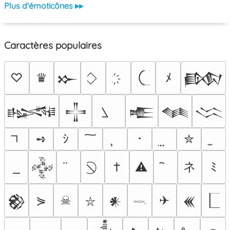
Plus d'émoticônes ▸▸
Caractères populaires
♡
♛
ﾒ
𒁍
𒁃
𒈙
𒋲
𒍫
𒈝
𒈱
➺
ｼ
･
✮
ネ
†
⚠
ﾐ
𒅒
⋟
☠
✈
𒆙
𒀭
𒌍
⛥
𓎖