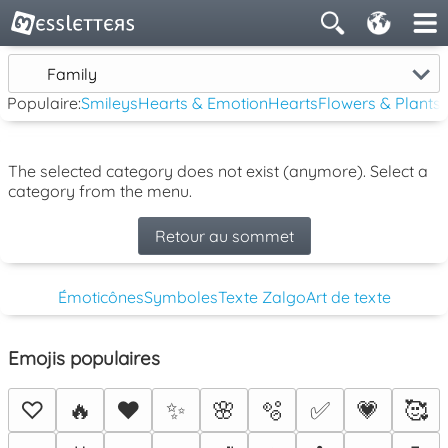
Family
Populaire:
Smileys
Hearts & Emotion
Hearts
Flowers & Plants
The selected category does not exist (anymore). Select a
category from the menu.
Retour au sommet
Émoticônes
Symboles
Texte Zalgo
Art de texte
Emojis populaires
♡
🔥
❤️
✨
🌸
🫧
✅
💗
🥰