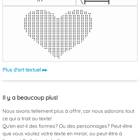
╲┣━━━━━━┫﻿
⠀⣠⣤⣶⣶⣦⣄⡀  ⠀⢀⣤⣴⣶⣶⣤⣀⠀

⣼⣿⣿⣿⣿⣿⣿⣷⣤⣾⣿⣿⣿⣿⣿⣿⣧

⣿⣿⣿⣿⣿⣿⣿⣿⣿⣿⣿⣿⣿⣿⣿⣿⣿

⠹⣿⣿⣿⣿⣿⣿⣿⣿⣿⣿⣿⣿⣿⣿⣿⠏

⠀⠙⢿⣿⣿⣿⣿⣿⣿⣿⣿⣿⣿⣿⣿⠋⠀

⠀⠀⠀⠙⢿⣿⣿⣿⣿⣿⣿⣿⡿⠛⠁⠀⠀

⠀⠀⠀⠀⠀⠉⢿⣿⣿⣿⠟⠋⠀⠀⠀⠀⠀

⠀⠀⠀⠀⠀⠀⠀⠙⠻⠁⠀⠀⠀⠀⠀⠀⠀⠀⠀⠀⠀⠀⠀
Plus d'art textuel ▸▸
Il y a beaucoup plus!
Nous avons tellement plus à offrir, car nous adorons tout
ce qui a trait au texte!
Qu'en est-il des formes? Ou des personnages? Peut-être
que vous voulez votre texte en miroir, ou peut-être à