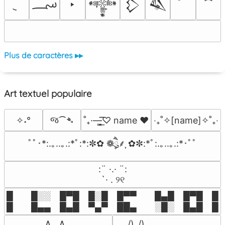
؄
‣
𒀱
𒁷
𒈑
Plus de caractères ▸▸
Art textuel populaire
જ⁀➴
✧˖°
˚₊·—̳͟͞͞♡ name ♥️
‎‧₊˚✧[name]✧˚₊‧
ﾟﾟ･*:.｡..｡.:*ﾟ:*:✼✿ ❁ཻུ۪۪⸙͎ ✿✼:*ﾟ:.｡..｡.:*･ﾟﾟ
⠀:¨ ·.· ¨:⠀

⠀ `· . ୨୧⠀
█  █░░ █▀█ █░█ █▀▀  █▄█ █▀█ █░█
█  █▄▄ █▄█ ▀▄▀ ██▄  ░█░ █▄█ █▄
 ∧,,,∧

 /)_/)
