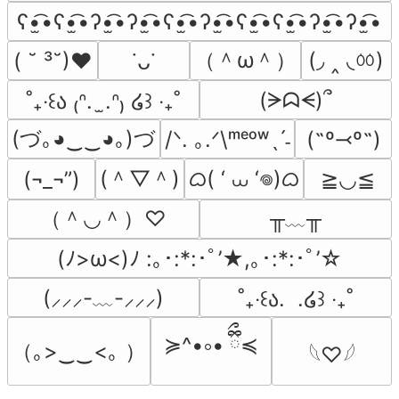
ʕ•̫͡•ʕ•̫͡•ʔ•̫͡•ʔ•̫͡•ʕ•̫͡•ʔ•̫͡•ʕ•̫͡•ʕ•̫͡•ʔ•̫͡•ʔ•̫͡•
（＾ω＾）
(◞ ‸ ◟ㆀ)
( ˘ ³˘)♥
˙ᴗ˙
(ᗒᗣᗕ)՞
˚₊‧꒰ა ₍ᐢ.  ̫.ᐢ₎ ໒꒱ ‧₊˚
(づ｡◕‿‿◕｡)づ
/ᐠ. ｡.ᐟ\ᵐᵉᵒʷˎˊ˗
(˶º⤙º˶)
(＾▽＾)
ᜊ( ‘ ⩊ ‘𖦹)ᜊ
(¬_¬”)
≧◡≦
（＾◡＾）♡
╥﹏╥
(ﾉ>ω<)ﾉ :｡･:*:･ﾟ’★,｡･:*:･ﾟ’☆
(⸝⸝⸝-﹏-⸝⸝⸝)
˚₊‧꒰ა.  .໒꒱ ‧₊˚
≽^•༚• ྀིྀ≼
（｡>‿‿<｡ ）
𓆩♡𓆪