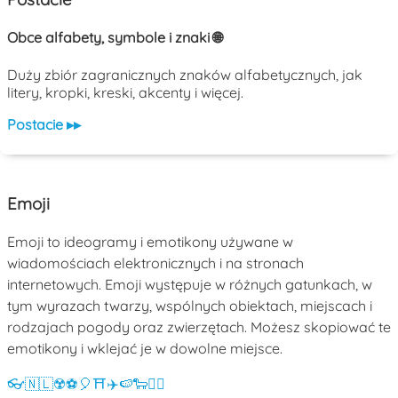
Obce alfabety, symbole i znaki 🌐
Duży zbiór zagranicznych znaków alfabetycznych, jak
litery, kropki, kreski, akcenty i więcej.
Postacie ▸▸
Emoji
Emoji to ideogramy i emotikony używane w
wiadomościach elektronicznych i na stronach
internetowych. Emoji występuje w różnych gatunkach, w
tym wyrazach twarzy, wspólnych obiektach, miejscach i
rodzajach pogody oraz zwierzętach. Możesz skopiować te
emotikony i wklejać je w dowolne miejsce.
👓
🇳🇱
☢️
⚽
🎈
⛩️
✈️
🍉
🐑
💁‍♀️