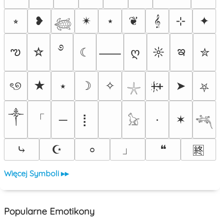
⭒
❥
✴︎
⋆
❦
𝄞
⊹
✦
𓆉
࿔
ఌ
ఇ
☆
☾
ღ
☼
✮
⸺
ৎ୭
★
⭑
☽
✧
ᚐ҉ᚐ
➤
⛧
𓇼
༒
「
─
⡇
✶
⸱
𓃠
𓆈
」
⤷
☪
❝
⸰
🈡
Więcej Symboli ▸▸
Popularne Emotikony