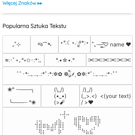
Więcej Znaków ▸▸
Popularna Sztuka Tekstu
⋆°.☾⋆.ೃ࿔*:⋆
જ⁀➴
₊˚⊹
˚₊·—̳͟͞͞♡ name ♥️
⫘⫘⫘⫘⫘⫘
°.•☆•.°
𖦹:･ﾟ⋆｡°⭒✩･:*:｡
ﾟﾟ･*:.｡..｡.:*ﾟ:*:✼✿ ❁ཻུ۪۪⸙͎ ✿✼:*ﾟ:.｡..｡.:*･ﾟﾟ
❀° ┄───╮

(\_/)

 /)_/)

(•_•)

(,,>.<)  <(your text)

 ╰───┄ °❀
(>🧨
/ >❤️
⠀⠀⠀⠀⠀⠀⢀⣰⣀⠀⠀⠀⠀⠀⠀⠀⠀

⢀⣀⠀⠀⠀⢀⣄⠘⠀⠀⣶⡿⣷⣦⣾⣿⣧

⢺⣾⣶⣦⣰⡟⣿⡇⠀⠀⠻⣧⠀⠛⠀⡘⠏

⠈⢿⡆⠉⠛⠁⡷⠁⠀⠀⠀⠉⠳⣦⣮⠁⠀
