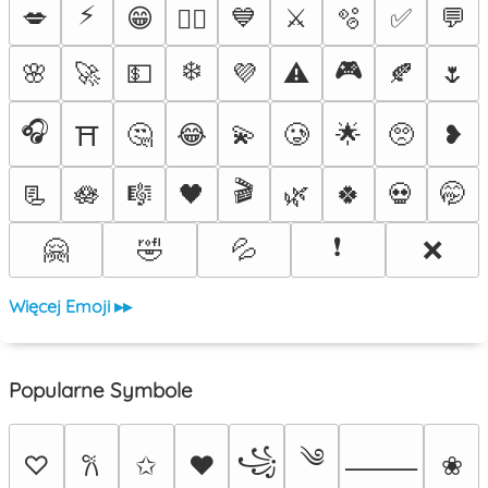
⚡
💋
😁
💙
⚔️
🫧
✅
💬
❤️‍🔥
❄️
🎮
🌸
🚀
💵
💜
⚠️
🍂
🌷
🎧
🤔
😂
💫
🥲
🌟
🥺
❥
⛩️
🎬
📃
🪷
🎼
🖤
🌿
🍀
💀
🤭
❗
🤗
🤣
💦
❌
Więcej Emoji ▸▸
Popularne Symbole
༄
꧁
♡
✩
♥
❀
𐙚
⸻