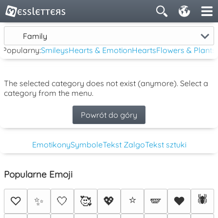
Family
Popularny:
Smileys
Hearts & Emotion
Hearts
Flowers & Plants
The selected category does not exist (anymore). Select a
category from the menu.
Powrót do góry
Emotikony
Symbole
Tekst Zalgo
Tekst sztuki
Popularne Emoji
⭐
🕷️
♡
✨
🤍
🥰
💖
🪽
♥️