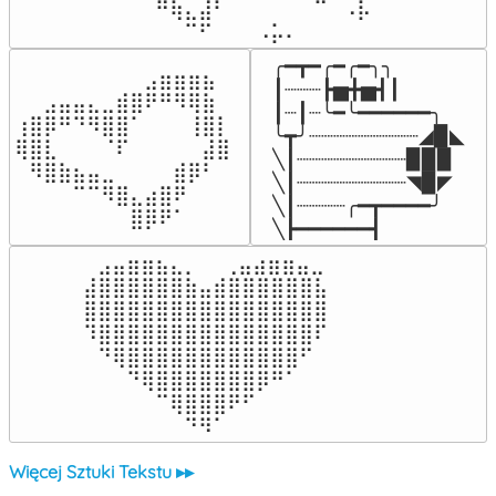
⠀⠀⠛⢷⣄⣼⠃⠀⠀⠀⠀⠀⠀⠉⠀⠠⡧

⠀⠀⠀⠀⠉⠋⠀⠀⠀⠠⡥⠄⠀⠀⠀⠀⠀
╭━┳━╭━╭━╮╮

⠀⠀⠀⠀⠀⠀⠀⠀⠀⣠⣶⣶⣶⣦⠀⠀

┃┈┈┈┣▅╋▅┫┃

⠀⠀⣠⣤⣤⣄⣀⣾⣿⠟⠛⠻⢿⣷⠀

┃┈┃┈╰━╰━━━━━━╮

⢰⣿⡿⠛⠙⠻⣿⣿⠁⠀⠀⠀⢸⣿⡇

╰┳╯┈┈┈┈┈┈┈┈┈◢▉◣

⢿⣿⣇⠀⠀⠀⠈⠏⠀⠀⠀⠀⠀⣼⣿⠀

╲┃┈┈┈┈┈┈┈┈┈▉▉▉

⠀⠻⣿⣷⣦⣤⣀⠀⠀⠀⠀⣾⡿⠃⠀

╲┃┈┈┈┈┈┈┈┈┈◥▉◤

⠀⠀⠀⠀⠉⠉⠻⣿⣄⣴⣿⠟⠀⠀⠀

╲┃┈┈┈┈╭━┳━━━━╯

⠀⠀⠀⠀⠀⠀⠀⠀⣿⡿⠟⠁⠀⠀⠀⠀
╲┣━━━━━━┫﻿
⠀⣠⣤⣶⣶⣦⣄⡀  ⠀⢀⣤⣴⣶⣶⣤⣀⠀

⣼⣿⣿⣿⣿⣿⣿⣷⣤⣾⣿⣿⣿⣿⣿⣿⣧

⣿⣿⣿⣿⣿⣿⣿⣿⣿⣿⣿⣿⣿⣿⣿⣿⣿

⠹⣿⣿⣿⣿⣿⣿⣿⣿⣿⣿⣿⣿⣿⣿⣿⠏

⠀⠙⢿⣿⣿⣿⣿⣿⣿⣿⣿⣿⣿⣿⣿⠋⠀

⠀⠀⠀⠙⢿⣿⣿⣿⣿⣿⣿⣿⡿⠛⠁⠀⠀

⠀⠀⠀⠀⠀⠉⢿⣿⣿⣿⠟⠋⠀⠀⠀⠀⠀

⠀⠀⠀⠀⠀⠀⠀⠙⠻⠁⠀⠀⠀⠀⠀⠀⠀⠀⠀⠀⠀⠀⠀
Więcej Sztuki Tekstu ▸▸