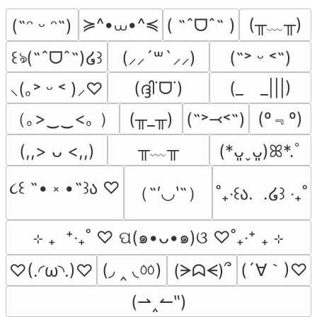
≽^•⩊•^≼
(╥﹏╥)
( ˶ˆᗜˆ˵ )
(˶ᵔ ᵕ ᵔ˶)
꒰ঌ(˶ˆᗜˆ˵)໒꒱
(⸝⸝´꒳`⸝⸝)
(˶˃ ᵕ ˂˶)
(ദ്ദി˙ᗜ˙)
(_　_|||)
⸜(｡˃ ᵕ ˂ )⸝♡
（｡>‿‿<｡ ）
(º﹃º)
(╥_╥)
(˶˃⤙˂˶)
╥﹏╥
(,,> ᴗ <,,)
(*ᴗ͈ˬᴗ͈)ꕤ*.ﾟ
૮꒰ ˶• ༝ •˶꒱ა ♡
（˶′◡‵˶）
˚₊‧꒰ა.  .໒꒱ ‧₊˚
⊹ ₊  ⁺‧₊˚ ♡ ପ(๑•ᴗ•๑)ଓ ♡˚₊‧⁺ ₊ ⊹
(◞ ‸ ◟ㆀ)
(´∀｀)♡
♡(.◜ω◝.)♡
(ᗒᗣᗕ)՞
(⇀‸↼‶)