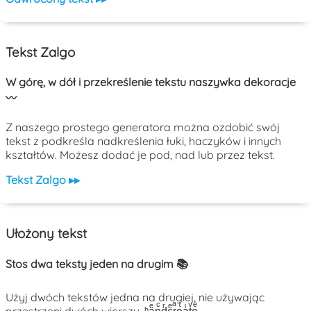
Tekst Zalgo
W górę, w dół i przekreślenie tekstu naszywka dekoracje
〰️
Z naszego prostego generatora można ozdobić swój
tekst z podkreśla nadkreślenia łuki, haczyków i innych
kształtów. Możesz dodać je pod, nad lub przez tekst.
Tekst Zalgo ▸▸
Ułożony tekst
Stos dwa teksty jeden na drugim 📚
Użyj dwóch tekstów jedna na drugiej, nie używając
przestrzeni dwóch wierszy. ᵇaͤnͨdͬcͤrͣeͭaͥtͮeͤ