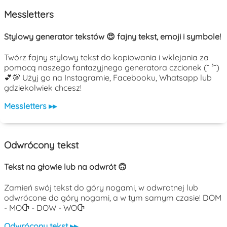
Messletters
Stylowy generator tekstów 😍 fajny tekst, emoji i symbole!
Twórz fajny stylowy tekst do kopiowania i wklejania za
pomocą naszego fantazyjnego generatora czcionek (˘ ³˘)
💕💯 Użyj go na Instagramie, Facebooku, Whatsapp lub
gdziekolwiek chcesz!
Messletters ▸▸
Odwrócony tekst
Tekst na głowie lub na odwrót 🙃
Zamień swój tekst do góry nogami, w odwrotnej lub
odwrócone do góry nogami, a w tym samym czasie! DOM
- MOႧ - DOW - WOႧ
Odwrócony tekst ▸▸