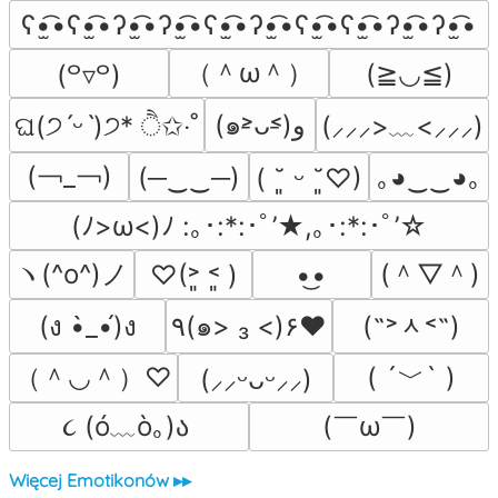
ʕ•̫͡•ʕ•̫͡•ʔ•̫͡•ʔ•̫͡•ʕ•̫͡•ʔ•̫͡•ʕ•̫͡•ʕ•̫͡•ʔ•̫͡•ʔ•̫͡•
（＾ω＾）
(≧◡≦)
(꒪▿꒪)
(๑˃̵ᴗ˂̵)و
(⸝⸝⸝>﹏<⸝⸝⸝)
ଘ(੭ˊᵕˋ)੭* ੈ✩‧˚
(￢_￢)
(─‿‿─)
｡◕‿‿◕｡
( ˘͈ ᵕ ˘͈♡)
(ﾉ>ω<)ﾉ :｡･:*:･ﾟ’★,｡･:*:･ﾟ’☆
ヽ(^o^)ノ
(＾▽＾)
♡(˃͈ ˂͈ )
•͜•
(˶˃ᆺ˂˶)
(ง •̀_•́)ง
٩(๑> ₃ <)۶♥
（＾◡＾）♡
( ´﹀` )
(⸝⸝ᵕᴗᵕ⸝⸝)
૮ (ó﹏ò｡)ა 
(￣ω￣﻿)
Więcej Emotikonów ▸▸