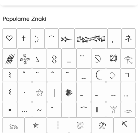
Popularne Znaki
ネ
♡
†
𒁍
𒈙
⒇
𒁂
𒈔
𒌐
𓂀
ﾐ
ﾟ
𐌔
٠
⚝
￨
𒆎
～
•
…
𓀠
𓁺
⛆
⛈
⛏
✮
┆
𓃬