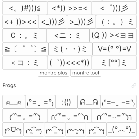
<。)#)))≦
<゜)))彡
<*)) >>=<
<_)))彡
>_)))彡
（：。）ミ
<+ ))><<
Ｃ：。ミ
<ニ：ミ
(Q )) ><ヨヨ
≧〔゜゜〕≦
ミ(・・)ミ
V=(° °)=V
＜コ：ミ
(゜))<<<*))
ミ[°°]ミ
montre plus
montre tout
Frogs
⍝__⍝
₍°=  ̮ =°₎
:(¦)
ᕱ__ᕱ
₍ᐢ=–  ̮ –=ᐢ₎
₍◜ᐢ=  ̮ =ᐢ◝₎
╭₍◜ᐢ=  ̮ =ᐢ◝₎╮
╭₍◜ᐢ=..=ᐢ◝₎╮
₍𝄐⩌𝄐₎
_(°︿°)_
₍𝄐 ̫͡ 𝄐₎
₍𝄐⁀̲𝄐₎
₍𝄐⌒̫𝄐₎
₍𝄐 ̫͡ 𝄐₎