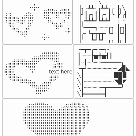
▔▔▔▔▔╲

⠀⠀⠀⠀⠀⠀⢀⣰⣀⠀⠀⠀⠀⠀⠀⠀⠀

▕╮╭┻┻╮╭┻┻╮╭▕╮╲

⢀⣀⠀⠀⠀⢀⣄⠘⠀⠀⣶⡿⣷⣦⣾⣿⣧

▕╯┃╭╮┃┃╭╮┃╰▕╯╭▏

⢺⣾⣶⣦⣰⡟⣿⡇⠀⠀⠻⣧⠀⠛⠀⡘⠏

▕╭┻┻┻┛┗┻┻┛  ▕  ╰▏

⠈⢿⡆⠉⠛⠁⡷⠁⠀⠀⠀⠉⠳⣦⣮⠁⠀

▕╰━━━┓┈┈┈╭╮▕╭╮▏

⠀⠀⠛⢷⣄⣼⠃⠀⠀⠀⠀⠀⠀⠉⠀⠠⡧

▕╭╮╰┳┳┳┳╯╰╯▕╰╯▏

⠀⠀⠀⠀⠉⠋⠀⠀⠀⠠⡥⠄⠀⠀⠀⠀⠀
▕╰╯┈┗┛┗┛┈╭╮▕╮┈▏
╭━┳━╭━╭━╮╮

⠀⠀⠀⠀⠀⠀⠀⠀⠀⣠⣶⣶⣶⣦⠀⠀

┃┈┈┈┣▅╋▅┫┃

⠀⠀⣠⣤⣤⣄⣀⣾⣿⠟⠛⠻⢿⣷⠀

┃┈┃┈╰━╰━━━━━━╮

⢰⣿⡿⠛⠙⠻⣿⣿⠁⠀⠀ ⠀⣶⢿⡇

╰┳╯┈┈┈┈┈┈┈┈┈◢▉◣

⢿⣿⣇⠀⠀⠀⠈⠏⠀⠀⠀ text here

╲┃┈┈┈┈┈┈┈┈┈▉▉▉

⠀⠻⣿⣷⣦⣤⣀⠀⠀⠀ ⠀⣾⡿⠃⠀

╲┃┈┈┈┈┈┈┈┈┈◥▉◤

⠀⠀⠀⠀⠉⠉⠻⣿⣄⣴⣿⠟⠀⠀⠀

╲┃┈┈┈┈╭━┳━━━━╯

⠀⠀⠀⠀⠀⠀⠀⠀⣿⡿⠟⠁⠀⠀⠀
╲┣━━━━━━┫﻿
⠀⣠⣤⣶⣶⣦⣄⡀  ⠀⢀⣤⣴⣶⣶⣤⣀⠀

⣼⣿⣿⣿⣿⣿⣿⣷⣤⣾⣿⣿⣿⣿⣿⣿⣧

⣿⣿⣿⣿⣿⣿⣿⣿⣿⣿⣿⣿⣿⣿⣿⣿⣿

⠹⣿⣿⣿⣿⣿⣿⣿⣿⣿⣿⣿⣿⣿⣿⣿⠏

⠀⠙⢿⣿⣿⣿⣿⣿⣿⣿⣿⣿⣿⣿⣿⠋⠀

⠀⠀⠀⠙⢿⣿⣿⣿⣿⣿⣿⣿⡿⠛⠁⠀⠀
