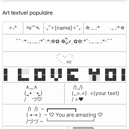
Art textuel populaire
જ⁀➴
✧˖°
‎‧₊˚✧[name]✧˚₊‧
☆.｡.:*　　.｡.:*☆
ﾟﾟ･*:.｡..｡.:*ﾟ:*:✼✿ ❁ཻུ۪۪⸙͎ ✿✼:*ﾟ:.｡..｡.:*･ﾟﾟ
⠀:¨ ·.· ¨:⠀

⠀ `· . ୨୧⠀
█  █░░ █▀█ █░█ █▀▀  █▄█ █▀█ █░█
█  █▄▄ █▄█ ▀▄▀ ██▄  ░█░ █▄█ █▄
 ∧,,,∧

 /)_/)

(  ̳• · • ̳)

(,,>.<)  <(your text)

/    づ♡
/ >❤️
 /)  /)  ~ ┏━━━━━━━━┓

( •-• )  ~ ♡ You are amazing ♡

/づづ ~ ┗━━━━━━━━┛