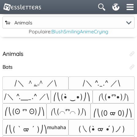
🐑
Animals
Populaire:
Blush
Smiling
Anime
Crying
Animals
Bats
/＼ ＾𝅒_𝅒＾ ／\
/＼ ^.ˍ.^ ／\
/＼ ^.╴ˍ.^ ／\
⎛⎝(•̀ ‿•)⎠⎞
⎛⎝(•ⱅ•)⎠⎞
⎛⎝(ʘ ⱅ ʘ)⎠⎞
⎛⎝(⌒ⱅ⌒ )⎠⎞
⎛⎝(᠐ ᢍ ᠐)⎠⎞
(㇏(•̀ ᢍ •́ )ノ)
⎛⎝( ` ᢍ ´ )⎠⎞ᵐᵘʰᵃʰᵃ