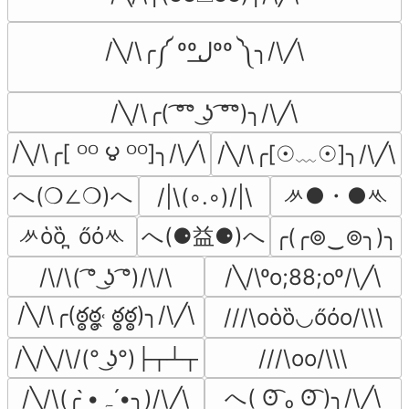
/╲/\╭༼ ººل͟ºº ༽╮/\╱\
/╲/\╭( ͡°͡° ͜ʖ ͡°͡°)╮/\╱\
/╲/\╭[ ᴼᴼ ౪ ᴼᴼ]╮/\╱\
/╲/\╭[☉﹏☉]╮/\╱\
へ(❍∠❍)へ
ᄽ●・●ᄿ
/|\(◦.◦)/|\
ᄽὁȍ ̪ őὀᄿ
へ(⚈益⚈)へ
╭(╭⊚‿⊚╮)╮
/\/\( ͡° ͜ʖ ͡°)/\/\
/╲/\ºo;88;oº/\╱\
/╲/\╭(ఠ్ఠఠ్ఠ˓̭ ఠ్ఠఠ్ఠ)╮/\╱\
///\oὁȍ◡őὀo/\\\
/╲/╲/\/(° ͜ʖ°)├┬┴┬
///\oo/\\\
へ( ʘ͡ ₒ ʘ͡ )╮/\╱\
/╲/\(╭ •̀ﮧ •́╮)/\╱\