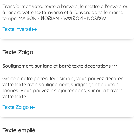
Transformez votre texte à l'envers, le mettre à l'envers ou
à rendre votre texte inversé et à l'envers dans le même
temps! MAISON - ИOƧIAM - W∀IƧOИ - NOSI∀W
Texte inversé ▸▸
Texte Zalgo
Soulignement, surligné et barré texte décorations 〰️
Grâce à notre générateur simple, vous pouvez décorer
votre texte avec soulignement, surlignage et d'autres
formes. Vous pouvez les ajouter dans, sur ou à travers
votre texte.
Texte Zalgo ▸▸
Texte empilé