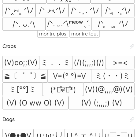
/ᐠ‸⑅‸ ᐟ\ﾉ
/ᐠ .⑅.ᐟ\ﾉ
/ᐠ . ֑ . ᐟ\ﾉ
/ᐠ۪. ̱ . ۪ᐟ\ﾉ
/ᐠ. ｡.ᐟ\ᵐᵉᵒʷˎˊ˗
/ᐠ ̥    ̣̮ ̥ ᐟ\ﾉ
/ᐠ. ᴗ.ᐟ\
montre plus
montre tout
Crabs
ミ．．ミ
(V)oo;;(V)
(/)(;,,;)(/)
>=<
≧〔゜゜〕≦
ミ(・・)ミ
V=(° °)=V
ミ[°°]ミ
(V)(@,,,,@)(V)
(*ꄱͦਵꄱͦ*)
(V) (O ww O) (V)
(V) (;,,,;) (V)
Dogs
∪＾ェ＾∪
∪￣-￣∪
∪･ω･∪
V●ᴥ●V