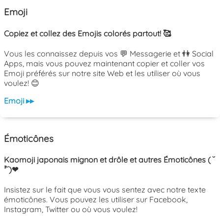
Emoji
Copiez et collez des Emojis colorés partout! 🥰
Vous les connaissez depuis vos 💬 Messagerie et 👫 Social
Apps, mais vous pouvez maintenant copier et coller vos
Emoji préférés sur notre site Web et les utiliser où vous
voulez! 😊
Emoji ▸▸
Émoticônes
Kaomoji japonais mignon et drôle et autres Émoticônes ( ˘
³˘)❤
Insistez sur le fait que vous vous sentez avec notre texte
émoticônes. Vous pouvez les utiliser sur Facebook,
Instagram, Twitter ou où vous voulez!