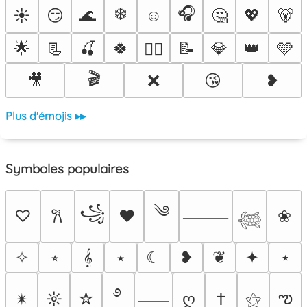
❄️
🎧
☀️
😏
🌊
☺️
🤔
💖
🐻
🌟
📃
🍒
🍀
📝
💎
👑
🩵
❤️‍🔥
🎬
🎥
❌
😘
❥
Plus d'émojis ▸▸
Symboles populaires
༄
꧁
♡
♥
❀
𐙚
⸻
𓆉
✧
⭒
𝄞
⭑
☾
❥
❦
✦
⋆
࿔
ఌ
✴︎
☼
☆
ღ
†
⚝
⸺