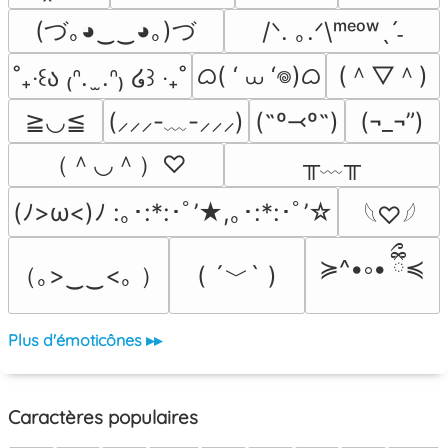
(づ｡◕‿‿◕｡)づ
/ᐠ. ｡.ᐟ\ᵐᵉᵒʷˎˊ˗
ᜊ( ‘ ⩊ ‘𖦹)ᜊ
(＾▽＾)
˚₊‧꒰ა ₍ᐢ.  ̫.ᐢ₎ ໒꒱ ‧₊˚
≧◡≦
(˶º⤙º˶)
(¬_¬”)
(⸝⸝⸝-﹏-⸝⸝⸝)
（＾◡＾）♡
╥﹏╥
(ﾉ>ω<)ﾉ :｡･:*:･ﾟ’★,｡･:*:･ﾟ’☆
𓆩♡𓆪
≽^•༚• ྀིྀ≼
（｡>‿‿<｡ ）
( ´﹀` )
Plus d'émoticônes ▸▸
Caractères populaires