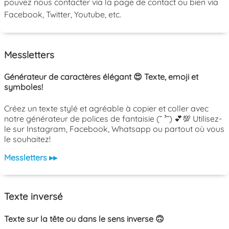
pouvez nous contacter via la page de contact ou bien via
Facebook, Twitter, Youtube, etc.
Messletters
Générateur de caractères élégant 😍 Texte, emoji et
symboles!
Créez un texte stylé et agréable à copier et coller avec
notre générateur de polices de fantaisie (˘ ³˘) 💕💯 Utilisez-
le sur Instagram, Facebook, Whatsapp ou partout où vous
le souhaitez!
Messletters ▸▸
Texte inversé
Texte sur la tête ou dans le sens inverse 🙃