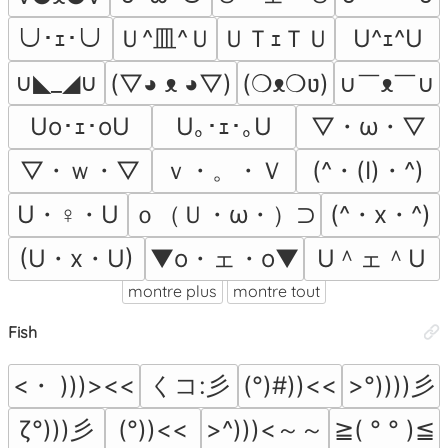
Ｕ^皿^Ｕ
ＵＴｪＴＵ
∪･ｪ･∪
U^ｪ^U
∪◣_◢∪
∪￣ᴥ￣∪
(▽◕ ᴥ ◕▽)
(❍ᴥ❍ʋ)
▽・ω・▽
Uo･ｪ･oU
U｡･ｪ･｡U
▽・ｗ・▽
ｖ・。・Ｖ
(^・(I)・^)
U・♀・U
ｏ（Ｕ・ω・）⊃
(^・x・^)
(U・x・U)
▼o・ェ・o▼
U＾ェ＾U
montre plus
montre tout
Fish
<・ )))><<
くコ:彡
>°))))彡
(°)#))<<
ζ°)))彡
>^)))<～～
(°))<<
≧( ° ° )≦