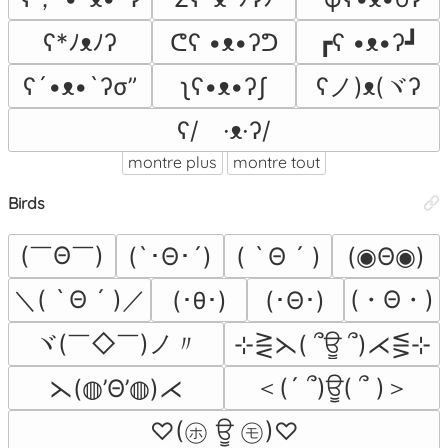
ʕ*ﾉᴥﾉʔ
ᕦʕ •ᴥ•ʔᕤ
┏ʕ •ᴥ•ʔ┛
ʕノ)ᴥ(ヾʔ
ʕ´•ᴥ•`ʔσ”
ʅʕ•ᴥ•ʔʃ
ʕ/　·ᴥ·ʔ/
montre plus
montre tout
Birds
(￣Θ￣)
(`･Θ･´)
( ˋ Θ ´ )
(◉Θ◉)
＼( ˋ Θ ´ )／
(・Θ・)
(･θ･)
(･Θ･)
ヾ(￣◇￣)ノ〃
⊹⋛⋋( ՞ਊ ՞)⋌⋚⊹
＜(´ ՞)ਊ( ՞ )＞
⋋(◍’Θ’◍)⋌
♡(㋭ ਊ ㋲)♡