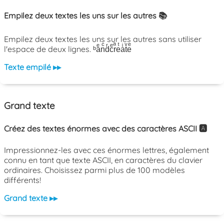
Empilez deux textes les uns sur les autres 📚
Empilez deux textes les uns sur les autres sans utiliser
l'espace de deux lignes. ᵇaͤnͨdͬcͤrͣeͭaͥtͮeͤ
Texte empilé ▸▸
Grand texte
Créez des textes énormes avec des caractères ASCII 🅰️
Impressionnez-les avec ces énormes lettres, également
connu en tant que texte ASCII, en caractères du clavier
ordinaires. Choisissez parmi plus de 100 modèles
différents!
Grand texte ▸▸