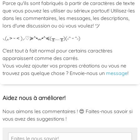
Parce qu'ils sont fabriqués à partir de caractères de texte
que vous pouvez les utiliser au sérieux partout! Utilisez-les
dans les commentaires, les messages, les descriptions,
lors d'une discussion ou où vous voulez! ツ
⸜(｡˃ ᵕ ˂ )⸝♡
≽^•⩊•^≼
(╥﹏╥)
(˶ᵔ ᵕ ᵔ˶)
C'est tout à fait normal pour certains caractères
apparaissent comme des carrés.
Vous voulez ajouter vos propres créations ou vous ne
trouvez pas quelque chose ? Envoie-nous un
message
!
Aidez nous à améliorer!
Nous aimons les commentaires ! 😍 Faites-nous savoir si
vous avez des suggestions !