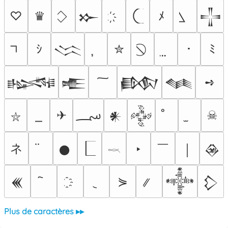
♡
♛
ﾒ
𒁍
𒋲
ｼ
✮
･
ﾐ
𒈱
➺
𒈙
𒍫
𒁃
𒈝
؄
✈
☠
𒀭
𒅒
⛥
ネ
￣
‣
𒊹
￨
𒊲
𓎖
⋟
𒌍
𒀱
𒁷
Plus de caractères ▸▸