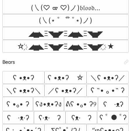
(㇏(♡ ᢍ ♡)ノ)𝔟𝔩𝔬𝔬𝔡…
(㇏(⋆ ﾟ　 ຶ ﾟ⋆)ノ)
◢▅◣Ξ◥▅◤Ξ◢▅◣Ξ◥▅◤
☆ ҉ ◢▅◣Ξ◥▅◤Ξ◢▅◣Ξ◥▅◤ ҉ ★
Bears
ʕ •ᴥ•ʔゝ☆
＼ʕ •ᴥ•ʔ／
ʕ •ᴥ•ʔ
ʕ ˵• ₒ •˵ ʔ
＼ʕ •ᴥ•ʔ＼
／ʕ •ᴥ•ʔ／
ʕ •ₒ• ʔ
ʕง•ᴥ•ʔง
ᕕʕ •ₒ• ʔ୨
ʕ　·ᴥʔ
ʕ ﾟ ● ﾟʔ
ʕ　·ᴥ·ʔ
ʕ·ᴥ·　ʔ
ʕᴥ·　ʔ
ʕ； •`ᴥ•´ʔ
Σʕﾟᴥﾟﾉʔﾉ
“φʕ•ᴥ•oʔ