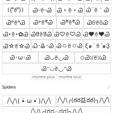
꒰(͏ʻัꈊʻั)꒱
Ꮚ´ꈊ｀Ꮚ
ᏊᵕꈊᵕᏊ
Ꮚ・ꈊ・Ꮚ
Ꮚ˃ꈊºัᏊ
ᏊºัꈊºัᏊ
ᏊᵒꈊᵒᏊ
ᏊꏿꈊꏿᏊ
Ꮚ･ꈊ･✿Ꮚ
ᏊꆤꈊꆤᏊ
Ꮚ♡ꈊ♡Ꮚ
Ꮚ♥ꈊ♥Ꮚ
Ꮗ･Ꮂ･Ꮚ
ξ๑ˊ ꈊˋ๑Ҙ
ᏊㅇꈊㅇᏊ
Ꮚ☆ꈊ☆Ꮚ
Ꮚ･ω･Ꮚ
Ꮚ◡ꈊ◡Ꮚ
✩ᏊꈍꈊꈍᏊ
Ꮚ˶◡ꈊ◡˶Ꮚ
montre plus
montre tout
Spiders
/╲/\╭(ఠఠ益ఠఠ)╮/\╱\
/╲/\( •̀ ω •́ )/\╱\
/╲/\╭(ರರ⌓ರರ)╮/\╱\