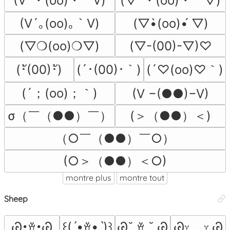
(V´・(oo)・｀V)
(▽´・(oo)・｀▽)
(V´｡(oo)｡｀V)
(▽•̀(oo)•́ ▽)
(▽❍(oo)❍▽)
(▽-(00)-▽)♡
(´♡(oo)♡｀)
(･ั(00)･ั)
(´･(00)･｀)
(´；(oo)；｀)
(V −(●●)−V)
σ（￣（●●）￣）
(＞（●●）＜)
（○￣（●●）￣○）
(○＞（●●）＜○)
montre plus
montre tout
Sheep
Ꮚ･ꈊ･Ꮚ
꒰(͏ˊ•ꈊ•ˋ)꒱
Ꮚ˘ ꈊ ˘ Ꮚ
Ꮚᵕ̣̣̣̣̣ ہ ᵕ̣̣̣̣̣̣ Ꮚ