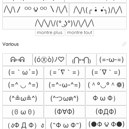
/╲/\〳 ᴼᴼ ౪ ᴼᴼ 〵/\╱\
/╲/\(╭ •̀ •́╮)/\╱\
/╲/╲/\/(° ͜ʖ°)\/\╱\╱\
montre plus
montre tout
Various
(ó㉨ò)ﾉ♡
ᕱ⑅ᕱ
₍⋂⑅⋂₎
(=‐ω‐=)
(=｀ω´=)
（=´∇｀=）
(=´∇｀=)
(＾º◡º＾❁)
(=^ ◡ ^=)
(=^-ω-^=)
Φ ω Φ）
(^≗ω≗^)
(^つωฅ^)
(Ф∀Ф)
(ФДФ)
（ꏿ ω ꏿ）
(●Φ ౪ Φ●)
（งΦ Д Φ）ง
(˵Φ ω Φ˵)