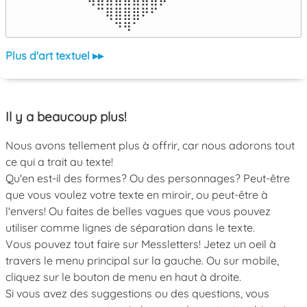
⠀⠀⠀⠀⠀⠉⢿⣿⣿⣿⠟⠋⠀⠀⠀⠀⠀

⠀⠀⠀⠀⠀⠀⠀⠙⠻⠁⠀⠀⠀⠀⠀⠀⠀⠀⠀⠀⠀⠀⠀
Plus d'art textuel ▸▸
Il y a beaucoup plus!
Nous avons tellement plus à offrir, car nous adorons tout
ce qui a trait au texte!
Qu'en est-il des formes? Ou des personnages? Peut-être
que vous voulez votre texte en miroir, ou peut-être à
l'envers! Ou faites de belles vagues que vous pouvez
utiliser comme lignes de séparation dans le texte.
Vous pouvez tout faire sur Messletters! Jetez un oeil à
travers le menu principal sur la gauche. Ou sur mobile,
cliquez sur le bouton de menu en haut à droite.
Si vous avez des suggestions ou des questions, vous