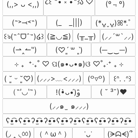
૮꒰ ˶• ༝ •˶꒱ა ♡
(º﹃º)
(,,> ᴗ <,,)
(˶˃⤙˂˶)
(_　_|||)
(*ᴗ͈ˬᴗ͈)ꕤ*.ﾟ
(≧◡≦)
(╥_╥)
꒰ঌ(˶ˆᗜˆ˵)໒꒱
(⸝⸝´꒳`⸝⸝)
(⇀‸↼‶)
(─‿‿─)
(♡ˊ͈ ꒳ ˋ͈)
⊹ ₊  ⁺‧₊˚ ♡ ପ(๑•ᴗ•๑)ଓ ♡˚₊‧⁺ ₊ ⊹
(⸝⸝⸝>﹏<⸝⸝⸝)
( ˘͈ ᵕ ˘͈♡)
(꒪▿꒪)
꒰ᐢ. .ᐢ꒱
（˶′◡‵˶）
( ˘ ³˘)♥
!(•̀ᴗ•́)و ̑̑
(⸝⸝๑  ̫ ๑⸝⸝⸝)
ʕ•̫͡•ʕ•̫͡•ʔ•̫͡•ʔ•̫͡•ʕ•̫͡•ʔ•̫͡•ʕ•̫͡•ʕ•̫͡•ʔ•̫͡•ʔ•̫͡•
(◞ ‸ ◟ㆀ)
（＾ω＾）
(ᗒᗣᗕ)՞
˙ᴗ˙