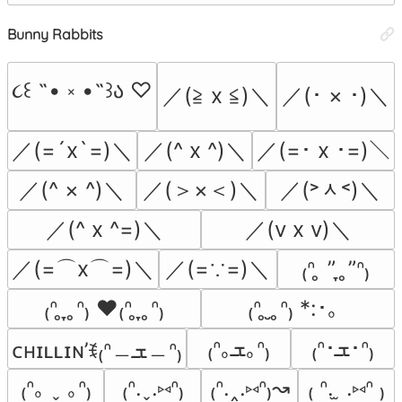
Bunny Rabbits
૮꒰ ˶• ༝ •˶꒱ა ♡
／(≧ x ≦)＼
／(･ × ･)＼
／(=´x`=)＼
／(^ x ^)＼
／(=･ x ･=)＼
／(^ × ^)＼
／(＞×＜)＼
／(˃ᆺ˂)＼
／(^ x ^=)＼
／(v x v)＼
／(=⌒x⌒=)＼
／(=∵=)＼
₍ᐢ ̥ ” ̞ ̥”ᐢ₎
₍ᐢ ̥ ̞ ̥ᐢ₎ ♥₍ᐢ ̥ ̞ ̥ᐢ₎
₍ᐢ ̥ ̮ ̥ᐢ₎ *:･。
₍ᐢ･ܫ･ᐢ₎
₍ᐢ｡ܫ｡ᐢ₎
ᴄʜɪʟʟɪɴ’ꉂ₍ᐢ﹘ܫ﹘ᐢ₎
₍ᐢ｡ ˬ ｡ᐢ₎
₍ᐢ.ˬ.⑅ᐢ₎
₍ᐢ.‸.⑅ᐢ₎↝
₍ ᐢ. ̫ .⑅ᐢ ₎