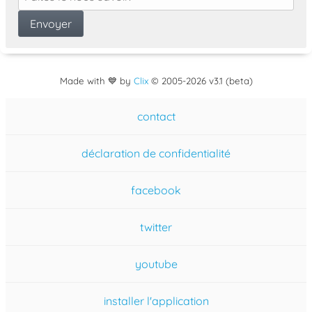
Made with 💙 by
Clix
©
2005
-2026 v3.1 (beta)
contact
déclaration de confidentialité
facebook
twitter
youtube
installer l'application