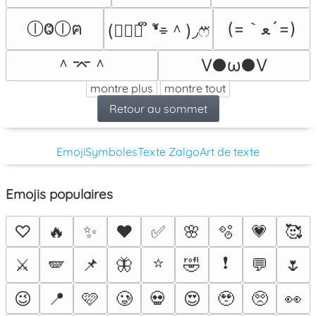
(=｀ﻌ´=)
ⓛⰙⓛฅ
(⌯❛ั ຶ ❛ั⌯＾)◞ෆ⃛
＾⌤＾
V●ω●V
montre plus
montre tout
Retour au sommet
Emoji
Symboles
Texte Zalgo
Art de texte
Emojis populaires
♡
🔥
✨
❤️
✅
🌸
🫧
💗
🥰
⭐
❗
⚔️
🪽
📌
🦋
🤣
💬
🌷
😉
📍
🩷
🥲
💀
😍
🥹
🥺
👀