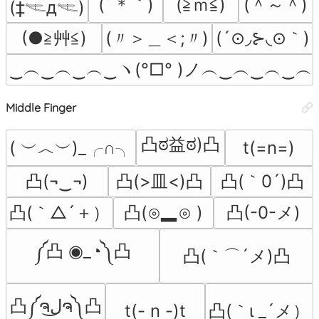
(´＊｀)
(≧ｍ≦)
(＾～＾)
(‡𓌻д𓌻)
(●≧艸≦)
(〃＞＿＜;〃)
(´⊙◞⊱◟⊙｀)
‿︵‿︵‿︵‿ヽ(°□° )ノ︵‿︵‿︵‿︵
Middle Finger
凸ಠ益ಠ)凸
( ︶︿︶)_╭∩╮
t(=n=)
凸(¬‿¬)
凸(>皿<)凸
凸(｀0´)凸
凸(｀△´＋）
凸(⊙▂⊙ )
凸(-0-メ)
༼凸 ◉_◔༽凸
凸(｀⌒´メ)凸
凸༼ຈل͜ຈ༽凸
凸(｀ι _´メ）
t(- n -)t