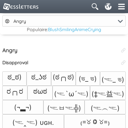
😡
Angry
Populaire:
Blush
Smiling
Anime
Crying
Angry
Disapproval
ಠ_ಠ)
ಠ_ʖಠ
(ಠ╭╮ಠ)
(ভ_ ভ)
(𓌻_ ভ)
ರ╭╮ರ
ಠωಠ
(𓌻`ω´𓌻)
(‡𓌻益𓌻)
(¬▂¬)
(𓌻ㅂ𓌻╬)
(𓌻︵𓌻)
₍=୪ Ⱉ ୪=₎
(𓌻‸𓌻) ᴜɢʜ.