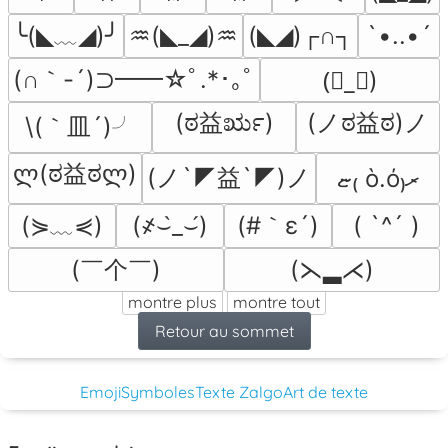
╰(◣﹏◢)╯
♒(◣_◢)♒
(◣◢)┌∩┐
`•..•´
(∩｀-´)⊃━━☆ﾟ.*･｡ﾟ
(॓_॔)
(ಠ益ರೃ)
(ノಠ益ಠ)ノ
\(｀皿´)╯
ლ(ಠ益ಠლ)
(ノ`◤益`◤)ノ
ޏ₍ ὸ.ό₎ރ
(⋟﹏⋞)
(#｀ε´)
(҂⌣̀_⌣́)
( `^´ )
(￣个￣)
(⋋▂⋌)
montre plus
montre tout
Retour au sommet
Emoji
Symboles
Texte Zalgo
Art de texte