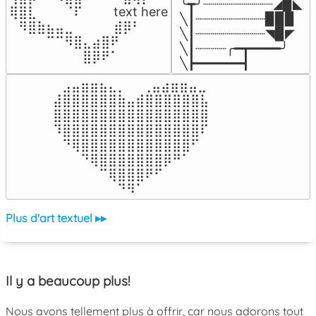
╰┳╯┈┈┈┈┈┈┈┈┈◢▉◣

⢿⣿⣇⠀⠀⠀⠈⠏⠀⠀⠀ text here

╲┃┈┈┈┈┈┈┈┈┈▉▉▉

⠀⠻⣿⣷⣦⣤⣀⠀⠀⠀ ⠀⣾⡿⠃⠀

╲┃┈┈┈┈┈┈┈┈┈◥▉◤

⠀⠀⠀⠀⠉⠉⠻⣿⣄⣴⣿⠟⠀⠀⠀

╲┃┈┈┈┈╭━┳━━━━╯

⠀⠀⠀⠀⠀⠀⠀⠀⣿⡿⠟⠁⠀⠀⠀
╲┣━━━━━━┫﻿
⠀⣠⣤⣶⣶⣦⣄⡀  ⠀⢀⣤⣴⣶⣶⣤⣀⠀

⣼⣿⣿⣿⣿⣿⣿⣷⣤⣾⣿⣿⣿⣿⣿⣿⣧

⣿⣿⣿⣿⣿⣿⣿⣿⣿⣿⣿⣿⣿⣿⣿⣿⣿

⠹⣿⣿⣿⣿⣿⣿⣿⣿⣿⣿⣿⣿⣿⣿⣿⠏

⠀⠙⢿⣿⣿⣿⣿⣿⣿⣿⣿⣿⣿⣿⣿⠋⠀

⠀⠀⠀⠙⢿⣿⣿⣿⣿⣿⣿⣿⡿⠛⠁⠀⠀

⠀⠀⠀⠀⠀⠉⢿⣿⣿⣿⠟⠋⠀⠀⠀⠀⠀

⠀⠀⠀⠀⠀⠀⠀⠙⠻⠁⠀⠀⠀⠀⠀⠀⠀⠀⠀⠀⠀⠀⠀
Plus d'art textuel ▸▸
Il y a beaucoup plus!
Nous avons tellement plus à offrir, car nous adorons tout