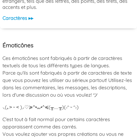
étrangers, tels que des lettres, des points, des tirets, des
accents et plus.
Caractères ▸▸
Émoticônes
Ces émoticônes sont fabriqués à partir de caractères
textuels de tous les différents types de langues.
Parce qu'ils sont fabriqués à partir de caractères de texte
que vous pouvez les utiliser au sérieux partout! Utilisez-les
dans les commentaires, les messages, les descriptions,
lors d'une discussion ou où vous voulez! ツ
⸜(｡˃ ᵕ ˂ )⸝♡
≽^•⩊•^≼
(╥﹏╥)
(˶ᵔ ᵕ ᵔ˶)
C'est tout à fait normal pour certains caractères
apparaissent comme des carrés.
Vous voulez ajouter vos propres créations ou vous ne