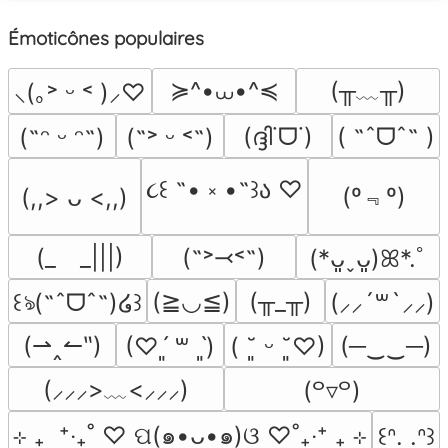
Émoticônes populaires
≽^•⩊•^≼
(╥﹏╥)
⸜(｡˃ ᵕ ˂ )⸝♡
(ദ്ദി˙ᗜ˙)
( ˶ˆᗜˆ˵ )
(˶ᵔ ᵕ ᵔ˶)
(˶˃ ᵕ ˂˶)
૮꒰ ˶• ༝ •˶꒱ა ♡
(º﹃º)
(,,> ᴗ <,,)
(_　_|||)
(˶˃⤙˂˶)
(*ᴗ͈ˬᴗ͈)ꕤ*.ﾟ
(≧◡≦)
(╥_╥)
꒰ঌ(˶ˆᗜˆ˵)໒꒱
(⸝⸝´꒳`⸝⸝)
(⇀‸↼‶)
(─‿‿─)
(♡ˊ͈ ꒳ ˋ͈)
( ˘͈ ᵕ ˘͈♡)
(⸝⸝⸝>﹏<⸝⸝⸝)
(꒪▿꒪)
⊹ ₊  ⁺‧₊˚ ♡ ପ(๑•ᴗ•๑)ଓ ♡˚₊‧⁺ ₊ ⊹
꒰ᐢ. .ᐢ꒱