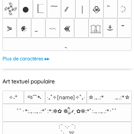
𒅒
𒊹
￨
𒊲
⋟
⚓
𒀭
𒌍
𓎖
𓉳
Plus de caractères ▸▸
Art textuel populaire
જ⁀➴
✧˖°
‎‧₊˚✧[name]✧˚₊‧
☆.｡.:*　　.｡.:*☆
ﾟﾟ･*:.｡..｡.:*ﾟ:*:✼✿ ❁ཻུ۪۪⸙͎ ✿✼:*ﾟ:.｡..｡.:*･ﾟﾟ
⠀:¨ ·.· ¨:⠀

⠀ `· . ୨୧⠀