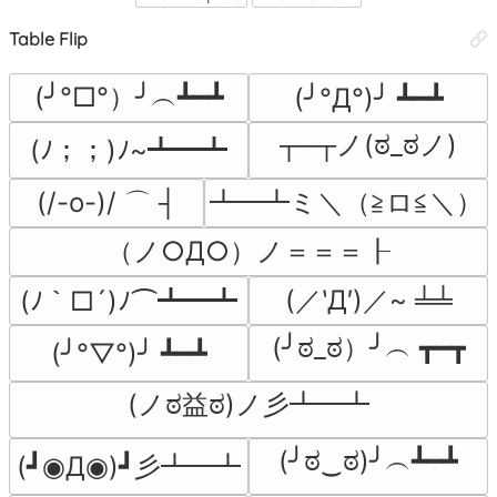
Table Flip
(╯°□°）╯︵┻━┻
(╯°Д°)╯ ┻━┻
┬─┬ノ(ಠ_ಠノ)
(ﾉ；；)ﾉ~┻━┻
(/-o-)/ ⌒ ┤
┻━┻ミ＼（≧ロ≦＼）
（ノ○Д○）ノ＝＝＝┠
(／‵Д′)／~ ╧╧
(ﾉ｀□´)ﾉ⌒┻━┻
(╯ಠ_ಠ）╯︵ ┳━┳
(╯°▽°)╯ ┻━┻
(ノಠ益ಠ)ノ彡┻━┻
(╯ಠ‿ಠ)╯︵┻━┻
(┛◉Д◉)┛彡┻━┻