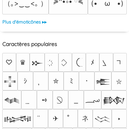
≽^•༚• ྀིྀ≼
（｡>‿‿<｡ ）
(•　ω　•)
Plus d'émoticônes ▸▸
Caractères populaires
♡
♛
ﾒ
𒁍
ｼ
✮
ﾐ
･
𒋲
𒍫
⛥
؄
➺
𒈝
𒁃
ネ
✈
‣
𒈙
𒈱