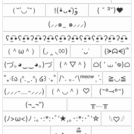
（˶′◡‵˶）
( ˘ ³˘)♥
!(•̀ᴗ•́)و ̑̑
(⸝⸝๑  ̫ ๑⸝⸝⸝)
ʕ•̫͡•ʕ•̫͡•ʔ•̫͡•ʔ•̫͡•ʕ•̫͡•ʔ•̫͡•ʕ•̫͡•ʕ•̫͡•ʔ•̫͡•ʔ•̫͡•
（＾ω＾）
(◞ ‸ ◟ㆀ)
(ᗒᗣᗕ)՞
˙ᴗ˙
(づ｡◕‿‿◕｡)づ
(＾▽＾)
ᜊ( ‘ ⩊ ‘𖦹)ᜊ
/ᐠ. ｡.ᐟ\ᵐᵉᵒʷˎˊ˗
≧◡≦
˚₊‧꒰ა ₍ᐢ.  ̫.ᐢ₎ ໒꒱ ‧₊˚
（＾◡＾）♡
(˶º⤙º˶)
(⸝⸝⸝-﹏-⸝⸝⸝)
╥﹏╥
(¬_¬”)
(ﾉ>ω<)ﾉ :｡･:*:･ﾟ’★,｡･:*:･ﾟ’☆
𓆩♡𓆪