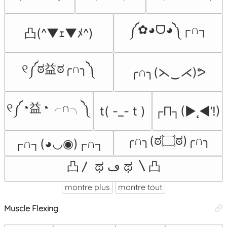
༼✿◕ᗜ◕༽┌∩┐
凸(^▼ｪ▼ﾒ^)
୧༼ಠ益ಠ╭∩╮༽
╭∩╮(⋋‿⋌)ᕗ
୧༼◔益◔╭∩╮༽
t( -_- t )
┌П┐(►˛◄’!)
╭∩╮(ಠ۝ಠ)╭∩╮
┌∩┐(◕◡◉)┌∩┐
凸〳 ಥ ڡ ಥ 〵凸
montre plus
montre tout
Muscle Flexing