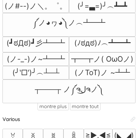
(ノ#--)ノ＼。゜。
(╯=▃=)╯︵┻━┻
༼ノ◕ヮ◕༽ノ︵┻━┻
(┛ಠДಠ)┛彡┻━┻
(ﾉಠдಠ)ﾉ︵┻━┻
(ノ-_-)ノ~┻━┻
┳━┳ノ( OωOノ)
(╯‵□′)╯︵┴─┴
(ノToT)ノ ~┻┻
┬───┬ ノ༼ຈل͜ຈノ༽
montre plus
montre tout
Various
≥►.◄≤
(◣_◢)
ꃼ
ꐦ
ꐡ
ꐠ