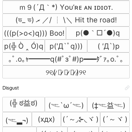
ｍ９(´Д｀*) Yᴏᴜ’ʀᴇ ᴀɴ ɪᴅɪᴏᴛ.
(ভ_ ভ) ރ ／/ ┊ \＼ Hit the road!
p(●｀□´●)q
(((p(>o<)q))) Boo!
p(╬ Ò ‸ Ó)q
p(′Д`ﾟq)))
( ′Д`)p
｡ﾟ.o｡ｬ━━━q(#ﾟзﾟ#)p━━━ﾀﾞｧ｡o.ﾟ｡
୨୧(̷ ̷〇̷ ̷﹏̷ ̷〇̷ ̷)̷୨୧
Disgust
(╬ ಠ益ಠ)
(𓌻`ω´𓌻)
(‡𓌻益𓌻)
(´～◞⊱◟ヾ )
(´～ヾ )
(хдх)
(𓌻▂¬)