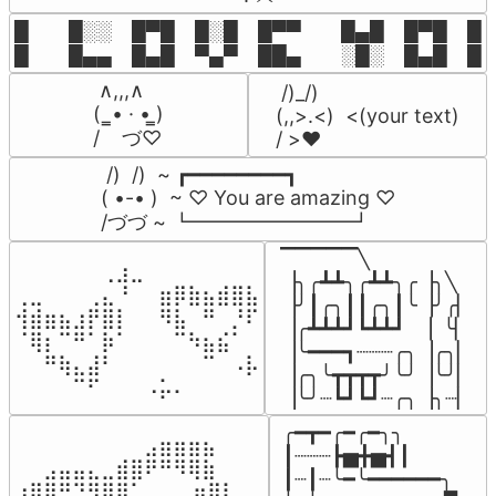
█  █░░ █▀█ █░█ █▀▀  █▄█ █▀█ █░█
█  █▄▄ █▄█ ▀▄▀ ██▄  ░█░ █▄█ █▄
 ∧,,,∧

 /)_/)

(  ̳• · • ̳)

(,,>.<)  <(your text)

/    づ♡
/ >❤️
 /)  /)  ~ ┏━━━━━━━━┓

( •-• )  ~ ♡ You are amazing ♡

/づづ ~ ┗━━━━━━━━┛
▔▔▔▔▔╲

⠀⠀⠀⠀⠀⠀⢀⣰⣀⠀⠀⠀⠀⠀⠀⠀⠀

▕╮╭┻┻╮╭┻┻╮╭▕╮╲

⢀⣀⠀⠀⠀⢀⣄⠘⠀⠀⣶⡿⣷⣦⣾⣿⣧

▕╯┃╭╮┃┃╭╮┃╰▕╯╭▏

⢺⣾⣶⣦⣰⡟⣿⡇⠀⠀⠻⣧⠀⠛⠀⡘⠏

▕╭┻┻┻┛┗┻┻┛  ▕  ╰▏

⠈⢿⡆⠉⠛⠁⡷⠁⠀⠀⠀⠉⠳⣦⣮⠁⠀

▕╰━━━┓┈┈┈╭╮▕╭╮▏

⠀⠀⠛⢷⣄⣼⠃⠀⠀⠀⠀⠀⠀⠉⠀⠠⡧

▕╭╮╰┳┳┳┳╯╰╯▕╰╯▏

⠀⠀⠀⠀⠉⠋⠀⠀⠀⠠⡥⠄⠀⠀⠀⠀⠀
▕╰╯┈┗┛┗┛┈╭╮▕╮┈▏
╭━┳━╭━╭━╮╮

⠀⠀⠀⠀⠀⠀⠀⠀⠀⣠⣶⣶⣶⣦⠀⠀

┃┈┈┈┣▅╋▅┫┃

⠀⠀⣠⣤⣤⣄⣀⣾⣿⠟⠛⠻⢿⣷⠀

┃┈┃┈╰━╰━━━━━━╮

⢰⣿⡿⠛⠙⠻⣿⣿⠁⠀⠀ ⠀⣶⢿⡇
