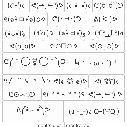
(ง'̀-'́)ง
ᕙ(⇀‸↼‵‵)ᕗ
(ง •̀_•́)ง
ᕦ(ò_óˇ)ᕤ
ᕦ(･ㅂ･)ᕤ
୧(๑•̀ㅁ•́๑)૭✧
ᕕ( ᐛ )ᕗ
(ง˙o˙)ว
(๑•̀ㅂ•́)و✧
(ง ͠° ͟ل͜ ͡°)ง
(•̀ᴗ•́)و ̑̑
ᕙ(o‸o)ᕗ
୧ ☉□☉ ୨
ᕙ(⊙‸⊙)ᕗ
ᕦ༼ ˵ ◯ ਊ ◯ ˵ ༽ᕤ
┗(｀・ω・´)┛
୧〳 ＾ ౪ ＾ 〵୨
ᕙ(๏ 益 ๏)ᕗ
ᕙ( ︡’︡益’︠)ง
ᕦ⊙෴⊙ᕤ
୧( ˵ ° ~ ° ˵ )୨
ᕙ(⇀‸↼‶) ᕗ
ᕕ༼•̀︿•́༽ᕗ
(ง -_-)ง Q–(’̀-’̀Q )
montre plus
montre tout