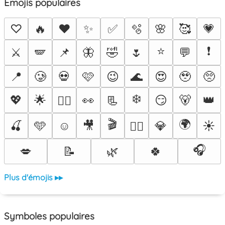
Emojis populaires
♡
🔥
❤️
✨
✅
🫧
🌸
🥰
💗
⭐
❗
⚔️
🪽
📌
🦋
🤣
🌷
💬
📍
🥲
💀
🩷
😉
🌊
😍
🥹
🥺
❄️
💖
🌟
👀
📃
😏
🐻
👑
❤️‍🔥
🎬
🌍
🍒
🩵
☺️
🎥
💎
☀️
🐦‍🔥
🎧
💋
📝
🌿
🍀
Plus d'émojis ▸▸
Symboles populaires