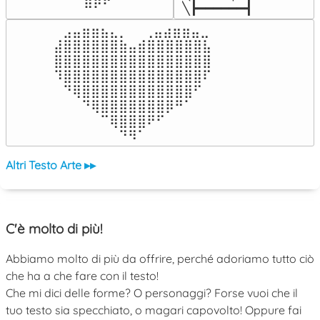
⠀⠀⠀⠀⠀⠀⠀⠀⣿⡿⠟⠁⠀⠀⠀
╲┣━━━━━━┫﻿
⠀⣠⣤⣶⣶⣦⣄⡀  ⠀⢀⣤⣴⣶⣶⣤⣀⠀

⣼⣿⣿⣿⣿⣿⣿⣷⣤⣾⣿⣿⣿⣿⣿⣿⣧

⣿⣿⣿⣿⣿⣿⣿⣿⣿⣿⣿⣿⣿⣿⣿⣿⣿

⠹⣿⣿⣿⣿⣿⣿⣿⣿⣿⣿⣿⣿⣿⣿⣿⠏

⠀⠙⢿⣿⣿⣿⣿⣿⣿⣿⣿⣿⣿⣿⣿⠋⠀

⠀⠀⠀⠙⢿⣿⣿⣿⣿⣿⣿⣿⡿⠛⠁⠀⠀

⠀⠀⠀⠀⠀⠉⢿⣿⣿⣿⠟⠋⠀⠀⠀⠀⠀

⠀⠀⠀⠀⠀⠀⠀⠙⠻⠁⠀⠀⠀⠀⠀⠀⠀⠀⠀⠀⠀⠀⠀
Altri Testo Arte ▸▸
C'è molto di più!
Abbiamo molto di più da offrire, perché adoriamo tutto ciò
che ha a che fare con il testo!
Che mi dici delle forme? O personaggi? Forse vuoi che il
tuo testo sia specchiato, o magari capovolto! Oppure fai