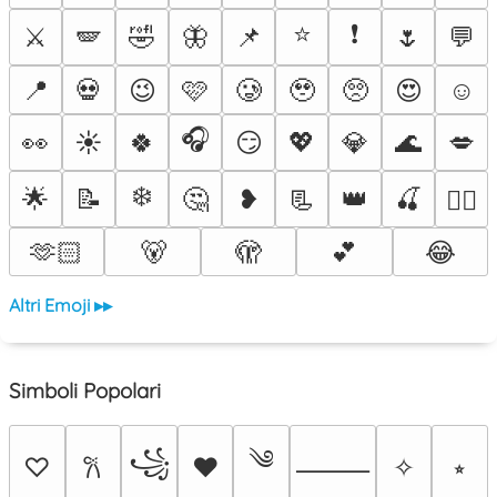
⭐
❗
⚔️
🪽
🤣
🦋
📌
🌷
💬
📍
💀
😉
🩷
🥲
🥹
🥺
😍
☺️
🎧
👀
☀️
🍀
😏
💖
💎
🌊
💋
❄️
🌟
📝
🤔
❥
📃
👑
🍒
❤️‍🔥
🫶🏻
🐻
🫣
💕
😂
Altri Emoji ▸▸
Simboli Popolari
༄
꧁
♡
♥
✧
⭒
𐙚
⸻