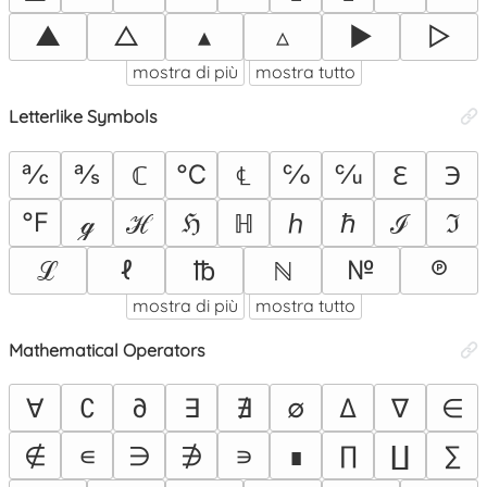
▲
△
▴
▵
▶
▷
mostra di più
mostra tutto
Letterlike Symbols
℀
℁
℃
℅
℆
ℂ
℄
ℇ
℈
℉
ℊ
ℋ
ℌ
ℍ
ℎ
ℏ
ℐ
ℑ
ℓ
№
℗
ℒ
℔
ℕ
mostra di più
mostra tutto
Mathematical Operators
∀
∁
∂
∃
∄
∅
∆
∇
∈
∉
∊
∋
∌
∍
∎
∏
∐
∑