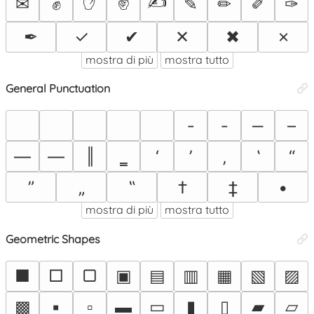
✋
✌
✍
✉
✊
✎
✏
✐
✑
✒
✓
✔
✕
✖
✗
mostra di più
mostra tutto
General Punctuation
‐
‑
‒
–
—
―
‖
‗
‘
’
‚
‛
“
”
„
‟
†
‡
•
mostra di più
mostra tutto
Geometric Shapes
■
□
▢
▣
▤
▥
▦
▧
▨
▩
▪
▫
▬
▭
▮
▯
▰
▱