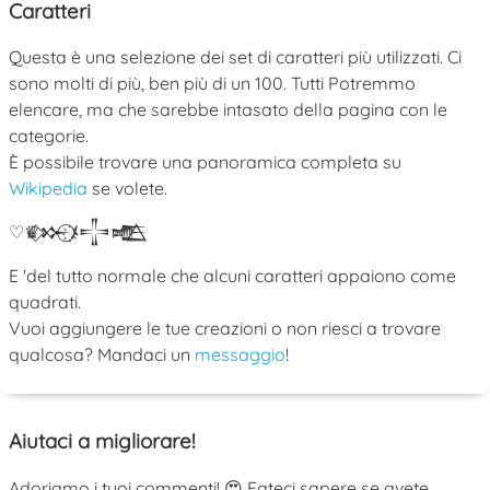
Caratteri
Questa è una selezione dei set di caratteri più utilizzati. Ci
sono molti di più, ben più di un 100. Tutti Potremmo
elencare, ma che sarebbe intasato della pagina con le
categorie.
È possibile trovare una panoramica completa su
Wikipedia
se volete.
♡
♛
𒁍
ﾒ
𒋲
𒍫
E 'del tutto normale che alcuni caratteri appaiono come
quadrati.
Vuoi aggiungere le tue creazioni o non riesci a trovare
qualcosa? Mandaci un
messaggio
!
Aiutaci a migliorare!
Adoriamo i tuoi commenti! 😍 Fateci sapere se avete