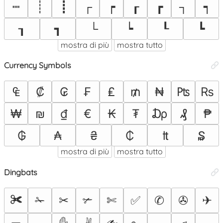
┉
┊
┋
┌
┍
┎
┏
┐
┑
┒
┓
└
┕
┖
┗
mostra di più
mostra tutto
Currency Symbols
₠
₡
₢
₣
₤
₥
₦
₧
₨
₩
₪
₫
€
₭
₮
₯
₰
₱
₲
₳
₴
₵
₶
₷
mostra di più
mostra tutto
Dingbats
✀
✁
✂
✃
✄
✅
✆
✇
✈