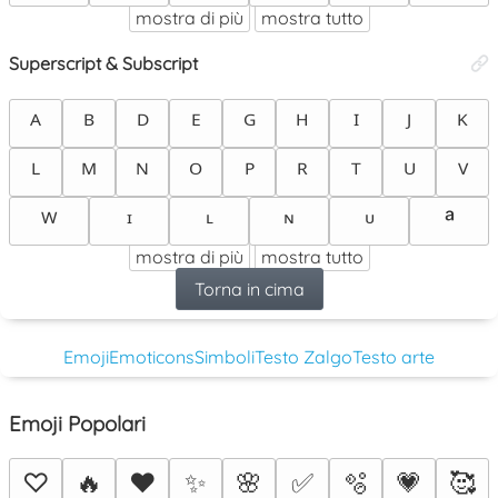
mostra di più
mostra tutto
Superscript & Subscript
ᴬ
ᴮ
ᴰ
ᴱ
ᴳ
ᴴ
ᴵ
ᴶ
ᴷ
ᴸ
ᴹ
ᴺ
ᴼ
ᴾ
ᴿ
ᵀ
ᵁ
ⱽ
ᵃ
ᵂ
ᶦ
ᶫ
ᶰ
ᶸ
mostra di più
mostra tutto
Torna in cima
Emoji
Emoticons
Simboli
Testo Zalgo
Testo arte
Emoji Popolari
♡
🔥
❤️
✨
🌸
✅
🫧
💗
🥰