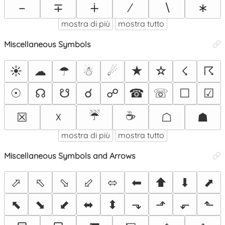
−
∓
∔
∕
∖
∗
mostra di più
mostra tutto
Miscellaneous Symbols
☀
☁
☂
☃
☄
★
☆
☇
☈
☉
☊
☋
☌
☍
☎
☏
☐
☑
☔
☕
☒
☓
☖
☗
mostra di più
mostra tutto
Miscellaneous Symbols and Arrows
⬀
⬁
⬂
⬃
⬄
⬅
⬆
⬇
⬈
⬉
⬊
⬋
⬌
⬍
⬎
⬏
⬐
⬑