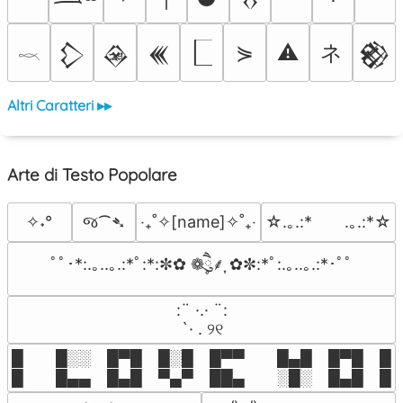
ネ
⋟
⚠
𒁷
𒊲
𒌍
𒆙
𓎖
Altri Caratteri ▸▸
Arte di Testo Popolare
જ⁀➴
✧˖°
‎‧₊˚✧[name]✧˚₊‧
☆.｡.:*　　.｡.:*☆
ﾟﾟ･*:.｡..｡.:*ﾟ:*:✼✿ ❁ཻུ۪۪⸙͎ ✿✼:*ﾟ:.｡..｡.:*･ﾟﾟ
⠀:¨ ·.· ¨:⠀

⠀ `· . ୨୧⠀
█  █░░ █▀█ █░█ █▀▀  █▄█ █▀█ █░█
█  █▄▄ █▄█ ▀▄▀ ██▄  ░█░ █▄█ █▄