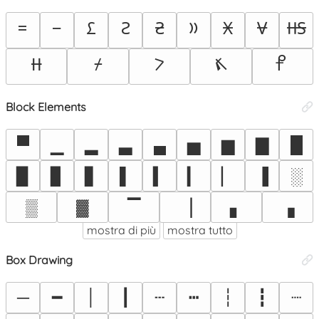
𐆐
𐆑
𐆒
𐆓
𐆔
𐆕
𐆖
𐆗
𐆘
𐆙
𐆚
𐆛
𐆜
𐆠
Block Elements
▀
▁
▂
▃
▄
▅
▆
▇
█
▉
▊
▋
▌
▍
▎
▏
▐
░
▒
▓
▔
▕
▖
▗
mostra di più
mostra tutto
Box Drawing
─
━
│
┃
┄
┅
┆
┇
┈