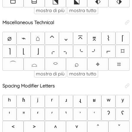
⬒
⬓
⬔
⬕
⬖
⬗
mostra di più
mostra tutto
Miscellaneous Technical
⌀
⌁
⌂
⌃
⌄
⌅
⌆
⌇
⌈
⌉
⌊
⌋
⌌
⌍
⌎
⌏
⌐
⌑
⌒
⌓
⌔
⌕
⌖
⌗
mostra di più
mostra tutto
Spacing Modifier Letters
ʰ
ʱ
ʲ
ʳ
ʴ
ʵ
ʶ
ʷ
ʸ
ʹ
ʺ
ʻ
ʼ
ʽ
ʾ
ʿ
ˀ
ˁ
˂
˃
˄
˅
ˆ
ˇ