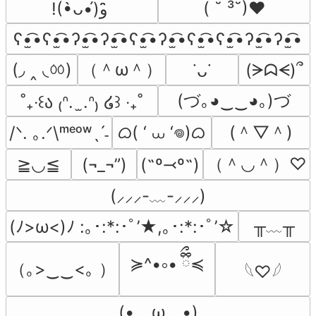
( ˘ ³˘)♥
!(•̀ᴗ•́)و ̑̑
ʕ•̫͡•ʕ•̫͡•ʔ•̫͡•ʔ•̫͡•ʕ•̫͡•ʔ•̫͡•ʕ•̫͡•ʕ•̫͡•ʔ•̫͡•ʔ•̫͡•
(◞ ‸ ◟ㆀ)
（＾ω＾）
(ᗒᗣᗕ)՞
˙ᴗ˙
(づ｡◕‿‿◕｡)づ
˚₊‧꒰ა ₍ᐢ.  ̫.ᐢ₎ ໒꒱ ‧₊˚
ᜊ( ‘ ⩊ ‘𖦹)ᜊ
(＾▽＾)
/ᐠ. ｡.ᐟ\ᵐᵉᵒʷˎˊ˗
（＾◡＾）♡
≧◡≦
(¬_¬”)
(˶º⤙º˶)
(⸝⸝⸝-﹏-⸝⸝⸝)
╥﹏╥
(ﾉ>ω<)ﾉ :｡･:*:･ﾟ’★,｡･:*:･ﾟ’☆
≽^•༚• ྀིྀ≼
（｡>‿‿<｡ ）
𓆩♡𓆪
(•　ω　•)