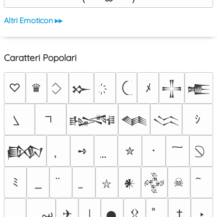
Altri Emoticon ▸▸
Caratteri Popolari
♡
♛
ﾒ
𒁍
𒋲
𒍫
ｼ
𒈙
𒈝
𒈱
➺
✮
･
𒁃
ﾐ
☠
𒀭
𒅒
⛥
؄
✈
†
‣
￨
𒊹
𒌐