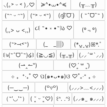
≽^•⩊•^≼
(╥﹏╥)
⸜(｡˃ ᵕ ˂ )⸝♡
(ദ്ദി˙ᗜ˙)
( ˶ˆᗜˆ˵ )
(˶ᵔ ᵕ ᵔ˶)
(˶˃ ᵕ ˂˶)
૮꒰ ˶• ༝ •˶꒱ა ♡
(º﹃º)
(,,> ᴗ <,,)
(˶˃⤙˂˶)
(_　_|||)
(*ᴗ͈ˬᴗ͈)ꕤ*.ﾟ
(≧◡≦)
(╥_╥)
꒰ঌ(˶ˆᗜˆ˵)໒꒱
(⸝⸝´꒳`⸝⸝)
(⇀‸↼‶)
(♡ˊ͈ ꒳ ˋ͈)
⊹ ₊  ⁺‧₊˚ ♡ ପ(๑•ᴗ•๑)ଓ ♡˚₊‧⁺ ₊ ⊹
(─‿‿─)
(⸝⸝⸝>﹏<⸝⸝⸝)
(꒪▿꒪)
（˶′◡‵˶）
(⸝⸝๑  ̫ ๑⸝⸝⸝)
( ˘͈ ᵕ ˘͈♡)
꒰ᐢ. .ᐢ꒱