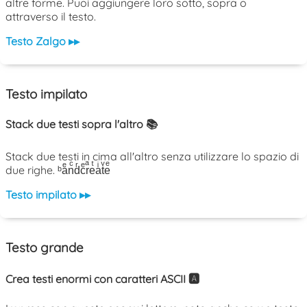
altre forme. Puoi aggiungere loro sotto, sopra o
attraverso il testo.
Testo Zalgo ▸▸
Testo impilato
Stack due testi sopra l'altro 📚
Stack due testi in cima all'altro senza utilizzare lo spazio di
due righe. ᵇaͤnͨdͬcͤrͣeͭaͥtͮeͤ
Testo impilato ▸▸
Testo grande
Crea testi enormi con caratteri ASCII 🅰️