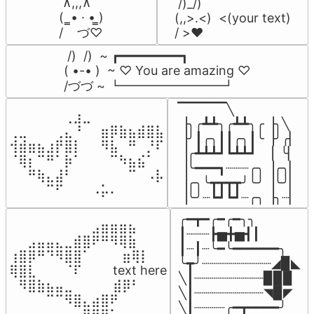
 ∧,,,∧

 /)_/)

(  ̳• · • ̳)

(,,>.<)  <(your text)

/    づ♡
/ >❤️
 /)  /)  ~ ┏━━━━━━━━┓

( •-• )  ~ ♡ You are amazing ♡

/づづ ~ ┗━━━━━━━━┛
▔▔▔▔▔╲

⠀⠀⠀⠀⠀⠀⢀⣰⣀⠀⠀⠀⠀⠀⠀⠀⠀

▕╮╭┻┻╮╭┻┻╮╭▕╮╲

⢀⣀⠀⠀⠀⢀⣄⠘⠀⠀⣶⡿⣷⣦⣾⣿⣧

▕╯┃╭╮┃┃╭╮┃╰▕╯╭▏

⢺⣾⣶⣦⣰⡟⣿⡇⠀⠀⠻⣧⠀⠛⠀⡘⠏

▕╭┻┻┻┛┗┻┻┛  ▕  ╰▏

⠈⢿⡆⠉⠛⠁⡷⠁⠀⠀⠀⠉⠳⣦⣮⠁⠀

▕╰━━━┓┈┈┈╭╮▕╭╮▏

⠀⠀⠛⢷⣄⣼⠃⠀⠀⠀⠀⠀⠀⠉⠀⠠⡧

▕╭╮╰┳┳┳┳╯╰╯▕╰╯▏

⠀⠀⠀⠀⠉⠋⠀⠀⠀⠠⡥⠄⠀⠀⠀⠀⠀
▕╰╯┈┗┛┗┛┈╭╮▕╮┈▏
╭━┳━╭━╭━╮╮

⠀⠀⠀⠀⠀⠀⠀⠀⠀⣠⣶⣶⣶⣦⠀⠀

┃┈┈┈┣▅╋▅┫┃

⠀⠀⣠⣤⣤⣄⣀⣾⣿⠟⠛⠻⢿⣷⠀

┃┈┃┈╰━╰━━━━━━╮

⢰⣿⡿⠛⠙⠻⣿⣿⠁⠀⠀ ⠀⣶⢿⡇

╰┳╯┈┈┈┈┈┈┈┈┈◢▉◣

⢿⣿⣇⠀⠀⠀⠈⠏⠀⠀⠀ text here

╲┃┈┈┈┈┈┈┈┈┈▉▉▉

⠀⠻⣿⣷⣦⣤⣀⠀⠀⠀ ⠀⣾⡿⠃⠀

╲┃┈┈┈┈┈┈┈┈┈◥▉◤

⠀⠀⠀⠀⠉⠉⠻⣿⣄⣴⣿⠟⠀⠀⠀

╲┃┈┈┈┈╭━┳━━━━╯
