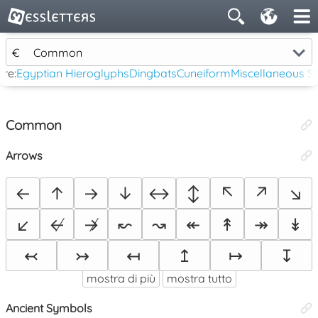
€
Common
re:
Egyptian Hieroglyphs
Dingbats
Cuneiform
Miscellaneous 
Common
Arrows
←
↑
→
↓
↔
↕
↖
↗
↘
↙
↚
↛
↜
↝
↞
↟
↠
↡
↢
↣
↤
↥
↦
↧
mostra di più
mostra tutto
Ancient Symbols