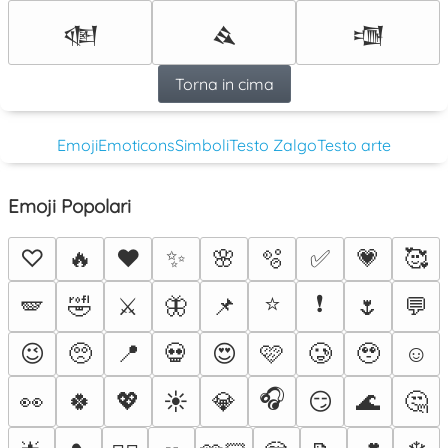
𒎖
𒎗
𒎘
Torna in cima
Emoji
Emoticons
Simboli
Testo Zalgo
Testo arte
Emoji Popolari
♡
🔥
❤️
✨
🌸
🫧
✅
💗
🥰
⭐
❗
🪽
🤣
⚔️
🦋
📌
🌷
💬
😉
🥺
📍
💀
😍
🩷
🥲
🥹
☺️
🎧
👀
🍀
💖
☀️
💎
😏
🌊
🤔