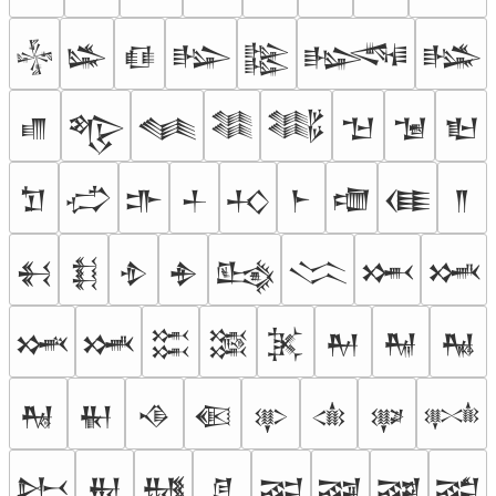
𒈔
𒈕
𒈖
𒈗
𒈘
𒈙
𒈚
𒈛
𒈜
𒈝
𒈞
𒈟
𒈠
𒈡
𒈢
𒈣
𒈤
𒈥
𒈦
𒈧
𒈨
𒈩
𒈪
𒈫
𒈬
𒈭
𒈮
𒈯
𒈰
𒈱
𒈲
𒈳
𒈴
𒈵
𒈶
𒈷
𒈸
𒈹
𒈺
𒈻
𒈼
𒈽
𒈾
𒈿
𒉀
𒉁
𒉂
𒉃
𒉄
𒉅
𒉆
𒉇
𒉈
𒉉
𒉊
𒉋