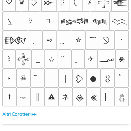
♡
♛
ﾒ
𒁍
𒋲
𒍫
ｼ
𒈙
𒈝
𒈱
➺
✮
･
𒁃
؄
ﾐ
✈
𒅒
𒀭
⛥
‣
☠
￨
𒁷
𒊹
𒌐
ネ
†
║
⚠
𒊲
𒌍
𓎖
𓆣
Altri Caratteri ▸▸