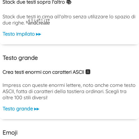
Stack due testi sopra l'altro 📚
Stack due testi in cima all'altro senza utilizzare lo spazio di
due righe. ᵇaͤnͨdͬcͤrͣeͭaͥtͮeͤ
Testo impilato ▸▸
Testo grande
Crea testi enormi con caratteri ASCII 🅰️
Impress con queste enormi lettere, noto anche come testo
ASCII, fatta di caratteri della tastiera ordinari. Scegli tra
oltre 100 stili diversi!
Testo grande ▸▸
Emoji