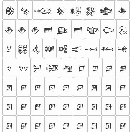
𒆙
𒆚
𒆛
𒆜
𒆝
𒆞
𒆟
𒆠
𒆡
𒆢
𒆣
𒆤
𒆥
𒆦
𒆧
𒆨
𒆩
𒆪
𒆫
𒆬
𒆭
𒆮
𒆯
𒆰
𒆱
𒆲
𒆳
𒆴
𒆵
𒆶
𒆷
𒆸
𒆹
𒆺
𒆻
𒆼
𒆽
𒆾
𒆿
𒇀
𒇁
𒇂
𒇃
𒇄
𒇅
𒇆
𒇇
𒇈
𒇉
𒇊
𒇋
𒇌
𒇍
𒇎
𒇏
𒇐
𒇑
𒇒
𒇓
𒇔
𒇕
𒇖