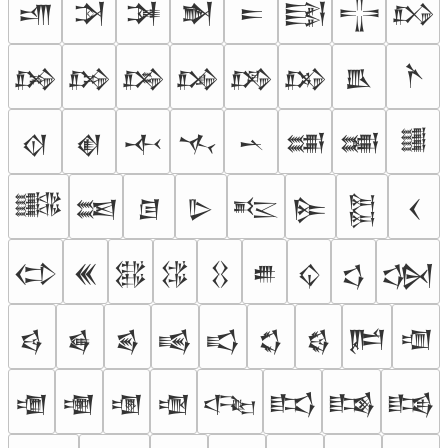
𒋬
𒋭
𒋮
𒋯
𒋰
𒋱
𒋲
𒋳
𒋴
𒋵
𒋶
𒋷
𒋸
𒋹
𒋺
𒋻
𒋼
𒋽
𒋾
𒋿
𒌀
𒌁
𒌂
𒌃
𒌄
𒌅
𒌆
𒌇
𒌈
𒌉
𒌊
𒌋
𒌌
𒌍
𒌎
𒌏
𒌐
𒌑
𒌒
𒌓
𒌔
𒌕
𒌖
𒌗
𒌘
𒌙
𒌚
𒌛
𒌜
𒌝
𒌞
𒌟
𒌠
𒌡
𒌢
𒌣
𒌤
𒌥