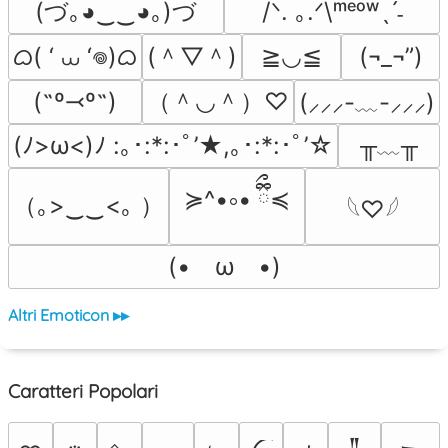
(づ｡◕‿‿◕｡)づ
/ᐠ. ｡.ᐟ\ᵐᵉᵒʷˎˊ˗
ᜊ( ‘ ⩊ ‘𖦹)ᜊ
(＾▽＾)
≧◡≦
(¬_¬”)
（＾◡＾）♡
(˶º⤙º˶)
(⸝⸝⸝-﹏-⸝⸝⸝)
╥﹏╥
(ﾉ>ω<)ﾉ :｡･:*:･ﾟ’★,｡･:*:･ﾟ’☆
≽^•༚• ྀིྀ≼
（｡>‿‿<｡ ）
𓆩♡𓆪
(•　ω　•)
Altri Emoticon ▸▸
Caratteri Popolari