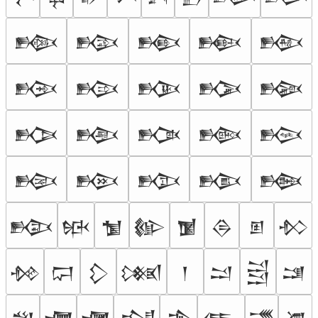
𒁙
𒁚
𒁛
𒁜
𒁝
𒁞
𒁟
𒁠
𒁡
𒁢
𒁣
𒁤
𒁥
𒁦
𒁧
𒁨
𒁩
𒁪
𒁫
𒁬
𒁭
𒁮
𒁯
𒁰
𒁱
𒁲
𒁳
𒁴
𒁵
𒁶
𒁷
𒁸
𒁹
𒁺
𒁻
𒁼