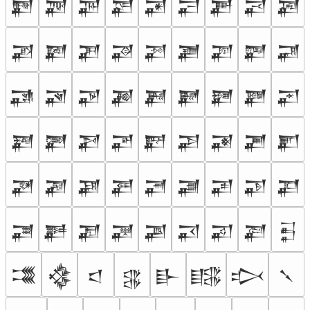
𒂸
𒂹
𒂺
𒂻
𒂼
𒂽
𒂾
𒂿
𒃀
𒃁
𒃂
𒃃
𒃄
𒃅
𒃆
𒃇
𒃈
𒃉
𒃊
𒃋
𒃌
𒃍
𒃎
𒃏
𒃐
𒃑
𒃒
𒃓
𒃔
𒃕
𒃖
𒃗
𒃘
𒃙
𒃚
𒃛
𒃜
𒃝
𒃞
𒃟
𒃠
𒃡
𒃢
𒃣
𒃤
𒃥
𒃦
𒃧
𒃨
𒃩
𒃪
𒃫
𒃬
𒃭
𒃮
𒃯
𒃰
𒃱
𒃲
𒃳
𒃴
𒃵