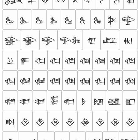
𒊂
𒊃
𒊄
𒊅
𒊆
𒊇
𒊈
𒊉
𒊊
𒊋
𒊌
𒊍
𒊎
𒊏
𒊐
𒊑
𒊒
𒊓
𒊔
𒊕
𒊖
𒊗
𒊘
𒊙
𒊚
𒊛
𒊜
𒊝
𒊞
𒊟
𒊠
𒊡
𒊢
𒊣
𒊤
𒊥
𒊦
𒊧
𒊨
𒊩
𒊪
𒊫
𒊬
𒊭
𒊮
𒊯
𒊰
𒊱
𒊲
𒊳
𒊴
𒊵