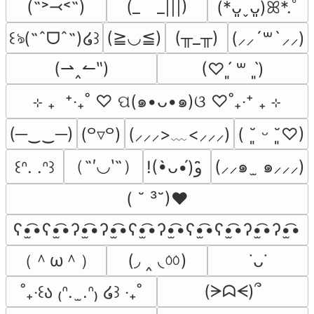
(˶˃⤙˂˶)
(_　_|||)
(*ᴗ͈ˬᴗ͈)ꕤ*.ﾟ
(≧◡≦)
(╥_╥)
꒰ঌ(˶ˆᗜˆ˵)໒꒱
(⸝⸝´꒳`⸝⸝)
(⇀‸↼‶)
(♡ˊ͈ ꒳ ˋ͈)
⊹ ₊  ⁺‧₊˚ ♡ ପ(๑•ᴗ•๑)ଓ ♡˚₊‧⁺ ₊ ⊹
(─‿‿─)
(⸝⸝⸝>﹏<⸝⸝⸝)
(꒪▿꒪)
( ˘͈ ᵕ ˘͈♡)
（˶′◡‵˶）
(⸝⸝๑  ̫ ๑⸝⸝⸝)
꒰ᐢ. .ᐢ꒱
!(•̀ᴗ•́)و ̑̑
( ˘ ³˘)♥
ʕ•̫͡•ʕ•̫͡•ʔ•̫͡•ʔ•̫͡•ʕ•̫͡•ʔ•̫͡•ʕ•̫͡•ʕ•̫͡•ʔ•̫͡•ʔ•̫͡•
（＾ω＾）
(◞ ‸ ◟ㆀ)
˙ᴗ˙
(ᗒᗣᗕ)՞
˚₊‧꒰ა ₍ᐢ.  ̫.ᐢ₎ ໒꒱ ‧₊˚