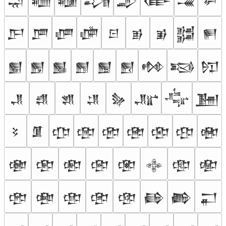
𒁽
𒁾
𒁿
𒂀
𒂁
𒂂
𒂃
𒂄
𒂅
𒂆
𒂇
𒂈
𒂉
𒂊
𒂋
𒂌
𒂍
𒂎
𒂏
𒂐
𒂑
𒂒
𒂓
𒂔
𒂕
𒂖
𒂗
𒂘
𒂙
𒂚
𒂛
𒂜
𒂝
𒂞
𒂟
𒂠
𒂡
𒂢
𒂣
𒂤
𒂥
𒂦
𒂧
𒂨
𒂩
𒂪
𒂫
𒂬
𒂭
𒂮
𒂯
𒂰
𒂱
𒂲
𒂳
𒂴
𒂵
𒂶
𒂷