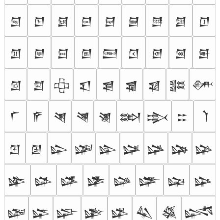
𒇗
𒇘
𒇙
𒇚
𒇛
𒇜
𒇝
𒇞
𒇟
𒇠
𒇡
𒇢
𒇣
𒇤
𒇥
𒇦
𒇧
𒇨
𒇩
𒇪
𒇫
𒇬
𒇭
𒇮
𒇯
𒇰
𒇱
𒇲
𒇳
𒇴
𒇵
𒇶
𒇷
𒇸
𒇹
𒇺
𒇻
𒇼
𒇽
𒇾
𒇿
𒈀
𒈁
𒈂
𒈃
𒈄
𒈅
𒈆
𒈇
𒈈
𒈉
𒈊
𒈋
𒈌
𒈍
𒈎
𒈏
𒈐
𒈑
𒈒
𒈓