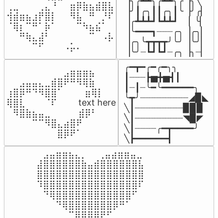
▕╮╭┻┻╮╭┻┻╮╭▕╮╲

⢀⣀⠀⠀⠀⢀⣄⠘⠀⠀⣶⡿⣷⣦⣾⣿⣧

▕╯┃╭╮┃┃╭╮┃╰▕╯╭▏

⢺⣾⣶⣦⣰⡟⣿⡇⠀⠀⠻⣧⠀⠛⠀⡘⠏

▕╭┻┻┻┛┗┻┻┛  ▕  ╰▏

⠈⢿⡆⠉⠛⠁⡷⠁⠀⠀⠀⠉⠳⣦⣮⠁⠀

▕╰━━━┓┈┈┈╭╮▕╭╮▏

⠀⠀⠛⢷⣄⣼⠃⠀⠀⠀⠀⠀⠀⠉⠀⠠⡧

▕╭╮╰┳┳┳┳╯╰╯▕╰╯▏

⠀⠀⠀⠀⠉⠋⠀⠀⠀⠠⡥⠄⠀⠀⠀⠀⠀
▕╰╯┈┗┛┗┛┈╭╮▕╮┈▏
╭━┳━╭━╭━╮╮

⠀⠀⠀⠀⠀⠀⠀⠀⠀⣠⣶⣶⣶⣦⠀⠀

┃┈┈┈┣▅╋▅┫┃

⠀⠀⣠⣤⣤⣄⣀⣾⣿⠟⠛⠻⢿⣷⠀

┃┈┃┈╰━╰━━━━━━╮

⢰⣿⡿⠛⠙⠻⣿⣿⠁⠀⠀ ⠀⣶⢿⡇

╰┳╯┈┈┈┈┈┈┈┈┈◢▉◣

⢿⣿⣇⠀⠀⠀⠈⠏⠀⠀⠀ text here

╲┃┈┈┈┈┈┈┈┈┈▉▉▉

⠀⠻⣿⣷⣦⣤⣀⠀⠀⠀ ⠀⣾⡿⠃⠀

╲┃┈┈┈┈┈┈┈┈┈◥▉◤

⠀⠀⠀⠀⠉⠉⠻⣿⣄⣴⣿⠟⠀⠀⠀

╲┃┈┈┈┈╭━┳━━━━╯

⠀⠀⠀⠀⠀⠀⠀⠀⣿⡿⠟⠁⠀⠀⠀
╲┣━━━━━━┫﻿
⠀⣠⣤⣶⣶⣦⣄⡀  ⠀⢀⣤⣴⣶⣶⣤⣀⠀

⣼⣿⣿⣿⣿⣿⣿⣷⣤⣾⣿⣿⣿⣿⣿⣿⣧

⣿⣿⣿⣿⣿⣿⣿⣿⣿⣿⣿⣿⣿⣿⣿⣿⣿

⠹⣿⣿⣿⣿⣿⣿⣿⣿⣿⣿⣿⣿⣿⣿⣿⠏

⠀⠙⢿⣿⣿⣿⣿⣿⣿⣿⣿⣿⣿⣿⣿⠋⠀

⠀⠀⠀⠙⢿⣿⣿⣿⣿⣿⣿⣿⡿⠛⠁⠀⠀

⠀⠀⠀⠀⠀⠉⢿⣿⣿⣿⠟⠋⠀⠀⠀⠀⠀
