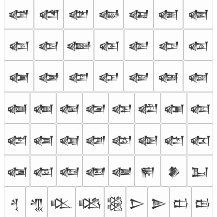
𒅣
𒅤
𒅥
𒅦
𒅧
𒅨
𒅩
𒅪
𒅫
𒅬
𒅭
𒅮
𒅯
𒅰
𒅱
𒅲
𒅳
𒅴
𒅵
𒅶
𒅷
𒅸
𒅹
𒅺
𒅻
𒅼
𒅽
𒅾
𒅿
𒆀
𒆁
𒆂
𒆃
𒆄
𒆅
𒆆
𒆇
𒆈
𒆉
𒆊
𒆋
𒆌
𒆍
𒆎
𒆏
𒆐
𒆑
𒆒
𒆓
𒆔
𒆕
𒆖
𒆗
𒆘