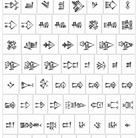
𒃶
𒃷
𒃸
𒃹
𒃺
𒃻
𒃼
𒃽
𒃾
𒃿
𒄀
𒄁
𒄂
𒄃
𒄄
𒄅
𒄆
𒄇
𒄈
𒄉
𒄊
𒄋
𒄌
𒄍
𒄎
𒄏
𒄐
𒄑
𒄒
𒄓
𒄔
𒄕
𒄖
𒄗
𒄘
𒄙
𒄚
𒄛
𒄜
𒄝
𒄞
𒄟
𒄠
𒄡
𒄢
𒄣
𒄤
𒄥
𒄦
𒄧
𒄨
𒄩
𒄪
𒄫
𒄬