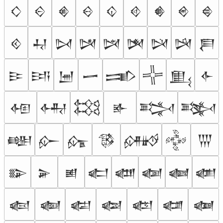
𒄭
𒄮
𒄯
𒄰
𒄱
𒄲
𒄳
𒄴
𒄵
𒄶
𒄷
𒄸
𒄹
𒄺
𒄻
𒄼
𒄽
𒄾
𒄿
𒅀
𒅁
𒅂
𒅃
𒅄
𒅅
𒅆
𒅇
𒅈
𒅉
𒅊
𒅋
𒅌
𒅍
𒅎
𒅏
𒅐
𒅑
𒅒
𒅓
𒅔
𒅕
𒅖
𒅗
𒅘
𒅙
𒅚
𒅛
𒅜
𒅝
𒅞
𒅟
𒅠
𒅡
𒅢