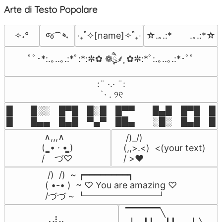
Arte di Testo Popolare
જ⁀➴
✧˖°
‎‧₊˚✧[name]✧˚₊‧
☆.｡.:*　　.｡.:*☆
ﾟﾟ･*:.｡..｡.:*ﾟ:*:✼✿ ❁ཻུ۪۪⸙͎ ✿✼:*ﾟ:.｡..｡.:*･ﾟﾟ
⠀:¨ ·.· ¨:⠀

⠀ `· . ୨୧⠀
█  █░░ █▀█ █░█ █▀▀  █▄█ █▀█ █░█
█  █▄▄ █▄█ ▀▄▀ ██▄  ░█░ █▄█ █▄
 ∧,,,∧

 /)_/)

(  ̳• · • ̳)

(,,>.<)  <(your text)

/    づ♡
/ >❤️
 /)  /)  ~ ┏━━━━━━━━┓

( •-• )  ~ ♡ You are amazing ♡

/づづ ~ ┗━━━━━━━━┛
▔▔▔▔▔╲

⠀⠀⠀⠀⠀⠀⢀⣰⣀⠀⠀⠀⠀⠀⠀⠀⠀
