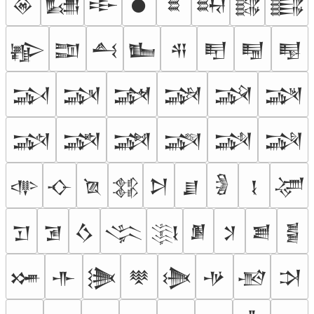
𒊶
𒊷
𒊸
𒊹
𒊺
𒊻
𒊼
𒊽
𒊾
𒊿
𒋀
𒋁
𒋂
𒋃
𒋄
𒋅
𒋆
𒋇
𒋈
𒋉
𒋊
𒋋
𒋌
𒋍
𒋎
𒋏
𒋐
𒋑
𒋒
𒋓
𒋔
𒋕
𒋖
𒋗
𒋘
𒋙
𒋚
𒋛
𒋜
𒋝
𒋞
𒋟
𒋠
𒋡
𒋢
𒋣
𒋤
𒋥
𒋦
𒋧
𒋨
𒋩
𒋪
𒋫