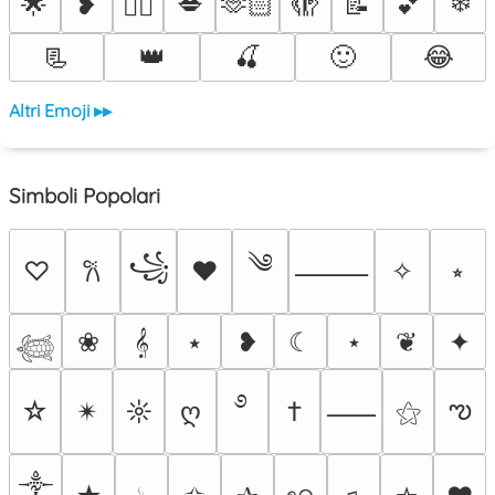
❄️
🌟
❥
💋
🫶🏻
🫣
📝
💕
❤️‍🔥
📃
👑
🍒
🙂
😂
Altri Emoji ▸▸
Simboli Popolari
༄
꧁
♡
♥
✧
⭒
𐙚
⸻
❀
𝄞
⭑
❥
☾
⋆
❦
✦
𓆉
࿔
ఌ
☆
✴︎
☼
ღ
†
⚝
⸺
༒︎