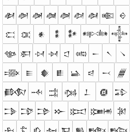
𒀢
𒀣
𒀤
𒀥
𒀦
𒀧
𒀨
𒀩
𒀪
𒀫
𒀬
𒀭
𒀮
𒀯
𒀰
𒀱
𒀲
𒀳
𒀴
𒀵
𒀶
𒀷
𒀸
𒀹
𒀺
𒀻
𒀼
𒀽
𒀾
𒀿
𒁀
𒁁
𒁂
𒁃
𒁄
𒁅
𒁆
𒁇
𒁈
𒁉
𒁊
𒁋
𒁌
𒁍
𒁎
𒁏
𒁐
𒁑
𒁒
𒁓
𒁔
𒁕
𒁖
𒁗
𒁘