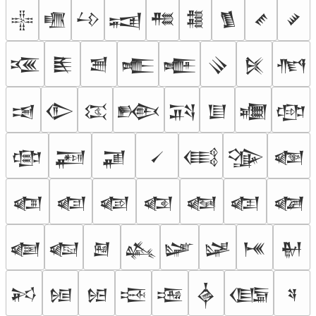
𒍟
𒍠
𒍡
𒍢
𒍣
𒍤
𒍥
𒍦
𒍧
𒍨
𒍩
𒍪
𒍫
𒍬
𒍭
𒍮
𒍯
𒍰
𒍱
𒍲
𒍳
𒍴
𒍵
𒍶
𒍷
𒍸
𒍹
𒍺
𒍻
𒍼
𒍽
𒍾
𒍿
𒎀
𒎁
𒎂
𒎃
𒎄
𒎅
𒎆
𒎇
𒎈
𒎉
𒎊
𒎋
𒎌
𒎍
𒎎
𒎏
𒎐
𒎑
𒎒
𒎓
𒎔
𒎕