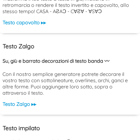
retromarcia o rendere il testo invertito e capovolto, allo
stesso tempo! CASA - AƧAƆ - C∀Ƨ∀ - ∀S∀Ɔ
Testo capovolto ▸▸
Testo Zalgo
Su, giù e barrato decorazioni di testo banda 〰️
Con il nostro semplice generatore potrete decorare il
vostro testo con sottolineature, overlines, archi, ganci e
altre forme. Puoi aggiungere loro sotto, sopra o
attraverso il testo.
Testo Zalgo ▸▸
Testo impilato