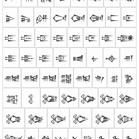
𒉌
𒉍
𒉎
𒉏
𒉐
𒉑
𒉒
𒉓
𒉔
𒉕
𒉖
𒉗
𒉘
𒉙
𒉚
𒉛
𒉜
𒉝
𒉞
𒉟
𒉠
𒉡
𒉢
𒉣
𒉤
𒉥
𒉦
𒉧
𒉨
𒉩
𒉪
𒉫
𒉬
𒉭
𒉮
𒉯
𒉰
𒉱
𒉲
𒉳
𒉴
𒉵
𒉶
𒉷
𒉸
𒉹
𒉺
𒉻
𒉼
𒉽
𒉾
𒉿
𒊀
𒊁