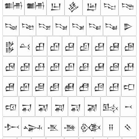
𒌦
𒌧
𒌨
𒌩
𒌪
𒌫
𒌬
𒌭
𒌮
𒌯
𒌰
𒌱
𒌲
𒌳
𒌴
𒌵
𒌶
𒌷
𒌸
𒌹
𒌺
𒌻
𒌼
𒌽
𒌾
𒌿
𒍀
𒍁
𒍂
𒍃
𒍄
𒍅
𒍆
𒍇
𒍈
𒍉
𒍊
𒍋
𒍌
𒍍
𒍎
𒍏
𒍐
𒍑
𒍒
𒍓
𒍔
𒍕
𒍖
𒍗
𒍘
𒍙
𒍚
𒍛
𒍜
𒍝
𒍞