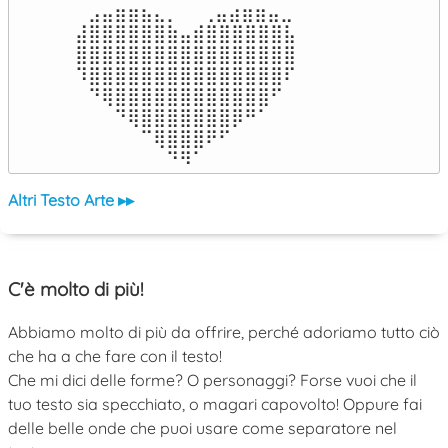
⠀⣠⣤⣶⣶⣦⣄⡀  ⠀⢀⣤⣴⣶⣶⣤⣀⠀

⣼⣿⣿⣿⣿⣿⣿⣷⣤⣾⣿⣿⣿⣿⣿⣿⣧

⣿⣿⣿⣿⣿⣿⣿⣿⣿⣿⣿⣿⣿⣿⣿⣿⣿

⠹⣿⣿⣿⣿⣿⣿⣿⣿⣿⣿⣿⣿⣿⣿⣿⠏

⠀⠙⢿⣿⣿⣿⣿⣿⣿⣿⣿⣿⣿⣿⣿⠋⠀

⠀⠀⠀⠙⢿⣿⣿⣿⣿⣿⣿⣿⡿⠛⠁⠀⠀

⠀⠀⠀⠀⠀⠉⢿⣿⣿⣿⠟⠋⠀⠀⠀⠀⠀

⠀⠀⠀⠀⠀⠀⠀⠙⠻⠁⠀⠀⠀⠀⠀⠀⠀⠀⠀⠀⠀⠀⠀
Altri Testo Arte ▸▸
C'è molto di più!
Abbiamo molto di più da offrire, perché adoriamo tutto ciò
che ha a che fare con il testo!
Che mi dici delle forme? O personaggi? Forse vuoi che il
tuo testo sia specchiato, o magari capovolto! Oppure fai
delle belle onde che puoi usare come separatore nel