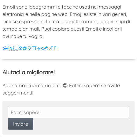
Emoji sono ideogrammi e faccine usati nei messaggi
elettronici e nelle pagine web. Emoji esiste in vari generi,
incluse espressioni facciali, oggetti comuni, luoghi e tipi di
tempo e animali. Puoi copiare questi Emoji e incollarli
ovunque tu voglia.
👓
🇳🇱
☢️
⚽
🎈
⛩️
✈️
🍉
🐑
💁‍♀️
Aiutaci a migliorare!
Adoriamo i tuoi commenti! 😍 Fateci sapere se avete
suggerimenti!