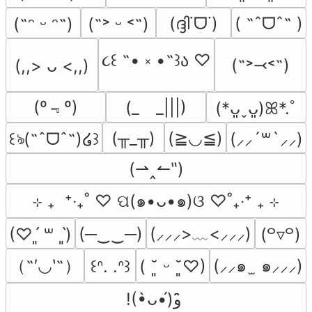
(ദ്ദി˙ᗜ˙)
( ˶ˆᗜˆ˵ )
(˶ᵔ ᵕ ᵔ˶)
(˶˃ ᵕ ˂˶)
૮꒰ ˶• ༝ •˶꒱ა ♡
(˶˃⤙˂˶)
(,,> ᴗ <,,)
(º﹃º)
(_　_|||)
(*ᴗ͈ˬᴗ͈)ꕤ*.ﾟ
(╥_╥)
(≧◡≦)
꒰ঌ(˶ˆᗜˆ˵)໒꒱
(⸝⸝´꒳`⸝⸝)
(⇀‸↼‶)
⊹ ₊  ⁺‧₊˚ ♡ ପ(๑•ᴗ•๑)ଓ ♡˚₊‧⁺ ₊ ⊹
(─‿‿─)
(⸝⸝⸝>﹏<⸝⸝⸝)
(♡ˊ͈ ꒳ ˋ͈)
(꒪▿꒪)
（˶′◡‵˶）
(⸝⸝๑  ̫ ๑⸝⸝⸝)
꒰ᐢ. .ᐢ꒱
( ˘͈ ᵕ ˘͈♡)
!(•̀ᴗ•́)و ̑̑