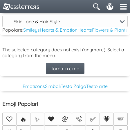
Skin Tone & Hair Style
Popolare:
Smileys
Hearts & Emotion
Hearts
Flowers & Plants
The selected category does not exist (anymore). Select a
category from the menu.
Torna in cima
Emoticons
Simboli
Testo Zalgo
Testo arte
Emoji Popolari
♡
🔥
✨
❤️
🌸
🫧
✅
💗
🪽