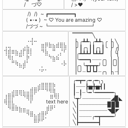
/    づ♡
/ >❤️
 /)  /)  ~ ┏━━━━━━━━┓

( •-• )  ~ ♡ You are amazing ♡

/づづ ~ ┗━━━━━━━━┛
▔▔▔▔▔╲

⠀⠀⠀⠀⠀⠀⢀⣰⣀⠀⠀⠀⠀⠀⠀⠀⠀

▕╮╭┻┻╮╭┻┻╮╭▕╮╲

⢀⣀⠀⠀⠀⢀⣄⠘⠀⠀⣶⡿⣷⣦⣾⣿⣧

▕╯┃╭╮┃┃╭╮┃╰▕╯╭▏

⢺⣾⣶⣦⣰⡟⣿⡇⠀⠀⠻⣧⠀⠛⠀⡘⠏

▕╭┻┻┻┛┗┻┻┛  ▕  ╰▏

⠈⢿⡆⠉⠛⠁⡷⠁⠀⠀⠀⠉⠳⣦⣮⠁⠀

▕╰━━━┓┈┈┈╭╮▕╭╮▏

⠀⠀⠛⢷⣄⣼⠃⠀⠀⠀⠀⠀⠀⠉⠀⠠⡧

▕╭╮╰┳┳┳┳╯╰╯▕╰╯▏

⠀⠀⠀⠀⠉⠋⠀⠀⠀⠠⡥⠄⠀⠀⠀⠀⠀
▕╰╯┈┗┛┗┛┈╭╮▕╮┈▏
╭━┳━╭━╭━╮╮

⠀⠀⠀⠀⠀⠀⠀⠀⠀⣠⣶⣶⣶⣦⠀⠀

┃┈┈┈┣▅╋▅┫┃

⠀⠀⣠⣤⣤⣄⣀⣾⣿⠟⠛⠻⢿⣷⠀

┃┈┃┈╰━╰━━━━━━╮

⢰⣿⡿⠛⠙⠻⣿⣿⠁⠀⠀ ⠀⣶⢿⡇

╰┳╯┈┈┈┈┈┈┈┈┈◢▉◣

⢿⣿⣇⠀⠀⠀⠈⠏⠀⠀⠀ text here

╲┃┈┈┈┈┈┈┈┈┈▉▉▉

⠀⠻⣿⣷⣦⣤⣀⠀⠀⠀ ⠀⣾⡿⠃⠀

╲┃┈┈┈┈┈┈┈┈┈◥▉◤

⠀⠀⠀⠀⠉⠉⠻⣿⣄⣴⣿⠟⠀⠀⠀

╲┃┈┈┈┈╭━┳━━━━╯

⠀⠀⠀⠀⠀⠀⠀⠀⣿⡿⠟⠁⠀⠀⠀
╲┣━━━━━━┫﻿