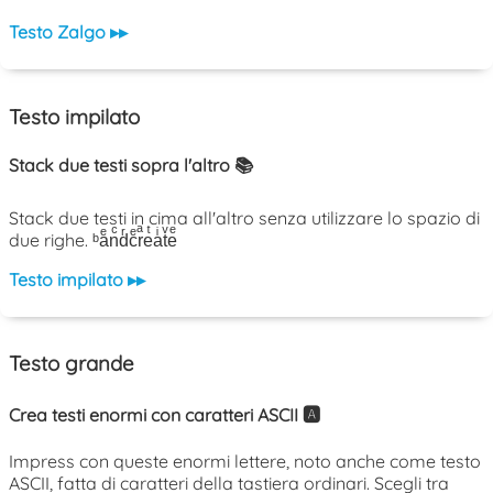
Testo Zalgo ▸▸
Testo impilato
Stack due testi sopra l'altro 📚
Stack due testi in cima all'altro senza utilizzare lo spazio di
due righe. ᵇaͤnͨdͬcͤrͣeͭaͥtͮeͤ
Testo impilato ▸▸
Testo grande
Crea testi enormi con caratteri ASCII 🅰️
Impress con queste enormi lettere, noto anche come testo
ASCII, fatta di caratteri della tastiera ordinari. Scegli tra