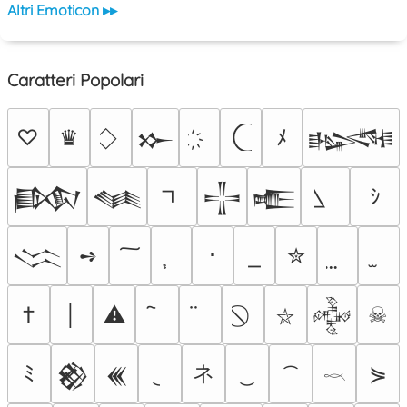
Altri Emoticon ▸▸
Caratteri Popolari
♡
♛
ﾒ
𒁍
𒈙
ｼ
𒁃
𒈝
𒋲
𒍫
➺
･
✮
𒈱
†
│
⚠
☠
𒅒
⛥
ネ
ﾐ
⋟
𒆙
𒌍
𓎖