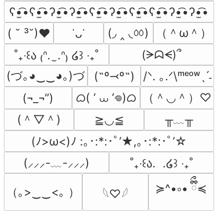
ʕ•̫͡•ʕ•̫͡•ʔ•̫͡•ʔ•̫͡•ʕ•̫͡•ʔ•̫͡•ʕ•̫͡•ʕ•̫͡•ʔ•̫͡•ʔ•̫͡•
(◞ ‸ ◟ㆀ)
（＾ω＾）
( ˘ ³˘)♥
˙ᴗ˙
(ᗒᗣᗕ)՞
˚₊‧꒰ა ₍ᐢ.  ̫.ᐢ₎ ໒꒱ ‧₊˚
(づ｡◕‿‿◕｡)づ
(˶º⤙º˶)
/ᐠ. ｡.ᐟ\ᵐᵉᵒʷˎˊ˗
ᜊ( ‘ ⩊ ‘𖦹)ᜊ
（＾◡＾）♡
(¬_¬”)
(＾▽＾)
╥﹏╥
≧◡≦
(ﾉ>ω<)ﾉ :｡･:*:･ﾟ’★,｡･:*:･ﾟ’☆
(⸝⸝⸝-﹏-⸝⸝⸝)
˚₊‧꒰ა.  .໒꒱ ‧₊˚
≽^•༚• ྀིྀ≼
（｡>‿‿<｡ ）
𓆩♡𓆪