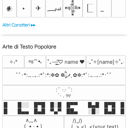
؄
‣
✈
𒀭
𒀱
Altri Caratteri ▸▸
Arte di Testo Popolare
જ⁀➴
✧˖°
˚₊·—̳͟͞͞♡ name ♥️
‎‧₊˚✧[name]✧˚₊‧
ﾟﾟ･*:.｡..｡.:*ﾟ:*:✼✿ ❁ཻུ۪۪⸙͎ ✿✼:*ﾟ:.｡..｡.:*･ﾟﾟ
⠀:¨ ·.· ¨:⠀

⠀ `· . ୨୧⠀
█  █░░ █▀█ █░█ █▀▀  █▄█ █▀█ █░█
█  █▄▄ █▄█ ▀▄▀ ██▄  ░█░ █▄█ █▄
 ∧,,,∧

 /)_/)

(  ̳• · • ̳)

(,,>.<)  <(your text)
