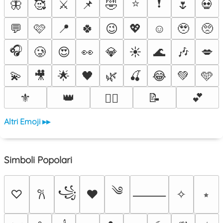
⭐
❗
🦋
🥰
⚔️
📌
🤣
🌷
💀
💬
🩷
📍
🍀
😉
💖
☺️
🥹
🥺
🎧
🥲
😍
👀
💎
☀️
🌊
🎶
💋
💫
🎥
🌟
🖤
🌿
🍒
😂
💚
🩵
⚜️
👑
📝
💕
❤️‍🔥
Altri Emoji ▸▸
Simboli Popolari
༄
꧁
♡
♥
✧
⭒
𐙚
⸻