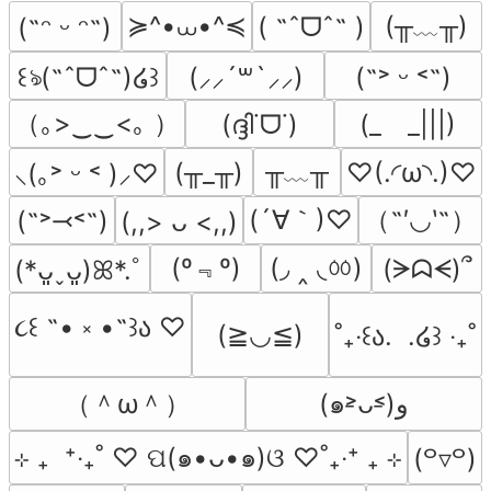
≽^•⩊•^≼
(╥﹏╥)
( ˶ˆᗜˆ˵ )
(˶ᵔ ᵕ ᵔ˶)
꒰ঌ(˶ˆᗜˆ˵)໒꒱
(⸝⸝´꒳`⸝⸝)
(˶˃ ᵕ ˂˶)
（｡>‿‿<｡ ）
(ദ്ദി˙ᗜ˙)
(_　_|||)
╥﹏╥
(╥_╥)
♡(.◜ω◝.)♡
⸜(｡˃ ᵕ ˂ )⸝♡
(´∀｀)♡
（˶′◡‵˶）
(˶˃⤙˂˶)
(,,> ᴗ <,,)
(º﹃º)
(◞ ‸ ◟ㆀ)
(ᗒᗣᗕ)՞
(*ᴗ͈ˬᴗ͈)ꕤ*.ﾟ
૮꒰ ˶• ༝ •˶꒱ა ♡
(≧◡≦)
˚₊‧꒰ა.  .໒꒱ ‧₊˚
（＾ω＾）
(๑˃̵ᴗ˂̵)و
⊹ ₊  ⁺‧₊˚ ♡ ପ(๑•ᴗ•๑)ଓ ♡˚₊‧⁺ ₊ ⊹
(꒪▿꒪)