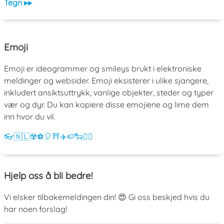
Tegn ▸▸
Emoji
Emoji er ideogrammer og smileys brukt i elektroniske
meldinger og websider. Emoji eksisterer i ulike sjangere,
inkludert ansiktsuttrykk, vanlige objekter, steder og typer
vær og dyr. Du kan kopiere disse emojiene og lime dem
inn hvor du vil.
👓
🇳🇱
☢️
⚽
🎈
⛩️
✈️
🍉
🐑
💁‍♀️
Hjelp oss å bli bedre!
Vi elsker tilbakemeldingen din! 😍 Gi oss beskjed hvis du
har noen forslag!