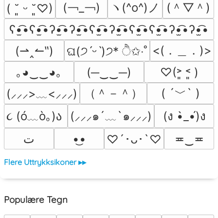
(￢_￢)
ヽ(^o^)ノ
(＾▽＾)
( ˘͈ ᵕ ˘͈♡)
ʕ•̫͡•ʕ•̫͡•ʔ•̫͡•ʔ•̫͡•ʕ•̫͡•ʔ•̫͡•ʕ•̫͡•ʕ•̫͡•ʔ•̫͡•ʔ•̫͡•
<(．＿．)>
(⇀‸↼‶)
ଘ(੭ˊᵕˋ)੭* ੈ✩‧˚
｡◕‿‿◕｡
(─‿‿─)
♡(˃͈ ˂͈ )
（＾－＾）
( ´﹀` )
(⸝⸝⸝>﹏<⸝⸝⸝)
૮ (ó﹏ò｡)ა 
(⸝⸝⸝๑´﹏`๑⸝⸝⸝)
(ง •̀_•́)ง
ﺕ
•͜•
≖‿≖
♡´･ᴗ･`♡
Flere Uttrykksikoner ▸▸
Populære Tegn