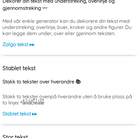
Dekorer din tekst med understreking, overlinje og
gjennomstreking 〰️
Med vår enkle generator kan du dekorere din tekst med
understreking, overlinje, buer, kroker og andre figurer. Du
kan legge dem under, over eller gjennom teksten.
Zalgo tekst ▸▸
Stablet tekst
Stakk to tekster over hverandre 📚
Stakk to tekster ovenpå hverandre uten å bruke plass på
to linjer. ᵇaͤnͨdͬcͤrͣeͭaͥtͮeͤ
Stablet tekst ▸▸
Stor tekst