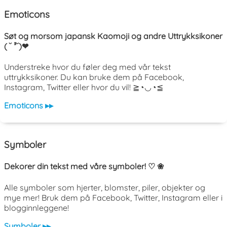
Emoticons
Søt og morsom japansk Kaomoji og andre Uttrykksikoner
( ˘ ³˘)❤
Understreke hvor du føler deg med vår tekst
uttrykksikoner. Du kan bruke dem på Facebook,
Instagram, Twitter eller hvor du vil! ≧◔◡◔≦
Emoticons ▸▸
Symboler
Dekorer din tekst med våre symboler! ♡ ❀
Alle symboler som hjerter, blomster, piler, objekter og
mye mer! Bruk dem på Facebook, Twitter, Instagram eller i
blogginnleggene!
Symboler ▸▸