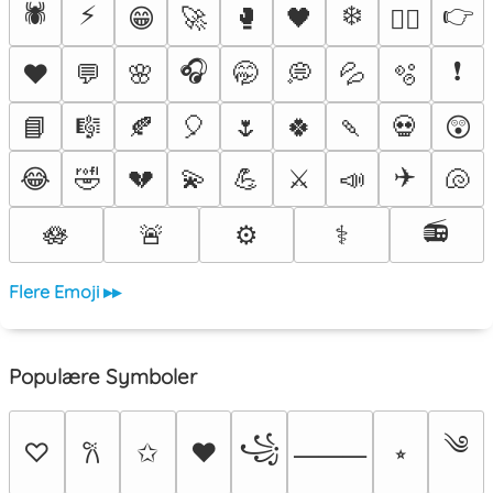
🕷️
⚡
❄️
👉
😁
🚀
🥊
🖤
❤️‍🔥
🎧
❗
♥️
💬
🌸
🤭
💭
💦
🫧
📘
🎼
🍂
🎈
🌷
🍀
🍡
💀
😲
✈️
😂
🤣
💔
💫
💪
⚔️
📣
🐚
📻
🪷
🚨
⚙️
⚕️
Flere Emoji ▸▸
Populære Symboler
༄
꧁
♡
✩
♥
⭒
𐙚
⸻