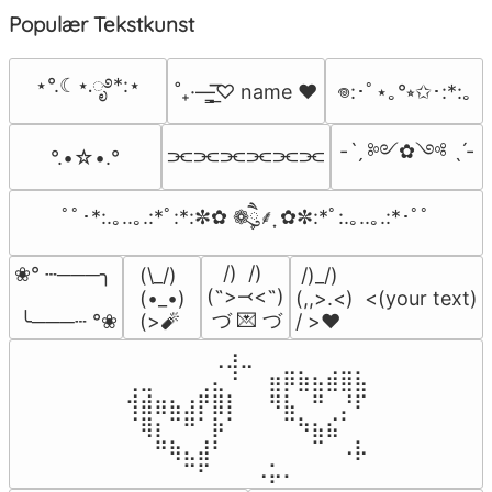
Populær Tekstkunst
⋆°.☾⋆.ೃ࿔*:⋆
˚₊·—̳͟͞͞♡ name ♥️
𖦹:･ﾟ⋆｡°⭒✩･:*:｡
-ˋˏ ༻✿༺ ˎˊ-
⫘⫘⫘⫘⫘⫘
°.•☆•.°
ﾟﾟ･*:.｡..｡.:*ﾟ:*:✼✿ ❁ཻུ۪۪⸙͎ ✿✼:*ﾟ:.｡..｡.:*･ﾟﾟ
   /)  /)

❀° ┄───╮

(\_/)

 /)_/)

(˵>⤙<˵)

(•_•)

(,,>.<)  <(your text)

 づ 💌 づ
 ╰───┄ °❀
(>🧨
/ >❤️
⠀⠀⠀⠀⠀⠀⢀⣰⣀⠀⠀⠀⠀⠀⠀⠀⠀

⢀⣀⠀⠀⠀⢀⣄⠘⠀⠀⣶⡿⣷⣦⣾⣿⣧

⢺⣾⣶⣦⣰⡟⣿⡇⠀⠀⠻⣧⠀⠛⠀⡘⠏

⠈⢿⡆⠉⠛⠁⡷⠁⠀⠀⠀⠉⠳⣦⣮⠁⠀

⠀⠀⠛⢷⣄⣼⠃⠀⠀⠀⠀⠀⠀⠉⠀⠠⡧

⠀⠀⠀⠀⠉⠋⠀⠀⠀⠠⡥⠄⠀⠀⠀⠀⠀