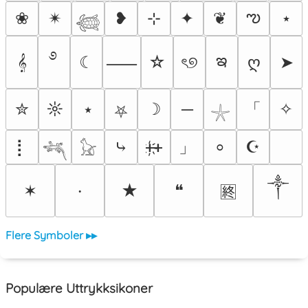
ఌ
❀
✴︎
❥
⊹
✦
❦
⋆
𓆉
࿔
ఇ
𝄞
☾
☆
ৎ୭
ღ
➤
⸺
「
✮
☼
⭑
☽
─
✧
⛧
𓇼
」
⡇
⤷
ᚐ҉ᚐ
☪
⸰
𓆈
𓃠
༒
✶
★
❝
⸱
🈡
Flere Symboler ▸▸
Populære Uttrykksikoner