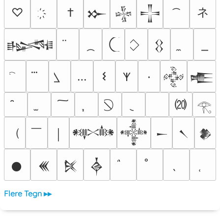
ネ
♡
†
𒁍
𒈔
𒋲
𒈙
𒌐
…
𐌔
٠
𐊵
𒅒
𒍫
⒇
𓂀
（
￣
￨
𒀰
𒀱
𒀸
𒀹
𒆎
𒊹
𒌍
𒍮
𒎓
Flere Tegn ▸▸