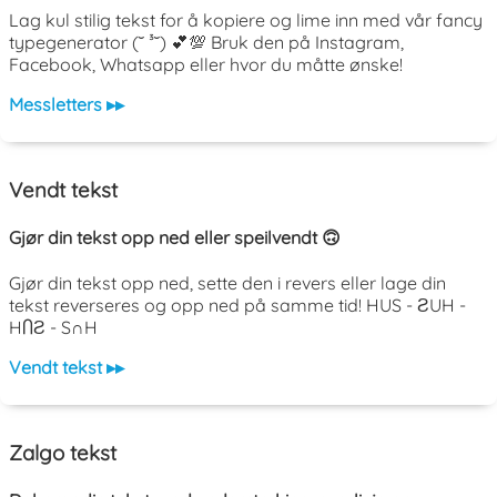
Lag kul stilig tekst for å kopiere og lime inn med vår fancy
typegenerator (˘ ³˘) 💕💯 Bruk den på Instagram,
Facebook, Whatsapp eller hvor du måtte ønske!
Messletters ▸▸
Vendt tekst
Gjør din tekst opp ned eller speilvendt 🙃
Gjør din tekst opp ned, sette den i revers eller lage din
tekst reverseres og opp ned på samme tid! HUS - ƧUH -
HႶƧ - S∩H
Vendt tekst ▸▸
Zalgo tekst