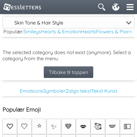
Skin Tone & Hair Style
Populær:
Smileys
Hearts & Emotion
Hearts
Flowers & Plants
The selected category does not exist (anymore). Select a
category from the menu.
Tilbake til toppen
Emoticons
Symboler
Zalgo tekst
Tekst Kunst
Populær Emoji
⭐
♡
🤍
✨
💙
💋
🥰
🪽
💵