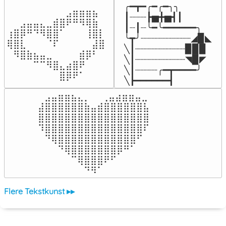
╭━┳━╭━╭━╮╮

⠀⠀⠀⠀⠀⠀⠀⠀⠀⣠⣶⣶⣶⣦⠀⠀

┃┈┈┈┣▅╋▅┫┃

⠀⠀⣠⣤⣤⣄⣀⣾⣿⠟⠛⠻⢿⣷⠀

┃┈┃┈╰━╰━━━━━━╮

⢰⣿⡿⠛⠙⠻⣿⣿⠁⠀⠀⠀⢸⣿⡇

╰┳╯┈┈┈┈┈┈┈┈┈◢▉◣

⢿⣿⣇⠀⠀⠀⠈⠏⠀⠀⠀⠀⠀⣼⣿⠀

╲┃┈┈┈┈┈┈┈┈┈▉▉▉

⠀⠻⣿⣷⣦⣤⣀⠀⠀⠀⠀⣾⡿⠃⠀

╲┃┈┈┈┈┈┈┈┈┈◥▉◤

⠀⠀⠀⠀⠉⠉⠻⣿⣄⣴⣿⠟⠀⠀⠀

╲┃┈┈┈┈╭━┳━━━━╯

⠀⠀⠀⠀⠀⠀⠀⠀⣿⡿⠟⠁⠀⠀⠀⠀
╲┣━━━━━━┫﻿
⠀⣠⣤⣶⣶⣦⣄⡀  ⠀⢀⣤⣴⣶⣶⣤⣀⠀

⣼⣿⣿⣿⣿⣿⣿⣷⣤⣾⣿⣿⣿⣿⣿⣿⣧

⣿⣿⣿⣿⣿⣿⣿⣿⣿⣿⣿⣿⣿⣿⣿⣿⣿

⠹⣿⣿⣿⣿⣿⣿⣿⣿⣿⣿⣿⣿⣿⣿⣿⠏

⠀⠙⢿⣿⣿⣿⣿⣿⣿⣿⣿⣿⣿⣿⣿⠋⠀

⠀⠀⠀⠙⢿⣿⣿⣿⣿⣿⣿⣿⡿⠛⠁⠀⠀

⠀⠀⠀⠀⠀⠉⢿⣿⣿⣿⠟⠋⠀⠀⠀⠀⠀

⠀⠀⠀⠀⠀⠀⠀⠙⠻⠁⠀⠀⠀⠀⠀⠀⠀⠀⠀⠀⠀⠀⠀
Flere Tekstkunst ▸▸