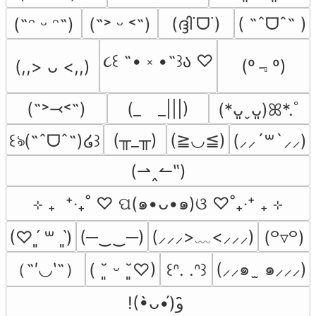
(ദ്ദി˙ᗜ˙)
( ˶ˆᗜˆ˵ )
(˶ᵔ ᵕ ᵔ˶)
(˶˃ ᵕ ˂˶)
૮꒰ ˶• ༝ •˶꒱ა ♡
(º﹃º)
(,,> ᴗ <,,)
(˶˃⤙˂˶)
(_　_|||)
(*ᴗ͈ˬᴗ͈)ꕤ*.ﾟ
(╥_╥)
(≧◡≦)
꒰ঌ(˶ˆᗜˆ˵)໒꒱
(⸝⸝´꒳`⸝⸝)
(⇀‸↼‶)
⊹ ₊  ⁺‧₊˚ ♡ ପ(๑•ᴗ•๑)ଓ ♡˚₊‧⁺ ₊ ⊹
(─‿‿─)
(⸝⸝⸝>﹏<⸝⸝⸝)
(♡ˊ͈ ꒳ ˋ͈)
(꒪▿꒪)
（˶′◡‵˶）
(⸝⸝๑  ̫ ๑⸝⸝⸝)
( ˘͈ ᵕ ˘͈♡)
꒰ᐢ. .ᐢ꒱
!(•̀ᴗ•́)و ̑̑