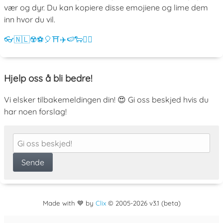
vær og dyr. Du kan kopiere disse emojiene og lime dem
inn hvor du vil.
👓
🇳🇱
☢️
⚽
🎈
⛩️
✈️
🍉
🐑
💁‍♀️
Hjelp oss å bli bedre!
Vi elsker tilbakemeldingen din! 😍 Gi oss beskjed hvis du
har noen forslag!
Made with 💙 by
Clix
©
2005
-2026 v3.1 (beta)