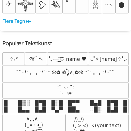
✈
𒀱
𒁷
𒈑
𒊹
𓆣
𓎖
Flere Tegn ▸▸
Populær Tekstkunst
જ⁀➴
✧˖°
˚₊·—̳͟͞͞♡ name ♥️
‎‧₊˚✧[name]✧˚₊‧
ﾟﾟ･*:.｡..｡.:*ﾟ:*:✼✿ ❁ཻུ۪۪⸙͎ ✿✼:*ﾟ:.｡..｡.:*･ﾟﾟ
⠀:¨ ·.· ¨:⠀

⠀ `· . ୨୧⠀
█  █░░ █▀█ █░█ █▀▀  █▄█ █▀█ █░█
█  █▄▄ █▄█ ▀▄▀ ██▄  ░█░ █▄█ █▄
 ∧,,,∧

 /)_/)

(  ̳• · • ̳)

(,,>.<)  <(your text)
