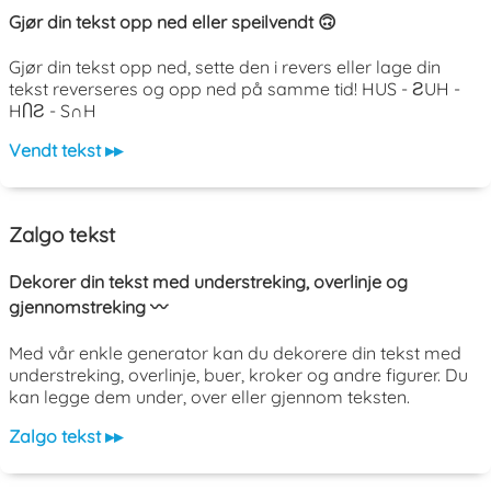
Gjør din tekst opp ned eller speilvendt 🙃
Gjør din tekst opp ned, sette den i revers eller lage din
tekst reverseres og opp ned på samme tid! HUS - ƧUH -
HႶƧ - S∩H
Vendt tekst ▸▸
Zalgo tekst
Dekorer din tekst med understreking, overlinje og
gjennomstreking 〰️
Med vår enkle generator kan du dekorere din tekst med
understreking, overlinje, buer, kroker og andre figurer. Du
kan legge dem under, over eller gjennom teksten.
Zalgo tekst ▸▸