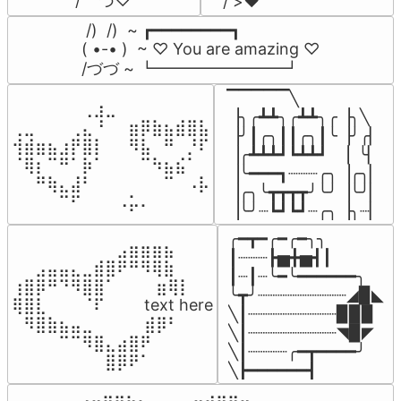
/    づ♡
/ >❤️
 /)  /)  ~ ┏━━━━━━━━┓

( •-• )  ~ ♡ You are amazing ♡

/づづ ~ ┗━━━━━━━━┛
▔▔▔▔▔╲

⠀⠀⠀⠀⠀⠀⢀⣰⣀⠀⠀⠀⠀⠀⠀⠀⠀

▕╮╭┻┻╮╭┻┻╮╭▕╮╲

⢀⣀⠀⠀⠀⢀⣄⠘⠀⠀⣶⡿⣷⣦⣾⣿⣧

▕╯┃╭╮┃┃╭╮┃╰▕╯╭▏

⢺⣾⣶⣦⣰⡟⣿⡇⠀⠀⠻⣧⠀⠛⠀⡘⠏

▕╭┻┻┻┛┗┻┻┛  ▕  ╰▏

⠈⢿⡆⠉⠛⠁⡷⠁⠀⠀⠀⠉⠳⣦⣮⠁⠀

▕╰━━━┓┈┈┈╭╮▕╭╮▏

⠀⠀⠛⢷⣄⣼⠃⠀⠀⠀⠀⠀⠀⠉⠀⠠⡧

▕╭╮╰┳┳┳┳╯╰╯▕╰╯▏

⠀⠀⠀⠀⠉⠋⠀⠀⠀⠠⡥⠄⠀⠀⠀⠀⠀
▕╰╯┈┗┛┗┛┈╭╮▕╮┈▏
╭━┳━╭━╭━╮╮

⠀⠀⠀⠀⠀⠀⠀⠀⠀⣠⣶⣶⣶⣦⠀⠀

┃┈┈┈┣▅╋▅┫┃

⠀⠀⣠⣤⣤⣄⣀⣾⣿⠟⠛⠻⢿⣷⠀

┃┈┃┈╰━╰━━━━━━╮

⢰⣿⡿⠛⠙⠻⣿⣿⠁⠀⠀ ⠀⣶⢿⡇

╰┳╯┈┈┈┈┈┈┈┈┈◢▉◣

⢿⣿⣇⠀⠀⠀⠈⠏⠀⠀⠀ text here

╲┃┈┈┈┈┈┈┈┈┈▉▉▉

⠀⠻⣿⣷⣦⣤⣀⠀⠀⠀ ⠀⣾⡿⠃⠀

╲┃┈┈┈┈┈┈┈┈┈◥▉◤

⠀⠀⠀⠀⠉⠉⠻⣿⣄⣴⣿⠟⠀⠀⠀

╲┃┈┈┈┈╭━┳━━━━╯

⠀⠀⠀⠀⠀⠀⠀⠀⣿⡿⠟⠁⠀⠀⠀
╲┣━━━━━━┫﻿
⠀⣠⣤⣶⣶⣦⣄⡀  ⠀⢀⣤⣴⣶⣶⣤⣀⠀
