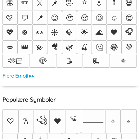
⭐
❗
🦋
🪽
⚔️
📌
🤣
🌷
💀
🩷
💬
📍
😉
🥹
🥺
🥲
☺️
😍
🎧
💖
🍀
👀
☀️
💎
🌟
🌊
🖤
💋
👑
💫
🎥
🌿
🍒
🤔
😂
💚
🫶🏻
🫣
📝
📃
⚜️
Flere Emoji ▸▸
Populære Symboler
༄
꧁
♡
♥
✧
⭒
𐙚
⸻