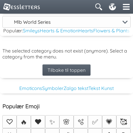
Mlb World Series
Populær:
Smileys
Hearts & Emotion
Hearts
Flowers & Plants
The selected category does not exist (anymore). Select a
category from the menu.
Tilbake til toppen
Emoticons
Symboler
Zalgo tekst
Tekst Kunst
Populær Emoji
♡
🔥
❤️
✨
🌸
🫧
✅
💗
🥰