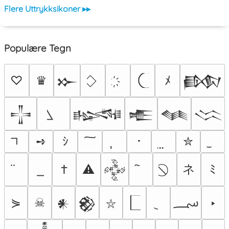
Flere Uttrykksikoner ▸▸
Populære Tegn
♡
♛
ﾒ
𒁍
𒁃
𒋲
𒈙
𒍫
𒈝
𒈱
➺
ｼ
･
✮
ネ
†
⚠
ﾐ
𒅒
؄
⋟
☠
‣
𒀭
𒆙
⛥