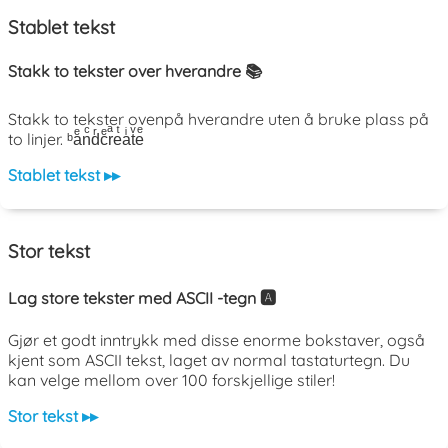
Stablet tekst
Stakk to tekster over hverandre 📚
Stakk to tekster ovenpå hverandre uten å bruke plass på
to linjer. ᵇaͤnͨdͬcͤrͣeͭaͥtͮeͤ
Stablet tekst ▸▸
Stor tekst
Lag store tekster med ASCII -tegn 🅰️
Gjør et godt inntrykk med disse enorme bokstaver, også
kjent som ASCII tekst, laget av normal tastaturtegn. Du
kan velge mellom over 100 forskjellige stiler!
Stor tekst ▸▸