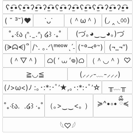
ʕ•̫͡•ʕ•̫͡•ʔ•̫͡•ʔ•̫͡•ʕ•̫͡•ʔ•̫͡•ʕ•̫͡•ʕ•̫͡•ʔ•̫͡•ʔ•̫͡•
（＾ω＾）
(◞ ‸ ◟ㆀ)
( ˘ ³˘)♥
˙ᴗ˙
(づ｡◕‿‿◕｡)づ
˚₊‧꒰ა ₍ᐢ.  ̫.ᐢ₎ ໒꒱ ‧₊˚
(ᗒᗣᗕ)՞
/ᐠ. ｡.ᐟ\ᵐᵉᵒʷˎˊ˗
(˶º⤙º˶)
(¬_¬”)
(＾▽＾)
ᜊ( ‘ ⩊ ‘𖦹)ᜊ
（＾◡＾）♡
≧◡≦
(⸝⸝⸝-﹏-⸝⸝⸝)
╥﹏╥
(ﾉ>ω<)ﾉ :｡･:*:･ﾟ’★,｡･:*:･ﾟ’☆
≽^•༚• ྀིྀ≼
（｡>‿‿<｡ ）
˚₊‧꒰ა.  .໒꒱ ‧₊˚
𓆩♡𓆪