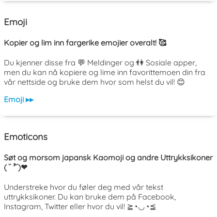
Emoji
Kopier og lim inn fargerike emojier overalt! 🥰
Du kjenner disse fra 💬 Meldinger og 👫 Sosiale apper,
men du kan nå kopiere og lime inn favorittemoen din fra
vår nettside og bruke dem hvor som helst du vil! 😊
Emoji ▸▸
Emoticons
Søt og morsom japansk Kaomoji og andre Uttrykksikoner
( ˘ ³˘)❤
Understreke hvor du føler deg med vår tekst
uttrykksikoner. Du kan bruke dem på Facebook,
Instagram, Twitter eller hvor du vil! ≧◔◡◔≦