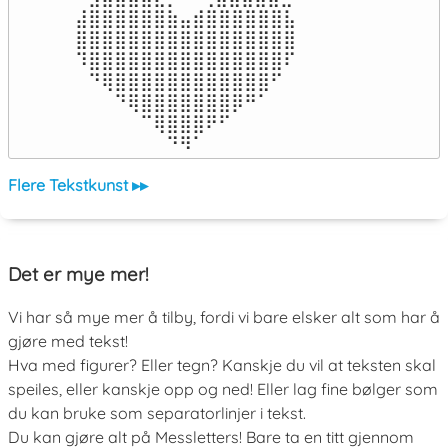
⣼⣿⣿⣿⣿⣿⣿⣷⣤⣾⣿⣿⣿⣿⣿⣿⣧

⣿⣿⣿⣿⣿⣿⣿⣿⣿⣿⣿⣿⣿⣿⣿⣿⣿

⠹⣿⣿⣿⣿⣿⣿⣿⣿⣿⣿⣿⣿⣿⣿⣿⠏

⠀⠙⢿⣿⣿⣿⣿⣿⣿⣿⣿⣿⣿⣿⣿⠋⠀

⠀⠀⠀⠙⢿⣿⣿⣿⣿⣿⣿⣿⡿⠛⠁⠀⠀

⠀⠀⠀⠀⠀⠉⢿⣿⣿⣿⠟⠋⠀⠀⠀⠀⠀

⠀⠀⠀⠀⠀⠀⠀⠙⠻⠁⠀⠀⠀⠀⠀⠀⠀⠀⠀⠀⠀⠀⠀
Flere Tekstkunst ▸▸
Det er mye mer!
Vi har så mye mer å tilby, fordi vi bare elsker alt som har å
gjøre med tekst!
Hva med figurer? Eller tegn? Kanskje du vil at teksten skal
speiles, eller kanskje opp og ned! Eller lag fine bølger som
du kan bruke som separatorlinjer i tekst.
Du kan gjøre alt på Messletters! Bare ta en titt gjennom