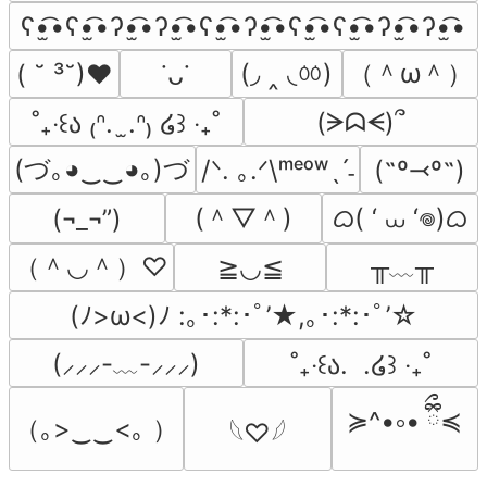
ʕ•̫͡•ʕ•̫͡•ʔ•̫͡•ʔ•̫͡•ʕ•̫͡•ʔ•̫͡•ʕ•̫͡•ʕ•̫͡•ʔ•̫͡•ʔ•̫͡•
(◞ ‸ ◟ㆀ)
（＾ω＾）
( ˘ ³˘)♥
˙ᴗ˙
(ᗒᗣᗕ)՞
˚₊‧꒰ა ₍ᐢ.  ̫.ᐢ₎ ໒꒱ ‧₊˚
(づ｡◕‿‿◕｡)づ
/ᐠ. ｡.ᐟ\ᵐᵉᵒʷˎˊ˗
(˶º⤙º˶)
(＾▽＾)
ᜊ( ‘ ⩊ ‘𖦹)ᜊ
(¬_¬”)
（＾◡＾）♡
╥﹏╥
≧◡≦
(ﾉ>ω<)ﾉ :｡･:*:･ﾟ’★,｡･:*:･ﾟ’☆
(⸝⸝⸝-﹏-⸝⸝⸝)
˚₊‧꒰ა.  .໒꒱ ‧₊˚
≽^•༚• ྀིྀ≼
（｡>‿‿<｡ ）
𓆩♡𓆪