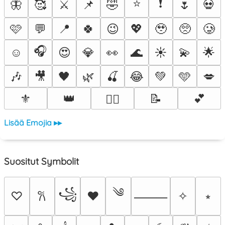
⭐
❗
🦋
🥰
⚔️
📌
🤣
🌷
💀
🩷
💬
📍
🍀
😉
💖
🥹
🥺
🥲
🎧
☺️
😍
💎
👀
🌊
☀️
💫
🌟
🎶
🎥
🖤
🌿
🍒
😂
💚
🩵
💋
⚜️
👑
📝
💕
❤️‍🔥
Lisää Emojia ▸▸
Suositut Symbolit
༄
꧁
♡
♥
✧
⭒
𐙚
⸻