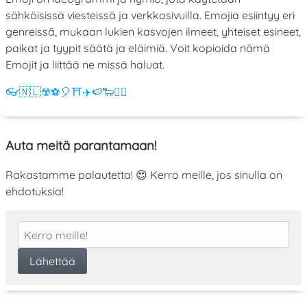
sähköisissä viesteissä ja verkkosivuilla. Emojia esiintyy eri
genreissä, mukaan lukien kasvojen ilmeet, yhteiset esineet,
paikat ja tyypit säätä ja eläimiä. Voit kopioida nämä
Emojit ja liittää ne missä haluat.
👓
🇳🇱
☢️
⚽
🎈
⛩️
✈️
🍉
🐑
💁‍♀️
Auta meitä parantamaan!
Rakastamme palautetta! 😍 Kerro meille, jos sinulla on
ehdotuksia!