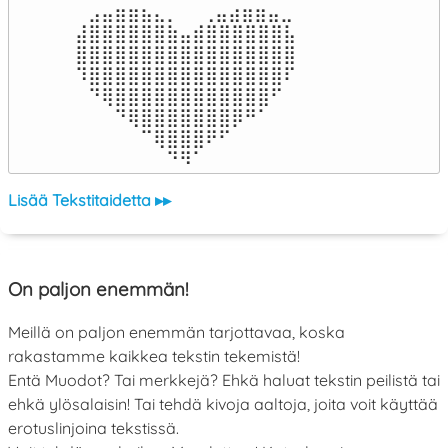
⠀⣠⣤⣶⣶⣦⣄⡀  ⠀⢀⣤⣴⣶⣶⣤⣀⠀

⣼⣿⣿⣿⣿⣿⣿⣷⣤⣾⣿⣿⣿⣿⣿⣿⣧

⣿⣿⣿⣿⣿⣿⣿⣿⣿⣿⣿⣿⣿⣿⣿⣿⣿

⠹⣿⣿⣿⣿⣿⣿⣿⣿⣿⣿⣿⣿⣿⣿⣿⠏

⠀⠙⢿⣿⣿⣿⣿⣿⣿⣿⣿⣿⣿⣿⣿⠋⠀

⠀⠀⠀⠙⢿⣿⣿⣿⣿⣿⣿⣿⡿⠛⠁⠀⠀

⠀⠀⠀⠀⠀⠉⢿⣿⣿⣿⠟⠋⠀⠀⠀⠀⠀

⠀⠀⠀⠀⠀⠀⠀⠙⠻⠁⠀⠀⠀⠀⠀⠀⠀⠀⠀⠀⠀⠀⠀
Lisää Tekstitaidetta ▸▸
On paljon enemmän!
Meillä on paljon enemmän tarjottavaa, koska
rakastamme kaikkea tekstin tekemistä!
Entä Muodot? Tai merkkejä? Ehkä haluat tekstin peilistä tai
ehkä ylösalaisin! Tai tehdä kivoja aaltoja, joita voit käyttää
erotuslinjoina tekstissä.