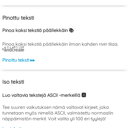
Pinottu teksti
Pinoa kaksi tekstiä päällekkäin 📚
Pinoa kaksi tekstiä päällekkäin ilman kahden rivin tilaa.
ᵇaͤnͨdͬcͤrͣeͭaͥtͮeͤ
Pinottu teksti ▸▸
Iso teksti
Luo valtavia tekstejä ASCII -merkeillä 🅰️
Tee suuren vaikutuksen nämä valtavat kirjeet, joka
tunnetaan myös nimellä ASCII, valmistettu normaalin
näppäimistön merkit. Voit valita yli 100 eri tyylejä!