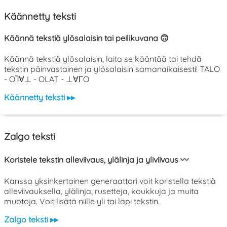
Käännetty teksti
Käännä tekstiä ylösalaisin tai peilikuvana 🙃
Käännä tekstiä ylösalaisin, laita se kääntää tai tehdä
tekstin päinvastainen ja ylösalaisin samanaikaisesti! TALO
- OႨ∀⊥ - OLAT - ⊥∀ΓO
Käännetty teksti ▸▸
Zalgo teksti
Koristele tekstin alleviivaus, ylälinja ja yliviivaus 〰️
Kanssa yksinkertainen generaattori voit koristella tekstiä
alleviivauksella, ylälinja, rusetteja, koukkuja ja muita
muotoja. Voit lisätä niille yli tai läpi tekstin.
Zalgo teksti ▸▸