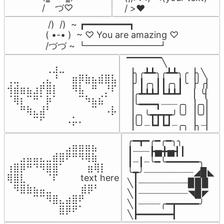
/    づ♡
/ >❤️
 /)  /)  ~ ┏━━━━━━━━┓

( •-• )  ~ ♡ You are amazing ♡

/づづ ~ ┗━━━━━━━━┛
▔▔▔▔▔╲

⠀⠀⠀⠀⠀⠀⢀⣰⣀⠀⠀⠀⠀⠀⠀⠀⠀

▕╮╭┻┻╮╭┻┻╮╭▕╮╲

⢀⣀⠀⠀⠀⢀⣄⠘⠀⠀⣶⡿⣷⣦⣾⣿⣧

▕╯┃╭╮┃┃╭╮┃╰▕╯╭▏

⢺⣾⣶⣦⣰⡟⣿⡇⠀⠀⠻⣧⠀⠛⠀⡘⠏

▕╭┻┻┻┛┗┻┻┛  ▕  ╰▏

⠈⢿⡆⠉⠛⠁⡷⠁⠀⠀⠀⠉⠳⣦⣮⠁⠀

▕╰━━━┓┈┈┈╭╮▕╭╮▏

⠀⠀⠛⢷⣄⣼⠃⠀⠀⠀⠀⠀⠀⠉⠀⠠⡧

▕╭╮╰┳┳┳┳╯╰╯▕╰╯▏

⠀⠀⠀⠀⠉⠋⠀⠀⠀⠠⡥⠄⠀⠀⠀⠀⠀
▕╰╯┈┗┛┗┛┈╭╮▕╮┈▏
╭━┳━╭━╭━╮╮

⠀⠀⠀⠀⠀⠀⠀⠀⠀⣠⣶⣶⣶⣦⠀⠀

┃┈┈┈┣▅╋▅┫┃

⠀⠀⣠⣤⣤⣄⣀⣾⣿⠟⠛⠻⢿⣷⠀

┃┈┃┈╰━╰━━━━━━╮

⢰⣿⡿⠛⠙⠻⣿⣿⠁⠀⠀ ⠀⣶⢿⡇

╰┳╯┈┈┈┈┈┈┈┈┈◢▉◣

⢿⣿⣇⠀⠀⠀⠈⠏⠀⠀⠀ text here

╲┃┈┈┈┈┈┈┈┈┈▉▉▉

⠀⠻⣿⣷⣦⣤⣀⠀⠀⠀ ⠀⣾⡿⠃⠀

╲┃┈┈┈┈┈┈┈┈┈◥▉◤

⠀⠀⠀⠀⠉⠉⠻⣿⣄⣴⣿⠟⠀⠀⠀

╲┃┈┈┈┈╭━┳━━━━╯

⠀⠀⠀⠀⠀⠀⠀⠀⣿⡿⠟⠁⠀⠀⠀
╲┣━━━━━━┫﻿