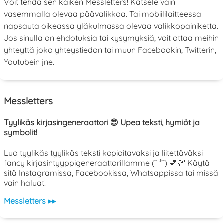
Voit tehdä sen kaiken Messletters! Katsele vain
vasemmalla olevaa päävalikkoa. Tai mobiililaitteessa
napsauta oikeassa yläkulmassa olevaa valikkopainiketta.
Jos sinulla on ehdotuksia tai kysymyksiä, voit ottaa meihin
yhteyttä joko yhteystiedon tai muun Facebookin, Twitterin,
Youtubein jne.
Messletters
Tyylikäs kirjasingeneraattori 😍 Upea teksti, hymiöt ja
symbolit!
Luo tyylikäs tyylikäs teksti kopioitavaksi ja liitettäväksi
fancy kirjasintyyppigeneraattorillamme (˘ ³˘) 💕💯 Käytä
sitä Instagramissa, Facebookissa, Whatsappissa tai missä
vain haluat!
Messletters ▸▸