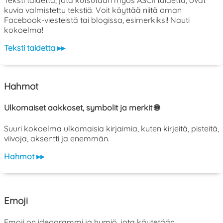
kuvia valmistettu tekstiä. Voit käyttää niitä oman
Facebook-viesteistä tai blogissa, esimerkiksi! Nauti
kokoelma!
Teksti taidetta ▸▸
Hahmot
Ulkomaiset aakkoset, symbolit ja merkit 🌐
Suuri kokoelma ulkomaisia kirjaimia, kuten kirjeitä, pisteitä,
viivoja, aksentti ja enemmän.
Hahmot ▸▸
Emoji
Emoji on ideogrammi ja hymiö, jota käytetään