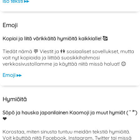
Iso teksti ▸▸
Emoji
Kopioi ja liitä värikkäitä hymiöitä kaikkialle! 🥰
Tiedät nämä 💬 Viestit ja 👫 sosiaaliset sovellukset, mutta
voit nyt kopioida ja liittää suosikkihahmosi
verkkosivustollamme ja käyttää niitä missä haluat! 😊
Emoji ▸▸
Hymiöitä
Söpö ja hauska japanilainen Kaomoji ja muut hymiöt ( ˘ ³˘)
❤
Korostaa, miten sinusta tuntuu meidän tekstiä hymiöitä.
Voit käyttää niitä Facebook, Instagram, Twitter tai missä