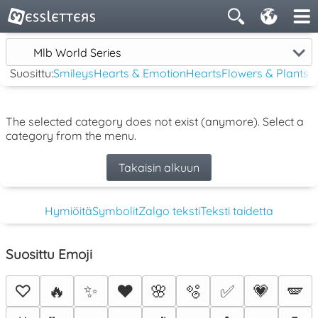
Mlb World Series
Suosittu:
Smileys
Hearts & Emotion
Hearts
Flowers & Plants
The selected category does not exist (anymore). Select a
category from the menu.
Takaisin alkuun
Hymiöitä
Symbolit
Zalgo teksti
Teksti taidetta
Suosittu Emoji
♡
🔥
✨
❤️
🌸
🫧
✅
💗
🪽