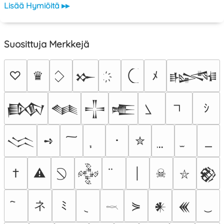
Lisää Hymiöitä ▸▸
Suosittuja Merkkejä
♡
♛
ﾒ
𒁍
𒈙
ｼ
𒁃
𒈝
𒋲
𒍫
➺
･
✮
𒈱
†
⚠
│
☠
𒅒
𒆙
⛥
ネ
ﾐ
⋟
𒀭
𒌍
𓎖