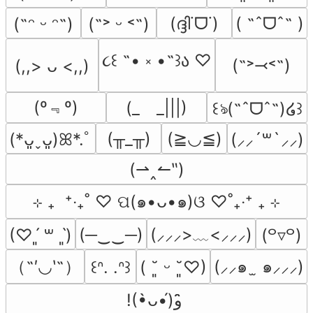
(ദ്ദി˙ᗜ˙)
( ˶ˆᗜˆ˵ )
(˶ᵔ ᵕ ᵔ˶)
(˶˃ ᵕ ˂˶)
૮꒰ ˶• ༝ •˶꒱ა ♡
(˶˃⤙˂˶)
(,,> ᴗ <,,)
(º﹃º)
(_　_|||)
꒰ঌ(˶ˆᗜˆ˵)໒꒱
(╥_╥)
(≧◡≦)
(*ᴗ͈ˬᴗ͈)ꕤ*.ﾟ
(⸝⸝´꒳`⸝⸝)
(⇀‸↼‶)
⊹ ₊  ⁺‧₊˚ ♡ ପ(๑•ᴗ•๑)ଓ ♡˚₊‧⁺ ₊ ⊹
(─‿‿─)
(⸝⸝⸝>﹏<⸝⸝⸝)
(♡ˊ͈ ꒳ ˋ͈)
(꒪▿꒪)
（˶′◡‵˶）
(⸝⸝๑  ̫ ๑⸝⸝⸝)
꒰ᐢ. .ᐢ꒱
( ˘͈ ᵕ ˘͈♡)
!(•̀ᴗ•́)و ̑̑