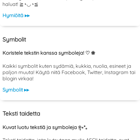
haluat! ≧◔◡◔≦
Hymiöitä ▸▸
Symbolit
Koristele tekstin kanssa symboleja! ♡ ❀
Kaikki symbolit kuten sydämiä, kukkia, nuolia, esineet ja
paljon muuta! Käytä niitä Facebook, Twitter, Instagram tai
blogin virkaa!
Symbolit ▸▸
Teksti taidetta
Kuvat luotu tekstiä ja symboleja ୭̥⋆*｡
Teksti taidetta, jota kutsutaan myös ASCII taidetta, ovat