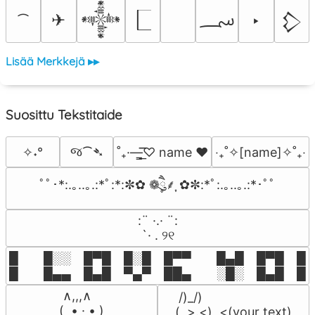
؄
✈
‣
𒀱
𒁷
Lisää Merkkejä ▸▸
Suosittu Tekstitaide
જ⁀➴
✧˖°
˚₊·—̳͟͞͞♡ name ♥️
‎‧₊˚✧[name]✧˚₊‧
ﾟﾟ･*:.｡..｡.:*ﾟ:*:✼✿ ❁ཻུ۪۪⸙͎ ✿✼:*ﾟ:.｡..｡.:*･ﾟﾟ
⠀:¨ ·.· ¨:⠀

⠀ `· . ୨୧⠀
█  █░░ █▀█ █░█ █▀▀  █▄█ █▀█ █░█
█  █▄▄ █▄█ ▀▄▀ ██▄  ░█░ █▄█ █▄
 ∧,,,∧

 /)_/)

(  ̳• · • ̳)

(,,>.<)  <(your text)
