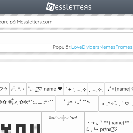
kare på Messletters.com
Populär:
Love
Dividers
Memes
Frames
♡→
☄. *. ⋆
˚₊·—̳͟͞͞♡ name ♥️
‎‧₊˚✧[name]✧
`✦ ˑ ִֶ 𓂃⊹
 ִֶָ 𓂃⊹ ִֶָ
:✼✿ ❁ཻུ۪۪⸙͎ ✿✼:*ﾟ:.｡..｡.:*･ﾟﾟ
˚ ༘✶ ⋆｡˚ ⁀➷
• ₊°✧︡ ˗ ˏ ˋ ♡ ˎ
༻︶𓏶︶༺

・➜ ⌞ ⌝ **(name)** ᵎᵎ 
█▄█ █▀█ █░█

ට , ↳ pr/ns ͟͟͞♡

░█░ █▄█ █▄█