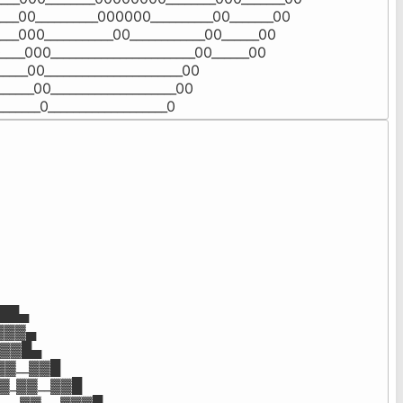
___00__________000000__________00_______00

___000___________00____________00______00

____000_______________________00______00

_____00______________________00

______00____________________00

_______0___________________0
██▄

▓▓▓▄

_▓▓█▄

▓▓__▓▓█

▓_▓▓__▓▓█
