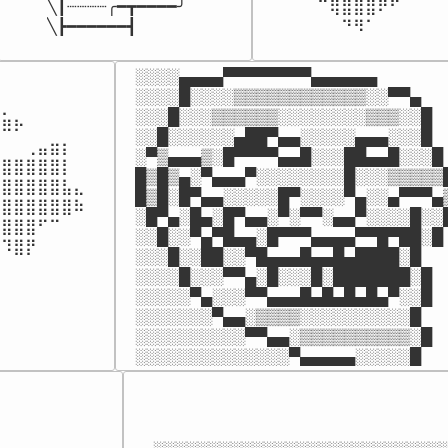
╲┃┈┈┈┈╭━┳━━━━╯

⠀⠀⠀⠀⠀⠉⢿⣿⣿⣿⠟⠋⠀⠀⠀⠀
╲┣━━━━━━┫﻿
⠀⠀⠀⠀⠀⠀⠀⠙⠻⠁⠀⠀⠀⠀⠀
░░░░▄▄▄▄▀▀▀▀▀▀▀▀▄▄▄▄▄▄

░░░░█░░░░▒▒▒▒▒▒▒▒▒▒▒▒░░▀▀▄

⡀⠀⠀⠀⠀⠀

░░░█░░░▒▒▒▒▒▒░░░░░░░░▒▒▒░░█

⠿⠗⠀⠀⠀⠀

░░█░░░░░░▄██▀▄▄░░░░░▄▄▄░░░█

⠀⠀⢀⣤⣶⡆⠀⠀

░▀▒▄▄▄▒░█▀▀▀▀▄▄█░░░██▄▄█░░░█

⣿⣿⣿⣿⣿⡇⠀⠀

█▒█▒▄░▀▄▄▄▀░░░░░░░░█░░░▒▒▒▒▒█
⣿⣿⣿⣿⣿⣧⣄⠀

█▒█░█▀▄▄░░░░░█▀░░░░▀▄░░▄▀▀▀▄▒
⣿⣿⣿⣿⣿⣿⠷

░█▀▄░█▄░█▀▄▄░▀░▀▀░▄▄▀░░░░█░░█
⣿⣿⣿⠋⠉⠀⠀

░░█░░▀▄▀█▄▄░█▀▀▀▄▄▄▄▀▀█▀██░█

⠹⣿⡟⠀⠀⠀⠀

░░░█░░██░░▀█▄▄▄█▄▄█▄████░█

⠀⠀⠀⠀⠀⠀⠀

░░░░█░░░▀▀▄░█░░░█░███████░█

⠀⠀⠀⠀⠀⠀

░░░░░▀▄░░░▀▀▄▄▄█▄█▄█▄█▄▀░░█

⠀⠀⠀⠀⠀⠀

░░░░░░░▀▄▄░▒▒▒▒░░░░░░░░░░█

⠀⠀⠀⠀⠀⠀⠀
░░░░░░░░░░▀▀▄▄░▒▒▒▒▒▒▒▒▒▒░█

░░░░░░░░░░░░░░▀▄▄▄▄▄░░░░░█