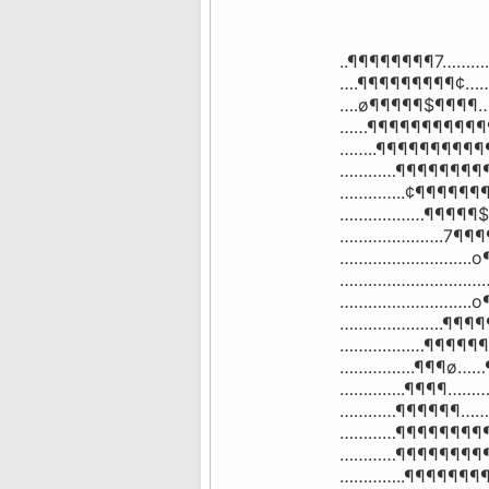
..¶¶¶¶¶¶¶¶7……
….¶¶¶¶¶¶¶¶¶¢…
….ø¶¶¶¶¶$¶¶¶¶
……¶¶¶¶¶¶¶¶¶¶¶
……..¶¶¶¶¶¶¶¶¶¶
…………¶¶¶¶¶¶¶¶¶
…………..¢¶¶¶¶¶¶
………………¶¶¶¶¶$¶
………………….7¶¶¶¶
……………………….o¶¶
………………………………
……………………….o¶¶
………………….¶¶¶¶¶
………………¶¶¶¶¶¶¶
…………….¶¶¶ø……¶
…………..¶¶¶¶……….
…………¶¶¶¶¶¶……¶
…………¶¶¶¶¶¶¶¶¶
…………¶¶¶¶¶¶¶¶¶
…………..¶¶¶¶¶¶¶¶