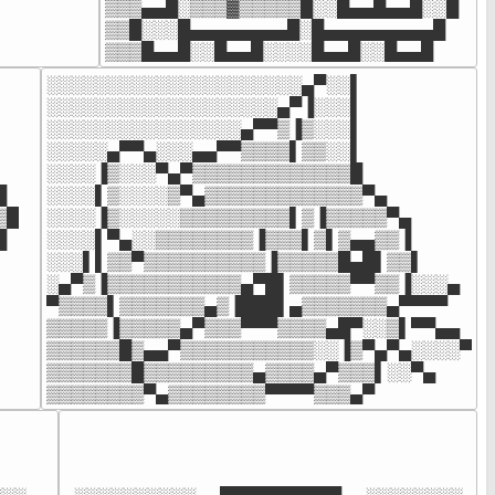
⠀

▒▒▒▄▄█░▒▒▒▓▒▒▒▒▒█░░█▄▄█▄▄█░░█

⠀⠀⠀⠀⠀⠀⠀⠀
▒▒█░░░█▄▄▄▄▄▄▄▄█░█▄▄▄▄▄▄▄▄▄█

▒▒▒█▄▄█░░█▄▄█░░░░█▄▄█░░█▄▄█
░░░░░░░░░░░░░░░░░░░░░▄▀░░▌

░░░░░░░░░░░░░░░░░░░▄▀▐░░░▌

░░░░░░░░░░░░░░░░▄▀▀▒▐▒░░░▌

░░░░░▄▀▀▄░░░▄▄▀▀▒▒▒▒▌▒▒░░▌

░░░░▐▒░░░▀▄▀▒▒▒▒▒▒▒▒▒▒▒▒▒█



░░░░▌▒░░░░▒▀▄▒▒▒▒▒▒▒▒▒▒▒▒▒▀▄

█

░░░░▐▒░░░░░▒▒▒▒▒▒▒▒▒▌▒▐▒▒▒▒▒▀▄



░░░░▌▀▄░░▒▒▒▒▒▒▒▒▐▒▒▒▌▒▌▒▄▄▒▒▐

░░░▌▌▒▒▀▒▒▒▒▒▒▒▒▒▒▐▒▒▒▒▒█▄█▌▒▒▌

░▄▀▒▐▒▒▒▒▒▒▒▒▒▒▒▄▀█▌▒▒▒▒▒▀▀▒▒▐░░░▄

▀▒▒▒▒▌▒▒▒▒▒▒▒▄▒▐███▌▄▒▒▒▒▒▒▒▄▀▀▀▀

▒▒▒▒▒▐▒▒▒▒▒▄▀▒▒▒▀▀▀▒▒▒▒▄█▀░░▒▌▀▀▄▄

▒▒▒▒▒▒█▒▄▄▀▒▒▒▒▒▒▒▒▒▒▒░░▐▒▀▄▀▄░░░░▀

▒▒▒▒▒▒▒█▒▒▒▒▒▒▒▒▒▄▒▒▒▒▄▀▒▒▒▌░░▀▄

▒▒▒▒▒▒▒▒▀▄▒▒▒▒▒▒▒▒▀▀▀▀▒▒▒▄▀