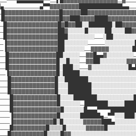
▌____▀▀▀▄▄▄▄▄▄▄▄▀▀___▌█▓▓▓▓▓▓▓▓▓▓▓▓▓▓▓__▓______
_▀▄_________________▄▀▀▓▓▓▓▓▓▓▓█████████████▄▄___
____█▓▓▓▓▓▓▓▓▓▓▓▓▓▓▓█▓▓▓▓▓██▓▓▓▓▓▓▓▓▓▓▓▓▓▓
____█▓▓▓▓▓▓▓▓▓▓▓▓▓▓▓█▓▓███▓▓▓▓████▓▓▓▓▓▓▓
_____█▓▓▓▓▓▓▓▓▓▓▓▓▓▓█▓█▓▓██░░███████░██▓▓▓
_____█▓▓▓▓▓▓▓▓▓▓▓▓▓▓██▓░░░░░█░░░░░██░░░░██
_____█▓▓▓▓▓▓▓▓▓▓▓▓▓▓███░░░░░░░░____░██░░░░░░
_____▐▓▓▓▓▓▓▓▓▓▓▓▓▓▓██░░░░░░░________░░░░░░░░
_____▐▓▓▓▓▓▓▓▓▓▓▓▓▓▓██░░░░░░___▓▓▓▓▓░░░░░░░
______█▓▓▓▓▓▓▓▓▓▓▓▓▓██░░░░░___▓▓█▄▄▓░░░░░░░░_
______█▓▓▓▓▓▓▓▓▓▓▓▓▓█░░█░░░___▓▓██░░░░░░░░▓▓
______█▓▓▓▓▓▓▓▓▓▓▓▓▓█░███░░____▓░░░░░░░░░░░█▄
______▐▓▓▓▓▓▓▓▓▓▓▓▓▓█░█████░░░░░░░░░░░░░░░░░
_______█▓▓▓▓▓▓▓▓▓▓▓▓█░░███████░░░░░░░░░░░░░░
_______█▓▓▓▓▓▓▓▓▓▓▓▓█░░░███████░░░░░░░░░░░░░
_______█▓▓▓▓▓▓▓▓▓▓▓▓█░░░███████░░░░░░░░░░░░░
________█▓▓▓▓▓▓▓▓▓▓▓▓█░░░░███████░░░░░░░░░░░
________█▓▓▓▓▓▓▓▓▓▓▓▓█░░░░░░__███████░░░░░███
________█▓▓▓▓▓▓▓▓▓▓▓▓▓█░░░░░░█▄▄▄▀▀▀▀███████
________▐▓▓▓▓▓▓▓▓▓▓▓▓█░░░░░░██████▄__▀▀░░░███
_______▐▓▓▓▓▓▓▓▓▓▓▓█▒█░░░░░░▓▓▓▓▓███▄░░░░░░░
________█▓▓▓▓▓▓▓▓▓█▒▒▒▒█░░░░░░▓▓▓▓▓█░░░░░░░░░
______█▓▓▓▓▓▓▓▓▓█▒▒▒▒█▓▓░░░░░░░░░░░░░░░░░░░░░__