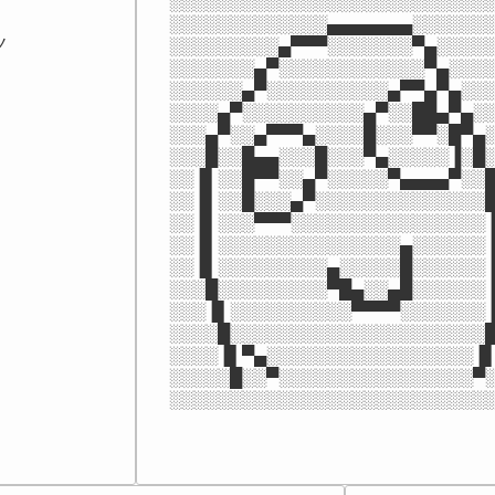
░░░░░░░░░░░░░░░░░░░░░░░░░░░
░░░░░░░░░░░░░▄▄▄▄▄▄▄░░░░░░░


░░░░░░░░░▄▀▀▀░░░░░░░▀▄░░░░░
░░░░░░░▄▀░░░░░░░░░░░░▀▄░░░░
░░░░░░▄▀░░░░░░░░░░▄▀▀▄▀▄░░░
░░░░▄▀░░░░░░░░░░▄▀░░██▄▀▄░░
░░░▄▀░░▄▀▀▀▄░░░░█░░░▀▀░█▀▄░
░░░█░░█▄▄░░░█░░░▀▄░░░░░▐░█░
░░▐▌░░█▀▀░░▄▀░░░░░▀▄▄▄▄▀░░█
░░▐▌░░█░░░▄▀░░░░░░░░░░░░░░█
░░▐▌░░░▀▀▀░░░░░░░░░░░░░░░░▐
░░▐▌░░░░░░░░░░░░░░░▄░░░░░░▐
░░▐▌░░░░░░░░░▄░░░░░█░░░░░░▐
░░░█░░░░░░░░░▀█▄░░▄█░░░░░░▐
░░░▐▌░░░░░░░░░░▀▀▀▀░░░░░░░▐
░░░░█░░░░░░░░░░░░░░░░░░░░░█
░░░░▐▌▀▄░░░░░░░░░░░░░░░░░▐▌
░░░░░█░░▀░░░░░░░░░░░░░░░░▀░
░░░░░░░░░░░░░░░░░░░░░░░░░░