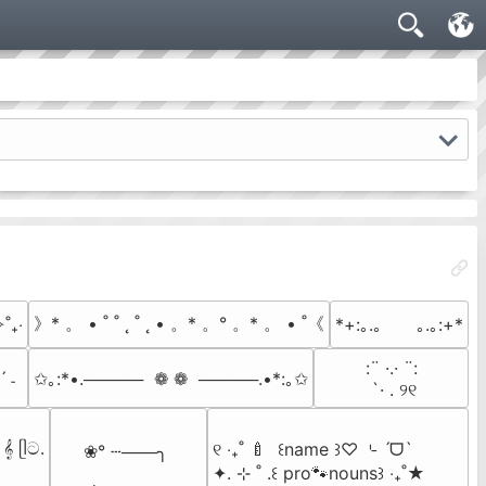
》* 。 • ˚ ˚ ˛ ˚ ˛ • 。* 。° 。* 。 • ˚《
˚₊‧
*+:｡.｡　　｡.｡:+*
⠀:¨ ·.· ¨:⠀

ˊ ˗
✩｡:*•.─────  ❁ ❁  ─────.•*:｡✩
⠀ `· . ୨୧⠀
 ᥫට.

୧ ‧₊˚ 🍼  ꒰name ꒱♡ ⌎ ˊᗜˋ

❀° ┄───╮

✦. ⊹ ˚ .꒰ pro🐾nouns꒱ ‧₊˚★
