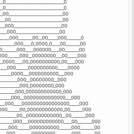
__0____________________________0

__0____________________________0

__00__________________________00

___00_________________________00

___000_______________________00

____000_____________________00

_____000_______00__00_____000_______0

_______000____0_0000_0____00_______00

0_______000____000000____00_______00

_000______000__00000000___00_____000

___0000____00_0000000000_00____000

_____000______0000000000_____0000

_______0000___0000000000___000

__________000__00000000__000

___________000_00000000_000

_________000_000000000000_000

_______000__00000000000000___000

____000____0000000000000000_____000

_000______00_000000000000_00______000

0________00__000000000000__00_______000

_______000___000000000000____00_______000

_____000______0000000000______000_______00

___000________00000000________000_______00
