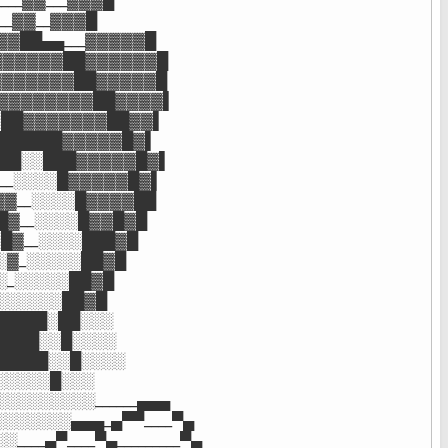
__▓▓___▓▓▓█

__▓▓__▓▓▓█

▓██▄▄___▓▓▓▓▓█

▓▓▓▓▓▓██▓▓▓▓▓▓█

▓▓▓▓▓▓▓██▓▓▓▓▓█

▓▓▓▓▓▓▓▓▓██▓▓▓▓▌

░██▓▓▓▓▓▓▓██▓▓▌

░██████▓▓▓▓▓█▓▌

███░░███▓▓▓▓▓█▓▌

__░░░░█▓▓▓▓▓█▓▌

▓▓__░░░░█▓▓▓▓██

█▓__░░░░█▓▓█▓█

█▓__░░░░███▓█

░▓_░░░░░██▓█

░_░░░░░██▓█

░░░░░░██▓█

█████░██░░░

████░░█░░░░

█████░░█░░░░

░░░░░█░░░

░░░░░░░░______▄▄▄

░░░░░░▄▄▄_▄▀▀____▀▄

__▄▀____▀▄_________▀▄
