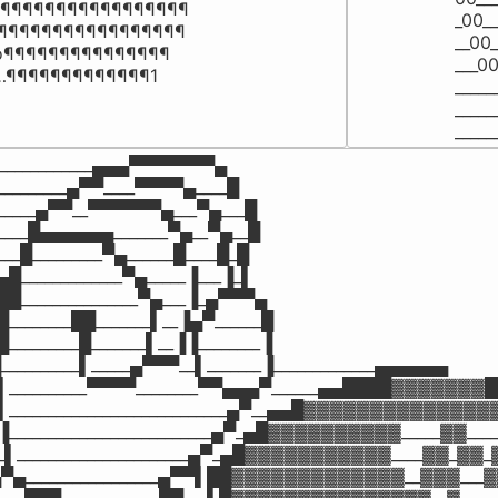
¶¶¶¶¶¶¶¶¶¶¶¶¶¶¶¶

_00__
¶¶¶¶¶¶¶¶¶¶¶¶¶¶¶¶

__00_
¶¶¶¶¶¶¶¶¶¶¶¶¶¶

___00
¶¶¶¶¶¶¶¶¶¶¶¶1
_____
_____
_____
_____________▄▄▄▀▀▀▀▀▀▀▄

__________▄▀▀____▀▀▀▀▄____█

______▄▀▀__▀▀▀▀▀▀▄___▀▄___█

_____█▄▄▄▄▄▄_______▀▄__▀▄__█

____█_________▀▄______█____█_█

_▄█_____________▀▄_____▐___▐_▌

_██_______________▀▄___▐_▄▀▀▀▄

_█________██_______▌__▐▄▀______█

_█_________█_______▌__▐▐________▐

▐__________▌_____▄▀▀▀__▌_______▐_____________▄▄▄▄▄▄

__▌__________▀▀▀▀________▀▀▄▄▄▀______▄▄████▓▓▓▓▓▓▓█
__▌____________________________▄▀__▄▄█▓▓▓▓▓▓▓▓▓▓▓▓▓▓
__▐__________________________▄▀_▄█▓▓▓▓▓▓▓▓▓▓_____▓▓___
___▌______________________▄▀_▄█▓▓▓▓▓▓▓▓▓▓▓____▓▓_▓▓_
_▄▀▄_________________▄▀▀▌██▓▓▓▓▓▓▓▓▓▓▓▓▓__▓▓▓___▓