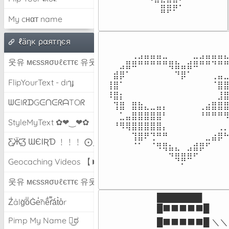
⠀⠀⠀⠀⠀⠀⠀⠀⣿⡿⠟⠁⠀⠀⠀
My cнαт name
ℓäηк ραятηєя
⠀⠀⠀⠀⢀⣠⣤⣤⣤⣀⠀⠀⠀⠀⣀⣠⣤⣤⣤⣄
웃유 мєѕѕяσυℓєттє 유웃
⠀⠀⣠⣿⠿⠛⠛⠛⠛⠛⢿⣷⣤⣾⠿⠛⠛⠙⠛⠛
⠀⣾⡿⠁⠀⠀⠀⠀⠀⠀⠀⠙⡿⠁⠀⠀⠀⢀⣤⣀
FlipYourText - dıๅɟ
⢸⣿⠁⠀⠀⠀⠀⠀⠀⠀⠀⠀⠀⠀⠀⠀⠀⠈⣿⣿
⠸⣿⡆⠀⠀⠀⠀⠀⠀⠀⠀⠀⠀⠀⠀⠀⠀⠀⣸⣿
ᗯᕮIᖇᗪGᕮᑎᕮᖇᗩTOᖇ
⠀⢹⣿⠀⣿⣷⣄⣀⣤⡄⠀⠀⠀⠀⠀⢀⣴⣿⣿⣿
⠀⠀⣁⣤⣿⣿⣿⣿⣿⠃⠀⠀⠀⠀⠀⠘⠛⠛⠛⠻
StyleMyText ✿❤‿❤✿
⠀⠘⠻⢿⣿⣿⣿⣿⣿⡄⠀⠀⠀⠀⠀⠀⠀⠀⢀⡀
⠀⠀⠀⠀⢹⣿⠟⢙⠛⠛⠀⠀⠀⠀⠀⠀⣀⣴⡿⠓
Ƹ̵̡Ӝ̵̨̄Ʒ ƜЄƖƦƊ ﹗﹗﹗ ⨀_⨀
⠀⠀⠀⠀⠈⠁⠀⠈⠻⢿⣦⣄⠀⣠⣾⡿⠋⠀⠀⠀
⠀⠀⠀⠀⠀⠀⠀⠀⠀⠀⠙⢿⣿⠿⠋⠀⠀⠀⠀⠀
Geocaching Videos 【►】
⠀⠀⠀⠀⠀⠀⠀⠀⠀⠀⠀⠀⠁⠀⠀⠀⠀⠀⠀
웃유 мєѕѕяσυℓєттє 유웃
████████

Z̾ảlg̀͐oͧG̀e̒̃nȅ̐r͌̑á͑t͛o̊r
█⬛⬛⬛⬛⬛█

Pimp My Name ಠ͜ಠ
█⬛⬛⬛⬛⬛█ ＼＼
