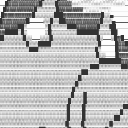
_____█▓▓▓▓▓▓▓▓▓█▒▒▒▒█▓▓▓▓░░░░░░░░░░░░░░░░░____
____█▓▓▓▓▓▓▓▓█▒▒▒▒▒▒█▓▓▓▓▓▓▓░░░░░░░░░____________
___█▓▓▓▓▓▓▓▓█▒▒▒▒▒▒███▓▓▓▓▓▓▓▓▓▓▓█▒▒▄___________
__█▓▓▓▓▓▓▓█_______▒▒█▒▒██▓▓▓▓▓▓▓▓▓▓█▒▒▒▄_______
_█▓▓▓▓▓██▒_________▒█▒▒▒▒▒███▓▓▓▓▓▓█▒▒▒██________▐_
█▓▓████▒█▒_________▒█▒▒▒▒▒▒▒▒███████▒▒▒▒██_______█_
██▒▒▒▒▒▒█▒▒____▒▒▒█▒▒▒▒▒▒▒▒▒▒▒▒▒▒█▒____▒█▓█__▄█
▒▒▒▒▒▒▒▒▒█▒▒▒████▒▒▒▒▒▒▒▒▒▒▒▒▒▒▒█_______█▓▓█▓▓▌_
▒▒▒▒▒▒▒▒▒▒███▒▒▒▒▒▒▒▒▒▒▒▒▒▒▒▒▒▒█▒_______█▓▓▓█▓▌
▒▒▒▒▒▒▒▒▒▒▒▒▒▒▒▒▒▒▒▒▒▒▒▒▒▒▒▒▒▒▒█▒▒_____█▓▓▓█▓▓
▒▒▒▒▒▒▒▒▒▒▒▒▒▒▒▒▒▒▒▒▒▒▒▒▒▒▒▒▒▒▒▒███████▓▓█▓▓▓
▒▒▒▒▒▒▒▒▒▒▒▒▒▒▒▒▒▒▒▒▒▒▒▒▒▒▒▒▒▒███▒▒▒▒▒▒▒██▓▓▓
▒▒▒▒▒▒▒▒▒▒▒▒▒▒▒▒▒▒▒▒▒▒▒▒▒▒▒██▒▒▒▒▒▒▒▒▒▒▒▒▒
▒▒▒▒▒▒▒▒▒▒▒▒▒▒▒▒▒▒▒▒▒▒▒▒▒▒█▒▒▒▒▒▒▒▒▒▒▒▒▒▒▒
▒▒▒▒▒▒▒▒▒▒▒▒▒▒▒▒▒▒▒▒▒▒▒▒▒█▒▒▒▒▒▒▒▒▒▒▒▒▒▒▒▒
▒▒▒▒▒▒▒▒▒▒▒▒▒▒▒▒▒▒▒▒▒▒▒▒█▒▒▒▒▒▒▒▒▒▒▒▒▒▒▒▒▒
▒▒▒▒▒▒▒▒▒▒▒▒▒▒▒▒▒▒▒▒▒▒▒▒█▒▒▒█▒▒▒▒▒▒▒▒▒▒▒▒▒
▒▒▒▒▒▒▒▒▒▒▒▒▒▒▒▒▒▒▒▒▒▒▒█▒▒▒▒█▒▒▒▒▒▒▒▒▒▒▒▒▒
▒▒▒▒▒▒▒▒▒▒▒▒▒▒▒▒▒▒▒▒▒▒▒█▒▒▒▒█▒▒▒▒▒▒▒▒▒▒▒▒█
▒▒▒▒▒▒▒▒▒▒▒▒▒▒▒▒▒▒▒▒▒▒▒█▒▒▒▒█▒▒▒▒▒▒▒▒▒▒▒█▒
▒▒▒▒▒▒▒▒▒▒▒▒▒▒▒▒▒▒▒▒▒▒▒█▒▒▒▒█▒▒▒▒▒▒▒▒▒██▒▒
█▒▒▒▒▒▒▒▒▒▒▒▒▒▒▒▒▒▒▒▒▒▒█▒▒▒▒█▒▒▒▒▒▒▒▒█▒▒▒▒▒