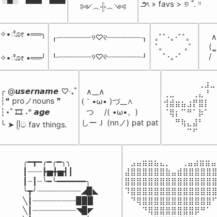
౨ৎ » favs > ୭ ˚. ᵎᵎ
༻︵𓏶︵༺
✧•ೋ •══╮

 ∧
┎┈┈┈┈┈┈┈୨♡୧┈┈┈┈┈┈┈┒

｡ﾟﾟ･｡･ﾟﾟ。

(  
ﾟ。　 　｡ﾟ

/ 
┖┈┈┈┈┈┈┈୨♡୧┈┈┈┈┈┈┈┚
　ﾟ･｡･ﾟ
๑✧•ೋ •══╯
⠀⠀⠀⠀⠀⠀⢀⣰⣀
╭ @𝙪𝙨𝙚𝙧𝙣𝙖𝙢𝙚 ♡‧₊˚

  ∧__∧

⢀⣀⠀⠀⠀⢀⣄⠘⠀
┆❝ proノnouns ❞

(｀•ω• )づ__∧

⢺⣾⣶⣦⣰⡟⣿⡇⠀
┆⋆˚ 🎞️ ˖° 𝙖𝙜𝙚

  つ　 /( •ω•。)

⠈⢿⡆⠉⠛⠁⡷⠁⠀
⠀⠀⠛⢷⣄⣼⠃⠀⠀
しーＪ (nnノ) pat pat
╰ ➤ ᥫට fav things.
⠀⠀⠀⠀⠉⠋⠀⠀⠀
╭━┳━╭━╭━╮╮

⠀⣠⣤⣶⣶⣦⣄⡀  ⠀⢀⣤⣴⣶⣶⣤
┃┈┈┈┣▅╋▅┫┃

⣼⣿⣿⣿⣿⣿⣿⣷⣤⣾⣿⣿⣿⣿⣿⣿
┃┈┃┈╰━╰━━━━━━╮

⣿⣿⣿⣿⣿⣿⣿⣿⣿⣿⣿⣿⣿⣿⣿⣿
╰┳╯┈┈┈┈┈┈┈┈┈◢▉◣

⠹⣿⣿⣿⣿⣿⣿⣿⣿⣿⣿⣿⣿⣿⣿⣿
╲┃┈┈┈┈┈┈┈┈┈▉▉▉

⠀⠙⢿⣿⣿⣿⣿⣿⣿⣿⣿⣿⣿⣿⣿⠋
╲┃┈┈┈┈┈┈┈┈┈◥▉◤

⠀⠀⠀⠙⢿⣿⣿⣿⣿⣿⣿⣿⡿⠛⠁⠀