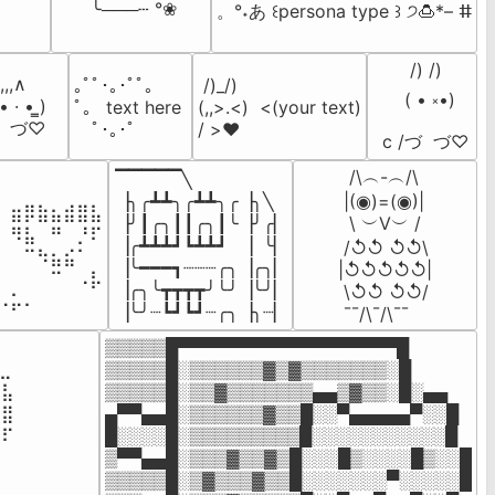
 ╰───┄ °❀
。°˖あ ꒰persona type ꒱ ੭🍮*– ⵌ
      /) /)

,,,∧

｡ﾟﾟ･｡･ﾟﾟ｡ 

 /)_/)

     ( • ༝•)

̳• · • ̳)

ﾟ。 text here 

(,,>.<)  <(your text)

   づ♡
　ﾟ･｡･ﾟ
/ >❤️
 c /づ  づ♡
  /\︵-︵/\

▔▔▔▔▔╲

⠀⠀⠀⠀⠀⠀⠀⠀

▕╮╭┻┻╮╭┻┻╮╭▕╮╲

 |(◉)=(◉)|

⠀⣶⡿⣷⣦⣾⣿⣧

▕╯┃╭╮┃┃╭╮┃╰▕╯╭▏

  \ ︶V︶ /

⠀⠻⣧⠀⠛⠀⡘⠏

▕╭┻┻┻┛┗┻┻┛  ▕  ╰▏

 /↺↺ ↺↺\

⠀⠀⠉⠳⣦⣮⠁⠀

▕╰━━━┓┈┈┈╭╮▕╭╮▏

|↺↺↺↺↺|

⠀⠀⠀⠀⠉⠀⠠⡧

▕╭╮╰┳┳┳┳╯╰╯▕╰╯▏

 \↺↺ ↺↺/

⠠⡥⠄⠀⠀⠀⠀⠀
▕╰╯┈┗┛┗┛┈╭╮▕╮┈▏
 ¯¯/\¯/\¯¯
▒▒▒▒▒█▀▀▀▀▀▀▀▀▀▀▀▀▀▀▀▀▀▀█

⣀⠀

▒▒▒▒▒█░▒▒▒▒▒▒▓▒▓▒▒▒▒▒▒▒░█

⣧

▒▒▒▒▒█░▒▒▓▒▒▒▒▒▒▒▄▄▒▓▒▒░█░▄▄

⣿

▄▀▀▄▄█░▒▒▒▒▒▒▓▒▒█░░▀▄▄▄▄▄▀░░█

⠏

█░░░░█░▒▒▒▒▒▒▒▒▒█░░░░░░░░░░░█

⠀

▒▀▀▄▄█░▒▒▒▓▒▒▓▒█░░░█▒░░░░█▒░░█

⠀

▒▒▒▒▒█░▒▓▒▒▒▓▒▒█░░░░░░░▀░░░░░█
