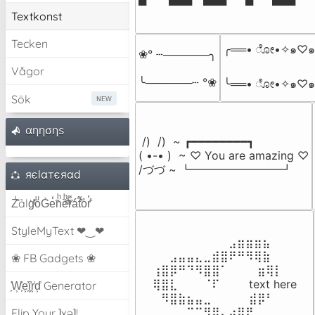
Textkonst
Tecken
╭══• ೋ•✧๑♡๑
❀° ┄──────╮

Vågor
╰──────┄ °❀
╰══• ೋ•✧๑♡
Sök
αηησηѕ
 /)  /)  ~ ┏━━━━━━━━┓

( •-• )  ~ ♡ You are amazing ♡

/づづ ~ ┗━━━━━━━━┛
яєlαтєяαd
Z̾̽ảlg̀͐ͭ̽oͧG̀e̒̃nͪȅͪͫ̏̐r͌̑á͑t͌̑͛o̊r̓̐
StyleMyText ❤‿❤
⠀⠀⠀⠀⠀⠀⠀⠀⠀⣠⣶⣶⣶⣦⠀⠀

⠀⠀⣠⣤⣤⣄⣀⣾⣿⠟⠛⠻⢿⣷⠀

❀ FB Gadgets ❀
⢰⣿⡿⠛⠙⠻⣿⣿⠁⠀⠀ ⠀⣶⢿⡇

⢿⣿⣇⠀⠀⠀⠈⠏⠀⠀⠀ text here

͕͗W͕͕͗͗e͕͕͗͗i͕͕͗͗r͕͗d͕͗ Generator
⠀⠻⣿⣷⣦⣤⣀⠀⠀⠀ ⠀⣾⡿⠃⠀

⠀⠀⠀⠀⠉⠉⠻⣿⣄⣴⣿⠟⠀⠀⠀

Flip Your ʇxəʇ!