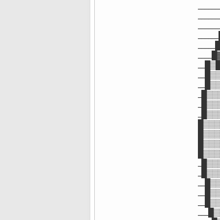
 ____
 ____
 ____
 ____
 ____
 ____
 __█▒
 __█▒
 __█▒
 _█▒▒
 _█▒▒
 _█▒
 █▒▒
 █▒▒
 █▒▒
 █▒▒
 _█▒
 _█▒
 __█
 __█
 __█
 ___