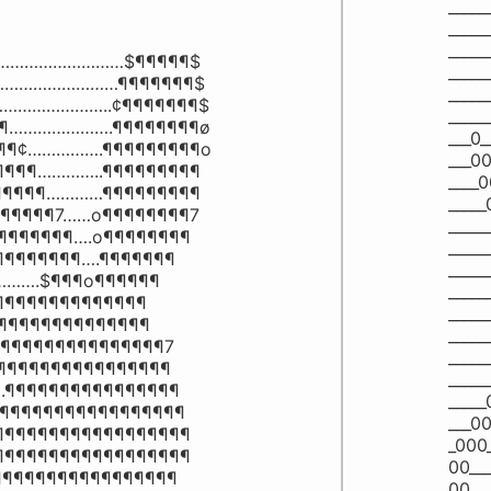
_____
_____
_____
…………………………$¶¶¶¶¶$

_____
………………………¶¶¶¶¶¶¶$

_____
……………………..¢¶¶¶¶¶¶¶$

_____
¶………………….¶¶¶¶¶¶¶¶ø

___0_
¶¶¢…………….¶¶¶¶¶¶¶¶¶o

___00
¶¶¶…………..¶¶¶¶¶¶¶¶¶

____0
¶¶¶¶¶…………¶¶¶¶¶¶¶¶¶

____
¶¶¶¶7……o¶¶¶¶¶¶¶¶7

____
¶¶¶¶¶¶….o¶¶¶¶¶¶¶¶

____
¶¶¶¶¶¶….¶¶¶¶¶¶¶

____
….$¶¶¶o¶¶¶¶¶¶

____
¶¶¶¶¶¶¶¶¶¶¶¶

____
¶¶¶¶¶¶¶¶¶¶¶¶¶

____
¶¶¶¶¶¶¶¶¶¶¶¶¶¶7

____
¶¶¶¶¶¶¶¶¶¶¶¶¶¶¶

____
¶¶¶¶¶¶¶¶¶¶¶¶¶¶¶¶

____
¶¶¶¶¶¶¶¶¶¶¶¶¶¶¶¶

___0
¶¶¶¶¶¶¶¶¶¶¶¶¶¶¶¶¶

_000
¶¶¶¶¶¶¶¶¶¶¶¶¶¶¶¶¶

00__
¶¶¶¶¶¶¶¶¶¶¶¶¶¶¶¶

00___