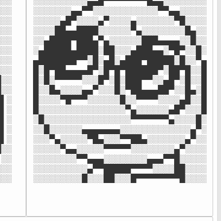
░░

░░░░░░░░░░▄▄█▀▀▀▀▀▀▀▀█▄▄░░░░░░░░

░░

░░░░░░░▄▄▀▀░░░░░░░░░░░░▀▀▄▄░░░░░

░░

░░░░░▄█▀░░░░▄▀░░░░▄░░░░░░░▀█░░░░

░░

░░░░██▄▄████░░░░░░▀▄░░░░░░░░█▄░░

░░

░░▄████▀███▄▀▄░░░░░░███▄▄▄▄░░█░░

░░

░▄█████▄████░██░░░▄███▄▄░▀█▀░░█░

░░

▄███████▀▀░█░▄█░▄███▀█████░█░░▀▄

░░

█░█▀██▄▄▄▄█▀░█▀█▀██████▀░██▀█░░█

░░

█░█░▀▀▀▀▀░░░█▀░█░███▀▀░░▄█▀░█░░█

░░

█░░█▄░░░░▄▄▀░░░█░▀██▄▄▄██▀░░█▄░█

▌░

█░░░░▀█▀▀▀░░░░░░█░░▀▀▀▀░░░░▄█░░█

▌░

█░░░░░░░░░░░░░░░░▀▄░░░░░░▄█▀░░░█

▌░

░█░░░░░░░░░░░░░░░░▀▀▀▀▀▀▀▄░░░░█░

▌░

░░█░░░░░░▄▄▄▄▄▄▄░░░░░░░░░░░░░▄▀░

▌░

░░░▀▄░░░░░▀█▄░░░▀▀██▄░░░░░░░▄▀░░

░░

░░░░░▀▄▄░░░░░▀▀▀▀▀░░░░░░░░▄▀░░░░

░░

░░░░░░░░▀▀▄▄▄░░░░░░░░▄▄▄▀▀█░░░░░

░░

░░░░░░░░░░▄▀▀█████▀▀▀▀░░░░██░░░░

░░░
░░░░░░░░░█░░░██░░░█▀▀▀▀▀▀▀▀█░░░░