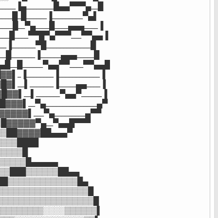
__▐▄________█▄▄▀▀▀▄__█

█_█______▐_________▀▄▌

█__▀▄____█____▄▄▄____▐

__█____▀▀█▀▄▀▀▀___▀▀▄▄▐

______▀█_____________█

______▐______▄▄▄_____█

__█______▀▄▄▀▀____▀▀▄▄█

▐________▐____________▐

__▌_______▐_____▄▄____▐

▌__▌_______▀▄▄▀______▐

▌__▀▄_______________▄▀

▓▓▌___▀▄_________▄▀▀

█▓▓▓▓▓▀▄__▀▄▄█▀▀▀

▒██▓▓▓▓██▄▄▄▀

▒▒▒████

▒▒▒▒█

▒▒▒▒▒█▄▄▄▄▄

▒▒███▒▒▒▒▒▒██▄▄

██▒▒▒▒▒▒▒▒▒▒▒▒▒█▄

▒▒▒▒▒▒▒▒▒▒▒▒▒▒▒▒▒█

▒▒▒▒▒▒▒▒▒▒▒▒▒▒▒▒▒▒█

▒▒▒▒▒▒▒▒░░░░▒▒▒▒▒▒▌
