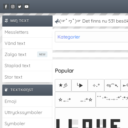
мιη тєxт
(☞ﾟヮﾟ)☞ Det finns nu 531 besö
Messletters
Kategorier
Vänd text
Zalgo text
Staplad text
Popular
Stor text
★彡
╰►
✧˖°
જ⁀➴
⤜
тєxткσηѕт
ﾟﾟ･*:.｡..｡.:*ﾟ:*
☆.｡.:*　　.｡.:*☆
Emoji
Uttryckssymboler
█  █░░ █▀█ █░█ █▀▀  
Symboler
█  █▄▄ █▄█ ▀▄▀ ██▄  