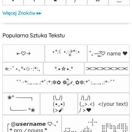
Więcej Znaków ▸▸
Popularna Sztuka Tekstu
⋆°.☾⋆.ೃ࿔*:⋆
⤜♡→
˚₊·—̳͟͞͞♡ name ♥️
⫘⫘⫘⫘⫘⫘
°.•☆•.°
𖦹:･ﾟ⋆｡°⭒✩･:*:｡
ﾟﾟ･*:.｡..｡.:*ﾟ:*:✼✿ ❁ཻུ۪۪⸙͎ ✿✼:*ﾟ:.｡..｡.:*･ﾟﾟ
❀° ┄───╮

(\_/)

 /)_/)

(•_•)

(,,>.<)  <(your text)

 ╰───┄ °❀
(>🧨
/ >❤️
⠀⠀⠀⠀⠀⠀⢀⣰⣀⠀⠀⠀⠀⠀⠀⠀⠀

╭ @𝙪𝙨𝙚𝙧𝙣𝙖𝙢𝙚 ♡‧₊˚

⢀⣀⠀⠀⠀⢀⣄⠘⠀⠀⣶⡿⣷⣦⣾⣿⣧

┆❝ proノnouns ❞

⢺⣾⣶⣦⣰⡟⣿⡇⠀⠀⠻⣧⠀⠛⠀⡘⠏
