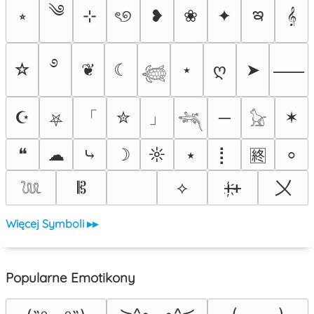
༄
ఇ
⭒
⊹
ৎ୭
❥
❀
✦
𝄞
࿔
☆
❦
☾
⋆
ღ
➤
⸺
𓆉
「
」
☪
✮
─
✶
⛧
𓆈
𓃠
❝
☁
⤷
☽
☼
⭑
⡇
⸰
🈡
〤
𝄡
⟡
ᚐ҉ᚐ
𓆙
Więcej Symboli ▸▸
Popularne Emotikony