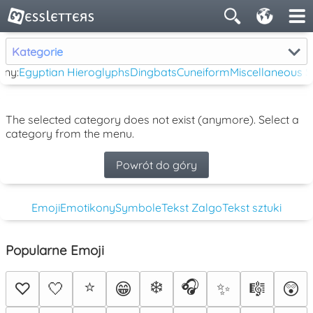
Kategorie
rny:
Egyptian Hieroglyphs
Dingbats
Cuneiform
Miscellaneous 
The selected category does not exist (anymore). Select a
category from the menu.
Powrót do góry
Emoji
Emotikony
Symbole
Tekst Zalgo
Tekst sztuki
Popularne Emoji
⭐
❄️
🎧
♡
🤍
😁
✨
🎼
😲