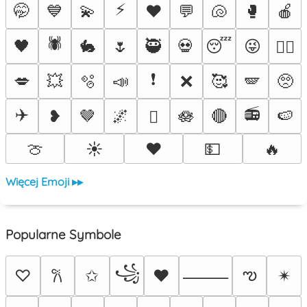
⚡
🤭
💙
💫
♥️
💬
🐚
🥊
🍎
🕷️
🖤
🐇
🌷
🥷
💀
😴
😜
❤️‍🔥
❗
💋
💥
🫧
📣
❌
🥰
🪽
🥺
✈️
📻
❥
🤎
🌌
🪷
🔴
🍉
🫟
🍈
☀️
❤️
💵
🔥
Więcej Emoji ▸▸
Popularne Symbole
꧁
ఌ
♡
✩
♥
✴︎
𐙚
⸻