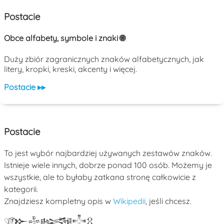
Postacie
Obce alfabety, symbole i znaki 🌐
Duży zbiór zagranicznych znaków alfabetycznych, jak
litery, kropki, kreski, akcenty i więcej.
Postacie ▸▸
Postacie
To jest wybór najbardziej używanych zestawów znaków.
Istnieje wiele innych, dobrze ponad 100 osób. Możemy je
wszystkie, ale to byłaby zatkana stronę całkowicie z
kategorii.
Znajdziesz kompletny opis w
Wikipedii
, jeśli chcesz.
♡
†
𒁍
𒈔
𒈙
𒋲
𒌐