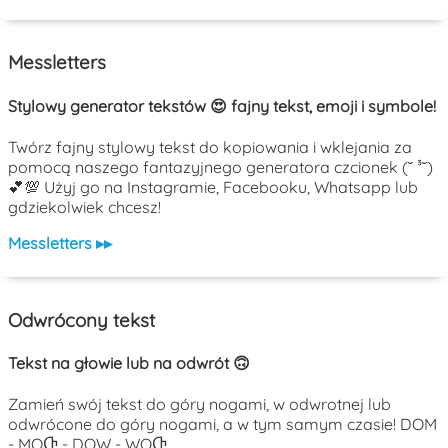
Messletters
Stylowy generator tekstów 😍 fajny tekst, emoji i symbole!
Twórz fajny stylowy tekst do kopiowania i wklejania za
pomocą naszego fantazyjnego generatora czcionek (˘ ³˘)
💕💯 Użyj go na Instagramie, Facebooku, Whatsapp lub
gdziekolwiek chcesz!
Messletters ▸▸
Odwrócony tekst
Tekst na głowie lub na odwrót 🙃
Zamień swój tekst do góry nogami, w odwrotnej lub
odwrócone do góry nogami, a w tym samym czasie! DOM
- MOႧ - DOW - WOႧ