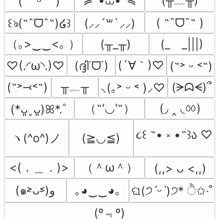
≽^•⩊•^≼
(╥﹏╥)
(˶ᵔ ᵕ ᵔ˶)
( ˶ˆᗜˆ˵ )
꒰ঌ(˶ˆᗜˆ˵)໒꒱
(⸝⸝´꒳`⸝⸝)
（｡>‿‿<｡ ）
(╥_╥)
(_　_|||)
(´∀｀)♡
♡(.◜ω◝.)♡
(ദ്ദി˙ᗜ˙)
(˶˃ ᵕ ˂˶)
╥﹏╥
(˶˃⤙˂˶)
(ᗒᗣᗕ)՞
⸜(｡˃ ᵕ ˂ )⸝♡
（˶′◡‵˶）
(◞ ‸ ◟ㆀ)
(*ᴗ͈ˬᴗ͈)ꕤ*.ﾟ
૮꒰ ˶• ༝ •˶꒱ა ♡
ヽ(^o^)ノ
(≧◡≦)
<(．＿．)>
（＾ω＾）
(,,> ᴗ <,,)
(๑˃̵ᴗ˂̵)و
｡◕‿‿◕｡
ଘ(੭ˊᵕˋ)੭* ੈ✩‧˚
(º﹃º)