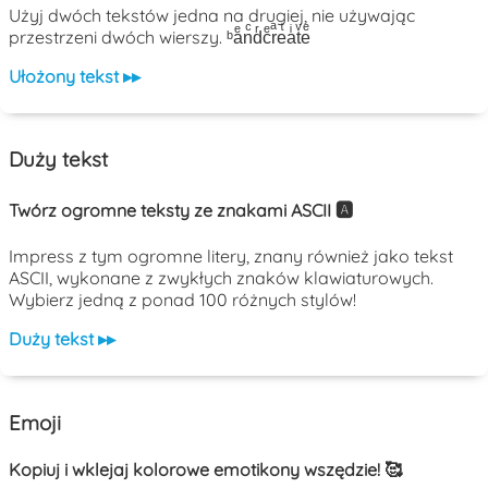
Użyj dwóch tekstów jedna na drugiej, nie używając
przestrzeni dwóch wierszy. ᵇaͤnͨdͬcͤrͣeͭaͥtͮeͤ
Ułożony tekst ▸▸
Duży tekst
Twórz ogromne teksty ze znakami ASCII 🅰️
Impress z tym ogromne litery, znany również jako tekst
ASCII, wykonane z zwykłych znaków klawiaturowych.
Wybierz jedną z ponad 100 różnych stylów!
Duży tekst ▸▸
Emoji
Kopiuj i wklejaj kolorowe emotikony wszędzie! 🥰