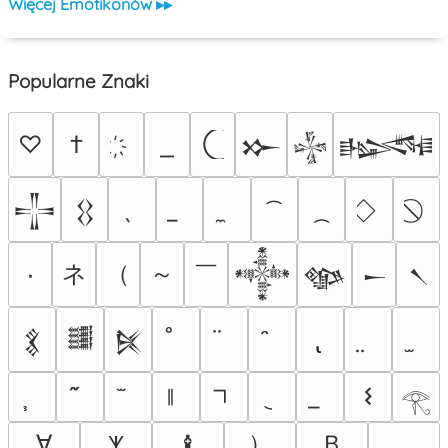
Więcej Emotikonów ▸▸
Popularne Znaki
♡
†
𒁍
𒈔
𒈙
𒋲
𒌐
ネ
（
～
￣
٠
𒀱
𒀲
𒀸
𒀹
𒃽
𒌃
𒍮
𐌔
𓂀
）
Ｂ
＿
∀
♝
𐊵