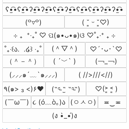
ʕ•̫͡•ʕ•̫͡•ʔ•̫͡•ʔ•̫͡•ʕ•̫͡•ʔ•̫͡•ʕ•̫͡•ʕ•̫͡•ʔ•̫͡•ʔ•̫͡•
(꒪▿꒪)
( ˘͈ ᵕ ˘͈♡)
⊹ ₊  ⁺‧₊˚ ♡ ପ(๑•ᴗ•๑)ଓ ♡˚₊‧⁺ ₊ ⊹
(＾▽＾)
˚₊‧꒰ა.  .໒꒱ ‧₊˚
♡´･ᴗ･`♡
（＾－＾）
( ´﹀` )
(￢_￢)
(⸝⸝⸝๑´﹏`๑⸝⸝⸝)
( //>///<//)
٩(๑> ₃ <)۶♥
♡(˃͈ ˂͈ )
(˵ᵕ̴᷄ ˶̫ ˶ᵕ̴᷅˵)
(￣ω￣﻿)
૮ (ó﹏ò｡)ა 
(ㅇㅅㅇ)
≖‿≖
(ง •̀_•́)ง