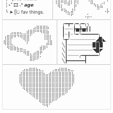
┆⋆˚ 🎞️ ˖° 𝙖𝙜𝙚

⠈⢿⡆⠉⠛⠁⡷⠁⠀⠀⠀⠉⠳⣦⣮⠁⠀

⠀⠀⠛⢷⣄⣼⠃⠀⠀⠀⠀⠀⠀⠉⠀⠠⡧

╰ ➤ ᥫට fav things.
⠀⠀⠀⠀⠉⠋⠀⠀⠀⠠⡥⠄⠀⠀⠀⠀⠀
╭━┳━╭━╭━╮╮

⠀⠀⠀⠀⠀⠀⠀⠀⠀⣠⣶⣶⣶⣦⠀⠀

┃┈┈┈┣▅╋▅┫┃

⠀⠀⣠⣤⣤⣄⣀⣾⣿⠟⠛⠻⢿⣷⠀

┃┈┃┈╰━╰━━━━━━╮

⢰⣿⡿⠛⠙⠻⣿⣿⠁⠀⠀⠀⢸⣿⡇

╰┳╯┈┈┈┈┈┈┈┈┈◢▉◣

⢿⣿⣇⠀⠀⠀⠈⠏⠀⠀⠀⠀⠀⣼⣿⠀

╲┃┈┈┈┈┈┈┈┈┈▉▉▉

⠀⠻⣿⣷⣦⣤⣀⠀⠀⠀⠀⣾⡿⠃⠀

╲┃┈┈┈┈┈┈┈┈┈◥▉◤

⠀⠀⠀⠀⠉⠉⠻⣿⣄⣴⣿⠟⠀⠀⠀

╲┃┈┈┈┈╭━┳━━━━╯

⠀⠀⠀⠀⠀⠀⠀⠀⣿⡿⠟⠁⠀⠀⠀⠀
╲┣━━━━━━┫﻿
⠀⣠⣤⣶⣶⣦⣄⡀  ⠀⢀⣤⣴⣶⣶⣤⣀⠀

⣼⣿⣿⣿⣿⣿⣿⣷⣤⣾⣿⣿⣿⣿⣿⣿⣧

⣿⣿⣿⣿⣿⣿⣿⣿⣿⣿⣿⣿⣿⣿⣿⣿⣿

⠹⣿⣿⣿⣿⣿⣿⣿⣿⣿⣿⣿⣿⣿⣿⣿⠏

⠀⠙⢿⣿⣿⣿⣿⣿⣿⣿⣿⣿⣿⣿⣿⠋⠀

⠀⠀⠀⠙⢿⣿⣿⣿⣿⣿⣿⣿⡿⠛⠁⠀⠀

⠀⠀⠀⠀⠀⠉⢿⣿⣿⣿⠟⠋⠀⠀⠀⠀⠀

⠀⠀⠀⠀⠀⠀⠀⠙⠻⠁⠀⠀⠀⠀⠀⠀⠀⠀⠀⠀⠀⠀⠀