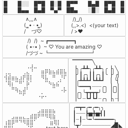
█  █░░ █▀█ █░█ █▀▀  █▄█ █▀█ █░█
█  █▄▄ █▄█ ▀▄▀ ██▄  ░█░ █▄█ █▄
 ∧,,,∧

 /)_/)

(  ̳• · • ̳)

(,,>.<)  <(your text)

/    づ♡
/ >❤️
 /)  /)  ~ ┏━━━━━━━━┓

( •-• )  ~ ♡ You are amazing ♡

/づづ ~ ┗━━━━━━━━┛
▔▔▔▔▔╲

⠀⠀⠀⠀⠀⠀⢀⣰⣀⠀⠀⠀⠀⠀⠀⠀⠀

▕╮╭┻┻╮╭┻┻╮╭▕╮╲

⢀⣀⠀⠀⠀⢀⣄⠘⠀⠀⣶⡿⣷⣦⣾⣿⣧

▕╯┃╭╮┃┃╭╮┃╰▕╯╭▏

⢺⣾⣶⣦⣰⡟⣿⡇⠀⠀⠻⣧⠀⠛⠀⡘⠏

▕╭┻┻┻┛┗┻┻┛  ▕  ╰▏

⠈⢿⡆⠉⠛⠁⡷⠁⠀⠀⠀⠉⠳⣦⣮⠁⠀

▕╰━━━┓┈┈┈╭╮▕╭╮▏

⠀⠀⠛⢷⣄⣼⠃⠀⠀⠀⠀⠀⠀⠉⠀⠠⡧

▕╭╮╰┳┳┳┳╯╰╯▕╰╯▏

⠀⠀⠀⠀⠉⠋⠀⠀⠀⠠⡥⠄⠀⠀⠀⠀⠀
▕╰╯┈┗┛┗┛┈╭╮▕╮┈▏
╭━┳━╭━╭━╮╮

⠀⠀⠀⠀⠀⠀⠀⠀⠀⣠⣶⣶⣶⣦⠀⠀

┃┈┈┈┣▅╋▅┫┃

⠀⠀⣠⣤⣤⣄⣀⣾⣿⠟⠛⠻⢿⣷⠀

┃┈┃┈╰━╰━━━━━━╮

⢰⣿⡿⠛⠙⠻⣿⣿⠁⠀⠀ ⠀⣶⢿⡇

╰┳╯┈┈┈┈┈┈┈┈┈◢▉◣
