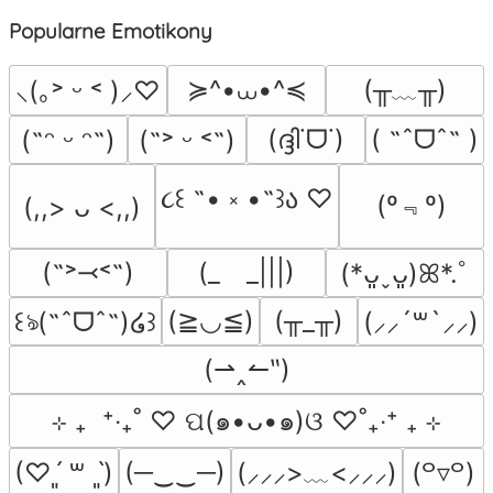
Popularne Emotikony
≽^•⩊•^≼
(╥﹏╥)
⸜(｡˃ ᵕ ˂ )⸝♡
(ദ്ദി˙ᗜ˙)
( ˶ˆᗜˆ˵ )
(˶ᵔ ᵕ ᵔ˶)
(˶˃ ᵕ ˂˶)
૮꒰ ˶• ༝ •˶꒱ა ♡
(º﹃º)
(,,> ᴗ <,,)
(˶˃⤙˂˶)
(_　_|||)
(*ᴗ͈ˬᴗ͈)ꕤ*.ﾟ
(≧◡≦)
(╥_╥)
꒰ঌ(˶ˆᗜˆ˵)໒꒱
(⸝⸝´꒳`⸝⸝)
(⇀‸↼‶)
⊹ ₊  ⁺‧₊˚ ♡ ପ(๑•ᴗ•๑)ଓ ♡˚₊‧⁺ ₊ ⊹
(─‿‿─)
(⸝⸝⸝>﹏<⸝⸝⸝)
(♡ˊ͈ ꒳ ˋ͈)
(꒪▿꒪)