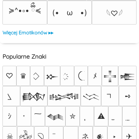
≽^•༚• ྀིྀ≼
(•　ω　•)
𓆩♡𓆪
Więcej Emotikonów ▸▸
Popularne Znaki
♡
♛
ﾒ
𒁍
𒋲
𒍫
➺
𒁃
𒈙
𒈱
ｼ
･
✮
⚠
𒈝
ネ
☠
‣
✈
𒅒
𒀭