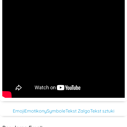
Emoji
Emotikony
Symbole
Tekst Zalgo
Tekst sztuki