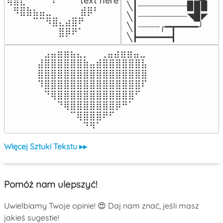
⢿⣿⣇⠀⠀⠀⠈⠏⠀⠀⠀ text here

╲┃┈┈┈┈┈┈┈┈┈▉▉▉

⠀⠻⣿⣷⣦⣤⣀⠀⠀⠀ ⠀⣾⡿⠃⠀

╲┃┈┈┈┈┈┈┈┈┈◥▉◤

⠀⠀⠀⠀⠉⠉⠻⣿⣄⣴⣿⠟⠀⠀⠀

╲┃┈┈┈┈╭━┳━━━━╯

⠀⠀⠀⠀⠀⠀⠀⠀⣿⡿⠟⠁⠀⠀⠀
╲┣━━━━━━┫﻿
⠀⣠⣤⣶⣶⣦⣄⡀  ⠀⢀⣤⣴⣶⣶⣤⣀⠀

⣼⣿⣿⣿⣿⣿⣿⣷⣤⣾⣿⣿⣿⣿⣿⣿⣧

⣿⣿⣿⣿⣿⣿⣿⣿⣿⣿⣿⣿⣿⣿⣿⣿⣿

⠹⣿⣿⣿⣿⣿⣿⣿⣿⣿⣿⣿⣿⣿⣿⣿⠏

⠀⠙⢿⣿⣿⣿⣿⣿⣿⣿⣿⣿⣿⣿⣿⠋⠀

⠀⠀⠀⠙⢿⣿⣿⣿⣿⣿⣿⣿⡿⠛⠁⠀⠀

⠀⠀⠀⠀⠀⠉⢿⣿⣿⣿⠟⠋⠀⠀⠀⠀⠀

⠀⠀⠀⠀⠀⠀⠀⠙⠻⠁⠀⠀⠀⠀⠀⠀⠀⠀⠀⠀⠀⠀⠀
Więcej Sztuki Tekstu ▸▸
Pomóż nam ulepszyć!
Uwielbiamy Twoje opinie! 😍 Daj nam znać, jeśli masz
jakieś sugestie!