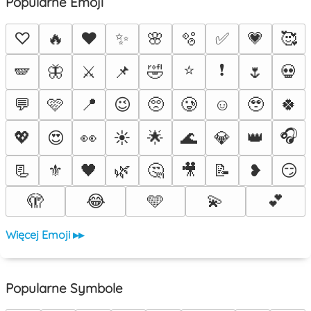
Popularne Emoji
♡
🔥
❤️
✨
🌸
🫧
✅
💗
🥰
⭐
❗
🪽
🦋
⚔️
📌
🤣
🌷
💀
💬
🩷
📍
😉
🥺
🥲
☺️
🥹
🍀
🎧
💖
😍
👀
☀️
🌟
🌊
💎
👑
📃
⚜️
🖤
🌿
🤔
🎥
📝
❥
😏
🫣
😂
🩵
💫
💕
Więcej Emoji ▸▸
Popularne Symbole