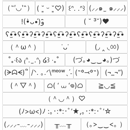
（˶′◡‵˶）
(⸝⸝๑  ̫ ๑⸝⸝⸝)
( ˘͈ ᵕ ˘͈♡)
꒰ᐢ. .ᐢ꒱
( ˘ ³˘)♥
!(•̀ᴗ•́)و ̑̑
ʕ•̫͡•ʕ•̫͡•ʔ•̫͡•ʔ•̫͡•ʕ•̫͡•ʔ•̫͡•ʕ•̫͡•ʕ•̫͡•ʔ•̫͡•ʔ•̫͡•
（＾ω＾）
(◞ ‸ ◟ㆀ)
˙ᴗ˙
(づ｡◕‿‿◕｡)づ
˚₊‧꒰ა ₍ᐢ.  ̫.ᐢ₎ ໒꒱ ‧₊˚
(ᗒᗣᗕ)՞
/ᐠ. ｡.ᐟ\ᵐᵉᵒʷˎˊ˗
(˶º⤙º˶)
(¬_¬”)
(＾▽＾)
ᜊ( ‘ ⩊ ‘𖦹)ᜊ
≧◡≦
（＾◡＾）♡
(ﾉ>ω<)ﾉ :｡･:*:･ﾟ’★,｡･:*:･ﾟ’☆
╥﹏╥
（｡>‿‿<｡ ）
(⸝⸝⸝-﹏-⸝⸝⸝)