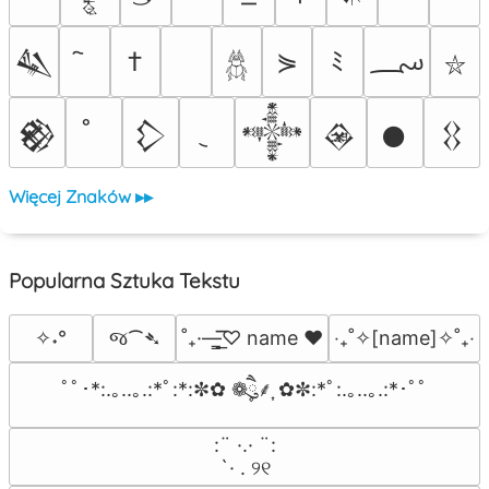
؄
†
⋟
ﾐ
𒈑
⛥
𓆣
𒆙
𒁷
𒀱
𒊲
𒊹
𒌐
Więcej Znaków ▸▸
Popularna Sztuka Tekstu
જ⁀➴
✧˖°
˚₊·—̳͟͞͞♡ name ♥️
‎‧₊˚✧[name]✧˚₊‧
ﾟﾟ･*:.｡..｡.:*ﾟ:*:✼✿ ❁ཻུ۪۪⸙͎ ✿✼:*ﾟ:.｡..｡.:*･ﾟﾟ
⠀:¨ ·.· ¨:⠀

⠀ `· . ୨୧⠀