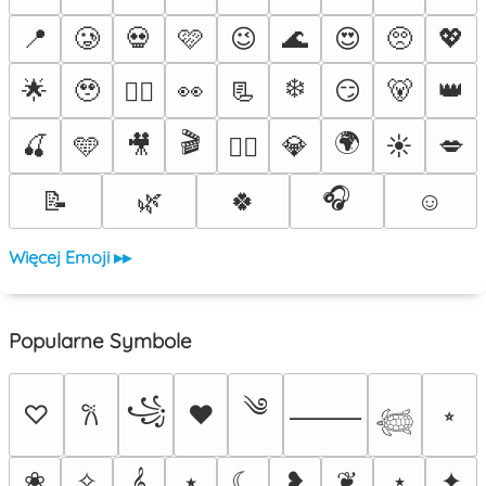
📍
🥲
💀
🩷
😉
🌊
😍
🥺
💖
❄️
🌟
🥹
👀
📃
😏
🐻
👑
❤️‍🔥
🎬
🌍
🍒
🩵
🎥
💎
☀️
💋
🐦‍🔥
🎧
📝
🌿
🍀
☺️
Więcej Emoji ▸▸
Popularne Symbole
༄
꧁
♡
♥
⭒
𐙚
⸻
𓆉
❀
✧
𝄞
⭑
☾
❥
❦
⋆
✦