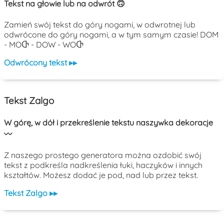
Tekst na głowie lub na odwrót 🙃
Zamień swój tekst do góry nogami, w odwrotnej lub
odwrócone do góry nogami, a w tym samym czasie! DOM
- MOႧ - DOW - WOႧ
Odwrócony tekst ▸▸
Tekst Zalgo
W górę, w dół i przekreślenie tekstu naszywka dekoracje
〰️
Z naszego prostego generatora można ozdobić swój
tekst z podkreśla nadkreślenia łuki, haczyków i innych
kształtów. Możesz dodać je pod, nad lub przez tekst.
Tekst Zalgo ▸▸