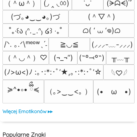
（＾ω＾）
(◞ ‸ ◟ㆀ)
(ᗒᗣᗕ)՞
˙ᴗ˙
(づ｡◕‿‿◕｡)づ
(＾▽＾)
ᜊ( ‘ ⩊ ‘𖦹)ᜊ
˚₊‧꒰ა ₍ᐢ.  ̫.ᐢ₎ ໒꒱ ‧₊˚
/ᐠ. ｡.ᐟ\ᵐᵉᵒʷˎˊ˗
≧◡≦
(⸝⸝⸝-﹏-⸝⸝⸝)
（＾◡＾）♡
╥﹏╥
(¬_¬”)
(˶º⤙º˶)
(ﾉ>ω<)ﾉ :｡･:*:･ﾟ’★,｡･:*:･ﾟ’☆
𓆩♡𓆪
≽^•༚• ྀིྀ≼
（｡>‿‿<｡ ）
(•　ω　•)
Więcej Emotikonów ▸▸
Popularne Znaki