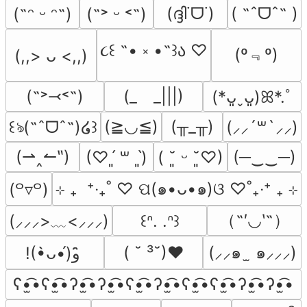
(ദ്ദി˙ᗜ˙)
( ˶ˆᗜˆ˵ )
(˶ᵔ ᵕ ᵔ˶)
(˶˃ ᵕ ˂˶)
૮꒰ ˶• ༝ •˶꒱ა ♡
(º﹃º)
(,,> ᴗ <,,)
(˶˃⤙˂˶)
(_　_|||)
(*ᴗ͈ˬᴗ͈)ꕤ*.ﾟ
(≧◡≦)
(╥_╥)
꒰ঌ(˶ˆᗜˆ˵)໒꒱
(⸝⸝´꒳`⸝⸝)
(⇀‸↼‶)
(─‿‿─)
(♡ˊ͈ ꒳ ˋ͈)
( ˘͈ ᵕ ˘͈♡)
⊹ ₊  ⁺‧₊˚ ♡ ପ(๑•ᴗ•๑)ଓ ♡˚₊‧⁺ ₊ ⊹
(꒪▿꒪)
（˶′◡‵˶）
(⸝⸝⸝>﹏<⸝⸝⸝)
꒰ᐢ. .ᐢ꒱
( ˘ ³˘)♥
(⸝⸝๑  ̫ ๑⸝⸝⸝)
!(•̀ᴗ•́)و ̑̑
ʕ•̫͡•ʕ•̫͡•ʔ•̫͡•ʔ•̫͡•ʕ•̫͡•ʔ•̫͡•ʕ•̫͡•ʕ•̫͡•ʔ•̫͡•ʔ•̫͡•