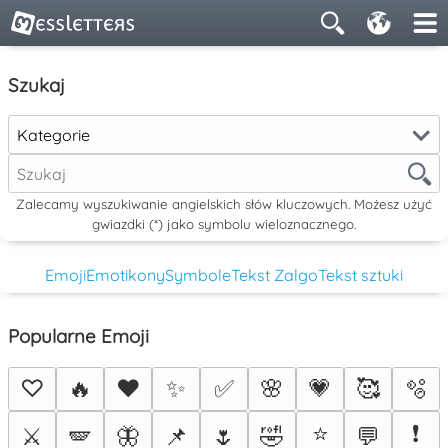
Szukaj
Kategorie
Zalecamy wyszukiwanie angielskich słów kluczowych. Możesz użyć
gwiazdki (*) jako symbolu wieloznacznego.
Emoji
Emotikony
Symbole
Tekst Zalgo
Tekst sztuki
Popularne Emoji
♡
🔥
❤️
✨
✅
🌸
💗
🥰
🫧
⭐
❗
⚔️
🪽
🦋
📌
🌷
🤣
💬