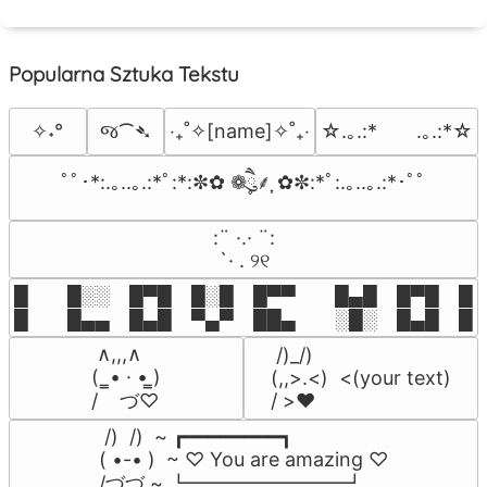
Popularna Sztuka Tekstu
જ⁀➴
✧˖°
‎‧₊˚✧[name]✧˚₊‧
☆.｡.:*　　.｡.:*☆
ﾟﾟ･*:.｡..｡.:*ﾟ:*:✼✿ ❁ཻུ۪۪⸙͎ ✿✼:*ﾟ:.｡..｡.:*･ﾟﾟ
⠀:¨ ·.· ¨:⠀

⠀ `· . ୨୧⠀
█  █░░ █▀█ █░█ █▀▀  █▄█ █▀█ █░█
█  █▄▄ █▄█ ▀▄▀ ██▄  ░█░ █▄█ █▄
 ∧,,,∧

 /)_/)

(  ̳• · • ̳)

(,,>.<)  <(your text)

/    づ♡
/ >❤️
 /)  /)  ~ ┏━━━━━━━━┓

( •-• )  ~ ♡ You are amazing ♡

/づづ ~ ┗━━━━━━━━┛