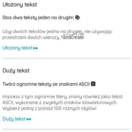
Ułożony tekst
Stos dwa teksty jeden na drugim 📚
Użyj dwóch tekstów jedna na drugiej, nie używając
przestrzeni dwóch wierszy. ᵇaͤnͨdͬcͤrͣeͭaͥtͮeͤ
Ułożony tekst ▸▸
Duży tekst
Twórz ogromne teksty ze znakami ASCII 🅰️
Impress z tym ogromne litery, znany również jako tekst
ASCII, wykonane z zwykłych znaków klawiaturowych.
Wybierz jedną z ponad 100 różnych stylów!
Duży tekst ▸▸