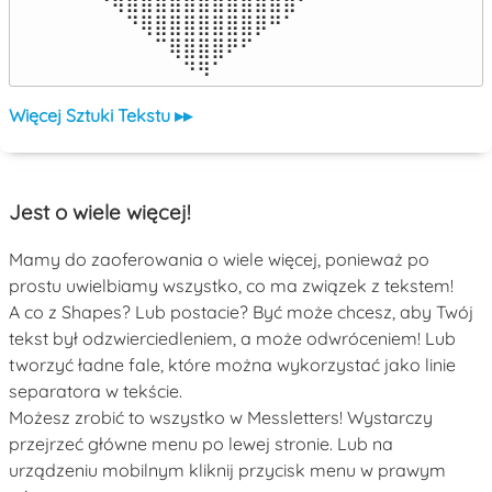
⠀⠙⢿⣿⣿⣿⣿⣿⣿⣿⣿⣿⣿⣿⣿⠋⠀

⠀⠀⠀⠙⢿⣿⣿⣿⣿⣿⣿⣿⡿⠛⠁⠀⠀

⠀⠀⠀⠀⠀⠉⢿⣿⣿⣿⠟⠋⠀⠀⠀⠀⠀

⠀⠀⠀⠀⠀⠀⠀⠙⠻⠁⠀⠀⠀⠀⠀⠀⠀⠀⠀⠀⠀⠀⠀
Więcej Sztuki Tekstu ▸▸
Jest o wiele więcej!
Mamy do zaoferowania o wiele więcej, ponieważ po
prostu uwielbiamy wszystko, co ma związek z tekstem!
A co z Shapes? Lub postacie? Być może chcesz, aby Twój
tekst był odzwierciedleniem, a może odwróceniem! Lub
tworzyć ładne fale, które można wykorzystać jako linie
separatora w tekście.
Możesz zrobić to wszystko w Messletters! Wystarczy
przejrzeć główne menu po lewej stronie. Lub na
urządzeniu mobilnym kliknij przycisk menu w prawym