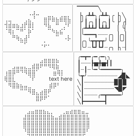
▔▔▔▔▔╲

⠀⠀⠀⠀⠀⠀⢀⣰⣀⠀⠀⠀⠀⠀⠀⠀⠀

▕╮╭┻┻╮╭┻┻╮╭▕╮╲

⢀⣀⠀⠀⠀⢀⣄⠘⠀⠀⣶⡿⣷⣦⣾⣿⣧

▕╯┃╭╮┃┃╭╮┃╰▕╯╭▏

⢺⣾⣶⣦⣰⡟⣿⡇⠀⠀⠻⣧⠀⠛⠀⡘⠏

▕╭┻┻┻┛┗┻┻┛  ▕  ╰▏

⠈⢿⡆⠉⠛⠁⡷⠁⠀⠀⠀⠉⠳⣦⣮⠁⠀

▕╰━━━┓┈┈┈╭╮▕╭╮▏

⠀⠀⠛⢷⣄⣼⠃⠀⠀⠀⠀⠀⠀⠉⠀⠠⡧

▕╭╮╰┳┳┳┳╯╰╯▕╰╯▏

⠀⠀⠀⠀⠉⠋⠀⠀⠀⠠⡥⠄⠀⠀⠀⠀⠀
▕╰╯┈┗┛┗┛┈╭╮▕╮┈▏
╭━┳━╭━╭━╮╮

⠀⠀⠀⠀⠀⠀⠀⠀⠀⣠⣶⣶⣶⣦⠀⠀

┃┈┈┈┣▅╋▅┫┃

⠀⠀⣠⣤⣤⣄⣀⣾⣿⠟⠛⠻⢿⣷⠀

┃┈┃┈╰━╰━━━━━━╮

⢰⣿⡿⠛⠙⠻⣿⣿⠁⠀⠀ ⠀⣶⢿⡇

╰┳╯┈┈┈┈┈┈┈┈┈◢▉◣

⢿⣿⣇⠀⠀⠀⠈⠏⠀⠀⠀ text here

╲┃┈┈┈┈┈┈┈┈┈▉▉▉

⠀⠻⣿⣷⣦⣤⣀⠀⠀⠀ ⠀⣾⡿⠃⠀

╲┃┈┈┈┈┈┈┈┈┈◥▉◤

⠀⠀⠀⠀⠉⠉⠻⣿⣄⣴⣿⠟⠀⠀⠀

╲┃┈┈┈┈╭━┳━━━━╯

⠀⠀⠀⠀⠀⠀⠀⠀⣿⡿⠟⠁⠀⠀⠀
╲┣━━━━━━┫﻿
⠀⣠⣤⣶⣶⣦⣄⡀  ⠀⢀⣤⣴⣶⣶⣤⣀⠀

⣼⣿⣿⣿⣿⣿⣿⣷⣤⣾⣿⣿⣿⣿⣿⣿⣧

⣿⣿⣿⣿⣿⣿⣿⣿⣿⣿⣿⣿⣿⣿⣿⣿⣿

⠹⣿⣿⣿⣿⣿⣿⣿⣿⣿⣿⣿⣿⣿⣿⣿⠏
