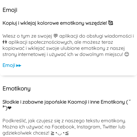
Emoji
Kopiuj i wklejaj kolorowe emotikony wszędzie! 🥰
Wiesz o tym ze swojej 💬 aplikacji do obsługi wiadomości i
👫 aplikacji społecznościowych, ale możesz teraz
kopiować i wklejać swoje ulubione emotikony z naszej
strony internetowej i używać ich w dowolnym miejscu! 😊
Emoji ▸▸
Emotikony
Słodkie i zabawne japońskie Kaomoji i inne Emotikony ( ˘
³˘)❤
Podkreślić, jak czujesz się z naszego tekstu emotikony.
Można ich używać na Facebook, Instagram, Twitter lub
gdziekolwiek chcesz! ≧◔◡◔≦