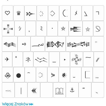
♡
♛
ﾒ
𒁍
ｼ
ﾐ
･
✮
𒋲
𒍫
⛥
؄
➺
𒈝
𒁃
𒈙
ネ
✈
‣
𒈱
𒅒
⋟
𒊲
𒊹
𒀭
⚓
￨
𒌍
𓎖
𓉳
Więcej Znaków ▸▸