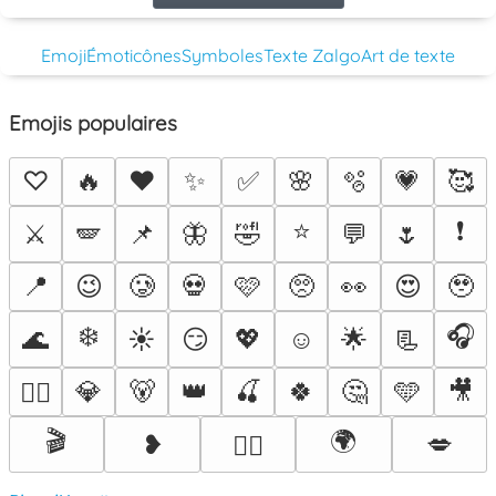
Emoji
Émoticônes
Symboles
Texte Zalgo
Art de texte
Emojis populaires
♡
🔥
❤️
✨
✅
🌸
🫧
💗
🥰
⭐
❗
⚔️
🪽
📌
🦋
🤣
💬
🌷
📍
😉
🥲
💀
🩷
🥺
👀
😍
🥹
❄️
🎧
🌊
☀️
😏
💖
☺️
🌟
📃
💎
🐻
👑
🍒
🍀
🤔
🩵
🎥
❤️‍🔥
🎬
🌍
❥
💋
🐦‍🔥