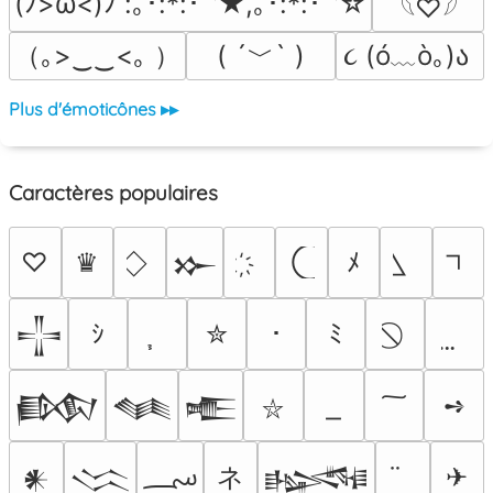
(ﾉ>ω<)ﾉ :｡･:*:･ﾟ’★,｡･:*:･ﾟ’☆
𓆩♡𓆪
（｡>‿‿<｡ ）
( ´﹀` )
૮ (ó﹏ò｡)ა 
Plus d'émoticônes ▸▸
Caractères populaires
♡
♛
ﾒ
𒁍
ｼ
✮
･
ﾐ
𒋲
➺
𒁃
𒈝
𒍫
⛥
؄
ネ
✈
𒀭
𒈱
𒈙