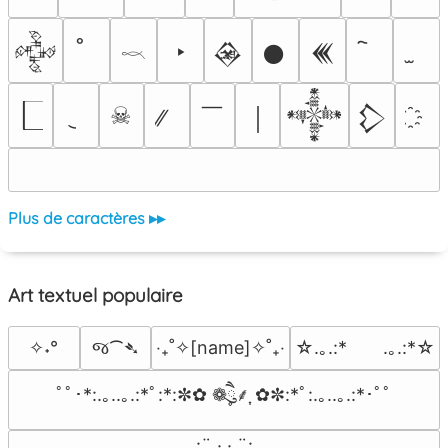
‣
𒅒
𒊲
𒊹
𒌍
𓎖
￣
☠
￨
𒀱
𒁷
Plus de caractères ▸▸
Art textuel populaire
જ⁀➴
✧˖°
‎‧₊˚✧[name]✧˚₊‧
☆.｡.:*　　.｡.:*☆
ﾟﾟ･*:.｡..｡.:*ﾟ:*:✼✿ ❁ཻུ۪۪⸙͎ ✿✼:*ﾟ:.｡..｡.:*･ﾟﾟ
⠀:¨ ·.· ¨:⠀
