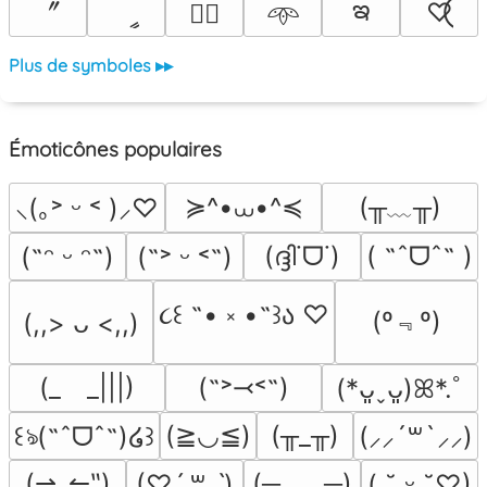
ఇ
〞
ީ
♡⃝
♡⃕
𖥸
Plus de symboles ▸▸
Émoticônes populaires
≽^•⩊•^≼
(╥﹏╥)
⸜(｡˃ ᵕ ˂ )⸝♡
(ദ്ദി˙ᗜ˙)
( ˶ˆᗜˆ˵ )
(˶ᵔ ᵕ ᵔ˶)
(˶˃ ᵕ ˂˶)
૮꒰ ˶• ༝ •˶꒱ა ♡
(º﹃º)
(,,> ᴗ <,,)
(_　_|||)
(˶˃⤙˂˶)
(*ᴗ͈ˬᴗ͈)ꕤ*.ﾟ
(≧◡≦)
(╥_╥)
꒰ঌ(˶ˆᗜˆ˵)໒꒱
(⸝⸝´꒳`⸝⸝)
(⇀‸↼‶)
(─‿‿─)
(♡ˊ͈ ꒳ ˋ͈)
( ˘͈ ᵕ ˘͈♡)