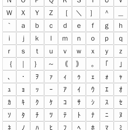
Ｗ
Ｘ
Ｙ
Ｚ
［
＼
］
＾
＿
｀
ａ
ｂ
ｃ
ｄ
ｅ
ｆ
ｇ
ｈ
ｉ
ｊ
ｋ
ｌ
ｍ
ｎ
ｏ
ｐ
ｑ
ｒ
ｓ
ｔ
ｕ
ｖ
ｗ
ｘ
ｙ
ｚ
｛
｜
｝
～
｟
｠
｡
｢
｣
､
･
ｦ
ｧ
ｨ
ｩ
ｪ
ｫ
ｬ
ｭ
ｮ
ｯ
ｰ
ｱ
ｲ
ｳ
ｴ
ｵ
ｶ
ｷ
ｸ
ｹ
ｺ
ｻ
ｼ
ｽ
ｾ
ｿ
ﾀ
ﾁ
ﾂ
ﾃ
ﾄ
ﾅ
ﾆ
ﾇ
ﾈ
ﾉ
ﾊ
ﾋ
ﾌ
ﾍ
ﾎ
ﾏ
ﾐ