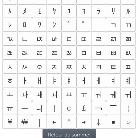
ﾑ
ﾒ
ﾓ
ﾔ
ﾕ
ﾖ
ﾗ
ﾘ
ﾙ
ﾚ
ﾛ
ﾜ
ﾝ
ﾞ
ﾟ
ﾠ
ﾡ
ﾢ
ﾣ
ﾤ
ﾥ
ﾦ
ﾧ
ﾨ
ﾩ
ﾪ
ﾫ
ﾬ
ﾭ
ﾮ
ﾯ
ﾰ
ﾱ
ﾲ
ﾳ
ﾴ
ﾵ
ﾶ
ﾷ
ﾸ
ﾹ
ﾺ
ﾻ
ﾼ
ﾽ
ﾾ
ￂ
ￃ
ￄ
ￅ
ￆ
ￇ
ￊ
ￋ
ￌ
ￍ
ￎ
ￏ
ￒ
ￓ
ￔ
ￕ
ￖ
￠
￡
￢
￣
￤
ￗ
ￚ
ￛ
ￜ
￥
￦
￨
￩
￪
￫
￬
￭
￮
Retour au sommet