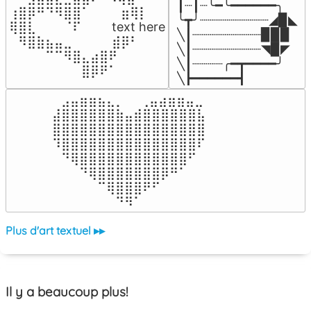
┃┈┃┈╰━╰━━━━━━╮

⢰⣿⡿⠛⠙⠻⣿⣿⠁⠀⠀ ⠀⣶⢿⡇

╰┳╯┈┈┈┈┈┈┈┈┈◢▉◣

⢿⣿⣇⠀⠀⠀⠈⠏⠀⠀⠀ text here

╲┃┈┈┈┈┈┈┈┈┈▉▉▉

⠀⠻⣿⣷⣦⣤⣀⠀⠀⠀ ⠀⣾⡿⠃⠀

╲┃┈┈┈┈┈┈┈┈┈◥▉◤

⠀⠀⠀⠀⠉⠉⠻⣿⣄⣴⣿⠟⠀⠀⠀

╲┃┈┈┈┈╭━┳━━━━╯

⠀⠀⠀⠀⠀⠀⠀⠀⣿⡿⠟⠁⠀⠀⠀
╲┣━━━━━━┫﻿
⠀⣠⣤⣶⣶⣦⣄⡀  ⠀⢀⣤⣴⣶⣶⣤⣀⠀

⣼⣿⣿⣿⣿⣿⣿⣷⣤⣾⣿⣿⣿⣿⣿⣿⣧

⣿⣿⣿⣿⣿⣿⣿⣿⣿⣿⣿⣿⣿⣿⣿⣿⣿

⠹⣿⣿⣿⣿⣿⣿⣿⣿⣿⣿⣿⣿⣿⣿⣿⠏

⠀⠙⢿⣿⣿⣿⣿⣿⣿⣿⣿⣿⣿⣿⣿⠋⠀

⠀⠀⠀⠙⢿⣿⣿⣿⣿⣿⣿⣿⡿⠛⠁⠀⠀

⠀⠀⠀⠀⠀⠉⢿⣿⣿⣿⠟⠋⠀⠀⠀⠀⠀

⠀⠀⠀⠀⠀⠀⠀⠙⠻⠁⠀⠀⠀⠀⠀⠀⠀⠀⠀⠀⠀⠀⠀
Plus d'art textuel ▸▸
Il y a beaucoup plus!