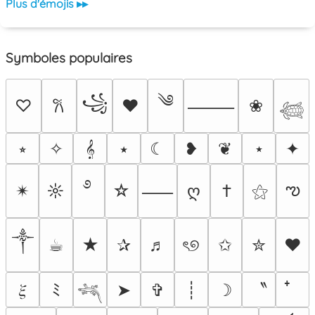
Plus d'émojis ▸▸
Symboles populaires
༄
꧁
♡
♥
❀
𐙚
⸻
𓆉
⭒
✧
𝄞
⭑
☾
❥
❦
⋆
✦
࿔
ఌ
✴︎
☼
☆
ღ
†
⚝
⸺
༒︎
☕︎
★
✰
♬
ৎ୭
✩
✮
❤
〝
𝜉
ﾐ
➤
✞
┊
☽
𓆈