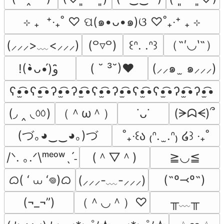
⊹ ₊  ⁺‧₊˚ ♡ ପ(๑•ᴗ•๑)ଓ ♡˚₊‧⁺ ₊ ⊹
（˶′◡‵˶）
(⸝⸝⸝>﹏<⸝⸝⸝)
(꒪▿꒪)
꒰ᐢ. .ᐢ꒱
( ˘ ³˘)♥
(⸝⸝๑  ̫ ๑⸝⸝⸝)
!(•̀ᴗ•́)و ̑̑
ʕ•̫͡•ʕ•̫͡•ʔ•̫͡•ʔ•̫͡•ʕ•̫͡•ʔ•̫͡•ʕ•̫͡•ʕ•̫͡•ʔ•̫͡•ʔ•̫͡•
(◞ ‸ ◟ㆀ)
（＾ω＾）
(ᗒᗣᗕ)՞
˙ᴗ˙
(づ｡◕‿‿◕｡)づ
˚₊‧꒰ა ₍ᐢ.  ̫.ᐢ₎ ໒꒱ ‧₊˚
(＾▽＾)
/ᐠ. ｡.ᐟ\ᵐᵉᵒʷˎˊ˗
≧◡≦
ᜊ( ‘ ⩊ ‘𖦹)ᜊ
(˶º⤙º˶)
(⸝⸝⸝-﹏-⸝⸝⸝)
（＾◡＾）♡
╥﹏╥
(¬_¬”)