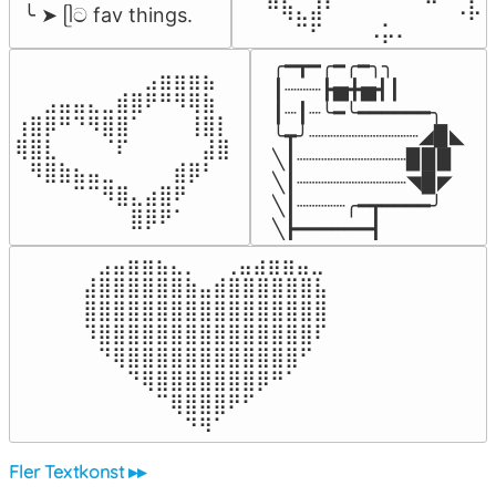
⠀⠀⠛⢷⣄⣼⠃⠀⠀⠀⠀⠀⠀⠉⠀⠠⡧

╰ ➤ ᥫට fav things.
⠀⠀⠀⠀⠉⠋⠀⠀⠀⠠⡥⠄⠀⠀⠀⠀⠀
╭━┳━╭━╭━╮╮

⠀⠀⠀⠀⠀⠀⠀⠀⠀⣠⣶⣶⣶⣦⠀⠀

┃┈┈┈┣▅╋▅┫┃

⠀⠀⣠⣤⣤⣄⣀⣾⣿⠟⠛⠻⢿⣷⠀

┃┈┃┈╰━╰━━━━━━╮

⢰⣿⡿⠛⠙⠻⣿⣿⠁⠀⠀⠀⢸⣿⡇

╰┳╯┈┈┈┈┈┈┈┈┈◢▉◣

⢿⣿⣇⠀⠀⠀⠈⠏⠀⠀⠀⠀⠀⣼⣿⠀

╲┃┈┈┈┈┈┈┈┈┈▉▉▉

⠀⠻⣿⣷⣦⣤⣀⠀⠀⠀⠀⣾⡿⠃⠀

╲┃┈┈┈┈┈┈┈┈┈◥▉◤

⠀⠀⠀⠀⠉⠉⠻⣿⣄⣴⣿⠟⠀⠀⠀

╲┃┈┈┈┈╭━┳━━━━╯

⠀⠀⠀⠀⠀⠀⠀⠀⣿⡿⠟⠁⠀⠀⠀⠀
╲┣━━━━━━┫﻿
⠀⣠⣤⣶⣶⣦⣄⡀  ⠀⢀⣤⣴⣶⣶⣤⣀⠀

⣼⣿⣿⣿⣿⣿⣿⣷⣤⣾⣿⣿⣿⣿⣿⣿⣧

⣿⣿⣿⣿⣿⣿⣿⣿⣿⣿⣿⣿⣿⣿⣿⣿⣿

⠹⣿⣿⣿⣿⣿⣿⣿⣿⣿⣿⣿⣿⣿⣿⣿⠏

⠀⠙⢿⣿⣿⣿⣿⣿⣿⣿⣿⣿⣿⣿⣿⠋⠀

⠀⠀⠀⠙⢿⣿⣿⣿⣿⣿⣿⣿⡿⠛⠁⠀⠀

⠀⠀⠀⠀⠀⠉⢿⣿⣿⣿⠟⠋⠀⠀⠀⠀⠀

⠀⠀⠀⠀⠀⠀⠀⠙⠻⠁⠀⠀⠀⠀⠀⠀⠀⠀⠀⠀⠀⠀⠀
Fler Textkonst ▸▸