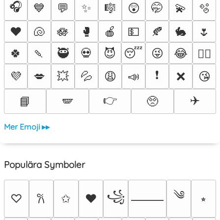
🎧
💙
💬
✨
🎼
😲
🤭
💫
🫧
♥️
🐚
🪷
🥊
🍎
💵
🍂
🐇
🌷
🍀
🍡
🥷
💀
😈
😴
😜
😂
❤️‍🔥
❗
💜
💋
💥
💦
😩
📣
❌
😘
👉
✈️
📘
🪽
🥺
Mer Emoji ▸▸
Populära Symboler
༄
꧁
♡
✩
♥
⭒
𐙚
⸻