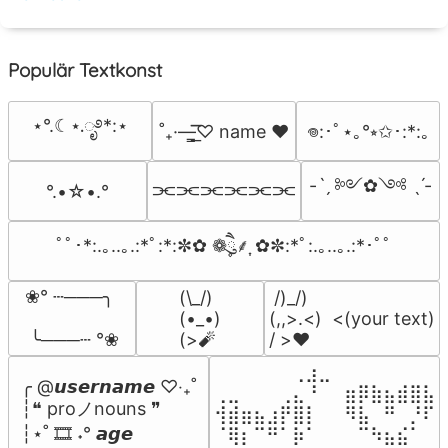
Populär Textkonst
⋆°.☾⋆.ೃ࿔*:⋆
˚₊·—̳͟͞͞♡ name ♥️
𖦹:･ﾟ⋆｡°⭒✩･:*:｡
-ˋˏ ༻✿༺ ˎˊ-
⫘⫘⫘⫘⫘⫘
°.•☆•.°
ﾟﾟ･*:.｡..｡.:*ﾟ:*:✼✿ ❁ཻུ۪۪⸙͎ ✿✼:*ﾟ:.｡..｡.:*･ﾟﾟ
❀° ┄───╮

(\_/)

 /)_/)

(•_•)

(,,>.<)  <(your text)

 ╰───┄ °❀
(>🧨
/ >❤️
⠀⠀⠀⠀⠀⠀⢀⣰⣀⠀⠀⠀⠀⠀⠀⠀⠀

╭ @𝙪𝙨𝙚𝙧𝙣𝙖𝙢𝙚 ♡‧₊˚

⢀⣀⠀⠀⠀⢀⣄⠘⠀⠀⣶⡿⣷⣦⣾⣿⣧

┆❝ proノnouns ❞

⢺⣾⣶⣦⣰⡟⣿⡇⠀⠀⠻⣧⠀⠛⠀⡘⠏

┆⋆˚ 🎞️ ˖° 𝙖𝙜𝙚

⠈⢿⡆⠉⠛⠁⡷⠁⠀⠀⠀⠉⠳⣦⣮⠁⠀
