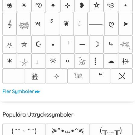
ఌ
❀
✴︎
✦
⊹
❥
☆
ৎ୭
⋆
࿔
ఇ
𝄞
❦
☾
ღ
➤
⸺
𓆉
「
✮
☪
⭑
─
☽
⤷
⛧
𓆈
」
✶
☼
⡇
☁
ᚐ҉ᚐ
⸰
𓇼
𓃠
〤
⟡
❝
🈡
𓆙
Fler Symboler ▸▸
Populära Uttryckssymboler
≽^•⩊•^≼
(╥﹏╥)
(˶ᵔ ᵕ ᵔ˶)