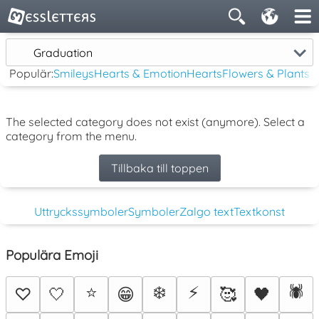
Graduation
Populär:
Smileys
Hearts & Emotion
Hearts
Flowers & Plants
The selected category does not exist (anymore). Select a
category from the menu.
Tillbaka till toppen
Uttryckssymboler
Symboler
Zalgo text
Textkonst
Populära Emoji
⭐
❄️
⚡
🕷️
♡
🤍
😁
🥰
🖤