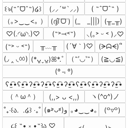
( ˶ˆᗜˆ˵ )
꒰ঌ(˶ˆᗜˆ˵)໒꒱
(⸝⸝´꒳`⸝⸝)
（｡>‿‿<｡ ）
(ദ്ദി˙ᗜ˙)
(_　_|||)
(╥_╥)
♡(.◜ω◝.)♡
(˶˃⤙˂˶)
⸜(｡˃ ᵕ ˂ )⸝♡
╥﹏╥
(´∀｀)♡
(ᗒᗣᗕ)՞
(˶˃ ᵕ ˂˶)
(◞ ‸ ◟ㆀ)
（˶′◡‵˶）
(≧◡≦)
(*ᴗ͈ˬᴗ͈)ꕤ*.ﾟ
(º﹃º)
ʕ•̫͡•ʕ•̫͡•ʔ•̫͡•ʔ•̫͡•ʕ•̫͡•ʔ•̫͡•ʕ•̫͡•ʕ•̫͡•ʔ•̫͡•ʔ•̫͡•
（＾ω＾）
ヽ(^o^)ノ
(,,> ᴗ <,,)
(๑˃̵ᴗ˂̵)و
｡◕‿‿◕｡
˚₊‧꒰ა.  .໒꒱ ‧₊˚
(꒪▿꒪)
૮꒰ ˶• ༝ •˶꒱ა ♡
<(．＿．)>