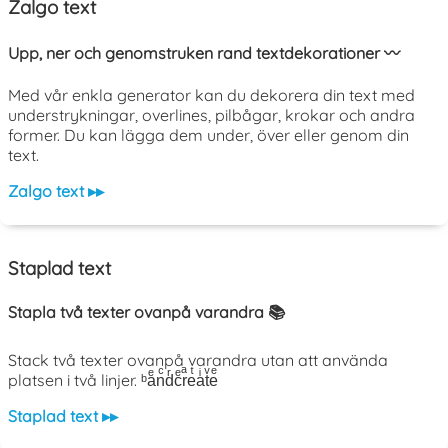
Zalgo text
Upp, ner och genomstruken rand textdekorationer 〰️
Med vår enkla generator kan du dekorera din text med
understrykningar, overlines, pilbågar, krokar och andra
former. Du kan lägga dem under, över eller genom din
text.
Zalgo text ▸▸
Staplad text
Stapla två texter ovanpå varandra 📚
Stack två texter ovanpå varandra utan att använda
platsen i två linjer. ᵇaͤnͨdͬcͤrͣeͭaͥtͮeͤ
Staplad text ▸▸