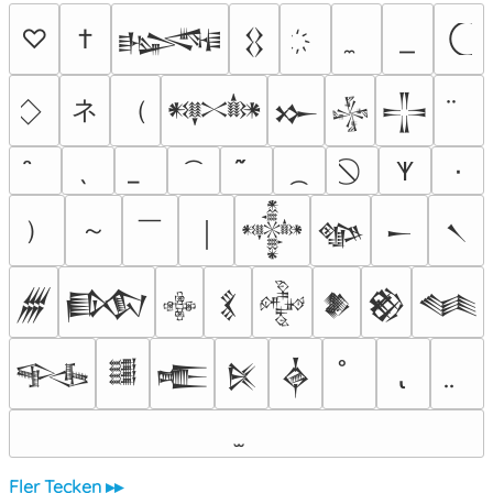
♡
†
𒈙
𒌐
ネ
（
𒀰
𒁍
𒈔
𒋲
٠
𐊵
）
～
￣
￨
𒀱
𒀲
𒀸
𒀹
𒁂
𒁃
𒂭
𒃽
𒅒
𒆎
𒆙
𒈝
𒊎
𒌃
𒍫
𒍮
𒎓
Fler Tecken ▸▸