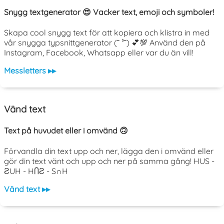
Snygg textgenerator 😍 Vacker text, emoji och symboler!
Skapa cool snygg text för att kopiera och klistra in med
vår snygga typsnittgenerator (˘ ³˘) 💕💯 Använd den på
Instagram, Facebook, Whatsapp eller var du än vill!
Messletters ▸▸
Vänd text
Text på huvudet eller i omvänd 🙃
Förvandla din text upp och ner, lägga den i omvänd eller
gör din text vänt och upp och ner på samma gång! HUS -
ƧUH - HႶƧ - S∩H
Vänd text ▸▸