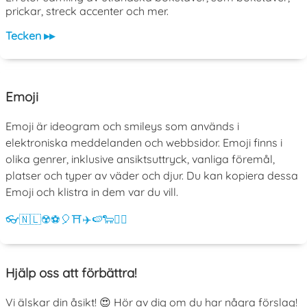
prickar, streck accenter och mer.
Tecken ▸▸
Emoji
Emoji är ideogram och smileys som används i
elektroniska meddelanden och webbsidor. Emoji finns i
olika genrer, inklusive ansiktsuttryck, vanliga föremål,
platser och typer av väder och djur. Du kan kopiera dessa
Emoji och klistra in dem var du vill.
👓
🇳🇱
☢️
⚽
🎈
⛩️
✈️
🍉
🐑
💁‍♀️
Hjälp oss att förbättra!
Vi älskar din åsikt! 😍 Hör av dig om du har några förslag!