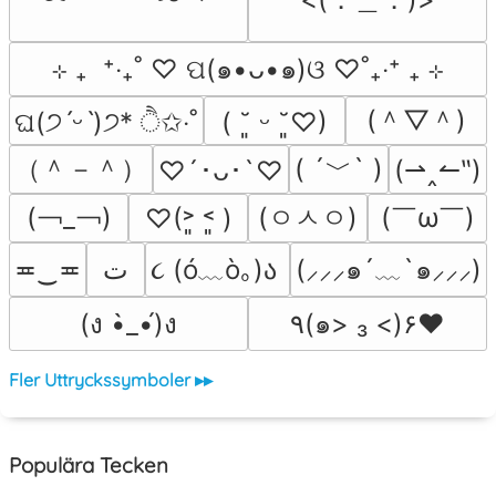
⊹ ₊  ⁺‧₊˚ ♡ ପ(๑•ᴗ•๑)ଓ ♡˚₊‧⁺ ₊ ⊹
(＾▽＾)
ଘ(੭ˊᵕˋ)੭* ੈ✩‧˚
( ˘͈ ᵕ ˘͈♡)
（＾－＾）
( ´﹀` )
(⇀‸↼‶)
♡´･ᴗ･`♡
(￢_￢)
(ㅇㅅㅇ)
(￣ω￣﻿)
♡(˃͈ ˂͈ )
૮ (ó﹏ò｡)ა 
≖‿≖
ﺕ
(⸝⸝⸝๑´﹏`๑⸝⸝⸝)
(ง •̀_•́)ง
٩(๑> ₃ <)۶♥
Fler Uttryckssymboler ▸▸
Populära Tecken