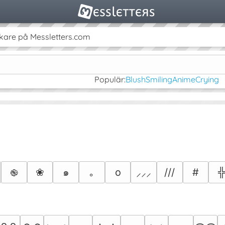
kare på Messletters.com
Populär:
Blush
Smiling
Anime
Crying
❀
๑
｡
o
///
#
֎
⸝⸝⸝
꧆ ꧆