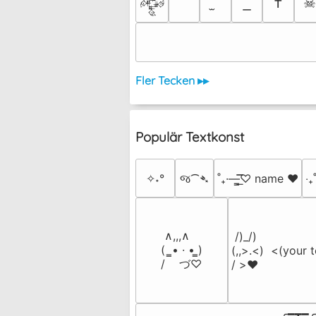
†
𒅒
Fler Tecken ▸▸
Populär Textkonst
✧˖°
જ⁀➴
˚₊·—̳͟͞͞♡ name ♥️
‎‧
 ∧,,,∧

 /)_/)

(  ̳• · • ̳)

(,,>.<)  <(your t
/    づ♡
/ >❤️
╭━┳━╭