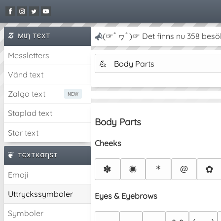
мιη тєxт
(☞ﾟヮﾟ)☞ Det finns nu 358 besö
Messletters
💪
Body Parts
Vänd text
Zalgo text
Staplad text
Body Parts
Stor text
Cheeks
тєxткσηѕт
＠
✽
✺
*
✿
Emoji
Uttryckssymboler
Eyes & Eyebrows
Symboler