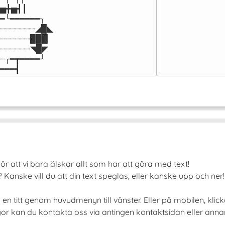
▅╋▅┫┃

━╰━━━━━━╮

┈┈┈┈┈┈┈◢▉◣

┈┈┈┈┈┈▉▉▉

┈┈┈┈┈┈◥▉◤

┈╭━┳━━━━╯

━━━┫﻿
ör att vi bara älskar allt som har att göra med text!
Kanske vill du att din text speglas, eller kanske upp och ne
 en titt genom huvudmenyn till vänster. Eller på mobilen, kli
or kan du kontakta oss via antingen kontaktsidan eller annars