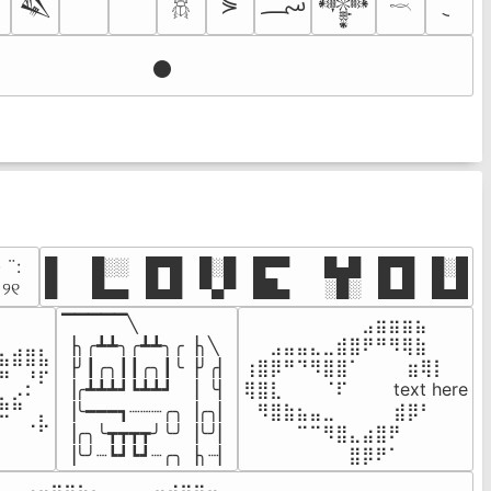
؄
⋟

𒈑
𒀱
𓆣
𓎖
𒊹
· ¨:⠀

█  █░░ █▀█ █░█ █▀▀  █▄█ █▀█ █░█

. ୨୧⠀
█  █▄▄ █▄█ ▀▄▀ ██▄  ░█░ █▄█ █▄█
▔▔▔▔▔╲

⠀⠀⠀⠀⠀⠀⠀⠀⠀⣠⣶⣶⣶⣦⠀⠀

⠀⠀⠀⠀

▕╮╭┻┻╮╭┻┻╮╭▕╮╲

⠀⠀⣠⣤⣤⣄⣀⣾⣿⠟⠛⠻⢿⣷⠀

⣦⣾⣿⣧

▕╯┃╭╮┃┃╭╮┃╰▕╯╭▏

⢰⣿⡿⠛⠙⠻⣿⣿⠁⠀⠀ ⠀⣶⢿⡇

⠛⠀⡘⠏

▕╭┻┻┻┛┗┻┻┛  ▕  ╰▏

⢿⣿⣇⠀⠀⠀⠈⠏⠀⠀⠀ text here

⣦⣮⠁⠀

▕╰━━━┓┈┈┈╭╮▕╭╮▏

⠀⠻⣿⣷⣦⣤⣀⠀⠀⠀ ⠀⣾⡿⠃⠀

⠉⠀⠠⡧

▕╭╮╰┳┳┳┳╯╰╯▕╰╯▏

⠀⠀⠀⠀⠉⠉⠻⣿⣄⣴⣿⠟⠀⠀⠀

⠀⠀⠀⠀
▕╰╯┈┗┛┗┛┈╭╮▕╮┈▏
⠀⠀⠀⠀⠀⠀⠀⠀⣿⡿⠟⠁⠀⠀⠀
⠀⣠⣤⣶⣶⣦⣄⡀  ⠀⢀⣤⣴⣶⣶⣤⣀⠀
