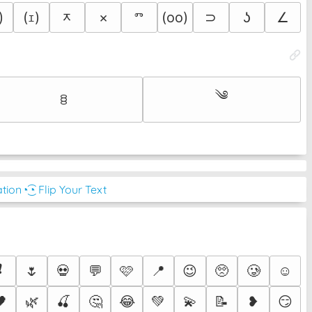
ᆽ
)
(ｪ)
×
ⱅ
(oo)
⊃
ʖ
∠
༄
ꊞ
ation
◔͜͡◔ Flip Your Text
❗
🌷
💀
💬
🩷
📍
😉
🥺
🥲
☺️
🖤
🌿
🍒
🤔
😂
💚
💫
📝
❥
😏