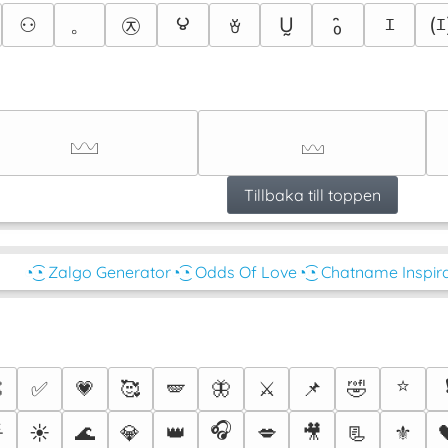
౪
。
㉨
⚇
Ṵ
₀̑
ｴ
(ｴ
ꈊ
𓈉
𓈊
Tillbaka till toppen
◔͜͡◔ Zalgo Generator
◔͜͡◔ Odds Of Love
◔͜͡◔ Chatname Inspir
⭐

✅
💗
🥰
🪽
🦋
⚔️
📌
🤣
🎧

☀️
🌊
💎
👑
💋
🎥
📃
⚜️