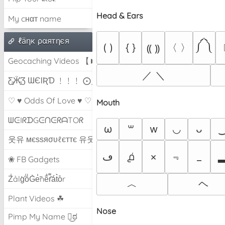
Head & Ears
My cнαт name
ℓäηк ραятηєя
༼ ༽
〈 〉
( )
{ }
⸨ ⸩
Geocaching Videos 【►】
／ ＼
Ƹ̵̡Ӝ̵̨̄Ʒ ƜЄƖƦƊ ﹗﹗﹗ ⨀_⨀
♡ ♥ Odds Of Love ♥ ♡
Mouth
ᗯᕮIᖇᗪGᕮᑎᕮᖇᗩTOᖇ
ω
w
◡
꒳
ᴗ
웃유 мєѕѕяσυℓєттє 유웃
﹃
ڡ
൧͑
×
_
❀ FB Gadgets
Z̾ảlg̀͐oͧG̀e̒̃nȅ̐r͌̑á͑t͛o̊r
︿
ヘ
Plant Videos ☘
Nose
Pimp My Name ಠ͜ಠ