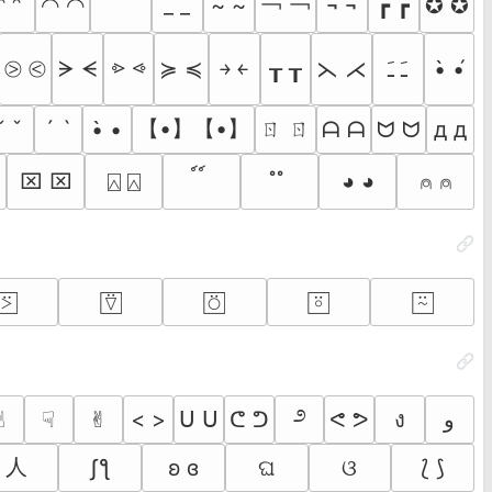
￣ ￣
￢ ￢
◠ ◠
_ _
~ ~
¬ ¬
┏ ┏
✪ ✪
ᵔ ᵔ
⩺ ⩹
⧁ ⧀
ᗒ ᗕ
≽ ≼
┰ ┰
⋋ ⋌
ﹷ ﹷ
•̀ •́
￫ ￩
【•】【•】
ㄖ ㄖ
ˇ ˇ
´ `
•̀ •
ᗩ ᗩ
ᗢ ᗢ
д д
⌧︎ ⌧︎
⍓︎ ⍓︎
์ ์
ํ ํ
◕ ◕
⍝ ⍝
⍩⃞
⍢⃞
⍥⃞
⍤⃞
⍨⃞
೨
︎
☟︎
✌︎
< >
ᑌ ᑌ
ᕦ ᕤ
ᕙ ᕗ
ง
و
人
ʃƪ
ʚ ɞ
ଘ
ଓ
⟅ ⟆