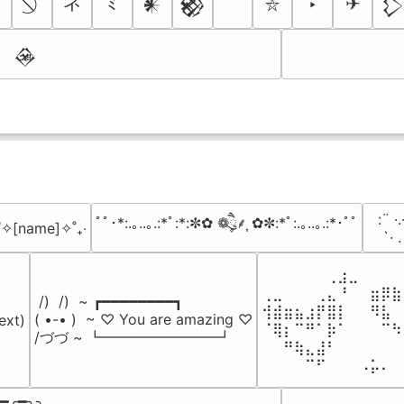
ネ
☠
ﾐ
‣
✈
𒀭
𒆙

⛥
𒊲
⠀:¨ ·.
ﾟﾟ･*:.｡..｡.:*ﾟ:*:✼✿ ❁ཻུ۪۪⸙͎ ✿✼:*ﾟ:.｡..｡.:*･ﾟﾟ
₊˚✧[name]✧˚₊‧
⠀ `· 
⠀⠀⠀⠀⠀⠀⢀⣰⣀⠀⠀⠀⠀
⢀⣀⠀⠀⠀⢀⣄⠘⠀⠀⣶⡿⣷
 /)  /)  ~ ┏━━━━━━━━┓

⢺⣾⣶⣦⣰⡟⣿⡇⠀⠀⠻⣧⠀
( •-• )  ~ ♡ You are amazing ♡

ext)

⠈⢿⡆⠉⠛⠁⡷⠁⠀⠀⠀⠉⠳
/づづ ~ ┗━━━━━━━━┛
⠀⠀⠛⢷⣄⣼⠃⠀⠀⠀⠀⠀⠀
⠀⠀⠀⠀⠉⠋⠀⠀⠀⠠⡥⠄⠀
━╭━╮╮
