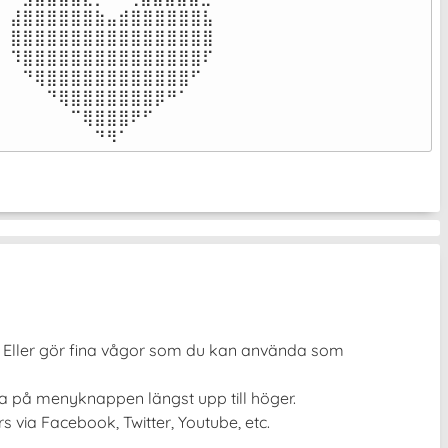
⣼⣿⣿⣿⣿⣿⣿⣷⣤⣾⣿⣿⣿⣿⣿⣿⣧

⣿⣿⣿⣿⣿⣿⣿⣿⣿⣿⣿⣿⣿⣿⣿⣿⣿

⠹⣿⣿⣿⣿⣿⣿⣿⣿⣿⣿⣿⣿⣿⣿⣿⠏

⠀⠙⢿⣿⣿⣿⣿⣿⣿⣿⣿⣿⣿⣿⣿⠋⠀

⠀⠀⠀⠙⢿⣿⣿⣿⣿⣿⣿⣿⡿⠛⠁⠀⠀

⠀⠀⠀⠀⠀⠉⢿⣿⣿⣿⠟⠋⠀⠀⠀⠀⠀

⠀⠀⠀⠀⠀⠀⠀⠙⠻⠁⠀⠀⠀⠀⠀⠀⠀⠀⠀⠀⠀⠀⠀
r! Eller gör fina vågor som du kan använda som
cka på menyknappen längst upp till höger.
 via Facebook, Twitter, Youtube, etc.