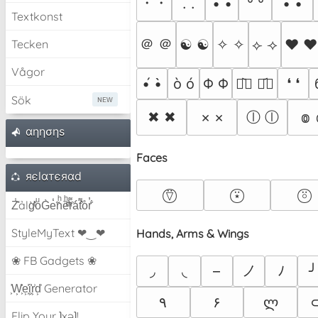
・・
. .
• •
° °
´• •`
Textkonst
＠ ＠
☯ ☯
✧ ✧
⟣ ⟢
♥ ♥
Tecken
Vågor
•́ •̀
ò ó
Φ Φ
❛ ❛
ꏿ᷅॓ ꏿ᷄॔
Sök
ⓛ ⓛ
✖ ✖
× ×
៙ 
αηησηѕ
Faces
яєlαтєяαd
⍢⃝
⍣⃝
⍤⃝
Z̾̽ảlg̀͐ͭ̽oͧG̀e̒̃nͪȅͪͫ̏̐r͌̑á͑t͌̑͛o̊r̓̐
StyleMyText ❤‿❤
Hands, Arms & Wings
❀ FB Gadgets ❀
ノ
◞
◟
–
ﾉ
╯
͕͗W͕͕͗͗e͕͕͗͗i͕͕͗͗r͕͗d͕͗ Generator
٩
۶
ლ
Flip Your ʇxəʇ!