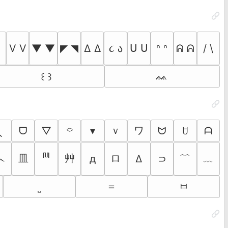
V V
▼ ▼
◤ ◥
Δ Δ
૮ ა
ᑌ ᑌ
ᐢ ᐢ
ᕱ ᕱ
/ \
៱
ᨐ
꒰ ꒱
ｖ
ワ
‸
ᗜ
▽
⌔
▾
ᗢ
ᗩ
ꇴ
ྊ
皿
艸
ロ
﹌
﹏
෴
д
Δ
⊃
＝
ㅂ
˽