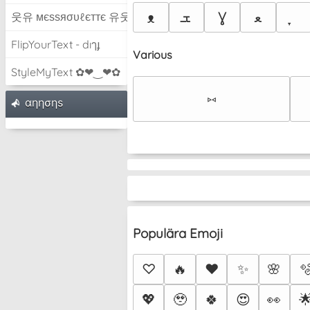
ܫ
Ɣ
ﻌ
ᴥ
웃유 мєѕѕяσυℓєттє 유웃
FlipYourText - dıๅɟ
Various
StyleMyText ✿❤‿❤✿
⑅
αηησηѕ
Populära Emoji
♡
🔥
❤️
✨
🌸

💖
🥹
🍀
😍
👀
