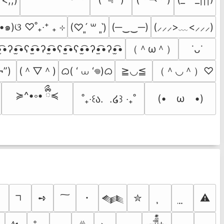
•๑)ଓ ♡˚₊‧⁺ ₊ ⊹
(─‿‿─)
(⸝⸝⸝>﹏<⸝⸝⸝)
(♡ˊ͈ ꒳ ˋ͈)
（＾ω＾）
̫͡•ʔ•̫͡•ʕ•̫͡•ʔ•̫͡•ʕ•̫͡•ʕ•̫͡•ʔ•̫͡•ʔ•̫͡•
˙ᴗ˙
(＾▽＾)
ᜊ( ‘ ⩊ ‘𖦹)ᜊ
（＾◡＾）♡
¬”)
≧◡≦
≽^•༚• ྀིྀ≼
(•　ω　•)
˚₊‧꒰ა.  .໒꒱ ‧₊˚
ｼ
➺
･
✮
⚠
𒈝