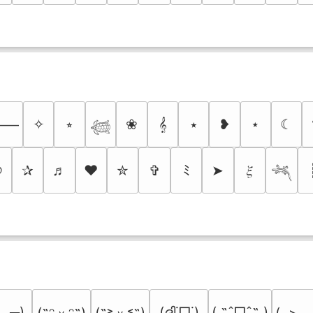
✧
⭒
❀
𝄞
⭑
❥
⋆
☾
⸻
𓆉
୭
✰
♬
❤
✮
✞
ﾐ
➤
𝜉
𓆈
﹏╥)
(ദ്ദി˙ᗜ˙)
( ˶ˆᗜˆ˵ )
(˶ᵔ ᵕ ᵔ˶)
(˶˃ ᵕ ˂˶)
(,,> ᴗ