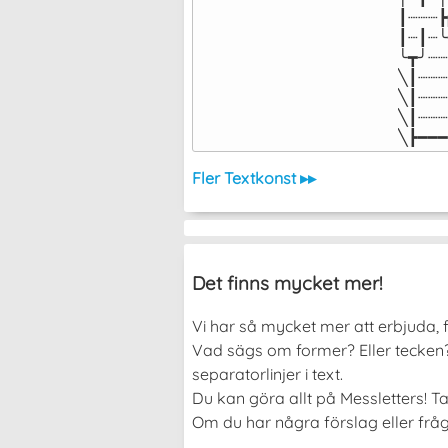
┃┈┈┈┣
┃┈┃┈╰
╰┳╯┈┈
╲┃┈┈┈
╲┃┈┈┈
╲┃┈┈┈
╲┣━━━
Fler Textkonst ▸▸
Det finns mycket mer!
Vi har så mycket mer att erbjuda, f
Vad sägs om former? Eller tecken? 
separatorlinjer i text.
Du kan göra allt på Messletters! Ta
Om du har några förslag eller fråg