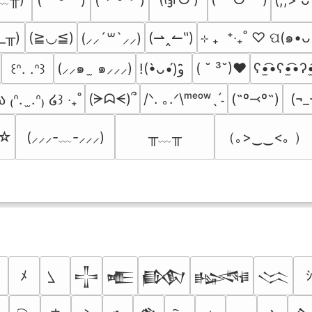
_╥)
(≧◡≦)
(⇀‸↼‶)
⊹ ₊  ⁺‧₊˚ ♡ ପ(๑•ᴗ
(⸝⸝´꒳`⸝⸝)
(⸝⸝๑  ̫ ๑⸝⸝⸝)
( ˘ ³˘)♥
ʕ•̫͡•ʕ•̫͡•ʔ•
꒰ᐢ. .ᐢ꒱
!(•̀ᴗ•́)و ̑̑
(ᗒᗣᗕ)՞
/ᐠ. ｡.ᐟ\ᵐᵉᵒʷˎˊ˗
(˶º⤙º˶)
(¬_
ა ₍ᐢ.  ̫.ᐢ₎ ໒꒱ ‧₊˚
╥﹏╥
（｡>‿‿<｡ ）
’☆
(⸝⸝⸝-﹏-⸝⸝⸝)
ﾒ
𒋲
𒍫
𒁃
𒈙
𒈱