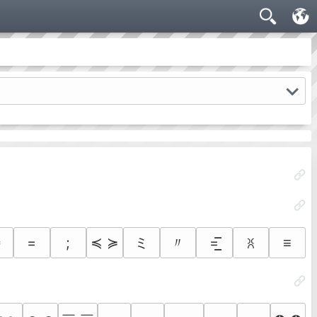
ミ
〃
╬
=
;
≼ ≽
=͟͟͞͞
≡
ꐦ