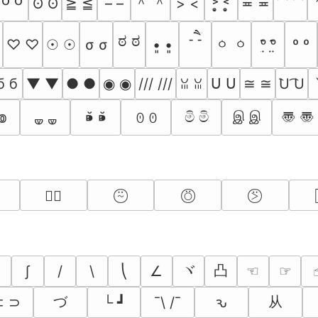
＾ ＾
ʘ ʘ
≧ ≦
– –
> <
˃̣̣̥ ˂̣̣̥
≖ ≖
⁀ ⁀
-ཻ -ཻ
ಠ ಠ
ㆁ ㆁ
♡ ♡
☉ ☉
σ σ
•͈ •͈
ᵒ̤̑ ᵒ̤̑
º º
б б
▼ ▼
● ●
◉ ◉
/// ///
ᑌ ᑌ
≅ ≅
͡U ͡U
ꈍ ꈍ
〠 〠
⁍̴̆ ⁍̴̆
මි මි
இ இ
៙
ꏿ ꏿ
🝦 🝦
⍨⃝
⍥⃝
⍩⃝
∵⃝
ヾ
凸
∫
/
\
⎝
∠
☜︎
☞︎
☝
づ
从
⊂ ⊃
└ ┛
¯\ /¯
ԅ