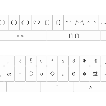
〔 〕
＾ ＾
⦗ ⦘
❨ ❩
ʕ ʔ
[ ]
⟮ ⟯
^ ^
/ᐠ ᐟ\
៱ 
⍝ ⍝
ʃƪ ʃƪ
‿
દ
³
з
3
❥
⊰
꒰
ꏁ
〇
益
▂
ᔕ
ｰ
o
◇
｡
Θ
Ⱉ
⋏
ꞈ
ᵔ