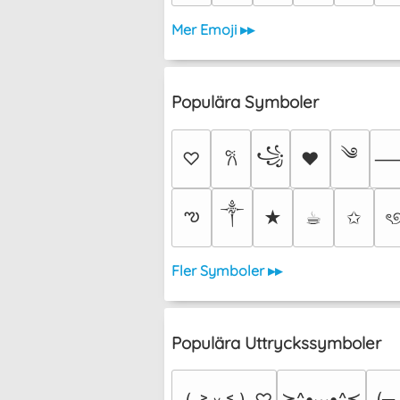
Mer Emoji ▸▸
Populära Symboler
༄
꧁
♡
♥
𐙚
༒︎
ఌ
★
☕︎
✩
ৎ
Fler Symboler ▸▸
Populära Uttryckssymboler
≽^•⩊•^≼
(╥
⸜(｡˃ ᵕ ˂ )⸝♡