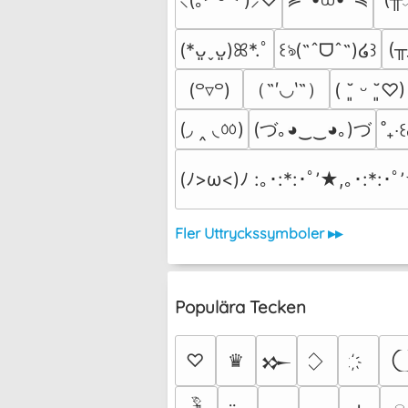
(╥
(*ᴗ͈ˬᴗ͈)ꕤ*.ﾟ
꒰ঌ(˶ˆᗜˆ˵)໒꒱
（˶′◡‵˶）
(꒪▿꒪)
( ˘͈ ᵕ ˘͈♡)
(◞ ‸ ◟ㆀ)
(づ｡◕‿‿◕｡)づ
˚₊‧꒰
(ﾉ>ω<)ﾉ :｡･:*:･ﾟ’★,｡･:*:･ﾟ
Fler Uttryckssymboler ▸▸
Populära Tecken
♡
♛
𒁍