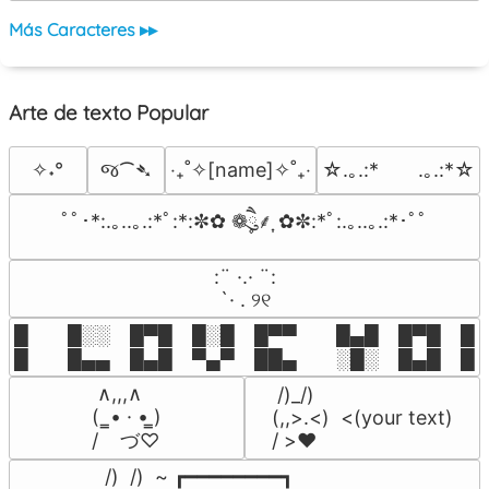
Más Caracteres ▸▸
Arte de texto Popular
જ⁀➴
✧˖°
‎‧₊˚✧[name]✧˚₊‧
☆.｡.:*　　.｡.:*☆
ﾟﾟ･*:.｡..｡.:*ﾟ:*:✼✿ ❁ཻུ۪۪⸙͎ ✿✼:*ﾟ:.｡..｡.:*･ﾟﾟ
⠀:¨ ·.· ¨:⠀

⠀ `· . ୨୧⠀
█  █░░ █▀█ █░█ █▀▀  █▄█ █▀█ █░█
█  █▄▄ █▄█ ▀▄▀ ██▄  ░█░ █▄█ █▄
 ∧,,,∧

 /)_/)

(  ̳• · • ̳)

(,,>.<)  <(your text)

/    づ♡
/ >❤️
 /)  /)  ~ ┏━━━━━━━━┓
