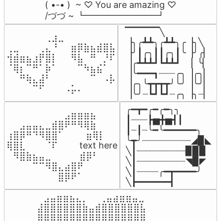
( •-• )  ~ ♡ You are amazing ♡

/づづ ~ ┗━━━━━━━━┛
▔▔▔▔▔╲

⠀⠀⠀⠀⠀⠀⢀⣰⣀⠀⠀⠀⠀⠀⠀⠀⠀

▕╮╭┻┻╮╭┻┻╮╭▕╮╲

⢀⣀⠀⠀⠀⢀⣄⠘⠀⠀⣶⡿⣷⣦⣾⣿⣧

▕╯┃╭╮┃┃╭╮┃╰▕╯╭▏

⢺⣾⣶⣦⣰⡟⣿⡇⠀⠀⠻⣧⠀⠛⠀⡘⠏

▕╭┻┻┻┛┗┻┻┛  ▕  ╰▏

⠈⢿⡆⠉⠛⠁⡷⠁⠀⠀⠀⠉⠳⣦⣮⠁⠀

▕╰━━━┓┈┈┈╭╮▕╭╮▏

⠀⠀⠛⢷⣄⣼⠃⠀⠀⠀⠀⠀⠀⠉⠀⠠⡧

▕╭╮╰┳┳┳┳╯╰╯▕╰╯▏

⠀⠀⠀⠀⠉⠋⠀⠀⠀⠠⡥⠄⠀⠀⠀⠀⠀
▕╰╯┈┗┛┗┛┈╭╮▕╮┈▏
╭━┳━╭━╭━╮╮

⠀⠀⠀⠀⠀⠀⠀⠀⠀⣠⣶⣶⣶⣦⠀⠀

┃┈┈┈┣▅╋▅┫┃

⠀⠀⣠⣤⣤⣄⣀⣾⣿⠟⠛⠻⢿⣷⠀

┃┈┃┈╰━╰━━━━━━╮

⢰⣿⡿⠛⠙⠻⣿⣿⠁⠀⠀ ⠀⣶⢿⡇

╰┳╯┈┈┈┈┈┈┈┈┈◢▉◣

⢿⣿⣇⠀⠀⠀⠈⠏⠀⠀⠀ text here

╲┃┈┈┈┈┈┈┈┈┈▉▉▉

⠀⠻⣿⣷⣦⣤⣀⠀⠀⠀ ⠀⣾⡿⠃⠀

╲┃┈┈┈┈┈┈┈┈┈◥▉◤

⠀⠀⠀⠀⠉⠉⠻⣿⣄⣴⣿⠟⠀⠀⠀

╲┃┈┈┈┈╭━┳━━━━╯

⠀⠀⠀⠀⠀⠀⠀⠀⣿⡿⠟⠁⠀⠀⠀
╲┣━━━━━━┫﻿
⠀⣠⣤⣶⣶⣦⣄⡀  ⠀⢀⣤⣴⣶⣶⣤⣀⠀

⣼⣿⣿⣿⣿⣿⣿⣷⣤⣾⣿⣿⣿⣿⣿⣿⣧

⣿⣿⣿⣿⣿⣿⣿⣿⣿⣿⣿⣿⣿⣿⣿⣿⣿
