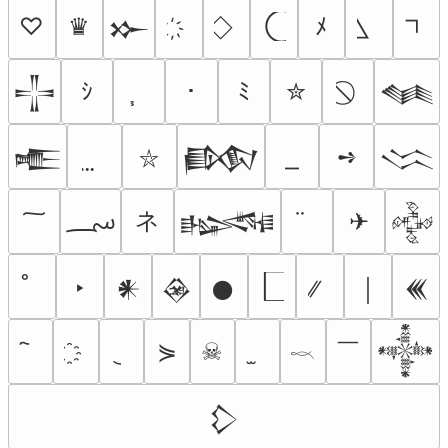
♡
♛
ﾒ
𒁍
ｼ
･
ﾐ
✮
𒋲
𒈝
➺
𒍫
𒁃
𒈱
⛥
؄
ネ
✈
𒈙
𒅒
‣
𒀭
𒊲
𒊹
￨
𒌍
￣
⋟
☠
𒀱
𓎖
𒁷