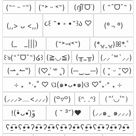
(ദ്ദി˙ᗜ˙)
( ˶ˆᗜˆ˵ )
(˶ᵔ ᵕ ᵔ˶)
(˶˃ ᵕ ˂˶)
૮꒰ ˶• ༝ •˶꒱ა ♡
(º﹃º)
(,,> ᴗ <,,)
(_　_|||)
(˶˃⤙˂˶)
(*ᴗ͈ˬᴗ͈)ꕤ*.ﾟ
(≧◡≦)
(╥_╥)
꒰ঌ(˶ˆᗜˆ˵)໒꒱
(⸝⸝´꒳`⸝⸝)
(⇀‸↼‶)
(─‿‿─)
(♡ˊ͈ ꒳ ˋ͈)
( ˘͈ ᵕ ˘͈♡)
⊹ ₊  ⁺‧₊˚ ♡ ପ(๑•ᴗ•๑)ଓ ♡˚₊‧⁺ ₊ ⊹
（˶′◡‵˶）
(⸝⸝⸝>﹏<⸝⸝⸝)
(꒪▿꒪)
꒰ᐢ. .ᐢ꒱
( ˘ ³˘)♥
(⸝⸝๑  ̫ ๑⸝⸝⸝)
!(•̀ᴗ•́)و ̑̑
ʕ•̫͡•ʕ•̫͡•ʔ•̫͡•ʔ•̫͡•ʕ•̫͡•ʔ•̫͡•ʕ•̫͡•ʕ•̫͡•ʔ•̫͡•ʔ•̫͡•