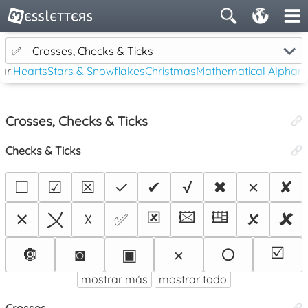
✅
Crosses, Checks & Ticks
ar:
Hearts
Stars & Snowflakes
Christmas
Mathematical Alphan
Crosses, Checks & Ticks
Checks & Ticks
☐
☑
☒
✓
✔
√
✖
✗
✘
🗷
🖾
🖽
🗴
🗶
〤
✕
☓
✅
☑️
🔘
◙
▣
×
○
mostrar más
mostrar todo
Crosses