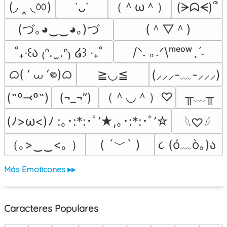
(◞ ‸ ◟ㆀ)
（＾ω＾）
(ᗒᗣᗕ)՞
˙ᴗ˙
(づ｡◕‿‿◕｡)づ
(＾▽＾)
/ᐠ. ｡.ᐟ\ᵐᵉᵒʷˎˊ˗
˚₊‧꒰ა ₍ᐢ.  ̫.ᐢ₎ ໒꒱ ‧₊˚
ᜊ( ‘ ⩊ ‘𖦹)ᜊ
≧◡≦
(⸝⸝⸝-﹏-⸝⸝⸝)
（＾◡＾）♡
╥﹏╥
(˶º⤙º˶)
(¬_¬”)
(ﾉ>ω<)ﾉ :｡･:*:･ﾟ’★,｡･:*:･ﾟ’☆
𓆩♡𓆪
（｡>‿‿<｡ ）
( ´﹀` )
૮ (ó﹏ò｡)ა 
Más Emoticones ▸▸
Caracteres Populares