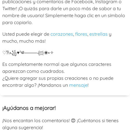
publicaciones y comentarios de Facebook, Instagram o
Twitter! ¡O quizás para darle un poco más de sabor a tu
nombre de usuario! Simplemente haga clic en un símbolo
para copiarlo.
Usted puede elegir de
corazones
,
flores
,
estrellas
y
mucho, mucho más!
♡
𐙚
꧁
♥
༄
⸻
𓆉
❀
⭒
✧
Es completamente normal que algunos caracteres
aparezcan como cuadrados.
¿Quiere agregar sus propias creaciones o no puede
encontrar algo? ¡Mandanos un
mensaje
!
¡Ayúdanos a mejorar!
¡Nos encantan los comentarios! 😍 ¡Cuéntanos si tienes
alguna sugerencia!