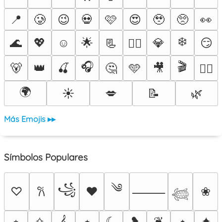
📍
🥲
😉
💀
🩷
😍
🥹
🥺
👀
❄️
🌊
💖
☺️
🌟
📃
💎
😏
❤️‍🔥
🎧
🎬
🐻
👑
🍒
🤔
🩵
🎥
🐦‍🔥
🌍
☀️
💋
📝
🌿
Más Emojis ▸▸
Símbolos Populares
༄
꧁
♡
♥
❀
𐙚
⸻
𓆉
⭒
✧
𝄞
⭑
☾
❥
❦
⋆
✦