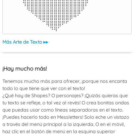
⠹⣿⣿⣿⣿⣿⣿⣿⣿⣿⣿⣿⣿⣿⣿⣿⠏

⠀⠙⢿⣿⣿⣿⣿⣿⣿⣿⣿⣿⣿⣿⣿⠋⠀

⠀⠀⠀⠙⢿⣿⣿⣿⣿⣿⣿⣿⡿⠛⠁⠀⠀

⠀⠀⠀⠀⠀⠉⢿⣿⣿⣿⠟⠋⠀⠀⠀⠀⠀

⠀⠀⠀⠀⠀⠀⠀⠙⠻⠁⠀⠀⠀⠀⠀⠀⠀⠀⠀⠀⠀⠀⠀
Más Arte de Texto ▸▸
¡Hay mucho más!
Tenemos mucho más para ofrecer, ¡porque nos encanta
todo lo que tiene que ver con el texto!
¿Qué hay de Shapes? O personajes? ¡Quizás quieras que
tu texto se refleje, o tal vez al revés! O crea bonitas ondas
que puedas usar como líneas separadoras en el texto.
¡Puedes hacerlo todo en Messletters! Solo eche un vistazo
a través del menú principal a la izquierda. O en el móvil,
haz clic en el botón de menú en la esquina superior