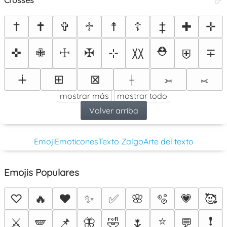
†
✝
✞
♱
☨
☦
‡
✚
✛
⛑
✜
✙
☩
✠
⊹
∓
〷
⛨
∔
⊞
⊠
⟊
⟕
⟖
mostrar más
mostrar todo
Volver arriba
Emoji
Emoticones
Texto Zalgo
Arte del texto
Emojis Populares
♡
🔥
❤️
✨
✅
🌸
🫧
💗
🥰
⭐
❗
⚔️
🪽
📌
🦋
🤣
🌷
💬