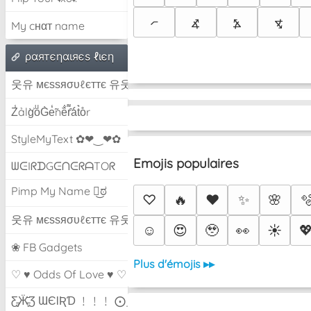
⦧
⦨
⦩
⦪
My cнαт name
ραятєηαιяєѕ ℓιєη
웃유 мєѕѕяσυℓєттє 유웃
Z̾ảlg̀͐oͧG̀e̒̃nȅ̐r͌̑á͑t͛o̊r
StyleMyText ✿❤‿❤✿
Emojis populaires
ᗯᕮIᖇᗪGᕮᑎᕮᖇᗩTOᖇ
Pimp My Name ಠ͜ಠ
♡
🔥
❤️
✨
🌸

웃유 мєѕѕяσυℓєттє 유웃
☺️
😍
🥹
👀
☀️

❀ FB Gadgets
Plus d'émojis ▸▸
♡ ♥ Odds Of Love ♥ ♡
Ƹ̵̡Ӝ̵̨̄Ʒ ƜЄƖƦƊ ﹗﹗﹗ ⨀_⨀