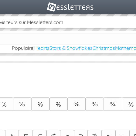
isiteurs sur Messletters.com
Populaire:
Hearts
Stars & Snowflakes
Christmas
Mathemat
⅛
⅚
⅜
¾
⅙
⅔
⅖
⅗