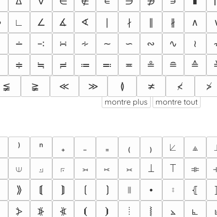
∅
∆
∇
∈
∉
∊
∋
∌
∍
∎
∞
∟
∠
∡
∢
∣
∤
∥
∦
∧
∷
∸
∹
∺
∻
∼
∽
∾
∿
≀
≐
≑
≒
≓
≔
≕
≖
≗
≘
≙
≨
≩
≪
≫
≬
≭
≮
≯
montre plus
montre tout
⁾
ⁿ
₊
₋
₌
₍
₎
⟀
⟁
⟒
⟓
⟔
⟕
⟖
⟗
⟘
⟙
⟚
⟫
⟬
⟭
⟮
⟯
⦀
⦁
⦂
⦃
⦓
⦔
⦕
⦖
⦚
⦜
⦗
⦘
⦙
⦛