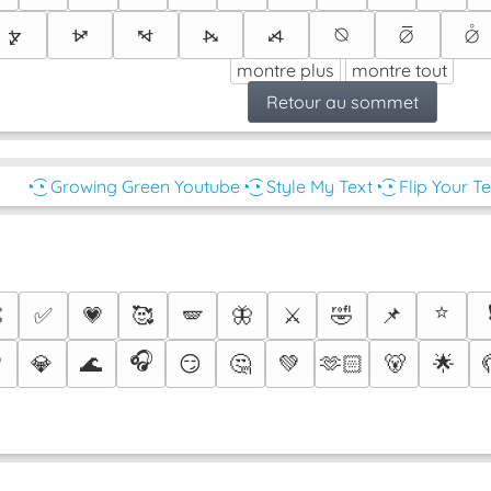
⦫
⦬
⦭
⦮
⦯
⦰
⦱
⦲
montre plus
montre tout
Retour au sommet
◔͜͡◔ Growing Green Youtube
◔͜͡◔ Style My Text
◔͜͡◔ Flip Your T
⭐

✅
💗
🥰
🪽
🦋
⚔️
🤣
📌
🎧

💎
🌊
😏
🤔
💚
🫶🏻
🐻
🌟