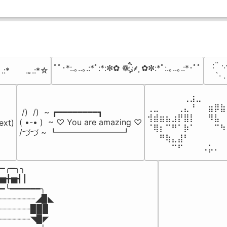
⠀:¨ ·.
ﾟﾟ･*:.｡..｡.:*ﾟ:*:✼✿ ❁ཻུ۪۪⸙͎ ✿✼:*ﾟ:.｡..｡.:*･ﾟﾟ
｡.:*　　.｡.:*☆
⠀ `· 
⠀⠀⠀⠀⠀⠀⢀⣰⣀⠀⠀⠀⠀
⢀⣀⠀⠀⠀⢀⣄⠘⠀⠀⣶⡿⣷
 /)  /)  ~ ┏━━━━━━━━┓

⢺⣾⣶⣦⣰⡟⣿⡇⠀⠀⠻⣧⠀
( •-• )  ~ ♡ You are amazing ♡

ext)

⠈⢿⡆⠉⠛⠁⡷⠁⠀⠀⠀⠉⠳
/づづ ~ ┗━━━━━━━━┛
⠀⠀⠛⢷⣄⣼⠃⠀⠀⠀⠀⠀⠀
⠀⠀⠀⠀⠉⠋⠀⠀⠀⠠⡥⠄⠀
━╭━╮╮

▅╋▅┫┃

━╰━━━━━━╮

┈┈┈┈┈┈┈◢▉◣

┈┈┈┈┈┈▉▉▉

┈┈┈┈┈┈◥▉◤
