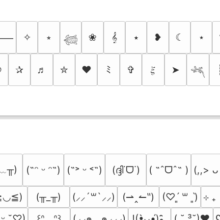
✧
⭒
❀
𝄞
⭑
❥
☾
⋆
⸻
𓆉
୭
✰
♬
✮
❤
ﾐ
✞
𝜉
➤
𓆈
﹏╥)
(ദ്ദി˙ᗜ˙)
( ˶ˆᗜˆ˵ )
(˶ᵔ ᵕ ᵔ˶)
(˶˃ ᵕ ˂˶)
(,,> ᴗ
≧◡≦)
(╥_╥)
(⇀‸↼‶)
⊹ ₊
(⸝⸝´꒳`⸝⸝)
(♡ˊ͈ ꒳ ˋ͈)
(⸝⸝๑  ̫ ๑⸝⸝⸝)
( ˘ ³˘)♥
ʕ
͈ ᵕ ˘͈♡)
꒰ᐢ. .ᐢ꒱
!(•̀ᴗ•́)و ̑̑