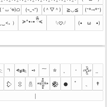
 ‘ ⩊ ‘𖦹)ᜊ
(＾▽＾)
(¬_¬”)
≧◡≦
(˶º⤙º˶)
≽^•༚• ྀིྀ≼
‿‿<｡ ）
(•　ω　•)
𓆩♡𓆪
➺
✮
･

𒈝
𒅒
✝
𒁷
𒌐
𒀱
𒆙
𒊹
𓆣
￨