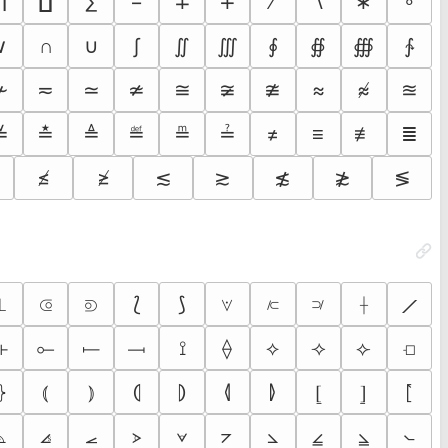
∏
∐
∑
−
∓
∔
∕
∖
∗
∘
∨
∩
∪
∫
∬
∭
∮
∯
∰
∱
≁
≂
≃
≄
≅
≆
≇
≈
≉
≊
≚
≛
≜
≝
≞
≟
≠
≡
≢
≣
≰
≱
≲
≳
≴
≵
≶
⟋
⟂
⟃
⟄
⟅
⟆
⟇
⟈
⟉
⟊
⟛
⟜
⟝
⟞
⟟
⟠
⟡
⟢
⟣
⟤
⦉
⦊
⦍
⦄
⦅
⦆
⦇
⦈
⦋
⦌
⦟
⦦
⦝
⦞
⦠
⦡
⦢
⦣
⦤
⦥