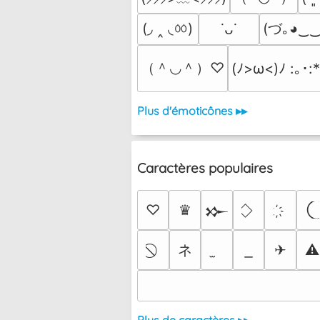
(◞ ‸ ◟ㆀ)
(づ｡◕‿‿
˙ᴗ˙
（＾◡＾）♡
(ﾉ>ω<)ﾉ :｡･:
Plus d'émoticônes ▸▸
Caractères populaires
♡
♛
𒁍
ネ
✈
⚠