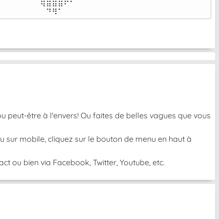
⠀⠀⠀⠀⠀⠉⢿⣿⣿⣿⠟⠋⠀⠀⠀⠀⠀

⠀⠀⠀⠀⠀⠀⠀⠙⠻⠁⠀⠀⠀⠀⠀⠀⠀⠀⠀⠀⠀⠀⠀
u peut-être à l'envers! Ou faites de belles vagues que vous
 Ou sur mobile, cliquez sur le bouton de menu en haut à
t ou bien via Facebook, Twitter, Youtube, etc.