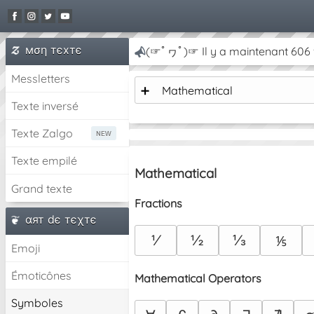
мση тєxтє
(☞ﾟヮﾟ)☞ Il y a maintenant 606 v
Messletters
➕
Mathematical
Texte inversé
Texte Zalgo
Texte empilé
Mathematical
Grand texte
Fractions
αят dє тєχтє
⅟
½
⅓
⅕
Emoji
Émoticônes
Mathematical Operators
Symboles