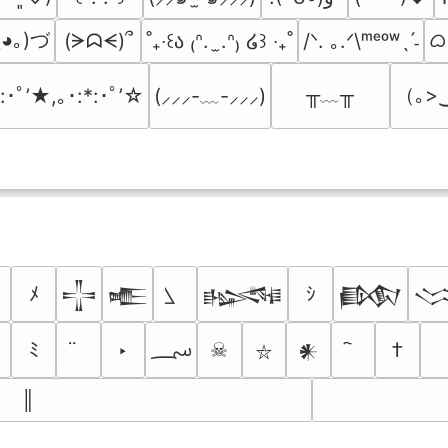
◕｡)づ
ᜊ(
(ᗒᗣᗕ)՞
/ᐠ. ｡.ᐟ\ᵐᵉᵒʷˎˊ˗
˚₊‧꒰ა ₍ᐢ.  ̫.ᐢ₎ ໒꒱ ‧₊˚
╥﹏╥
（｡>
*:･ﾟ’★,｡･:*:･ﾟ’☆
(⸝⸝⸝-﹏-⸝⸝⸝)
ﾒ
ｼ
𒋲
𒍫
𒈙
𒁃

؄
ﾐ
‣
☠
†
𒀭
⛥
║