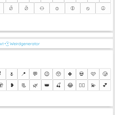
⦳
⦴
⦵
⦶
⦷
⦸
⦹
ext
◔͜͡◔ Weirdgenerator
❗
🌷
📍
💬
😉
🥺
🍀
💀
🩷
🥲
🫣
❥
📃
🌿
👑
🍒
😂
💫
💕
❤️‍🔥