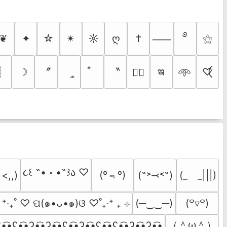
࿔
❦
✦
☆
✴︎
☼
ღ
†
⚝
⸺
ఇ
〞
〝
┊
☽
ީ
♡⃝
♡⃕
𖥸
૮꒰ ˶• ༝ •˶꒱ა ♡
(º﹃º)
(˶˃⤙˂˶)
(_　_|||)
 <,,)
  ⁺‧₊˚ ♡ ପ(๑•ᴗ•๑)ଓ ♡˚₊‧⁺ ₊ ⊹
(─‿‿─)
(꒪▿꒪)
（＾ω＾）
•̫͡•ʕ•̫͡•ʔ•̫͡•ʔ•̫͡•ʕ•̫͡•ʔ•̫͡•ʕ•̫͡•ʕ•̫͡•ʔ•̫͡•ʔ•̫͡•