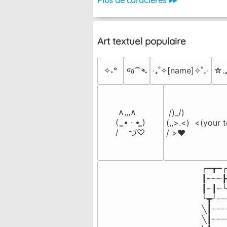
Plus de caractères ▸▸
Art textuel populaire
✧˖°
જ⁀➴
‎‧₊˚✧[name]✧˚₊‧
☆.
 ∧,,,∧

 /)_/)

(  ̳• · • ̳)

(,,>.<)  <(your t
/    づ♡
/ >❤️
╭━┳━╭
┃┈┈┈┣
┃┈┃┈╰
╰┳╯┈┈
╲┃┈┈┈
╲┃┈┈┈