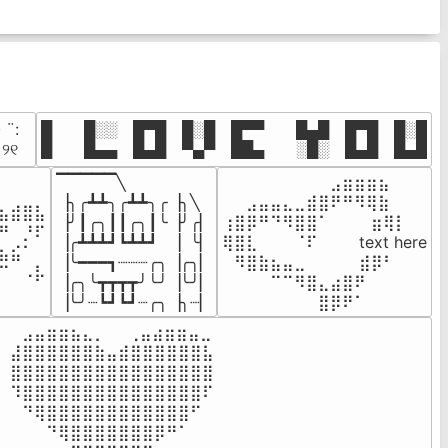
· ¨:⠀

█  █░░ █▀█ █░█ █▀▀  █▄█ █▀█ █░█

. ୨୧⠀
█  █▄▄ █▄█ ▀▄▀ ██▄  ░█░ █▄█ █▄█
▔▔▔▔▔╲

⠀⠀⠀⠀⠀⠀⠀⠀⠀⣠⣶⣶⣶⣦⠀⠀

⠀⠀⠀⠀

▕╮╭┻┻╮╭┻┻╮╭▕╮╲

⠀⠀⣠⣤⣤⣄⣀⣾⣿⠟⠛⠻⢿⣷⠀

⣦⣾⣿⣧

▕╯┃╭╮┃┃╭╮┃╰▕╯╭▏

⢰⣿⡿⠛⠙⠻⣿⣿⠁⠀⠀ ⠀⣶⢿⡇

⠛⠀⡘⠏

▕╭┻┻┻┛┗┻┻┛  ▕  ╰▏

⢿⣿⣇⠀⠀⠀⠈⠏⠀⠀⠀ text here

⣦⣮⠁⠀

▕╰━━━┓┈┈┈╭╮▕╭╮▏

⠀⠻⣿⣷⣦⣤⣀⠀⠀⠀ ⠀⣾⡿⠃⠀

⠉⠀⠠⡧

▕╭╮╰┳┳┳┳╯╰╯▕╰╯▏

⠀⠀⠀⠀⠉⠉⠻⣿⣄⣴⣿⠟⠀⠀⠀

⠀⠀⠀⠀
▕╰╯┈┗┛┗┛┈╭╮▕╮┈▏
⠀⠀⠀⠀⠀⠀⠀⠀⣿⡿⠟⠁⠀⠀⠀
⠀⣠⣤⣶⣶⣦⣄⡀  ⠀⢀⣤⣴⣶⣶⣤⣀⠀

⣼⣿⣿⣿⣿⣿⣿⣷⣤⣾⣿⣿⣿⣿⣿⣿⣧

⣿⣿⣿⣿⣿⣿⣿⣿⣿⣿⣿⣿⣿⣿⣿⣿⣿

⠹⣿⣿⣿⣿⣿⣿⣿⣿⣿⣿⣿⣿⣿⣿⣿⠏

⠀⠙⢿⣿⣿⣿⣿⣿⣿⣿⣿⣿⣿⣿⣿⠋⠀

⠀⠀⠀⠙⢿⣿⣿⣿⣿⣿⣿⣿⡿⠛⠁⠀⠀
