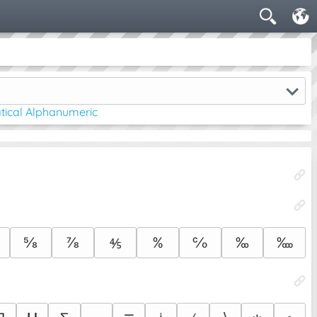
ical Alphanumeric
⅝
⅞
%
℅
‰
‱
⅘