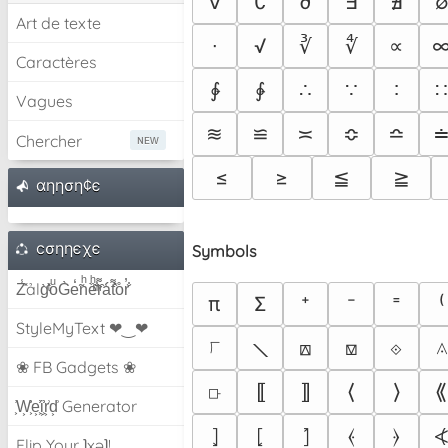
∀
∁
∂
∃
∄
Art de texte
∙
√
∛
∜
∝
Caractères
∲
∳
∴
∵
∶
Vagues
≋
≌
≍
≎
≏
Chercher
≤
≥
≦
≧
αηηση¢є
cσηηєχє
Symbols
Z̾̽ảlg̀͐ͭ̽oͧG̀e̒̃nͪȅͪͫ̏̐r͌̑á͑t͌̑͛o̊r̓̐
π
Σ
⁺
⁻
⁼
⁽
StyleMyText ❤‿❤
⟍
⟌
⟎
⟏
⟐
⟑
❀ FB Gadgets ❀
⟥
⟦
⟧
⟨
⟩
⟪
͕͗W͕͕͗͗e͕͕͗͗i͕͕͗͗r͕͗d͕͗ Generator
⦎
⦏
⦐
⦑
⦒
Flip Your ʇxəʇ!