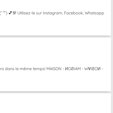
 (˘ ³˘) 💕💯 Utilisez-le sur Instagram, Facebook, Whatsapp
l'envers dans le même temps! MAISON - ИOƧIAM - W∀IƧOИ -