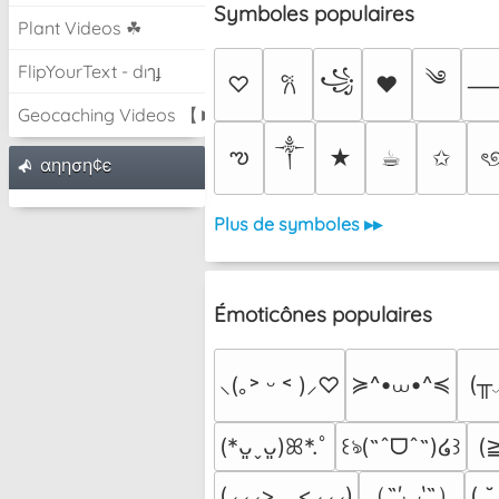
Symboles populaires
Plant Videos ☘
FlipYourText - dıๅɟ
༄
꧁
♡
♥
𐙚
Geocaching Videos 【►】
༒︎
ఌ
★
☕︎
✩
ৎ
αηηση¢є
Plus de symboles ▸▸
Émoticônes populaires
≽^•⩊•^≼
(╥
⸜(｡˃ ᵕ ˂ )⸝♡
(
(*ᴗ͈ˬᴗ͈)ꕤ*.ﾟ
꒰ঌ(˶ˆᗜˆ˵)໒꒱
（˶′◡‵˶）
(⸝⸝⸝>﹏<⸝⸝⸝)
( ˘