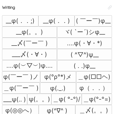
Writing
__φ(．．;)
__φ(．．)
( ￣ー￣)φ__
__φ(。。)
ヾ( `ー´)シφ__
__〆(￣ー￣ )
....φ(・∀・*)
___〆(・∀・)
( ^▽^)ψ__
....φ(︶▽︶)φ....
( . .)φ__
φ(￣ー￣ )ノ
φ(°ρ°*)メ
＿φ(□□ヘ)
＿φ(￣ー￣ )
φ（．．）
φ(._.)
ψ(。。)
＿φ( °-°)/
＿φ(°-°=)
___ψ(‥ )
φ(◎◎へ）
＿〆(。。)
φ(^∇^ )