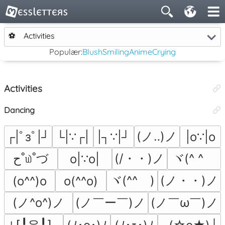
⚽
Activities
Populær:
Blush
Smiling
Anime
Crying
Activities
Dancing
(ノ‥)ノ
┌|ﾟзﾟ|┘
└|∵┌|
|┐∵|┘
|o∵|o
ح˚௰˚づ
(/・・)ノ
ヾ(^ ^ゞ
o|∵o|
ヾ(^^ゞ)
(ノ・・)ノ
(o^^)o
o(^^o)
(ノ^o^)ノ
(ノ￣ー￣)ノ
(ノ￣ω￣)ノ
⌎⌈╹우╹⌉⌍