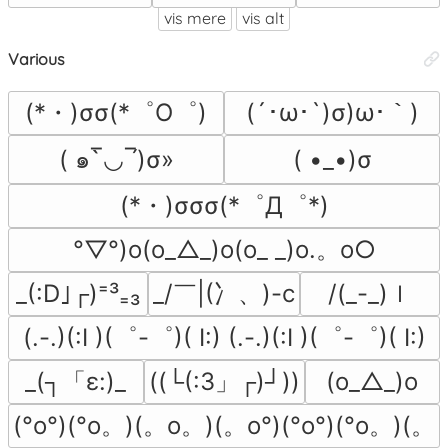
vis mere
vis alt
Various
(*・)σσ(*゜O゜)
(´･ω･`)σ)ω･｀)
( ๑‾̀◡‾́)σ»
( •_•)σ
(*・)σσσ(*゜Д゜*)
°▽°)o(o_△_)o(o_ _)o.。o○
_/￣|(冫、)-c
/(_-_)ｌ
_(:D｣┌)⁼³₌₃
(.-.)(:I )(゜-゜)( I:) (.-.)(:I )(゜-゜)( I:)
_(┐「ε:)_
((└(:3」┌)┘))
(o_△_)o
(°o°)(°o。)(。o。)(。o°)(°o°)(°o。)(。