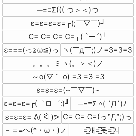
─=≡Σ((( つ＞＜)つ
ε=ε=ε=ε=┌(;￣▽￣)┘
C= C= C= C=┌( `ー´)┘
ε===(っ≧ω≦)っ
ヽ(￣д￣;)ノ=3=3=3
。。。ミヽ(。＞＜)ノ
～o(▽｀ o) =3 =3 =3
ε=ε=ε=(~￣▽￣)~
ε=ε=ε=┏(゜ロ゜;)┛
─=≡Σ ﾍ( ´Д`)ﾉ
C= C= C=(っ°Д°;)っ
ε=ε=ε= ᕕ( ᐛ )ᕗ
－＝≡ヘ(*・ω・)ノ
=͟͟͞͞개=͟͟͞͞웃=͟͟͞͞겨