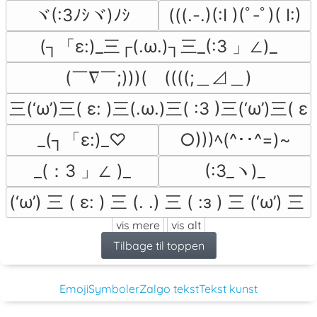
ヾ(:3ﾉｼヾ)ﾉｼ
(((.-.)(:I )(ﾟ‐ﾟ)( I:)
(┐「ε:)_三┌(.ω.)┐三_(:3 」∠)_
(￣∇￣;)))(　((((;＿⊿＿)
三(‘ω’)三( ε: )三(.ω.)三( :3 )三(‘ω’)三( ε:
_(┐「ε:)_♡
○)))ﾍ(^･･^=)~
_(：3 」∠ )_
(:3_ヽ)_
(‘ω’) 三 ( ε: ) 三 (. .) 三 ( :з ) 三 (‘ω’) 三 (
vis mere
vis alt
Tilbage til toppen
Emoji
Symboler
Zalgo tekst
Tekst kunst