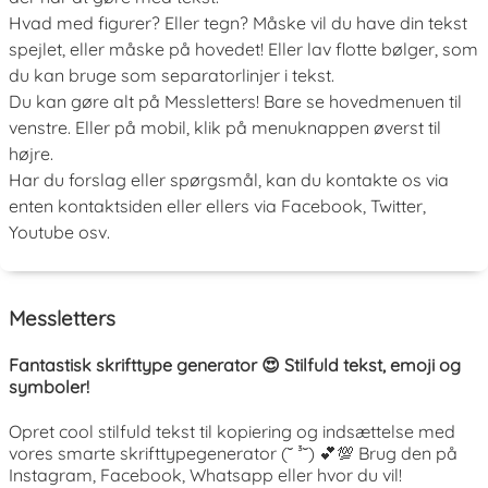
Hvad med figurer? Eller tegn? Måske vil du have din tekst
spejlet, eller måske på hovedet! Eller lav flotte bølger, som
du kan bruge som separatorlinjer i tekst.
Du kan gøre alt på Messletters! Bare se hovedmenuen til
venstre. Eller på mobil, klik på menuknappen øverst til
højre.
Har du forslag eller spørgsmål, kan du kontakte os via
enten kontaktsiden eller ellers via Facebook, Twitter,
Youtube osv.
Messletters
Fantastisk skrifttype generator 😍 Stilfuld tekst, emoji og
symboler!
Opret cool stilfuld tekst til kopiering og indsættelse med
vores smarte skrifttypegenerator (˘ ³˘) 💕💯 Brug den på
Instagram, Facebook, Whatsapp eller hvor du vil!