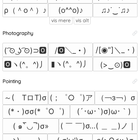
ρ（＾o＾）♪
(o^^o)♪
♫♪˙‿˙♫♪
vis mere
vis alt
Photography
/[◉"]＼_・)
( ͡⊙ ͜ʖ ͡⊙)⊃🅾
/🅾＼_・)
▮ヽ(^。^)丿
🅾ヽ(^。^)丿
(>‿⊙)🅾
Pointing
～(　TロT)σ
(；゜○゜)ア
（￢з￢）σ
(*・)σσ(*゜O゜)
(´･ω･`)σ)ω･｀)
( ￣ ￣)σ…( ＿ ＿)ノ｜
( ๑‾̀◡‾́)σ»