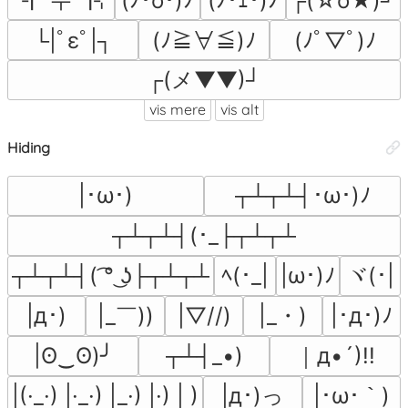
(ﾉ･o･)ﾉ
(ﾉ･ｪ･)ﾉ
┌(☆o★)┘
└|ﾟεﾟ|┐
(ﾉ≧∀≦)ﾉ
(ﾉﾟ▽ﾟ)ﾉ
┌(メ▼▼)┘
vis mere
vis alt
Hiding
|･ω･)
┬┴┬┴┤･ω･)ﾉ
┬┴┬┴┤(･_├┬┴┬┴
ヾ(･|
┬┴┬┴┤( ͡° ͜ʖ├┬┴┬┴
ﾍ(･_|
|ω･)ﾉ
|_￣))
|_・)
|д･)
|▽//)
|･д･)ﾉ
｜д•´)!!
|ʘ‿ʘ)╯
┬┴┤_•)
|д･)っ
|(·_·) |·_·) |_·) |·) | )
|･ω･｀)