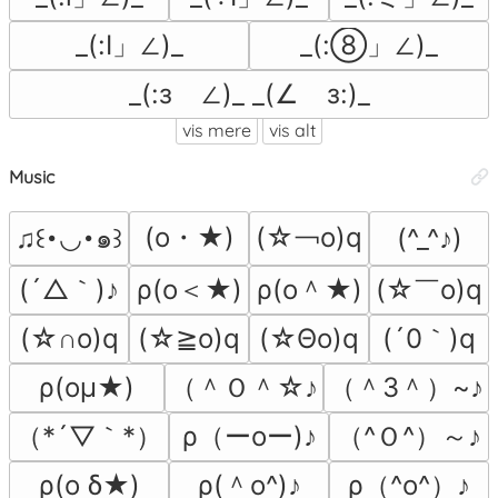
_(:Ⅰ」∠)_
_(:⑧」∠)_
_(:зゝ∠)_ _(∠ゝз:)_
vis mere
vis alt
Music
(o・★)
(☆￢o)q
♫꒰･◡･๑꒱
(^_^♪)
(´△｀)♪
ρ(o＜★)
ρ(o＾★)
(☆￣o)q
(´0｀)q
(☆∩o)q
(☆≧o)q
(☆Θo)q
（＾Ｏ＾☆♪
（＾3＾）~♪
ρ(oμ★)
（*´▽｀*）
ρ（ーoー)♪
（^Ｏ^）～♪
ρ(＾o^)♪
ρ（^o^）♪
ρ(o δ★)