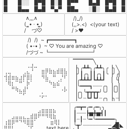
█  █░░ █▀█ █░█ █▀▀  █▄█ █▀█ █░█
█  █▄▄ █▄█ ▀▄▀ ██▄  ░█░ █▄█ █▄
 ∧,,,∧

 /)_/)

(  ̳• · • ̳)

(,,>.<)  <(your text)

/    づ♡
/ >❤️
 /)  /)  ~ ┏━━━━━━━━┓

( •-• )  ~ ♡ You are amazing ♡

/づづ ~ ┗━━━━━━━━┛
▔▔▔▔▔╲

⠀⠀⠀⠀⠀⠀⢀⣰⣀⠀⠀⠀⠀⠀⠀⠀⠀

▕╮╭┻┻╮╭┻┻╮╭▕╮╲

⢀⣀⠀⠀⠀⢀⣄⠘⠀⠀⣶⡿⣷⣦⣾⣿⣧

▕╯┃╭╮┃┃╭╮┃╰▕╯╭▏

⢺⣾⣶⣦⣰⡟⣿⡇⠀⠀⠻⣧⠀⠛⠀⡘⠏

▕╭┻┻┻┛┗┻┻┛  ▕  ╰▏

⠈⢿⡆⠉⠛⠁⡷⠁⠀⠀⠀⠉⠳⣦⣮⠁⠀

▕╰━━━┓┈┈┈╭╮▕╭╮▏

⠀⠀⠛⢷⣄⣼⠃⠀⠀⠀⠀⠀⠀⠉⠀⠠⡧

▕╭╮╰┳┳┳┳╯╰╯▕╰╯▏

⠀⠀⠀⠀⠉⠋⠀⠀⠀⠠⡥⠄⠀⠀⠀⠀⠀
▕╰╯┈┗┛┗┛┈╭╮▕╮┈▏
╭━┳━╭━╭━╮╮

⠀⠀⠀⠀⠀⠀⠀⠀⠀⣠⣶⣶⣶⣦⠀⠀

┃┈┈┈┣▅╋▅┫┃

⠀⠀⣠⣤⣤⣄⣀⣾⣿⠟⠛⠻⢿⣷⠀

┃┈┃┈╰━╰━━━━━━╮

⢰⣿⡿⠛⠙⠻⣿⣿⠁⠀⠀ ⠀⣶⢿⡇

╰┳╯┈┈┈┈┈┈┈┈┈◢▉◣

⢿⣿⣇⠀⠀⠀⠈⠏⠀⠀⠀ text here
