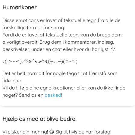
Humørikoner
Disse emoticons er lavet af tekstuelle tegn fra alle de
forskellige former for sprog.
Fordi de er lavet af tekstuelle tegn, kan du bruge dem
alvorligt overalt! Brug dem i kommentarer, indlæg,
beskrivelser, under en chat eller hvor du har lyst! ツ
⸜(｡˃ ᵕ ˂ )⸝♡
≽^•⩊•^≼
(╥﹏╥)
(˶ᵔ ᵕ ᵔ˶)
Det er helt normalt for nogle tegn til at fremstå som
firkanter.
Vil du tilføje dine egne kreationer eller kan du ikke finde
noget? Send os en
besked
!
Hjælp os med at blive bedre!
Vi elsker din mening! 😍 Sig til, hvis du har forslag!