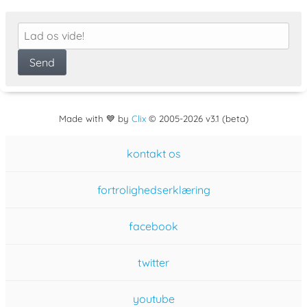
Made with 💙 by
Clix
©
2005
-2026 v3.1 (beta)
kontakt os
fortrolighedserklæring
facebook
twitter
youtube