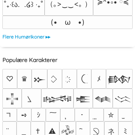
≽^•༚• ྀིྀ≼
（｡>‿‿<｡ ）
˚₊‧꒰ა.  .໒꒱ ‧₊˚
(•　ω　•)
Flere Humørikoner ▸▸
Populære Karakterer
♡
♛
ﾒ
𒁍
𒁃
𒋲
𒈙
𒍫
𒈝
𒈱
➺
ｼ
･
✮
ネ
†
⚠
ﾐ
𒅒