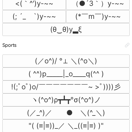
<(｀^′)y-~~
（●´3｀）y-~~
(; ´_ゝ`)y-~~
(*￣m￣)y-~~
(θ‿θ)y▂ξ
Sports
(／o^)/ °⊥ ＼(^o＼)
( ^^)p_____|_o____q(^^ )
!(;ﾟoﾟ)o/￣￣￣￣￣￣￣~ >ﾟ))))彡
ヽ(^o^)ρ┳┻┳°σ(^o^)ノ
(／_^)／　　●　＼(^_＼)
"( (≡|≡))_／ ＼_((≡|≡) )"