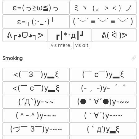
ε=(っ≧ω≦)っ
ミヽ（。＞＜）ノ
( ˙︶˙ ≡ ˙︶˙ ≡ ˙︶˙ )
ε=┌(;･_･)┘
ᕕ┌◕ᗜ◕┐ᕗ
┏┃*･д┃┛
ᕕ( ᐛ )ᕗ
vis mere
vis alt
Smoking
<(￣3￣)y▂ξ
(￣ c￣)y▂ξ
<(￣ c￣)y▂ξ
(- 。-)y-゜゜
(●｀∀´●)y-~~
(´Д`)y-~~
(＾-＾)y-~~
(｀∀´)y-~~
(づ￣ 3￣)y-~~
(｀д′)y▂ξ