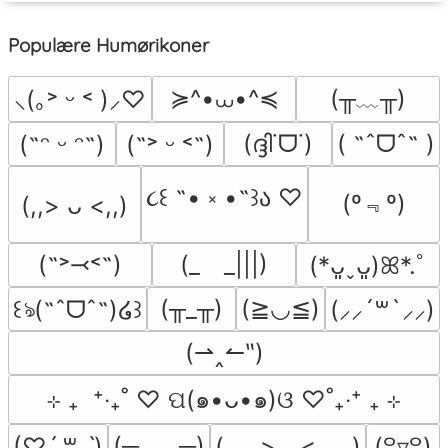
Populære Humørikoner
≽^•⩊•^≼
(╥﹏╥)
⸜(｡˃ ᵕ ˂ )⸝♡
(ദ്ദി˙ᗜ˙)
( ˶ˆᗜˆ˵ )
(˶ᵔ ᵕ ᵔ˶)
(˶˃ ᵕ ˂˶)
૮꒰ ˶• ༝ •˶꒱ა ♡
(º﹃º)
(,,> ᴗ <,,)
(˶˃⤙˂˶)
(_　_|||)
(*ᴗ͈ˬᴗ͈)ꕤ*.ﾟ
(╥_╥)
(≧◡≦)
꒰ঌ(˶ˆᗜˆ˵)໒꒱
(⸝⸝´꒳`⸝⸝)
(⇀‸↼‶)
⊹ ₊  ⁺‧₊˚ ♡ ପ(๑•ᴗ•๑)ଓ ♡˚₊‧⁺ ₊ ⊹
(─‿‿─)
(⸝⸝⸝>﹏<⸝⸝⸝)
(♡ˊ͈ ꒳ ˋ͈)
(꒪▿꒪)