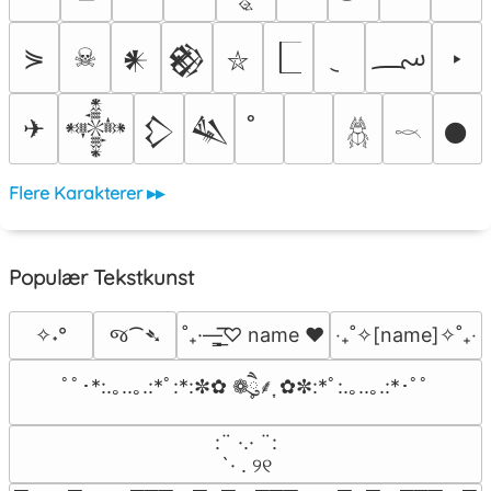
؄
⋟
☠
‣
𒀭
𒆙
⛥
✈
𒀱
𒁷
𒈑
𒊹
𓆣
𓎖
Flere Karakterer ▸▸
Populær Tekstkunst
જ⁀➴
✧˖°
˚₊·—̳͟͞͞♡ name ♥️
‎‧₊˚✧[name]✧˚₊‧
ﾟﾟ･*:.｡..｡.:*ﾟ:*:✼✿ ❁ཻུ۪۪⸙͎ ✿✼:*ﾟ:.｡..｡.:*･ﾟﾟ
⠀:¨ ·.· ¨:⠀

⠀ `· . ୨୧⠀