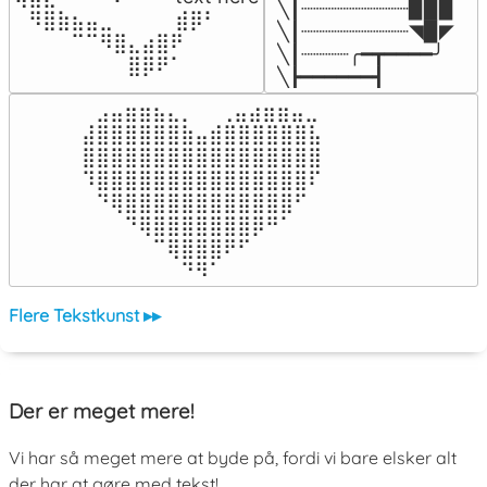
╲┃┈┈┈┈┈┈┈┈┈▉▉▉

⠀⠻⣿⣷⣦⣤⣀⠀⠀⠀ ⠀⣾⡿⠃⠀

╲┃┈┈┈┈┈┈┈┈┈◥▉◤

⠀⠀⠀⠀⠉⠉⠻⣿⣄⣴⣿⠟⠀⠀⠀

╲┃┈┈┈┈╭━┳━━━━╯

⠀⠀⠀⠀⠀⠀⠀⠀⣿⡿⠟⠁⠀⠀⠀
╲┣━━━━━━┫﻿
⠀⣠⣤⣶⣶⣦⣄⡀  ⠀⢀⣤⣴⣶⣶⣤⣀⠀

⣼⣿⣿⣿⣿⣿⣿⣷⣤⣾⣿⣿⣿⣿⣿⣿⣧

⣿⣿⣿⣿⣿⣿⣿⣿⣿⣿⣿⣿⣿⣿⣿⣿⣿

⠹⣿⣿⣿⣿⣿⣿⣿⣿⣿⣿⣿⣿⣿⣿⣿⠏

⠀⠙⢿⣿⣿⣿⣿⣿⣿⣿⣿⣿⣿⣿⣿⠋⠀

⠀⠀⠀⠙⢿⣿⣿⣿⣿⣿⣿⣿⡿⠛⠁⠀⠀

⠀⠀⠀⠀⠀⠉⢿⣿⣿⣿⠟⠋⠀⠀⠀⠀⠀

⠀⠀⠀⠀⠀⠀⠀⠙⠻⠁⠀⠀⠀⠀⠀⠀⠀⠀⠀⠀⠀⠀⠀
Flere Tekstkunst ▸▸
Der er meget mere!
Vi har så meget mere at byde på, fordi vi bare elsker alt
der har at gøre med tekst!