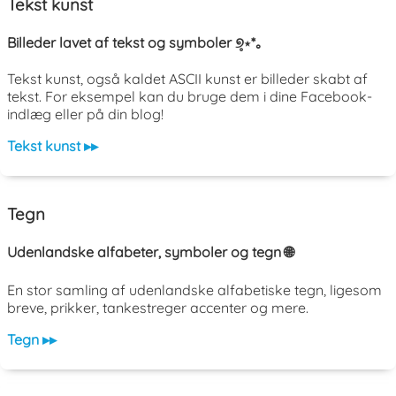
Tekst kunst
Billeder lavet af tekst og symboler ୭̥⋆*｡
Tekst kunst, også kaldet ASCII kunst er billeder skabt af
tekst. For eksempel kan du bruge dem i dine Facebook-
indlæg eller på din blog!
Tekst kunst ▸▸
Tegn
Udenlandske alfabeter, symboler og tegn 🌐
En stor samling af udenlandske alfabetiske tegn, ligesom
breve, prikker, tankestreger accenter og mere.
Tegn ▸▸