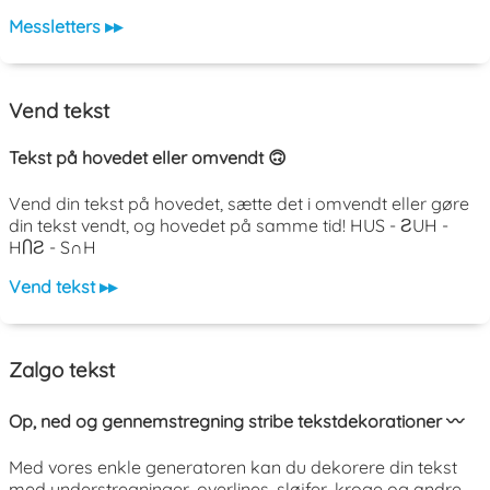
Messletters ▸▸
Vend tekst
Tekst på hovedet eller omvendt 🙃
Vend din tekst på hovedet, sætte det i omvendt eller gøre
din tekst vendt, og hovedet på samme tid! HUS - ƧUH -
HႶƧ - S∩H
Vend tekst ▸▸
Zalgo tekst
Op, ned og gennemstregning stribe tekstdekorationer 〰️
Med vores enkle generatoren kan du dekorere din tekst
med understregninger, overlines, sløjfer, kroge og andre