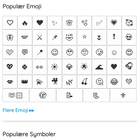
Populær Emoji
♡
🔥
❤️
✨
🌸
🫧
✅
💗
🥰
⭐
❗
🦋
🪽
⚔️
📌
🤣
🌷
💀
🩷
💬
📍
😉
🥹
🥺
🥲
☺️
😍
🎧
💖
🍀
👀
☀️
💎
🌟
🌊
🖤
💋
👑
💫
🎥
🌿
🍒
🤔
😂
💚
🫶🏻
🫣
📝
📃
⚜️
Flere Emoji ▸▸
Populære Symboler