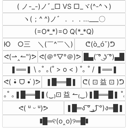
( ノ-_-)ノﾞ_□ VS □_ヾ(^-^ヽ)
ヽ(；^ ^)ノﾞ ．．．...___〇
(=O*_*)=O Q(*_*Q)
Ю　○三　＼(￣^￣＼)
ᕦ(ò_óˇ)ᕤ
ᕙ(＠°▽°＠)ᕗ
ᕙ(⇀‸↼‶)ᕗ
█▄( ͡° ͜ʖ ͡°)▄█
❚══❚ \ ｡˚ ｡(˚ > o < )‎ ˚｡ ˚ / ❚══❚
ᕦ( ⊡ 益 ⊡ )ᕤ
ᕙ( •̀ ᗜ •́ )ᕗ
❚█══█❚
｡˚ ｡❚█══█❚(‿₎⊡ 益 ↼₍‿)❚█══█❚ ˚｡ 
❚█═ง ͠° ͟ل͜ ͡°)ง═█❚
ᕙ( ᵘ ᵕ ᵘ)ᕗ
❚█═୧(o‸o)୨═█❚