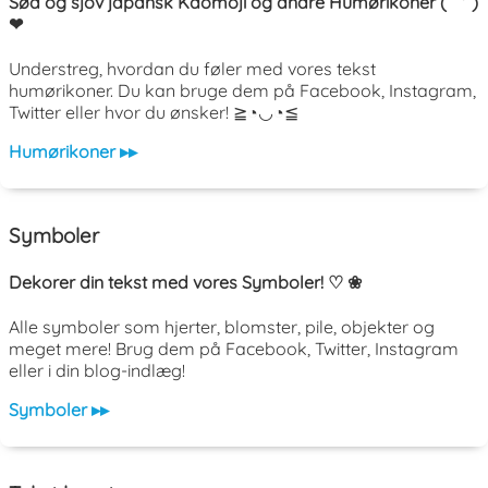
Sød og sjov japansk Kaomoji og andre Humørikoner ( ˘ ³˘)
❤
Understreg, hvordan du føler med vores tekst
humørikoner. Du kan bruge dem på Facebook, Instagram,
Twitter eller hvor du ønsker! ≧◔◡◔≦
Humørikoner ▸▸
Symboler
Dekorer din tekst med vores Symboler! ♡ ❀
Alle symboler som hjerter, blomster, pile, objekter og
meget mere! Brug dem på Facebook, Twitter, Instagram
eller i din blog-indlæg!
Symboler ▸▸