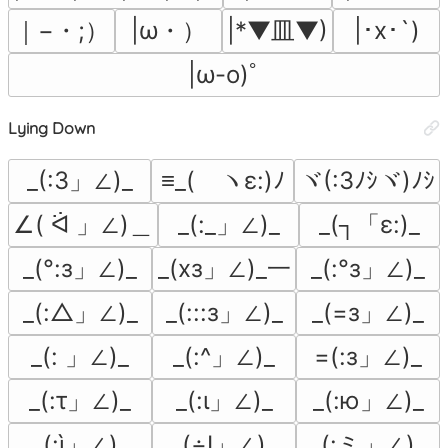
｜−・;）
|ω・）
|*▼皿▼)
|･x･`)
|ω-o)ﾟ
Lying Down
_(:3」∠)_
≡_(ゝヽε:)ﾉ
ヾ(:3ﾉｼヾ)ﾉｼ
∠( ᐛ 」∠)＿
_(:_」∠)_
_(┐「ε:)_
_(°:з」∠)_
_(xз」∠)_一
_(:°з」∠)_
_(:△」∠)_
_(:::з」∠)_
_(=з」∠)_
_(: 」∠)_
_(:^」∠)_
=(:з」∠)_
_(:τ」∠)_
_(:ι」∠)_
_(:ю」∠)_
_(:ì」∠)_
_(÷Ι」∠)_
_(:ミ」∠)_