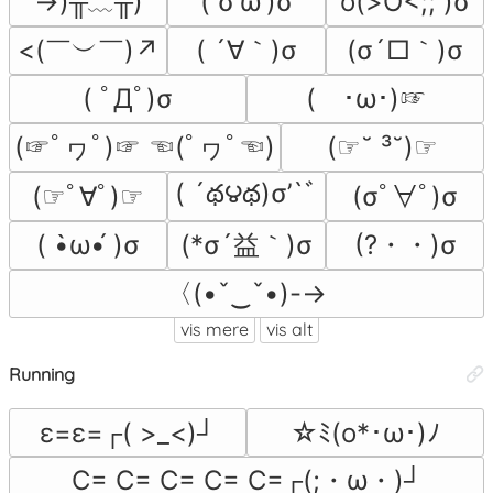
→)╥﹏╥)
( σ'ω')σ
o(>O<;; )σ
<(￣︶￣)↗
( ´∀｀)σ
(σ´□｀)σ
( ﾟДﾟ)σ
(　･ω･)☞
(☞ﾟヮﾟ)☞ ☜(ﾟヮﾟ☜)
(☞˘ ³˘)☞
( ´థ౪థ)σ’`ﾞ
(☞ﾟ∀ﾟ)☞
(σﾟ∀ﾟ)σ
(*σ´益｀)σ
(?・・)σ
( •̀ω•́ )σ
〈(•ˇ‿ˇ•)-→
vis mere
vis alt
Running
ε=ε=┌( >_<)┘
☆ﾐ(o*･ω･)ﾉ
C= C= C= C= C=┌(;・ω・)┘