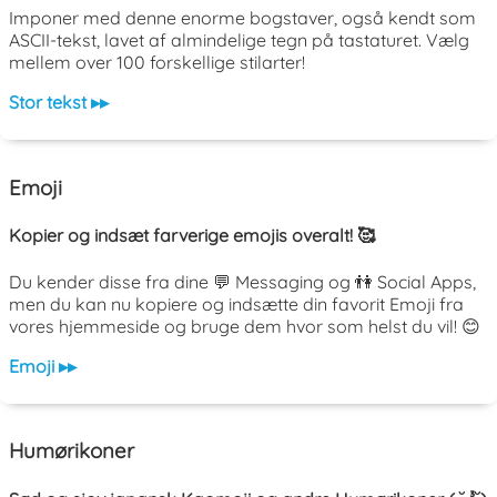
Imponer med denne enorme bogstaver, også kendt som
ASCII-tekst, lavet af almindelige tegn på tastaturet. Vælg
mellem over 100 forskellige stilarter!
Stor tekst ▸▸
Emoji
Kopier og indsæt farverige emojis overalt! 🥰
Du kender disse fra dine 💬 Messaging og 👫 Social Apps,
men du kan nu kopiere og indsætte din favorit Emoji fra
vores hjemmeside og bruge dem hvor som helst du vil! 😊
Emoji ▸▸
Humørikoner