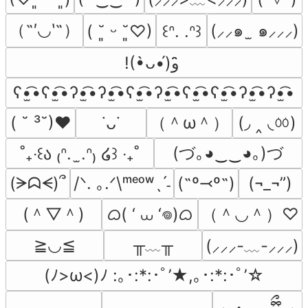
（˶′◡‵˶）
(⸝⸝๑  ̫ ๑⸝⸝⸝)
( ˘͈ ᵕ ˘͈♡)
꒰ᐢ. .ᐢ꒱
!(•̀ᴗ•́)و ̑̑
ʕ•̫͡•ʕ•̫͡•ʔ•̫͡•ʔ•̫͡•ʕ•̫͡•ʔ•̫͡•ʕ•̫͡•ʕ•̫͡•ʔ•̫͡•ʔ•̫͡•
（＾ω＾）
(◞ ‸ ◟ㆀ)
( ˘ ³˘)♥
˙ᴗ˙
(づ｡◕‿‿◕｡)づ
˚₊‧꒰ა ₍ᐢ.  ̫.ᐢ₎ ໒꒱ ‧₊˚
(ᗒᗣᗕ)՞
/ᐠ. ｡.ᐟ\ᵐᵉᵒʷˎˊ˗
(˶º⤙º˶)
(¬_¬”)
(＾▽＾)
ᜊ( ‘ ⩊ ‘𖦹)ᜊ
（＾◡＾）♡
╥﹏╥
≧◡≦
(⸝⸝⸝-﹏-⸝⸝⸝)
(ﾉ>ω<)ﾉ :｡･:*:･ﾟ’★,｡･:*:･ﾟ’☆