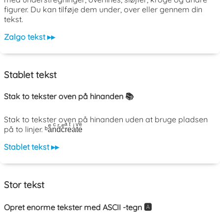
figurer. Du kan tilføje dem under, over eller gennem din
tekst.
Zalgo tekst ▸▸
Stablet tekst
Stak to tekster oven på hinanden 📚
Stak to tekster oven på hinanden uden at bruge pladsen
på to linjer. ᵇaͤnͨdͬcͤrͣeͭaͥtͮeͤ
Stablet tekst ▸▸
Stor tekst
Opret enorme tekster med ASCII -tegn 🅰️