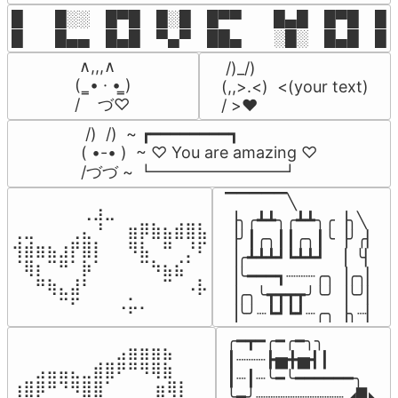
█  █░░ █▀█ █░█ █▀▀  █▄█ █▀█ █░█
█  █▄▄ █▄█ ▀▄▀ ██▄  ░█░ █▄█ █▄
 ∧,,,∧

 /)_/)

(  ̳• · • ̳)

(,,>.<)  <(your text)

/    づ♡
/ >❤️
 /)  /)  ~ ┏━━━━━━━━┓

( •-• )  ~ ♡ You are amazing ♡

/づづ ~ ┗━━━━━━━━┛
▔▔▔▔▔╲

⠀⠀⠀⠀⠀⠀⢀⣰⣀⠀⠀⠀⠀⠀⠀⠀⠀

▕╮╭┻┻╮╭┻┻╮╭▕╮╲

⢀⣀⠀⠀⠀⢀⣄⠘⠀⠀⣶⡿⣷⣦⣾⣿⣧

▕╯┃╭╮┃┃╭╮┃╰▕╯╭▏

⢺⣾⣶⣦⣰⡟⣿⡇⠀⠀⠻⣧⠀⠛⠀⡘⠏

▕╭┻┻┻┛┗┻┻┛  ▕  ╰▏

⠈⢿⡆⠉⠛⠁⡷⠁⠀⠀⠀⠉⠳⣦⣮⠁⠀

▕╰━━━┓┈┈┈╭╮▕╭╮▏

⠀⠀⠛⢷⣄⣼⠃⠀⠀⠀⠀⠀⠀⠉⠀⠠⡧

▕╭╮╰┳┳┳┳╯╰╯▕╰╯▏

⠀⠀⠀⠀⠉⠋⠀⠀⠀⠠⡥⠄⠀⠀⠀⠀⠀
▕╰╯┈┗┛┗┛┈╭╮▕╮┈▏
╭━┳━╭━╭━╮╮

⠀⠀⠀⠀⠀⠀⠀⠀⠀⣠⣶⣶⣶⣦⠀⠀

┃┈┈┈┣▅╋▅┫┃

⠀⠀⣠⣤⣤⣄⣀⣾⣿⠟⠛⠻⢿⣷⠀

┃┈┃┈╰━╰━━━━━━╮

⢰⣿⡿⠛⠙⠻⣿⣿⠁⠀⠀ ⠀⣶⢿⡇

╰┳╯┈┈┈┈┈┈┈┈┈◢▉◣
