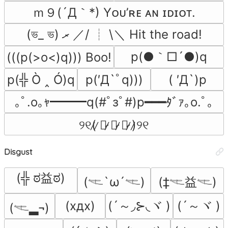
ｍ９(´Д｀*) Yᴏᴜ’ʀᴇ ᴀɴ ɪᴅɪᴏᴛ.
(ভ_ ভ) ރ ／/ ┊ \＼ Hit the road!
p(●｀□´●)q
(((p(>o<)q))) Boo!
p(╬ Ò ‸ Ó)q
p(′Д`ﾟq)))
( ′Д`)p
｡ﾟ.o｡ｬ━━━q(#ﾟзﾟ#)p━━━ﾀﾞｧ｡o.ﾟ｡
୨୧(̷ ̷〇̷ ̷﹏̷ ̷〇̷ ̷)̷୨୧
Disgust
(╬ ಠ益ಠ)
(𓌻`ω´𓌻)
(‡𓌻益𓌻)
(´～◞⊱◟ヾ )
(´～ヾ )
(хдх)
(𓌻▂¬)