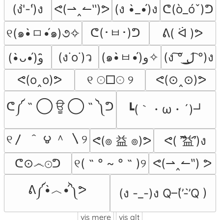
(ง'̀-'́)ง
ᕙ(⇀‸↼‵‵)ᕗ
(ง •̀_•́)ง
ᕦ(ò_óˇ)ᕤ
ᕦ(･ㅂ･)ᕤ
୧(๑•̀ㅁ•́๑)૭✧
ᕕ( ᐛ )ᕗ
(ง˙o˙)ว
(๑•̀ㅂ•́)و✧
(ง ͠° ͟ل͜ ͡°)ง
(•̀ᴗ•́)و ̑̑
ᕙ(o‸o)ᕗ
୧ ☉□☉ ୨
ᕙ(⊙‸⊙)ᕗ
ᕦ༼ ˵ ◯ ਊ ◯ ˵ ༽ᕤ
┗(｀・ω・´)┛
୧〳 ＾ ౪ ＾ 〵୨
ᕙ(๏ 益 ๏)ᕗ
ᕙ( ︡’︡益’︠)ง
ᕦ⊙෴⊙ᕤ
୧( ˵ ° ~ ° ˵ )୨
ᕙ(⇀‸↼‶) ᕗ
ᕕ༼•̀︿•́༽ᕗ
(ง -_-)ง Q–(’̀-’̀Q )
vis mere
vis alt