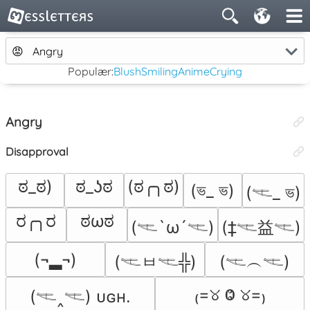
😡
Angry
Populær:
Blush
Smiling
Anime
Crying
Angry
Disapproval
ಠ_ಠ)
ಠ_ʖಠ
(ಠ╭╮ಠ)
(ভ_ ভ)
(𓌻_ ভ)
ರ╭╮ರ
ಠωಠ
(𓌻`ω´𓌻)
(‡𓌻益𓌻)
(¬▂¬)
(𓌻ㅂ𓌻╬)
(𓌻︵𓌻)
₍=୪ Ⱉ ୪=₎
(𓌻‸𓌻) ᴜɢʜ.