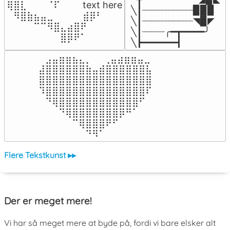
⢿⣿⣇⠀⠀⠀⠈⠏⠀⠀⠀ text here

╲┃┈┈┈┈┈┈┈┈┈▉▉▉

⠀⠻⣿⣷⣦⣤⣀⠀⠀⠀ ⠀⣾⡿⠃⠀

╲┃┈┈┈┈┈┈┈┈┈◥▉◤

⠀⠀⠀⠀⠉⠉⠻⣿⣄⣴⣿⠟⠀⠀⠀

╲┃┈┈┈┈╭━┳━━━━╯

⠀⠀⠀⠀⠀⠀⠀⠀⣿⡿⠟⠁⠀⠀⠀
╲┣━━━━━━┫﻿
⠀⣠⣤⣶⣶⣦⣄⡀  ⠀⢀⣤⣴⣶⣶⣤⣀⠀

⣼⣿⣿⣿⣿⣿⣿⣷⣤⣾⣿⣿⣿⣿⣿⣿⣧

⣿⣿⣿⣿⣿⣿⣿⣿⣿⣿⣿⣿⣿⣿⣿⣿⣿

⠹⣿⣿⣿⣿⣿⣿⣿⣿⣿⣿⣿⣿⣿⣿⣿⠏

⠀⠙⢿⣿⣿⣿⣿⣿⣿⣿⣿⣿⣿⣿⣿⠋⠀

⠀⠀⠀⠙⢿⣿⣿⣿⣿⣿⣿⣿⡿⠛⠁⠀⠀

⠀⠀⠀⠀⠀⠉⢿⣿⣿⣿⠟⠋⠀⠀⠀⠀⠀

⠀⠀⠀⠀⠀⠀⠀⠙⠻⠁⠀⠀⠀⠀⠀⠀⠀⠀⠀⠀⠀⠀⠀
Flere Tekstkunst ▸▸
Der er meget mere!
Vi har så meget mere at byde på, fordi vi bare elsker alt