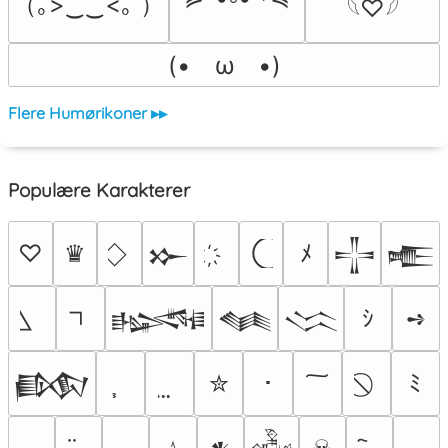
（｡>‿‿<｡ ）
𓆩♡𓆪
(•　ω　•)
Flere Humørikoner ▸▸
Populære Karakterer
♡
♛
ﾒ
𒁍
𒋲
𒍫
ｼ
➺
𒈙
𒈝
𒈱
✮
･
ﾐ
𒁃