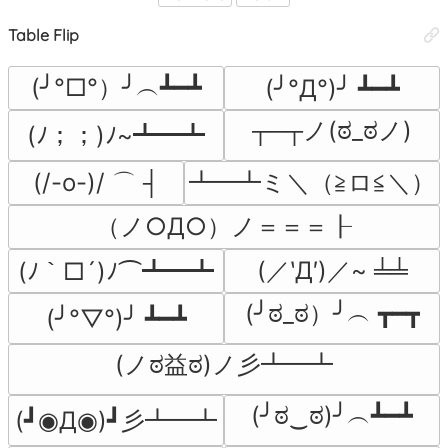
Table Flip
(╯°□°）╯︵┻━┻
(╯°Д°)╯ ┻━┻
┬─┬ノ(ಠ_ಠノ)
(ﾉ；；)ﾉ~┻━┻
(/-o-)/ ⌒ ┤
┻━┻ミ＼（≧ロ≦＼）
（ノ○Д○）ノ＝＝＝┠
(／‵Д′)／~ ╧╧
(ﾉ｀□´)ﾉ⌒┻━┻
(╯ಠ_ಠ）╯︵ ┳━┳
(╯°▽°)╯ ┻━┻
(ノಠ益ಠ)ノ彡┻━┻
(╯ಠ‿ಠ)╯︵┻━┻
(┛◉Д◉)┛彡┻━┻