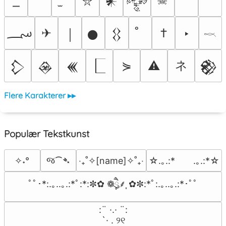
☠
𒀭
𒅒
⛥
؄
✈
†
‣
￨
𒊹
𒌐
𓎖
ネ
⋟
⚠
𒁷
𒊲
𒌍
𒆙
Flere Karakterer ▸▸
Populær Tekstkunst
જ⁀➴
✧˖°
‎‧₊˚✧[name]✧˚₊‧
☆.｡.:*　　.｡.:*☆
ﾟﾟ･*:.｡..｡.:*ﾟ:*:✼✿ ❁ཻུ۪۪⸙͎ ✿✼:*ﾟ:.｡..｡.:*･ﾟﾟ
⠀:¨ ·.· ¨:⠀

⠀ `· . ୨୧⠀