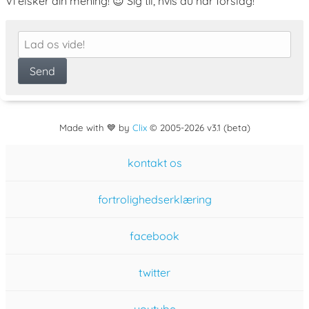
Vi elsker din mening! 😍 Sig til, hvis du har forslag!
Made with 💙 by
Clix
©
2005
-2026 v3.1 (beta)
kontakt os
fortrolighedserklæring
facebook
twitter
youtube