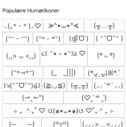
Populære Humørikoner
≽^•⩊•^≼
(╥﹏╥)
⸜(｡˃ ᵕ ˂ )⸝♡
(ദ്ദി˙ᗜ˙)
( ˶ˆᗜˆ˵ )
(˶ᵔ ᵕ ᵔ˶)
(˶˃ ᵕ ˂˶)
૮꒰ ˶• ༝ •˶꒱ა ♡
(º﹃º)
(,,> ᴗ <,,)
(˶˃⤙˂˶)
(_　_|||)
(*ᴗ͈ˬᴗ͈)ꕤ*.ﾟ
(≧◡≦)
(╥_╥)
꒰ঌ(˶ˆᗜˆ˵)໒꒱
(⸝⸝´꒳`⸝⸝)
(⇀‸↼‶)
(♡ˊ͈ ꒳ ˋ͈)
⊹ ₊  ⁺‧₊˚ ♡ ପ(๑•ᴗ•๑)ଓ ♡˚₊‧⁺ ₊ ⊹
(─‿‿─)
(⸝⸝⸝>﹏<⸝⸝⸝)
(꒪▿꒪)