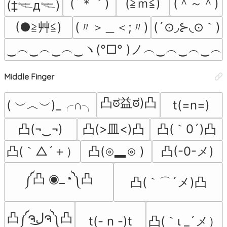
(´＊｀)
(≧ｍ≦)
(＾～＾)
(‡𓌻д𓌻)
(●≧艸≦)
(〃＞＿＜;〃)
(´⊙◞⊱◟⊙｀)
‿︵‿︵‿︵‿ヽ(°□° )ノ︵‿︵‿︵‿︵
Middle Finger
凸ಠ益ಠ)凸
( ︶︿︶)_╭∩╮
t(=n=)
凸(¬‿¬)
凸(>皿<)凸
凸(｀0´)凸
凸(｀△´＋）
凸(⊙▂⊙ )
凸(-0-メ)
༼凸 ◉_◔༽凸
凸(｀⌒´メ)凸
凸༼ຈل͜ຈ༽凸
凸(｀ι _´メ）
t(- n -)t