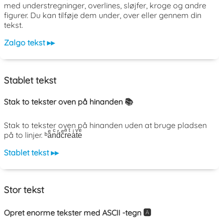
med understregninger, overlines, sløjfer, kroge og andre
figurer. Du kan tilføje dem under, over eller gennem din
tekst.
Zalgo tekst ▸▸
Stablet tekst
Stak to tekster oven på hinanden 📚
Stak to tekster oven på hinanden uden at bruge pladsen
på to linjer. ᵇaͤnͨdͬcͤrͣeͭaͥtͮeͤ
Stablet tekst ▸▸
Stor tekst
Opret enorme tekster med ASCII -tegn 🅰️