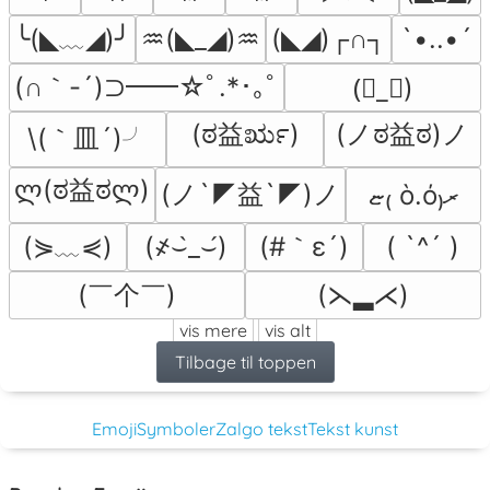
╰(◣﹏◢)╯
♒(◣_◢)♒
(◣◢)┌∩┐
`•..•´
(∩｀-´)⊃━━☆ﾟ.*･｡ﾟ
(॓_॔)
(ಠ益ರೃ)
(ノಠ益ಠ)ノ
\(｀皿´)╯
ლ(ಠ益ಠლ)
(ノ`◤益`◤)ノ
ޏ₍ ὸ.ό₎ރ
(⋟﹏⋞)
(#｀ε´)
(҂⌣̀_⌣́)
( `^´ )
(￣个￣)
(⋋▂⋌)
vis mere
vis alt
Tilbage til toppen
Emoji
Symboler
Zalgo tekst
Tekst kunst