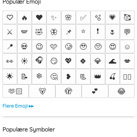
Populær Emoji
♡
🔥
❤️
✨
🌸
✅
🫧
💗
🥰
⭐
❗
⚔️
🪽
🤣
🦋
📌
🌷
💬
📍
💀
😉
🩷
🥲
🥹
🥺
😍
☺️
🎧
👀
☀️
😏
💖
🍀
💎
🌊
💋
❄️
🌟
📝
🤔
❥
📃
👑
🍒
❤️‍🔥
🫶🏻
🐻
🫣
💕
😂
Flere Emoji ▸▸
Populære Symboler