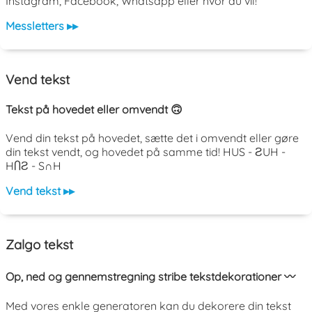
Instagram, Facebook, Whatsapp eller hvor du vil!
Messletters ▸▸
Vend tekst
Tekst på hovedet eller omvendt 🙃
Vend din tekst på hovedet, sætte det i omvendt eller gøre
din tekst vendt, og hovedet på samme tid! HUS - ƧUH -
HႶƧ - S∩H
Vend tekst ▸▸
Zalgo tekst
Op, ned og gennemstregning stribe tekstdekorationer 〰️
Med vores enkle generatoren kan du dekorere din tekst