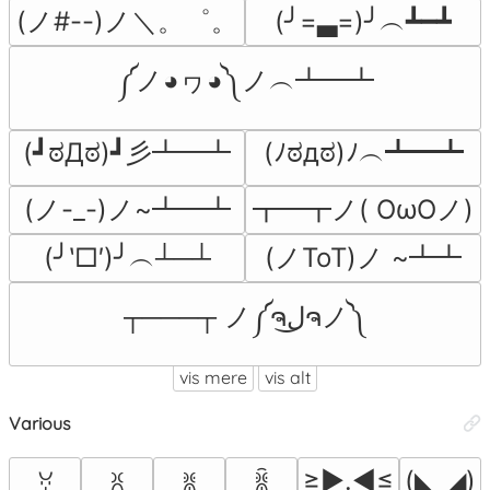
(ノ#--)ノ＼。゜。
(╯=▃=)╯︵┻━┻
༼ノ◕ヮ◕༽ノ︵┻━┻
(┛ಠДಠ)┛彡┻━┻
(ﾉಠдಠ)ﾉ︵┻━┻
(ノ-_-)ノ~┻━┻
┳━┳ノ( OωOノ)
(╯‵□′)╯︵┴─┴
(ノToT)ノ ~┻┻
┬───┬ ノ༼ຈل͜ຈノ༽
vis mere
vis alt
Various
≥►.◄≤
(◣_◢)
ꃼ
ꐦ
ꐡ
ꐠ