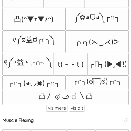
༼✿◕ᗜ◕༽┌∩┐
凸(^▼ｪ▼ﾒ^)
୧༼ಠ益ಠ╭∩╮༽
╭∩╮(⋋‿⋌)ᕗ
୧༼◔益◔╭∩╮༽
t( -_- t )
┌П┐(►˛◄’!)
╭∩╮(ಠ۝ಠ)╭∩╮
┌∩┐(◕◡◉)┌∩┐
凸〳 ಥ ڡ ಥ 〵凸
vis mere
vis alt
Muscle Flexing