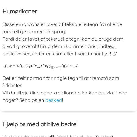
Humørikoner
Disse emoticons er lavet af tekstuelle tegn fra alle de
forskellige former for sprog.
Fordi de er lavet af tekstuelle tegn, kan du bruge dem
alvorligt overalt! Brug dem i kommentarer, indlæg,
beskrivelser, under en chat eller hvor du har lyst! ツ
⸜(｡˃ ᵕ ˂ )⸝♡
≽^•⩊•^≼
(╥﹏╥)
(˶ᵔ ᵕ ᵔ˶)
Det er helt normalt for nogle tegn til at fremstå som
firkanter.
Vil du tilføje dine egne kreationer eller kan du ikke finde
noget? Send os en
besked
!
Hjælp os med at blive bedre!